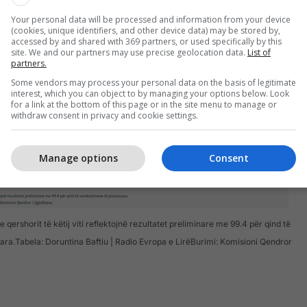
në se pjesëmarrja më e ulët e votuesve në procesin
Your personal data will be processed and information from your device
(cookies, unique identifiers, and other device data) may be stored by,
2026 ka ndikuar drejtpërdrejt në rezultatin e
accessed by and shared with 369 partners, or used specifically by this
site. We and our partners may use precise geolocation data.
List of
kteve politike./Telegrafi.
partners.
Some vendors may process your personal data on the basis of legitimate
interest, which you can object to by managing your options below. Look
for a link at the bottom of this page or in the site menu to manage or
withdraw consent in privacy and cookie settings.
Manage options
Consent
 qershorit të këtij viti reflektojnë rezultatet preliminare me 99.4 për qind të
ra.Tabela: Doruntina Baftiu | Radio Evropa e LirëBurimi: Komisioni Qendror