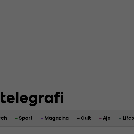
ech
Sport
Magazina
Cult
Ajo
Life