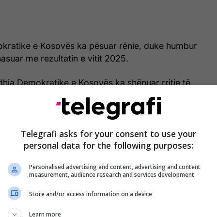
kratike e Kosovës ka pësuar rënie, duke humbur
suar me rezultatin e vitit 2025.
idhja Demokratike e Kosovës ka shënuar rritje të
votash.
ca për Ardhmërinë e Kosovës ka mbetur pothuajse
el, me vetëm pesë vota më pak se në zgjedhjet
Telegrafi asks for your consent to use your
personal data for the following purposes:
 Lista Serbe ka regjistruar një rritje modeste prej
Personalised advertising and content, advertising and content
measurement, audience research and services development
anë bërë bazuar në numërimin e mbi 99 për qind të
a. Këtu nuk hyjnë votat e diasporës dhe ato me
Store and/or access information on a device
Learn more