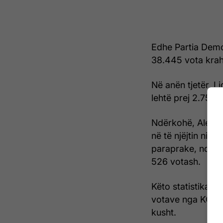
Edhe Partia Demo
38.445 vota kraha
Në anën tjetër, L
lehtë prej 2.755 
Ndërkohë, Alean
në të njëjtin niv
paraprake, ndërsa
526 votash.
Këto statistika j
votave nga KQZ-j
kusht.