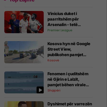
Vinicius duket i
paarritshëm për
Arsenalin - tetë
alternativa si
Premier League
kandidatë kryesorë
për krahun e majtë te
Kosova hyn në Google
Topçinjtë
Street View,
publikohen pamjet
360-gradëshe
Kosovë
Fenomen i çuditshëm
në Gjirin e Lalzit,
pamjet bëhen virale
(Video)
Shqipëri
Dyshimet për varrezën