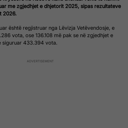
ar me zgjedhjet e dhjetorit 2025, sipas rezultateve
it 2026.
ar është regjistruar nga Lëvizja Vetëvendosje, e
.286 vota, ose 136.108 më pak se në zgjedhjet e
e siguruar 433.394 vota.