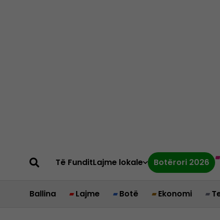
Të Fundit
Lajme lokale
Botërori 2026
Ballina
Lajme
Botë
Ekonomi
T