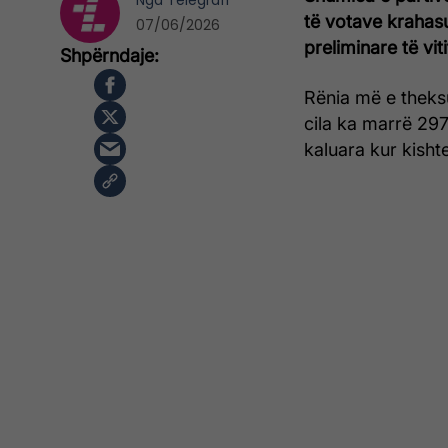
Nga
Telegrafi
të votave krahasu
07/06/2026
preliminare të vit
Rënia më e theksu
cila ka marrë 297
kaluara kur kisht