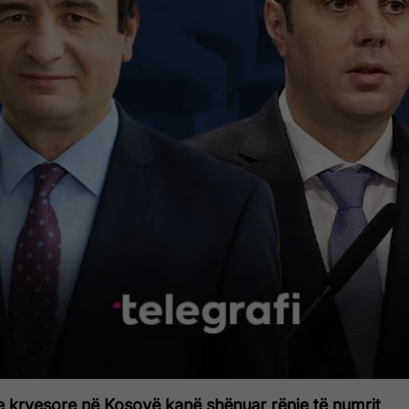
e kryesore në Kosovë kanë shënuar rënie të numrit