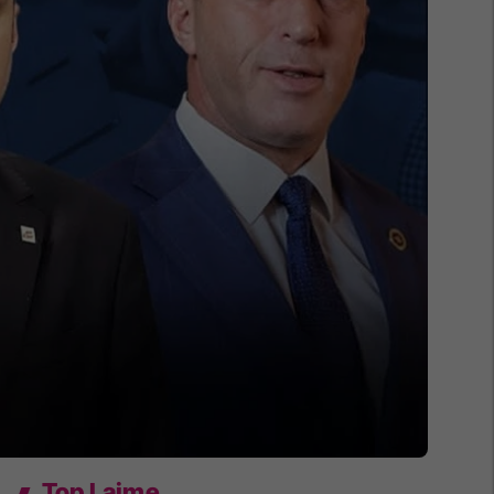
Top Lajme