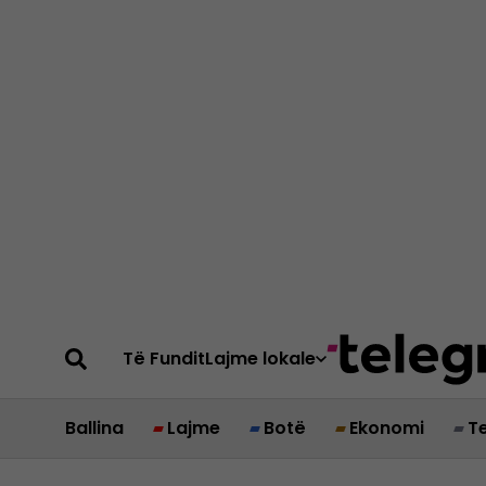
Të Fundit
Lajme lokale
Ballina
Lajme
Botë
Ekonomi
T