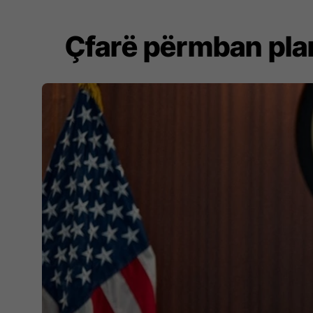
Çfarë përmban plani