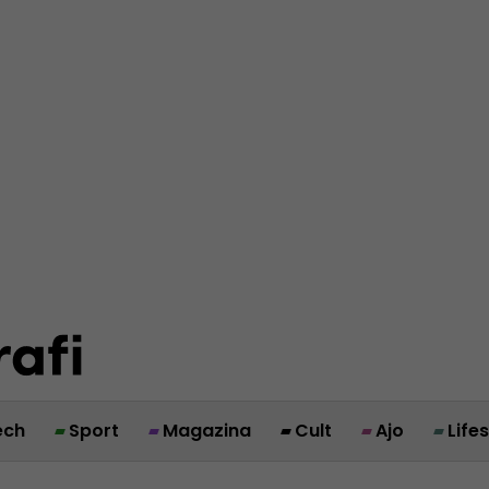
ech
Sport
Magazina
Cult
Ajo
Life