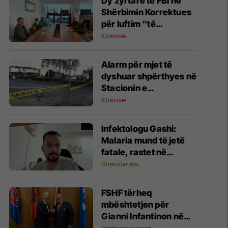
Dy zyrtarë të FBI në
Shërbimin Korrektues
për luftim “të
terrorizmit dhe
Kosovë
rreziqeve të sigurisë”
Alarm për mjet të
dyshuar shpërthyes në
Stacionin e
Autobusëve në
Kosovë
Prishtinë, policia në
vendngjarje
​Infektologu Gashi:
Malaria mund të jetë
fatale, rastet në
Kosovë janë të
Shëndetësi
importuara
FSHF tërheq
mbështetjen për
Gianni Infantinon në