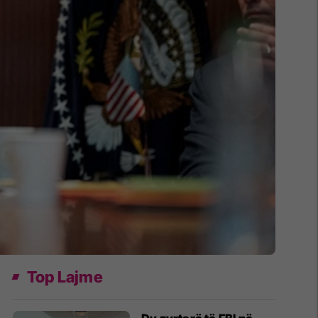
Top Lajme