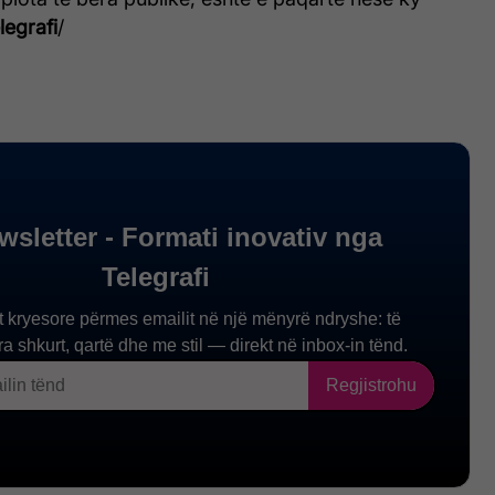
legrafi
/