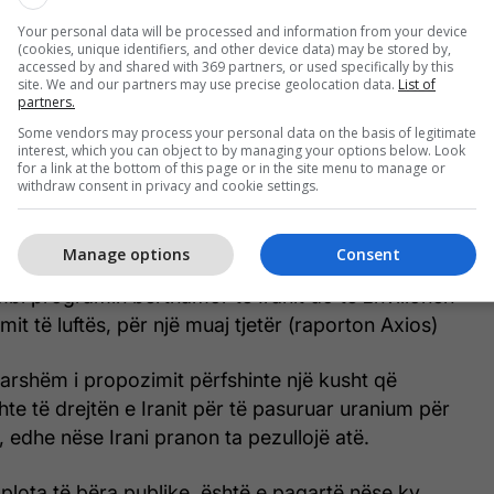
on, sipas agjencisë gjysmëzyrtare shtetërore
Your personal data will be processed and information from your device
ve Tasnim, shkruan Sky News, përcjell Telegrafi.
(cookies, unique identifiers, and other device data) may be stored by,
accessed by and shared with 369 partners, or used specifically by this
site. We and our partners may use precise geolocation data.
List of
 mossulmimit nga SHBA-të
partners.
orcave amerikane nga zonat përreth Iranit
Some vendors may process your personal data on the basis of legitimate
interest, which you can object to by managing your options below. Look
okadës detare amerikane të Ngushticës së Hormuzit
for a link at the bottom of this page or in the site menu to manage or
ëm i ri" për ngushticën
withdraw consent in privacy and cookie settings.
iktit Izrael-Hezbollah në Liban
eve të ngrira iraniane
Manage options
Consent
 luftës në Iran brenda 30 ditëve
bi programin bërthamor të Iranit do të zhvillohen
it të luftës, për një muaj tjetër (raporton Axios)
arshëm i propozimit përfshinte një kusht që
hte të drejtën e Iranit për të pasuruar uranium për
 edhe nëse Irani pranon ta pezullojë atë.
 plota të bëra publike, është e paqartë nëse ky