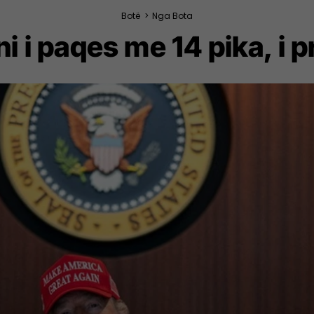
Botë
>
Nga Bota
 i paqes me 14 pika, i 