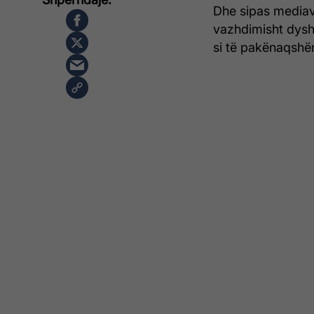
Dhe sipas mediave
vazhdimisht dysh
si të pakënaqshë