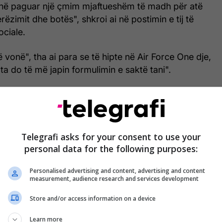
në paguar një çmim mjaftueshëm të madh për atë
rëzimit dhe botës", shkroi ai në postimin e tij të
ociale.
ë vonë", tha ai para se të hipte në Air Force One dje,
ta do të më japin formulimin e saktë tani".
het në 14 pikat – që përfaqësojnë një kundërofertë
ntë pika të Amerikës.
Telegrafi asks for your consent to use your
personal data for the following purposes:
Trump thotë se SHBA-të mund të rifillojnë
sulmet ndaj Iranit 'nëse ata sillen keq'
Personalised advertising and content, advertising and content
measurement, audience research and services development
Store and/or access information on a device
stë e plotë nuk është ende e disponueshme, kushtet
Learn more