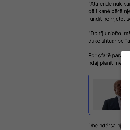
"Ata ende nuk ka
që i kanë bërë nje
fundit në rrjetet s
"Do t'ju njoftoj m
duke shtuar se "a
Por çfarë parashi
ndaj planit me në
Dhe ndërsa një li