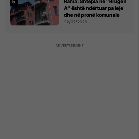
Rama: Shtëpia në "Rrugën
A" është ndërtuar pa leje
dhe në pronë komunale
22/07/2026