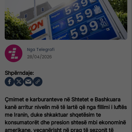
Nga
Telegrafi
28/04/2026
Çmimet e karburanteve në Shtetet e Bashkuara
kanë arritur nivelin më të lartë që nga fillimi i luftës
me Iranin, duke shkaktuar shqetësim te
konsumatorët dhe presion shtesë mbi ekonominë
amerikane, veçanërisht në prag të sezonit të