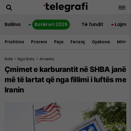
Ballina
Botërori 2026
Të fundit
Lajme
Prishtina
Prizreni
Peja
Ferizaj
Gjakova
Mitrov
Botë
>
Nga Bota
>
Amerika
Çmimet e karburantit në SHBA janë
më të lartat që nga fillimi i luftës me
Iranin