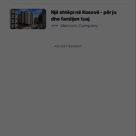
Një shtëpi në Kosovë - për ju
dhe familjen tuaj
Mercom Company