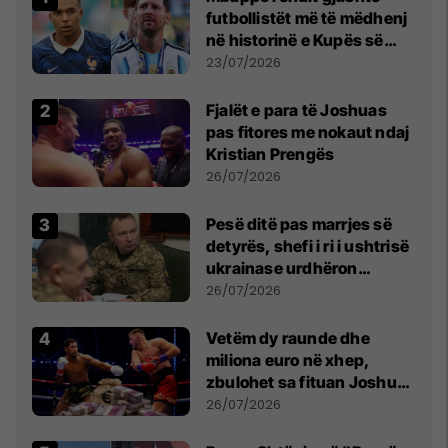
futbollistët më të mëdhenj
në historinë e Kupës së
Botës, Messi mbetet i dyti
23/07/2026
Fjalët e para të Joshuas
pas fitores me nokaut ndaj
Kristian Prengës
26/07/2026
Pesë ditë pas marrjes së
detyrës, shefi i ri i ushtrisë
ukrainase urdhëron
kontroll të madh
26/07/2026
Vetëm dy raunde dhe
miliona euro në xhep,
zbulohet sa fituan Joshua
e Prenga
26/07/2026