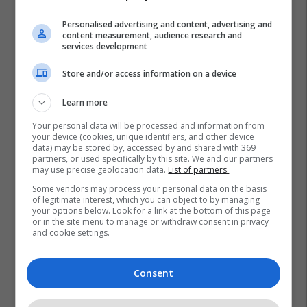
Personalised advertising and content, advertising and
content measurement, audience research and
services development
Store and/or access information on a device
Learn more
Your personal data will be processed and information from
your device (cookies, unique identifiers, and other device
data) may be stored by, accessed by and shared with 369
partners, or used specifically by this site. We and our partners
may use precise geolocation data.
List of partners.
Some vendors may process your personal data on the basis
of legitimate interest, which you can object to by managing
Shba
Karburantet
Nafta
Irani
Lufta Në Iran
your options below. Look for a link at the bottom of this page
or in the site menu to manage or withdraw consent in privacy
and cookie settings.
Consent