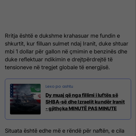
Rritja është e dukshme krahasuar me fundin e
shkurtit, kur filluan sulmet ndaj Iranit, duke shtuar
mbi 1 dollar për gallon në çmimin e benzinës dhe
duke reflektuar ndikimin e drejtpërdrejtë të
tensioneve në tregjet globale të energjisë.
Dy muaj që nga fillimi i luftës së
SHBA-së dhe Izraelit kundër Iranit
- gjithçka MINUTË PAS MINUTE
Situata është edhe më e rëndë për naftën, e cila