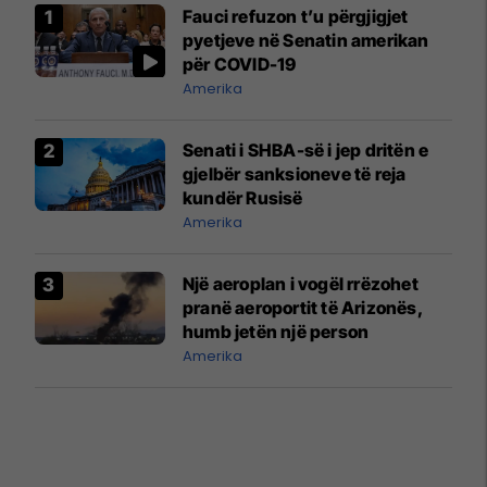
Fauci refuzon t’u përgjigjet
pyetjeve në Senatin amerikan
për COVID-19
Amerika
Senati i SHBA-së i jep dritën e
gjelbër sanksioneve të reja
kundër Rusisë
Amerika
Një aeroplan i vogël rrëzohet
pranë aeroportit të Arizonës,
humb jetën një person
Amerika