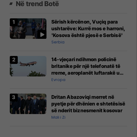
Në trend Botë
Sërish kërcënon, Vuçiq para
ushtarëve: Kurrë mos e harroni,
'Kosova është pjesë e Serbisë'
Serbia
14-vjeçari ndihmon policinë
britanike për një telefonatë të
rreme, aeroplanët luftarakë u
ngritën në ajër për të
Evropa
interceptuar fluturaken e Qatar
Airways që po shkonte drejt
Dritan Abazoviqi merret në
Mançesterit
pyetje për dhënien e shtetësisë
së nderit biznesmenit kosovar
Mali i Zi