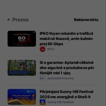
Promo
Reklamo këtu
IPKO thyen rekordin e trafikut
mobil në Kosovë, arrin kulmin
prej 60 Gbps
IPKO
Si e garanton Aptamil cilësinë
dhe sigurinë e produkteve për
fëmijët mbi 1 vjeç
Aptaclub Kosova
Përjetojeni Sunny Hill Festival
2026 me energjinë e Shell-it
Sunny Hill Festival