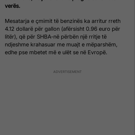
verës.
Mesatarja e çmimit të benzinës ka arritur rreth
4.12 dollarë për gallon (afërsisht 0.96 euro për
litër), që për SHBA-në përbën një rritje të
ndjeshme krahasuar me muajt e mëparshëm,
edhe pse mbetet më e ulët se në Evropë.