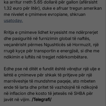
ka arritur rreth 5.65 dollarë për gallon (afërsisht
1.32 euro për litër), duke e afruar tregun amerikan
me nivelet e çmimeve evropiane, shkruan
usatoday.
Rritja e çmimeve lidhet kryesisht me ndërprerjet
dhe pasiguritë në furnizimin global të naftës,
veçanërisht përmes Ngushticës së Hormuzit, një
rrugë kyçe për transportin e energjisë, si dhe me
ndikimin e luftës në tregjet ndërkombëtare.
Edhe pse në ditët e fundit është vërejtur një ulje e
lehtë e çmimeve për shkak të pritjeve për një
marrëveshje të mundshme paqeje, ato mbeten
ende të larta dhe pritet të vazhdojnë të ndikojnë
në inflacion dhe kosto të jetesës në SHBA për
javët në vijim.
/Telegrafi/