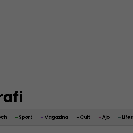
ech
Sport
Magazina
Cult
Ajo
Life