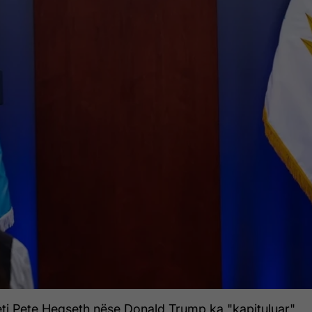
eti Pete Hegseth nëse Donald Trump ka "kapituluar"