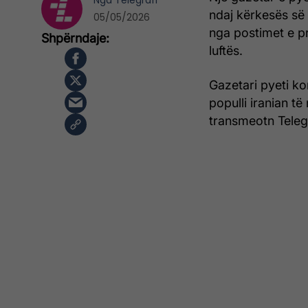
Nga
Telegrafi
ndaj kërkesës së 
05/05/2026
nga postimet e pr
luftës.
Gazetari pyeti ko
populli iranian të
transmeotn Telegr