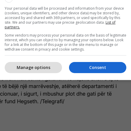
Your personal data will be processed and information from your device
(cookies, unique identifiers, and other device data) may be stored by,
accessed by and shared with 369 partners, or used specifically by this
gazetar tjetër nëse administrata Trump do të
site. We and our partners may use precise geolocation data.
List of
 nga Kongresi për ndonjë operacion të mëtejshëm
partners.
h thotë se "me armëpushimin, ora ndalet".
Some vendors may process your personal data on the basis of legitimate
interest, which you can object to by managing your options below. Look
for a link at the bottom of this page or in the site menu to manage or
nte, ky do të ishte vendimi i presidentit", tha ai.
withdraw consent in privacy and cookie settings.
 mundësinë dhe më shumë aftësi sesa kishim ne në
Manage options
Consent
ër të rinisur operacione të mëdha luftarake nëse është
 Irani nuk është i gatshëm të ndjekë anën e tij të
 të bëjë një marrëveshje, atëherë departamenti i
icionuar, i sigurt, i mbushur plot dhe gati për të
për fund Hegseth. /Telegrafi/