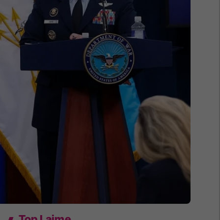
Top Lajme