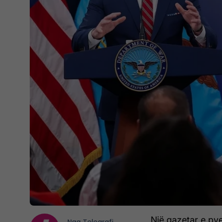
Një gazetar e py