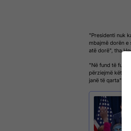
"Presidenti nuk ka
mbajmë dorën e s
atë dorë", tha He
"Në fund të fundit
përziejmë këtë në
janë të qarta", sht