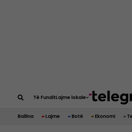
Të Fundit
Lajme lokale
Ballina
Lajme
Botë
Ekonomi
T