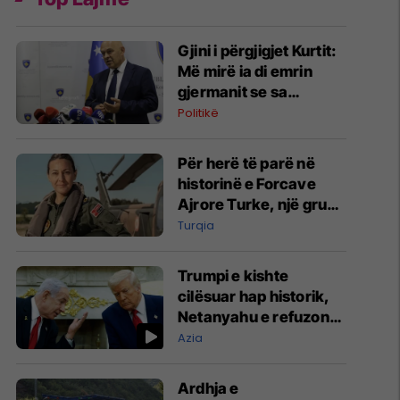
Gjini i përgjigjet Kurtit:
Më mirë ia di emrin
gjermanit se sa
Aleancës
Politikë
Për herë të parë në
historinë e Forcave
Ajrore Turke, një grua
merr gradën e
Turqia
gjeneralit
Trumpi e kishte
cilësuar hap historik,
Netanyahu e refuzon
marrëveshjen për
Azia
Gazën
Ardhja e