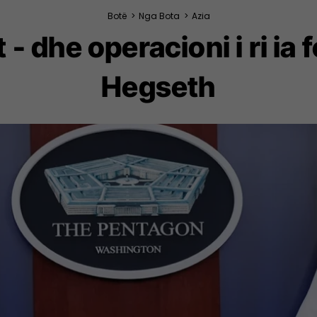
Botë
>
Nga Bota
>
Azia
- dhe operacioni i ri ia 
Hegseth