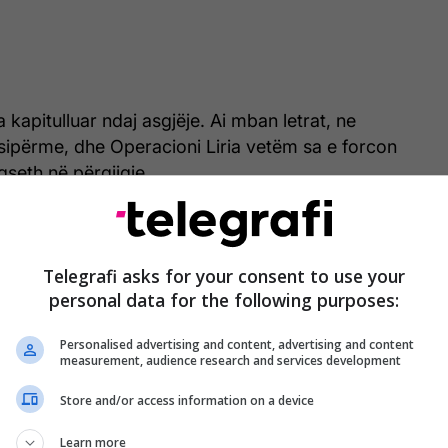
 kapitulluar ndaj asgjëje. Ai mban letrat, ne
ipërme, dhe Operacioni Liria vetëm sa e forcon
gseth në përgjigje.
, ai ka qenë gjithashtu i qartë se ne nuk do ta
 ndonjë projekt ndërtimi kombi. Objektivat tona
Telegrafi asks for your consent to use your
oi ai.
personal data for the following purposes:
Personalised advertising and content, advertising and content
measurement, audience research and services development
Armëpushimi nuk ka mbaruar, këmbëngul
Hegseth
Store and/or access information on a device
Learn more