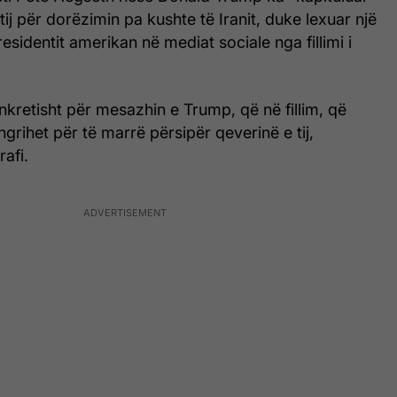
tij për dorëzimin pa kushte të Iranit, duke lexuar një
esidentit amerikan në mediat sociale nga fillimi i
nkretisht për mesazhin e Trump, që në fillim, që
 ngrihet për të marrë përsipër qeverinë e tij,
afi.