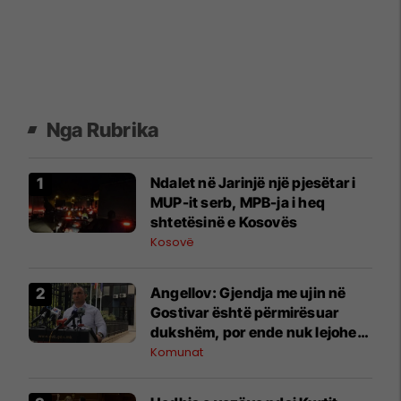
Nga Rubrika
Ndalet në Jarinjë një pjesëtar i
MUP-it serb, MPB-ja i heq
shtetësinë e Kosovës
Kosovë
Angellov: Gjendja me ujin në
Gostivar është përmirësuar
dukshëm, por ende nuk lejohet
për pije
Komunat