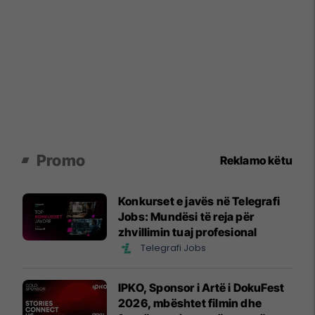
Promo
Reklamo këtu
Konkurset e javës në Telegrafi
Jobs: Mundësi të reja për
zhvillimin tuaj profesional
Telegrafi Jobs
IPKO, Sponsor i Artë i DokuFest
2026, mbështet filmin dhe