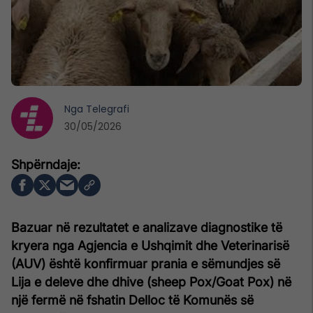
Nga
Telegrafi
30/05/2026
Bazuar në rezultatet e analizave diagnostike të
kryera nga Agjencia e Ushqimit dhe Veterinarisë
(AUV) është konfirmuar prania e sëmundjes së
Lija e deleve dhe dhive (sheep Pox/Goat Pox) në
një fermë në fshatin Delloc të Komunës së