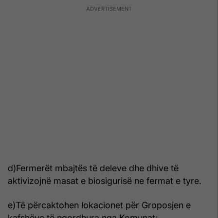
d)Fermerët mbajtës të deleve dhe dhive të
aktivizojnë masat e biosigurisë ne fermat e tyre.
e)Të përcaktohen lokacionet për Groposjen e
kafshëve të ngordhura nga Komunat;