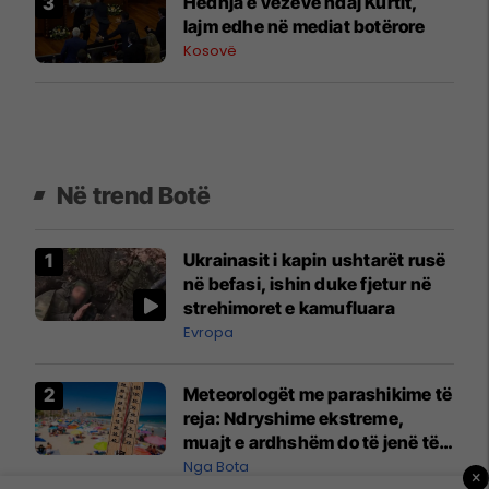
Hedhja e vezëve ndaj Kurtit,
lajm edhe në mediat botërore
Kosovë
Në trend Botë
Ukrainasit i kapin ushtarët rusë
në befasi, ishin duke fjetur në
strehimoret e kamufluara
Evropa
Meteorologët me parashikime të
reja: Ndryshime ekstreme,
muajt e ardhshëm do të jenë të
pazakontë
Nga Bota
×