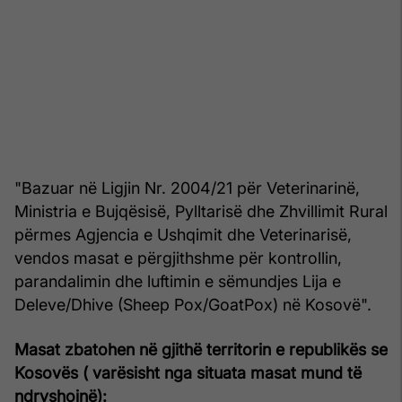
"Bazuar në Ligjin Nr. 2004/21 për Veterinarinë,
Ministria e Bujqësisë, Pylltarisë dhe Zhvillimit Rural
përmes Agjencia e Ushqimit dhe Veterinarisë,
vendos masat e përgjithshme për kontrollin,
parandalimin dhe luftimin e sëmundjes Lija e
Deleve/Dhive (Sheep Pox/GoatPox) në Kosovë".
Masat zbatohen në gjithë territorin e republikës se
Kosovës ( varësisht nga situata masat mund të
ndryshojnë):