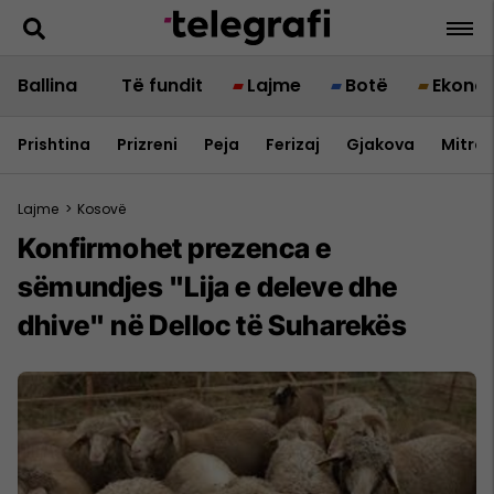
Ballina
Të fundit
Lajme
Botë
Ekono
Prishtina
Prizreni
Peja
Ferizaj
Gjakova
Mitrov
Lajme
>
Kosovë
Konfirmohet prezenca e
sëmundjes "Lija e deleve dhe
dhive" në Delloc të Suharekës