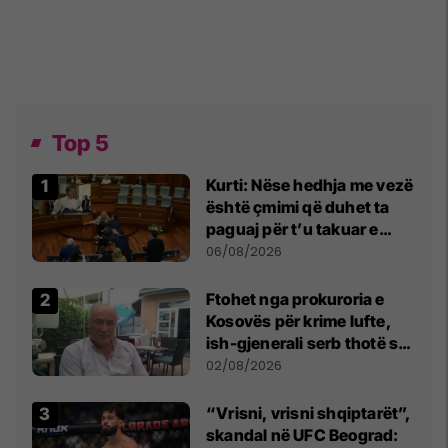
Top 5
Kurti: Nëse hedhja me vezë
është çmimi që duhet ta
paguaj për t’u takuar e
bashkëbiseduar jam i
06/08/2026
lumtur ta bëj këtë
Ftohet nga prokuroria e
Kosovës për krime lufte,
ish-gjenerali serb thotë se
dikush e tradhtoi në
02/08/2026
Beograd
“Vrisni, vrisni shqiptarët”,
skandal në UFC Beograd: