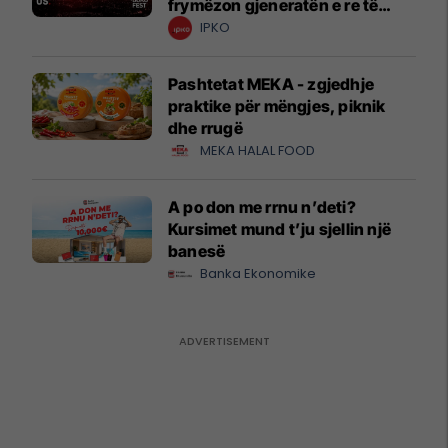
frymëzon gjeneratën e re të
krijuesve
IPKO
Pashtetat MEKA - zgjedhje
praktike për mëngjes, piknik
dhe rrugë
MEKA HALAL FOOD
A po don me rrnu n’deti?
Kursimet mund t’ju sjellin një
banesë
Banka Ekonomike