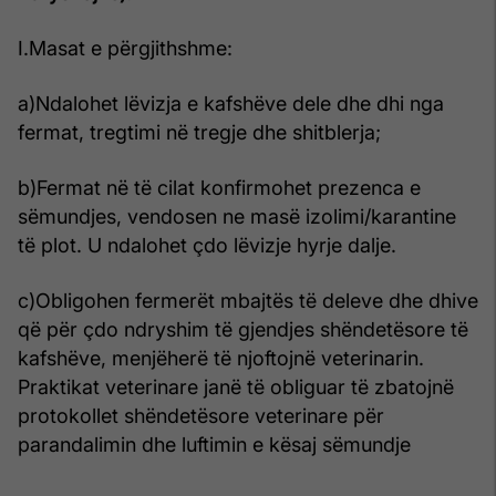
I.Masat e përgjithshme:
a)Ndalohet lëvizja e kafshëve dele dhe dhi nga
fermat, tregtimi në tregje dhe shitblerja;
b)Fermat në të cilat konfirmohet prezenca e
sëmundjes, vendosen ne masë izolimi/karantine
të plot. U ndalohet çdo lëvizje hyrje dalje.
c)Obligohen fermerët mbajtës të deleve dhe dhive
që për çdo ndryshim të gjendjes shëndetësore të
kafshëve, menjëherë të njoftojnë veterinarin.
Praktikat veterinare janë të obliguar të zbatojnë
protokollet shëndetësore veterinare për
parandalimin dhe luftimin e kësaj sëmundje