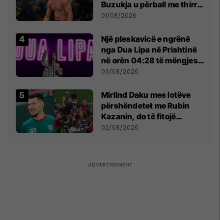
Buzukja u përball me thirrje
anti-shqiptare nga
01/08/2026
tribunat
Një pleskavicë e ngrënë
nga Dua Lipa në Prishtinë
në orën 04:28 të mëngjesit
- dhe bota digjitale serbe
03/08/2026
shpall gjendjen e luftës
Mirlind Daku mes lotëve
përshëndetet me Rubin
Kazanin, do të fitojë
miliona te Spartak Moska
02/08/2026