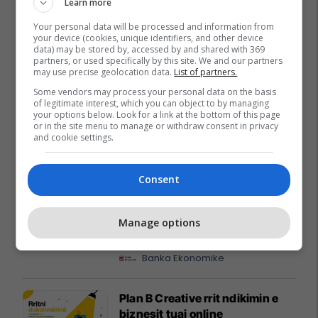
Learn more
Your personal data will be processed and information from
your device (cookies, unique identifiers, and other device
data) may be stored by, accessed by and shared with 369
partners, or used specifically by this site. We and our partners
may use precise geolocation data.
List of partners.
Some vendors may process your personal data on the basis
of legitimate interest, which you can object to by managing
your options below. Look for a link at the bottom of this page
or in the site menu to manage or withdraw consent in privacy
and cookie settings.
Promo
Reklamo këtu
Consent
A po don me rrnu n’deti?
Manage options
Kursimet mund t’ju sjellin një
banesë
Banka Ekonomike
Plan B Creative rrit ndikimin e
biznesit tuaj online