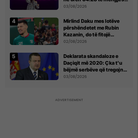
- dhe bota digjitale serbe
03/08/2026
shpall gjendjen e luftës
Mirlind Daku mes lotëve
përshëndetet me Rubin
Kazanin, do të fitojë
miliona te Spartak Moska
02/08/2026
​Deklarata skandaloze e
Daçiqit më 2020: Çka t'u
bëjmë serbëve që tregojnë
ku janë varrosur shqiptarët
03/08/2026
në Serbi