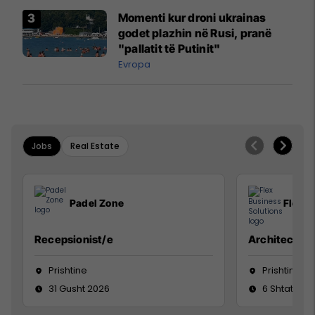
Momenti kur droni ukrainas
godet plazhin në Rusi, pranë
"pallatit të Putinit"
Evropa
Jobs
Real Estate
Padel Zone
Flex B
Recepsionist/e
Architect
Prishtine
Prishtinë
31 Gusht 2026
6 Shtator 2