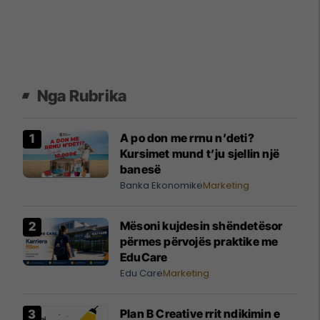
Nga Rubrika
A po don me rrnu n’deti?
Kursimet mund t’ju sjellin një
banesë
Banka Ekonomike
Marketing
Mësoni kujdesin shëndetësor
përmes përvojës praktike me
EduCare
Edu Care
Marketing
Plan B Creative rrit ndikimin e