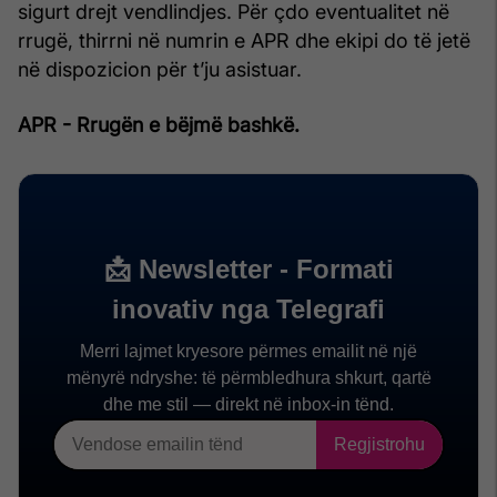
sigurt drejt vendlindjes. Për çdo eventualitet në
rrugë, thirrni në numrin e APR dhe ekipi do të jetë
në dispozicion për t’ju asistuar.
APR - Rrugën e bëjmë bashkë.