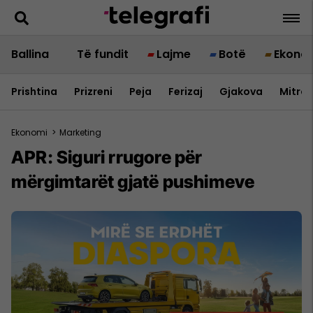
Ballina
Të fundit
Lajme
Botë
Ekono
Prishtina
Prizreni
Peja
Ferizaj
Gjakova
Mitrov
Ekonomi
>
Marketing
APR: Siguri rrugore për
mërgimtarët gjatë pushimeve