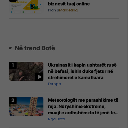
biznesit tuaj online
Plan B
Marketing
Në trend Botë
Ukrainasit i kapin ushtarët rusë
në befasi, ishin duke fjetur në
strehimoret e kamufluara
Evropa
Meteorologët me parashikime të
reja: Ndryshime ekstreme,
muajt e ardhshëm do të jenë të
pazakontë
Nga Bota