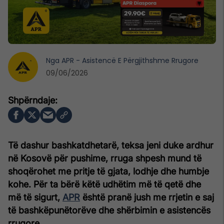
Nga
APR - Asistencë E Përgjithshme Rrugore
09/06/2026
Të dashur bashkatdhetarë, teksa jeni duke ardhur
në Kosovë për pushime, rruga shpesh mund të
shoqërohet me pritje të gjata, lodhje dhe humbje
kohe. Për ta bërë këtë udhëtim më të qetë dhe
më të sigurt,
APR
është pranë jush me rrjetin e saj
të bashkëpunëtorëve dhe shërbimin e asistencës
rrugore.