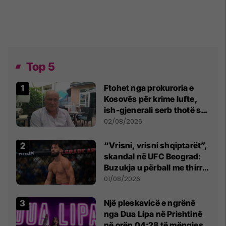
Top 5
Ftohet nga prokuroria e
Kosovës për krime lufte,
ish-gjenerali serb thotë se
dikush e tradhtoi në
02/08/2026
Beograd
“Vrisni, vrisni shqiptarët”,
skandal në UFC Beograd:
Buzukja u përball me thirrje
anti-shqiptare nga
01/08/2026
tribunat
Një pleskavicë e ngrënë
nga Dua Lipa në Prishtinë
në orën 04:28 të mëngjesit