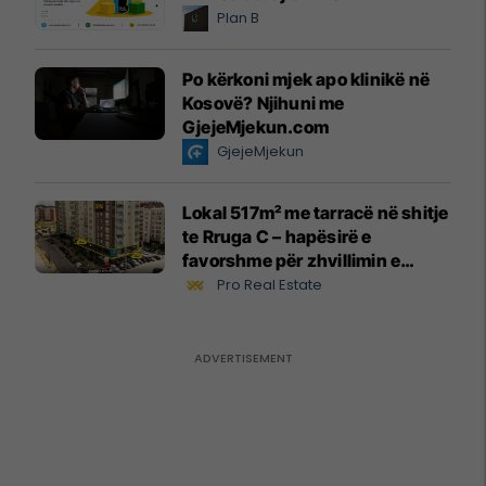
Plan B
Po kërkoni mjek apo klinikë në
Kosovë? Njihuni me
GjejeMjekun.com
GjejeMjekun
Lokal 517m² me tarracë në shitje
te Rruga C – hapësirë e
favorshme për zhvillimin e
biznesit #15796
Pro Real Estate