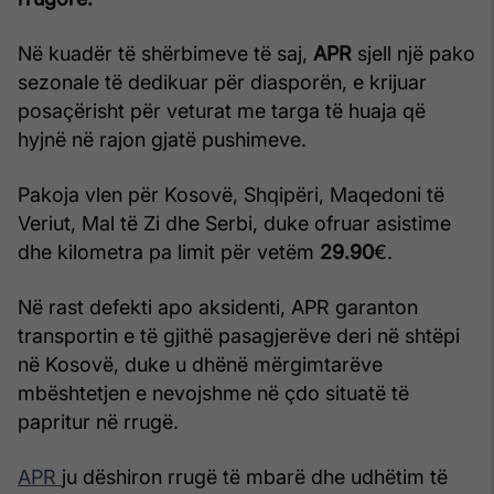
Në kuadër të shërbimeve të saj,
APR
sjell një pako
sezonale të dedikuar për diasporën, e krijuar
posaçërisht për veturat me targa të huaja që
hyjnë në rajon gjatë pushimeve.
Pakoja vlen për Kosovë, Shqipëri, Maqedoni të
Veriut, Mal të Zi dhe Serbi, duke ofruar asistime
dhe kilometra pa limit për vetëm
29.90
€.
Në rast defekti apo aksidenti, APR garanton
transportin e të gjithë pasagjerëve deri në shtëpi
në Kosovë, duke u dhënë mërgimtarëve
mbështetjen e nevojshme në çdo situatë të
papritur në rrugë.
APR
ju dëshiron rrugë të mbarë dhe udhëtim të