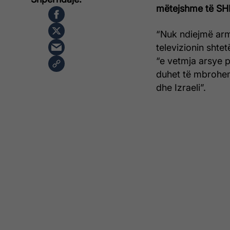
mëtejshme të SHB
“Nuk ndiejmë armi
televizionin shte
“e vetmja arsye p
duhet të mbrohem
dhe Izraeli”.