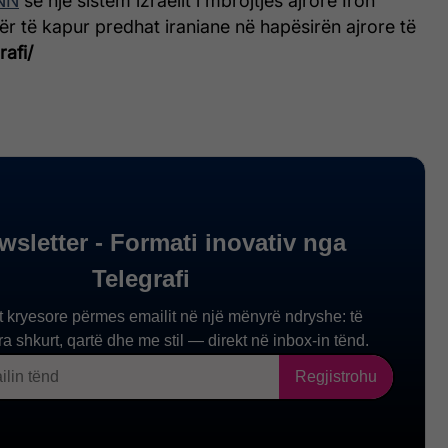
NN
se një sistem izraelit i mbrojtjes ajrore Iron
r të kapur predhat iraniane në hapësirën ajrore të
rafi/