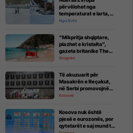
Ndërsa Evropa
përvëlohet nga
temperaturat e larta,
Zelanda e Re goditet
Nga Bota
nga i ftohti polar
"Mikpritja shqiptare,
plazhet e kristalta",
gazeta britanike The
Sun i kushton artikull
Shqipëri
Shqipërisë: Një perlë
që duhet vizituar
Të akuzuarit për
Masakrën e Reçakut,
në Serbi promovojnë
mohimin e krimit
Kosovë
Kosova nuk është
pjesë e eurozonës, por
qytetarët e saj mund të
votojnë për dizajnin e ri
Financa