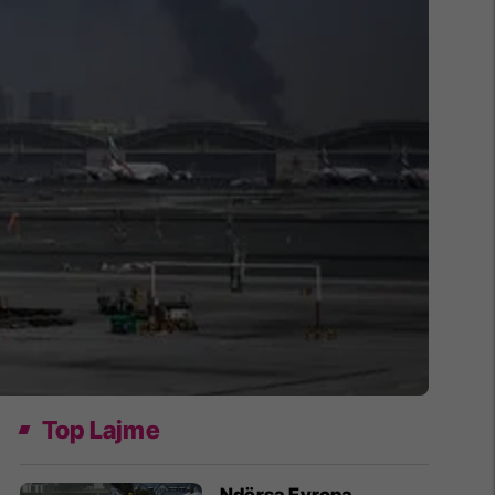
Top Lajme