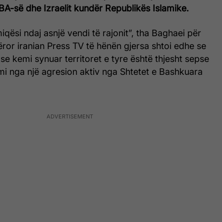
A-së dhe Izraelit kundër Republikës Islamike.
qësi ndaj asnjë vendi të rajonit”, tha Baghaei për
tëror iranian Press TV të hënën gjersa shtoi edhe se
se kemi synuar territoret e tyre është thjesht sepse
i nga një agresion aktiv nga Shtetet e Bashkuara