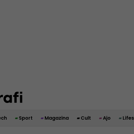
ech
Sport
Magazina
Cult
Ajo
Life