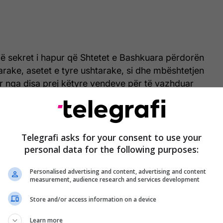
jë sekret i hapur që Shtetet e Bashkuara përdorën
arake, asetet e tyre ushtarake, si dhe mbështetjen
uar nga disa prej këtyre vendeve për të vazhduar
 kundër Iranit”, tha zyrtari iranian.
Telegrafi asks for your consent to use your
Lufta në Iran, tensione të reja në Lindjen e
personal data for the following purposes:
Mesme - GJITHÇKA, MINUTË PAS MINUTE
Personalised advertising and content, advertising and content
measurement, audience research and services development
Store and/or access information on a device
 e SHBA-së në rajon është një barrë dhe nuk sjell
Learn more