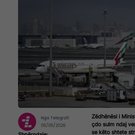
Zëdhënësi i Minis
Nga
Telegrafi
çdo sulm ndaj ven
05/05/2026
se këto shtete s