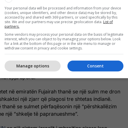
eç pasigurisë,” u citua të ketë thënë Baghaei nga
Your personal data will be processed and information from your device
htoi se bazat ushtarake të Uashingtonit “kanë
(cookies, unique identifiers, and other device data) may be stored by,
accessed by and shared with 369 partners, or used specifically by this
misht vendet pritëse ndaj rreziqeve të
site. We and our partners may use precise geolocation data.
List of
end që të ofrojnë mbrojtje reale”.
partners.
Some vendors may process your personal data on the basis of legitimate
interest, which you can object to by managing your options below. Look
ja ajrore e Emirateve të Bashkuara Arabe “angazhoi
for a link at the bottom of this page or in the site menu to manage or
e, 3 raketa lundruese dhe 4 mjete ajrore pa pilot të
withdraw consent in privacy and cookie settings.
i, duke rezultuar në 3 të plagosur me lëndime të
t në një deklaratë të Ministrisë së Mbrojtjes së
Manage options
Consent
shte menjëherë e qartë sa prej këtyre predhave u
brojtja ajrore.
etet në emiratën Fujairah thanë se një sulm me dron
shkaktoi një zjarr që plagosi tre shtetas indianë.
 thanë se sulmet përfaqësonin një “përshkallëzim
he një “shkelje të papranueshme”.