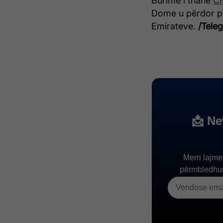
Burime i thanë
C
Dome u përdor pë
Emirateve.
/Teleg