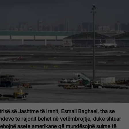
trisë së Jashtme të Iranit, Esmail Baghaei, tha se
deve të rajonit bëhet në vetëmbrojtje, duke shtuar
trehojnë asete amerikane që mundësojnë sulme të