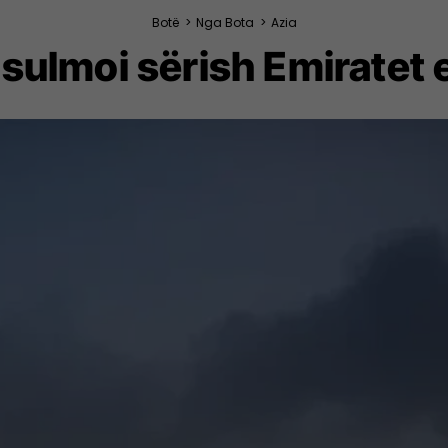
Botë
>
Nga Bota
>
Azia
e sulmoi sërish Emirate