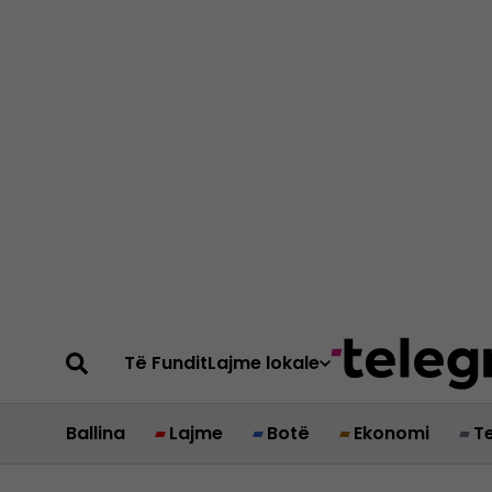
Të Fundit
Lajme lokale
Ballina
Lajme
Botë
Ekonomi
T