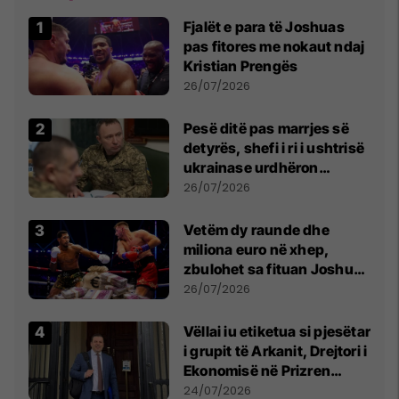
Fjalët e para të Joshuas
pas fitores me nokaut ndaj
Kristian Prengës
26/07/2026
Pesë ditë pas marrjes së
detyrës, shefi i ri i ushtrisë
ukrainase urdhëron
kontroll të madh
26/07/2026
Vetëm dy raunde dhe
miliona euro në xhep,
zbulohet sa fituan Joshua
e Prenga
26/07/2026
Vëllai iu etiketua si pjesëtar
i grupit të Arkanit, Drejtori i
Ekonomisë në Prizren
mohon pretendimet
24/07/2026