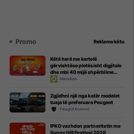
Promo
Reklamo këtu
Këtë herë me kartelë
gërvishtëse plotësisht digjitale
dhe mbi 40 mijë shpërblime
instant!
Meridian
Zgjidhni një nga katër modelet
tuaja të preferuara Peugeot
Peugot Kosova
IPKO vazhdon partneritetin me
Sunny Hill Festival 2026