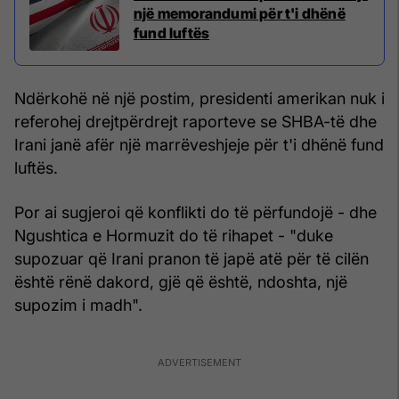
një memorandumi për t'i dhënë
fund luftës
Ndërkohë në një postim, presidenti amerikan nuk i
referohej drejtpërdrejt raporteve se SHBA-të dhe
Irani janë afër një marrëveshjeje për t'i dhënë fund
luftës.
Por ai sugjeroi që konflikti do të përfundojë - dhe
Ngushtica e Hormuzit do të rihapet - "duke
supozuar që Irani pranon të japë atë për të cilën
është rënë dakord, gjë që është, ndoshta, një
supozim i madh".