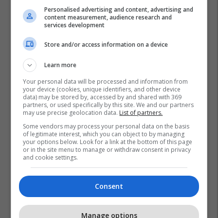
Personalised advertising and content, advertising and
content measurement, audience research and
services development
Store and/or access information on a device
Learn more
Your personal data will be processed and information from
your device (cookies, unique identifiers, and other device
data) may be stored by, accessed by and shared with 369
partners, or used specifically by this site. We and our partners
may use precise geolocation data.
List of partners.
Some vendors may process your personal data on the basis
of legitimate interest, which you can object to by managing
your options below. Look for a link at the bottom of this page
or in the site menu to manage or withdraw consent in privacy
and cookie settings.
Lufta Në Iran
Irani
Shba
Donald Trump
Lindja E Mesme
Ngushtica E Hormuzit
Consent
Manage options