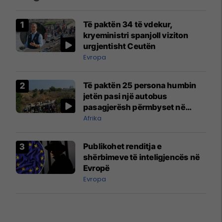
Të paktën 34 të vdekur,
kryeministri spanjoll viziton
urgjentisht Ceutën
Evropa
Të paktën 25 persona humbin
jetën pasi një autobus
pasagjerësh përmbyset në
Algjeri
Afrika
Publikohet renditja e
shërbimeve të inteligjencës në
Evropë
Evropa