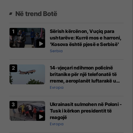
Në trend Botë
Sërish kërcënon, Vuçiq para
ushtarëve: Kurrë mos e harroni,
'Kosova është pjesë e Serbisë'
Serbia
14-vjeçari ndihmon policinë
britanike për një telefonatë të
rreme, aeroplanët luftarakë u
ngritën në ajër për të
Evropa
interceptuar fluturaken e Qatar
Airways që po shkonte drejt
Ukrainasit sulmohen në Poloni -
Mançesterit
Tusk i kërkon presidentit të
reagojë
Evropa