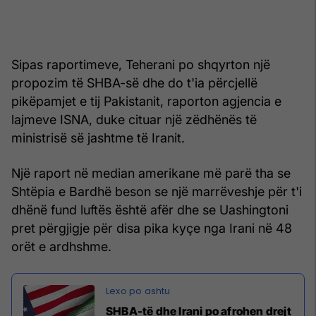
Sipas raportimeve, Teherani po shqyrton një
propozim të SHBA-së dhe do t'ia përcjellë
pikëpamjet e tij Pakistanit, raporton agjencia e
lajmeve ISNA, duke cituar një zëdhënës të
ministrisë së jashtme të Iranit.
Një raport në median amerikane më parë tha se
Shtëpia e Bardhë beson se një marrëveshje për t'i
dhënë fund luftës është afër dhe se Uashingtoni
pret përgjigje për disa pika kyçe nga Irani në 48
orët e ardhshme.
SHBA-të dhe Irani po afrohen drejt