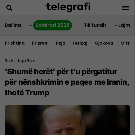
Ballina
Botërori 2026
Të fundit
Lajme
Prishtina
Prizreni
Peja
Ferizaj
Gjakova
Mitrov
Botë
>
Nga Bota
'Shumë herët' për t'u përgatitur
për nënshkrimin e paqes me Iranin,
thotë Trump