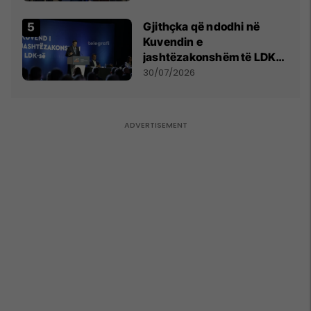
Gjithçka që ndodhi në
Kuvendin e
jashtëzakonshëm të LDK-
së
30/07/2026