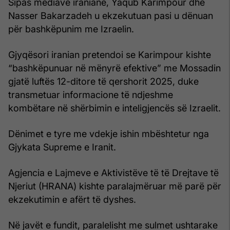
Sipas mediave iraniane, Yaqub Karimpour dhe
Nasser Bakarzadeh u ekzekutuan pasi u dënuan
për bashkëpunim me Izraelin.
Gjyqësori iranian pretendoi se Karimpour kishte
“bashkëpunuar në mënyrë efektive” me Mossadin
gjatë luftës 12-ditore të qershorit 2025, duke
transmetuar informacione të ndjeshme
kombëtare në shërbimin e inteligjencës së Izraelit.
Dënimet e tyre me vdekje ishin mbështetur nga
Gjykata Supreme e Iranit.
Agjencia e Lajmeve e Aktivistëve të të Drejtave të
Njeriut (HRANA) kishte paralajmëruar më parë për
ekzekutimin e afërt të dyshes.
Në javët e fundit, paralelisht me sulmet ushtarake