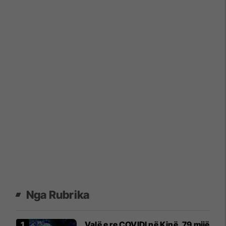
Nga Rubrika
Valë e re COVIDI në Kinë, 79 mijë