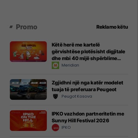
Promo
Reklamo këtu
Këtë herë me kartelë
gërvishtëse plotësisht digjitale
dhe mbi 40 mijë shpërblime
instant!
Meridian
Zgjidhni një nga katër modelet
tuaja të preferuara Peugeot
Peugot Kosova
IPKO vazhdon partneritetin me
Sunny Hill Festival 2026
IPKO