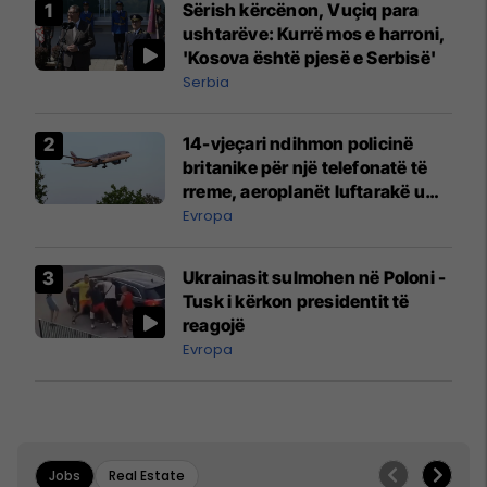
Sërish kërcënon, Vuçiq para
ushtarëve: Kurrë mos e harroni,
'Kosova është pjesë e Serbisë'
Serbia
14-vjeçari ndihmon policinë
britanike për një telefonatë të
rreme, aeroplanët luftarakë u
ngritën në ajër për të
Evropa
interceptuar fluturaken e Qatar
Airways që po shkonte drejt
Ukrainasit sulmohen në Poloni -
Mançesterit
Tusk i kërkon presidentit të
reagojë
Evropa
Jobs
Real Estate