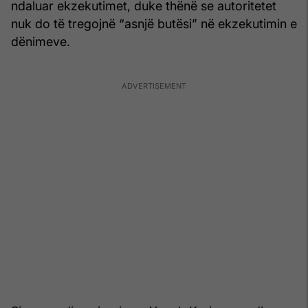
ndaluar ekzekutimet, duke thënë se autoritetet
nuk do të tregojnë “asnjë butësi” në ekzekutimin e
dënimeve.