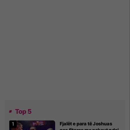
Top 5
Fjalët e para të Joshuas
pas fitores me nokaut ndaj