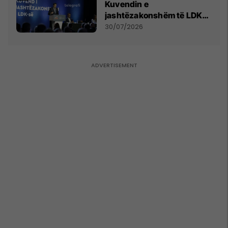
Kuvendin e
jashtëzakonshëm të LDK-
së
30/07/2026