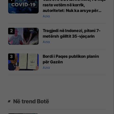
raste vetëm në korrik,
autoritetet: Nuk ka arsye për
alarm
Azia
Tragjedi në Indonezi, pitoni 7-
metërsh gëlltit 35-vjeçarin
Azia
Bordi i Paqes publikon planin
për Gazën
Azia
Në trend Botë