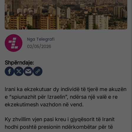
Nga
Telegrafi
02/05/2026
Irani ka ekzekutuar dy individë të tjerë me akuzën
e “spiunazhit për Izraelin”, ndërsa një valë e re
ekzekutimesh vazhdon në vend.
Ky zhvillim vjen pasi kreu i gjyqësorit të Iranit
hodhi poshtë presionin ndërkombëtar për të