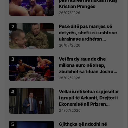
Kristian Prengës
26/07/2026
Pesë ditë pas marrjes së
detyrës, shefi i ri i ushtrisë
ukrainase urdhëron
kontroll të madh
26/07/2026
Vetëm dy raunde dhe
miliona euro në xhep,
zbulohet sa fituan Joshua
e Prenga
26/07/2026
Vëllai iu etiketua si pjesëtar
i grupit të Arkanit, Drejtori i
Ekonomisë në Prizren
mohon pretendimet
24/07/2026
Gjithçka që ndodhi në