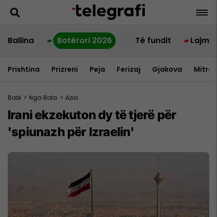
Ballina
Botërori 2026
Të fundit
Lajme
Prishtina
Prizreni
Peja
Ferizaj
Gjakova
Mitrov
Botë
>
Nga Bota
>
Azia
Irani ekzekuton dy të tjerë për
'spiunazh për Izraelin'