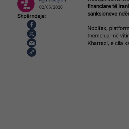
Nga
Telegrafi
financiare të Ir
02/05/2026
sanksioneve ndë
Nobitex, platfor
themeluar në viti
Kharrazi, e cila k