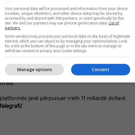
e, ndihmon Iranin të shmangë sanksionet
Your personal data will be processed and information from your device
(cookies, unique identifiers, and other device data) may be stored by,
accessed by and shared with 369 partners, or used specifically by this
site. We and our partners may use precise geolocation data.
List of
partners.
n dhjetëra deri në qindra miliona dollarë që lidhen
anksionuara, ndërsa dyshohet se përdoret edhe nga
Some vendors may process your personal data on the basis of legitimate
interest, which you can object to by managing your options below. Look
are Islamike dhe banka qendrore e Iranit.
for a link at the bottom of this page or in the site menu to manage or
withdraw consent in privacy and cookie settings.
i institucioneve shtetërore ashtu edhe qytetarëve
ryejnë transaksione financiare në nivel global,
Manage options
Consent
ksionimin edhe gjatë ndërprerjeve të internetit
trike.
platformës janë përpunuar rreth 11 miliardë dollarë
Telegrafi/