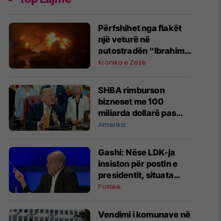
Përfshihet nga flakët
një veturë në
autostradën “Ibrahim
Rugova”
Kronika e Zezë
SHBA rimburson
bizneset me 100
miliarda dollarë pas
anulimit të tarifave të
Amerika
Trumpit
Gashi: Nëse LDK-ja
insiston për postin e
presidentit, situata
komplikohet - pres që
Politikë
të ketë lëshim
Vendimi i komunave në