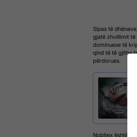
Sipas të dhënave
gjatë zhvillimit t
dominuese të kri
qind të të gjitha
përdorues.
Nobitex është kth