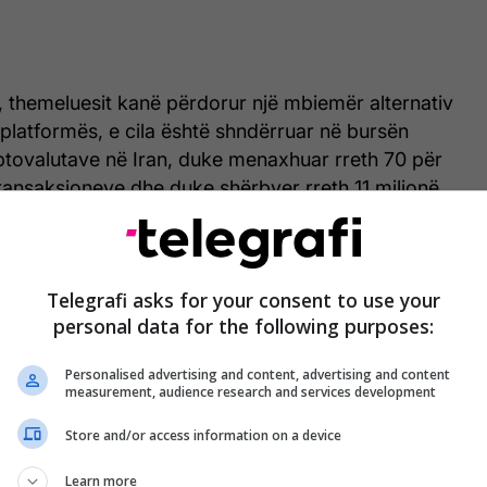
, themeluesit kanë përdorur një mbiemër alternativ
ë platformës, e cila është shndërruar në bursën
ptovalutave në Iran, duke menaxhuar rreth 70 për
 transaksioneve dhe duke shërbyer rreth 11 milionë
Telegrafi asks for your consent to use your
Mbi dy muaj që nga fillimi i luftës së SHBA-
personal data for the following purposes:
së dhe Izraelit me Iranin - MINUTË PAS
MINUTE
Personalised advertising and content, advertising and content
measurement, audience research and services development
Store and/or access information on a device
yer në një qendër të rëndësishme financiare që,
Learn more