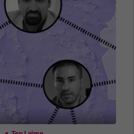
Top Lajme