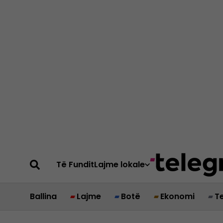
Të Fundit
Lajme lokale
Ballina
Lajme
Botë
Ekonomi
T