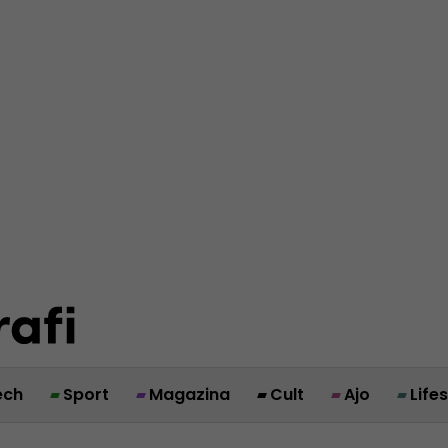
ech
Sport
Magazina
Cult
Ajo
Life