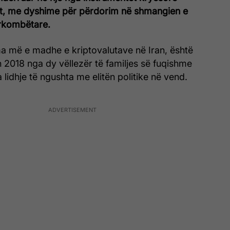
anit, me dyshime për përdorim në shmangien e
rkombëtare.
ma më e madhe e kriptovalutave në Iran, është
n 2018 nga dy vëllezër të familjes së fuqishme
a lidhje të ngushta me elitën politike në vend.