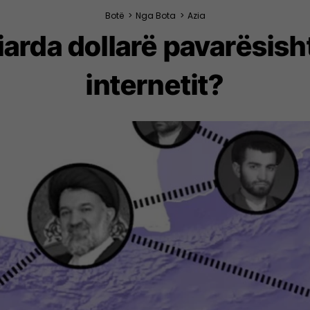
Botë
>
Nga Bota
>
Azia
miliarda dollarë pavarësis
internetit?