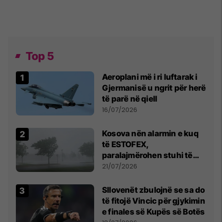
Top 5
Aeroplani më i ri luftarak i
Gjermanisë u ngrit për herë
të parë në qiell
16/07/2026
Kosova nën alarmin e kuq
të ESTOFEX,
paralajmërohen stuhi të
fuqishme me breshër dhe
21/07/2026
erëra të forta
Sllovenët zbulojnë se sa do
të fitojë Vincic për gjykimin
e finales së Kupës së Botës