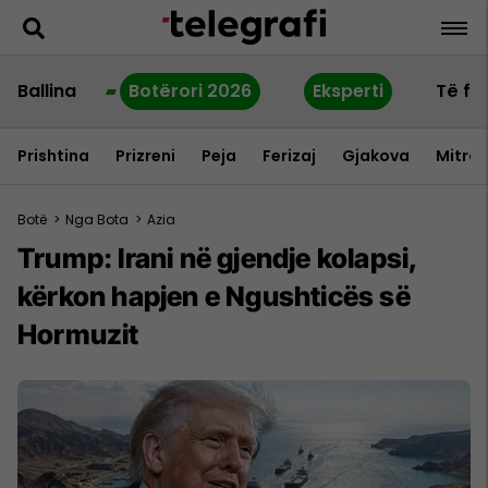
Ballina
Botërori 2026
Eksperti
Të fu
Prishtina
Prizreni
Peja
Ferizaj
Gjakova
Mitrov
Botë
>
Nga Bota
>
Azia
Trump: Irani në gjendje kolapsi,
kërkon hapjen e Ngushticës së
Hormuzit