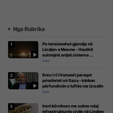
Nga Rubrika
Po tensionohet gjendja në
Lindjen e Mesme - Houthit
sulmojnë anijet cisterne
saudite
Azia
Kreu i ri i Hamasit paraqet
prioritetet në Gaza - kërkon
përfundimin e luftës me Izraelin
Azia
Irani kërcënon me sulme ndaj
infrastrukturës civile në Lindjen