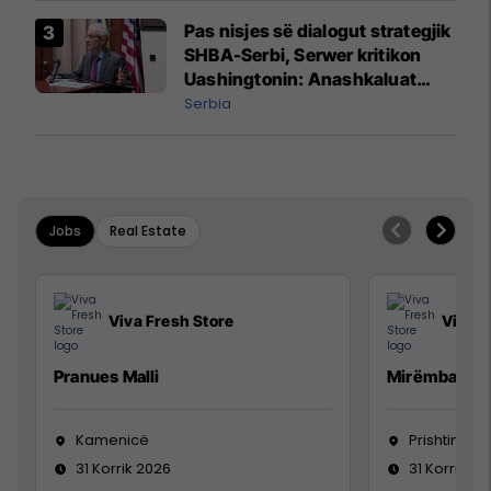
Pas nisjes së dialogut strategjik
SHBA-Serbi, Serwer kritikon
Uashingtonin: Anashkaluat
Banjskën, sulmin ndaj KFOR-it
Serbia
dhe rrëmbimin e Policëve të
Kosovës
Jobs
Real Estate
Viva Fresh Store
Viva F
Pranues Malli
Mirëmbajtës
Kamenicë
Prishtinë
31 Korrik 2026
31 Korrik 20