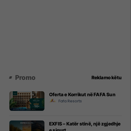
Promo
Reklamo këtu
Oferta e Korrikut në FAFA Sun
Fafa Resorts
EXFIS – Katër stinë, një zgjedhje
e sigurt