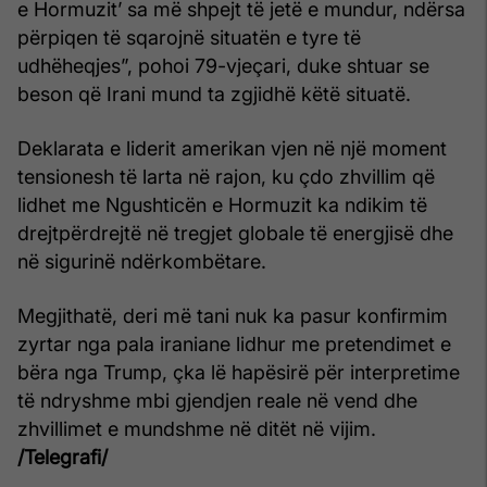
e Hormuzit’ sa më shpejt të jetë e mundur, ndërsa
përpiqen të sqarojnë situatën e tyre të
udhëheqjes”, pohoi 79-vjeçari, duke shtuar se
beson që Irani mund ta zgjidhë këtë situatë.
Deklarata e liderit amerikan vjen në një moment
tensionesh të larta në rajon, ku çdo zhvillim që
lidhet me Ngushticën e Hormuzit ka ndikim të
drejtpërdrejtë në tregjet globale të energjisë dhe
në sigurinë ndërkombëtare.
Megjithatë, deri më tani nuk ka pasur konfirmim
zyrtar nga pala iraniane lidhur me pretendimet e
bëra nga Trump, çka lë hapësirë për interpretime
të ndryshme mbi gjendjen reale në vend dhe
zhvillimet e mundshme në ditët në vijim.
/Telegrafi/