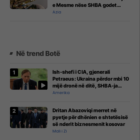
e Mesme nëse SHBA godet
objektet iraniane
Azia
Në trend Botë
Ish-shefi i CIA, gjenerali
Petraeus: Ukraina përdor mbi 10
mijë dronë në ditë, SHBA-ja
mbetet shumë prapa në
Amerika
prodhim
Dritan Abazoviqi merret në
pyetje për dhënien e shtetësisë
së nderit biznesmenit kosovar
Mali i Zi