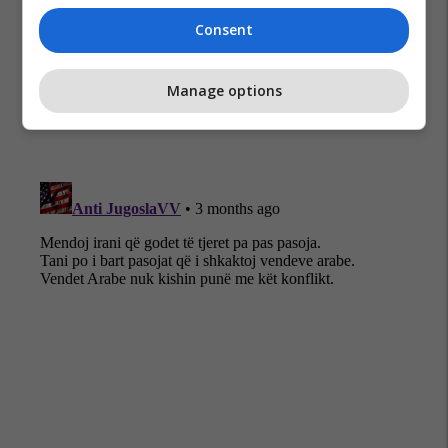
Donald Trump
Shba
Irani
Lufta Në Iran
Consent
Ngushtica E Hormuzit
Manage options