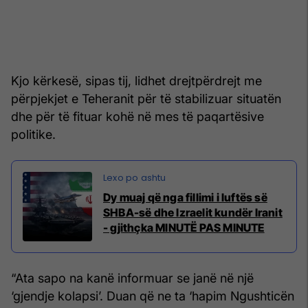
Kjo kërkesë, sipas tij, lidhet drejtpërdrejt me
përpjekjet e Teheranit për të stabilizuar situatën
dhe për të fituar kohë në mes të paqartësive
politike.
Dy muaj që nga fillimi i luftës së
SHBA-së dhe Izraelit kundër Iranit
- gjithçka MINUTË PAS MINUTE
“Ata sapo na kanë informuar se janë në një
‘gjendje kolapsi’. Duan që ne ta ‘hapim Ngushticën