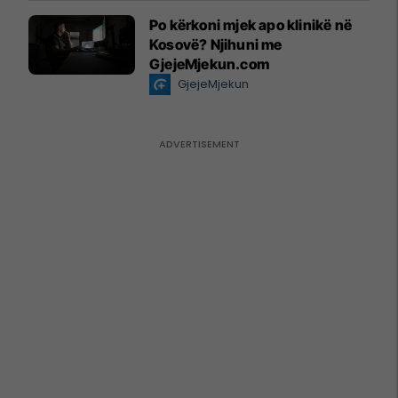
Po kërkoni mjek apo klinikë në
Kosovë? Njihuni me
GjejeMjekun.com
GjejeMjekun