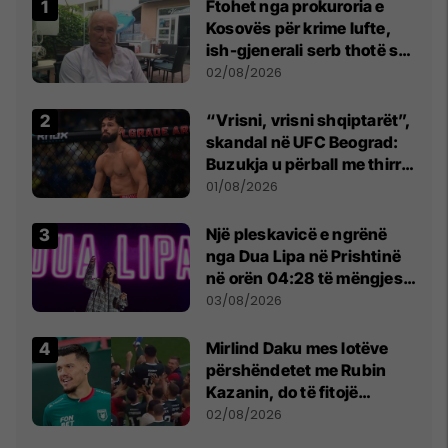
Ftohet nga prokuroria e
Kosovës për krime lufte,
ish-gjenerali serb thotë se
dikush e tradhtoi në
02/08/2026
Beograd
“Vrisni, vrisni shqiptarët”,
skandal në UFC Beograd:
Buzukja u përball me thirrje
anti-shqiptare nga
01/08/2026
tribunat
Një pleskavicë e ngrënë
nga Dua Lipa në Prishtinë
në orën 04:28 të mëngjesit
- dhe bota digjitale serbe
03/08/2026
shpall gjendjen e luftës
Mirlind Daku mes lotëve
përshëndetet me Rubin
Kazanin, do të fitojë
miliona te Spartak Moska
02/08/2026