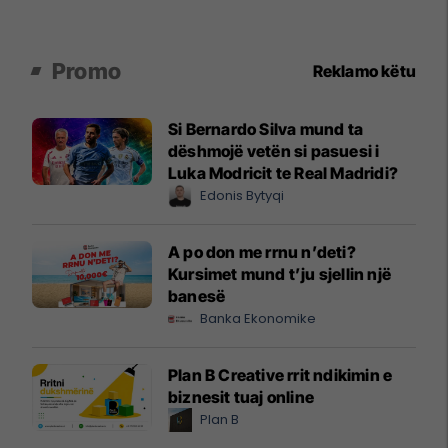
Promo
Reklamo këtu
Si Bernardo Silva mund ta
dëshmojë vetën si pasuesi i
Luka Modricit te Real Madridi?
Edonis Bytyqi
A po don me rrnu n’deti?
Kursimet mund t’ju sjellin një
banesë
Banka Ekonomike
Plan B Creative rrit ndikimin e
biznesit tuaj online
Plan B