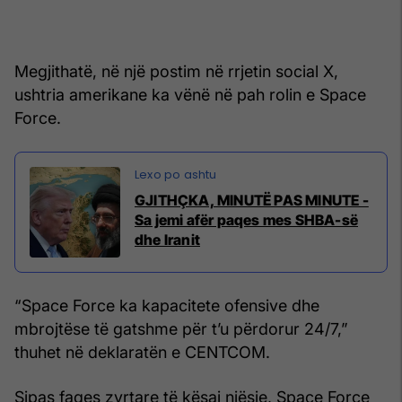
Megjithatë, në një postim në rrjetin social X,
ushtria amerikane ka vënë në pah rolin e Space
Force.
GJITHÇKA, MINUTË PAS MINUTE -
Sa jemi afër paqes mes SHBA-së
dhe Iranit
“Space Force ka kapacitete ofensive dhe
mbrojtëse të gatshme për t’u përdorur 24/7,”
thuhet në deklaratën e CENTCOM.
Sipas faqes zyrtare të kësaj njësie, Space Force