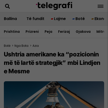
Ballina
Të fundit
Lajme
Botë
Ekono
Prishtina
Prizreni
Peja
Ferizaj
Gjakova
Mitrov
Botë
>
Nga Bota
>
Azia
Ushtria amerikane ka “pozicionin
më të lartë strategjik” mbi Lindjen
e Mesme