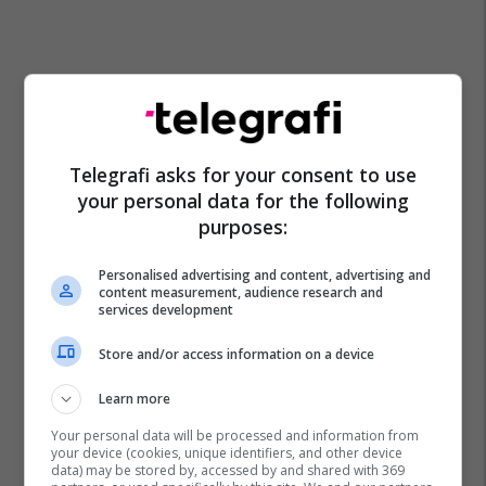
Telegrafi asks for your consent to use
your personal data for the following
purposes:
Personalised advertising and content, advertising and
Shba
Irani
Lufta Në Iran
content measurement, audience research and
services development
Store and/or access information on a device
Learn more
Your personal data will be processed and information from
your device (cookies, unique identifiers, and other device
data) may be stored by, accessed by and shared with 369