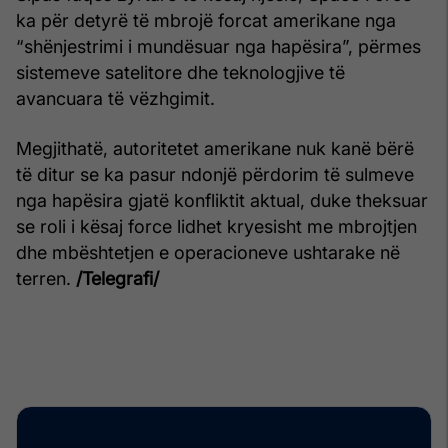
ka për detyrë të mbrojë forcat amerikane nga
“shënjestrimi i mundësuar nga hapësira”, përmes
sistemeve satelitore dhe teknologjive të
avancuara të vëzhgimit.
Megjithatë, autoritetet amerikane nuk kanë bërë
të ditur se ka pasur ndonjë përdorim të sulmeve
nga hapësira gjatë konfliktit aktual, duke theksuar
se roli i kësaj force lidhet kryesisht me mbrojtjen
dhe mbështetjen e operacioneve ushtarake në
terren.
/Telegrafi/