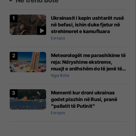
Ukrainasit i kapin ushtarët rusë
në befasi, ishin duke fjetur në
strehimoret e kamufluara
Evropa
Meteorologët me parashikime të
reja: Ndryshime ekstreme,
muajt e ardhshëm do të jenë të
pazakontë
Nga Bota
Momenti kur droni ukrainas
godet plazhin në Rusi, pranë
"pallatit të Putinit"
Evropa