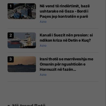
Në vend të rindërtimit, bazë
ushtarake në Gaza - Bordi i
Paqes jep kontratën e parë
Azia
Kanali i Suezit nën presion: si
ndikon kriza në Detin e Kuq?
Azia
Irani thotë se marrëveshja me
Omanin për ngushticën e
Hormuzit në fazën
përfundimtare
Azia
Në trend Botë