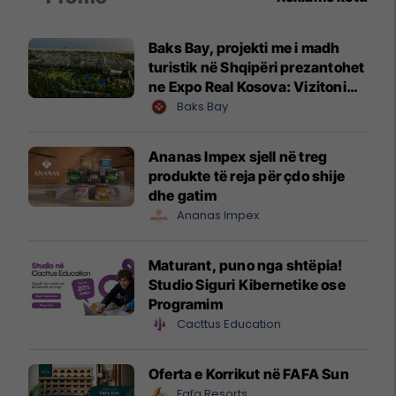
Baks Bay, projekti me i madh
turistik në Shqipëri prezantohet
ne Expo Real Kosova: Vizitoni
shtandin dhe zbuloni
Baks Bay
mundësitë e investimit
Ananas Impex sjell në treg
produkte të reja për çdo shije
dhe gatim
Ananas Impex
Maturant, puno nga shtëpia!
Studio Siguri Kibernetike ose
Programim
Cacttus Education
Oferta e Korrikut në FAFA Sun
Fafa Resorts