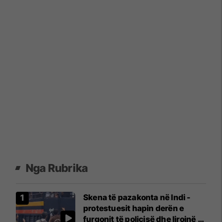
Nga Rubrika
Skena të pazakonta në Indi -
protestuesit hapin derën e
furgonit të policisë dhe lirojnë të