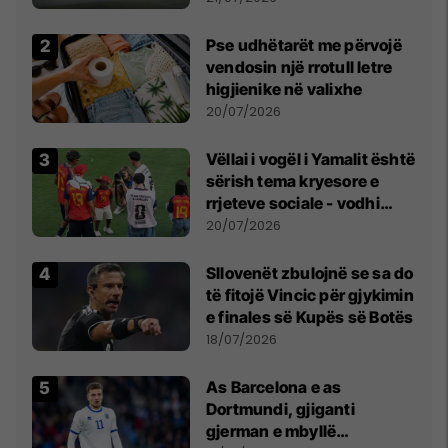
erëra të forta
Pse udhëtarët me përvojë
vendosin një rrotull letre
higjienike në valixhe
20/07/2026
Vëllai i vogël i Yamalit është
sërish tema kryesore e
rrjeteve sociale - vodhi
vëmendjen pas finales së
20/07/2026
Kupës së Botës
Sllovenët zbulojnë se sa do
të fitojë Vincic për gjykimin
e finales së Kupës së Botës
18/07/2026
As Barcelona e as
Dortmundi, gjiganti
gjerman e mbyllë