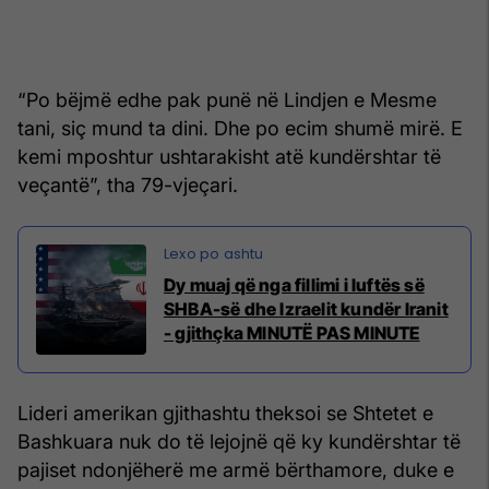
“Po bëjmë edhe pak punë në Lindjen e Mesme
tani, siç mund ta dini. Dhe po ecim shumë mirë. E
kemi mposhtur ushtarakisht atë kundërshtar të
veçantë”, tha 79-vjeçari.
Dy muaj që nga fillimi i luftës së
SHBA-së dhe Izraelit kundër Iranit
- gjithçka MINUTË PAS MINUTE
Lideri amerikan gjithashtu theksoi se Shtetet e
Bashkuara nuk do të lejojnë që ky kundërshtar të
pajiset ndonjëherë me armë bërthamore, duke e