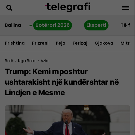
Ballina
Botërori 2026
Eksperti
Të fu
Prishtina
Prizreni
Peja
Ferizaj
Gjakova
Mitrov
Botë
>
Nga Bota
>
Azia
Trump: Kemi mposhtur
ushtarakisht një kundërshtar në
Lindjen e Mesme