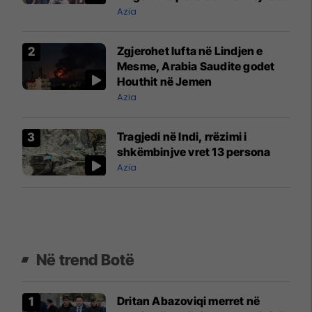
arrestuarit
Azia
Zgjerohet lufta në Lindjen e
Mesme, Arabia Saudite godet
Houthit në Jemen
Azia
Tragjedi në Indi, rrëzimi i
shkëmbinjve vret 13 persona
Azia
Në trend Botë
Dritan Abazoviqi merret në