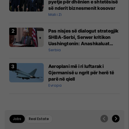
pyetje për dhënien e shtetësisë
së nderit biznesmenit kosovar
Mali i Zi
Pas nisjes së dialogut strategjik
SHBA-Serbi, Serwer kritikon
Uashingtonin: Anashkaluat
Banjskën, sulmin ndaj KFOR-it
Serbia
dhe rrëmbimin e Policëve të
Kosovës
Aeroplani më i ri luftarak i
Gjermanisë u ngrit për herë të
parë në qiell
Evropa
Jobs
Real Estate