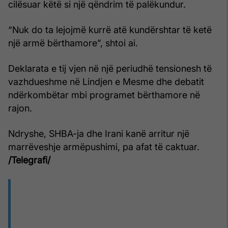
cilësuar këtë si një qëndrim të palëkundur.
“Nuk do ta lejojmë kurrë atë kundërshtar të ketë
një armë bërthamore”, shtoi ai.
Deklarata e tij vjen në një periudhë tensionesh të
vazhdueshme në Lindjen e Mesme dhe debatit
ndërkombëtar mbi programet bërthamore në
rajon.
Ndryshe, SHBA-ja dhe Irani kanë arritur një
marrëveshje armëpushimi, pa afat të caktuar.
/Telegrafi/