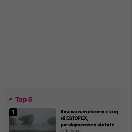
Top 5
Kosova nën alarmin e kuq
të ESTOFEX,
paralajmërohen stuhi të
fuqishme me breshër dhe
21/07/2026