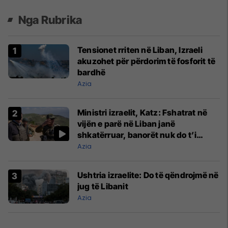
Nga Rubrika
Tensionet rriten në Liban, Izraeli
akuzohet për përdorim të fosforit të
bardhë
Azia
Ministri izraelit, Katz: Fshatrat në
vijën e parë në Liban janë
shkatërruar, banorët nuk do t’i
shohin më shtëpitë e tyre
Azia
Ushtria izraelite: Do të qëndrojmë në
jug të Libanit
Azia