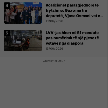
Koalicionet parazgjedhore të
frytshme: Guxo me tre
deputetë, Vjosa Osmani vet e
treta në Kuvend
13/06/2026
LVV-ja shkon në 51 mandate
pas numërimit të një pjese të
votave nga diaspora
13/06/2026