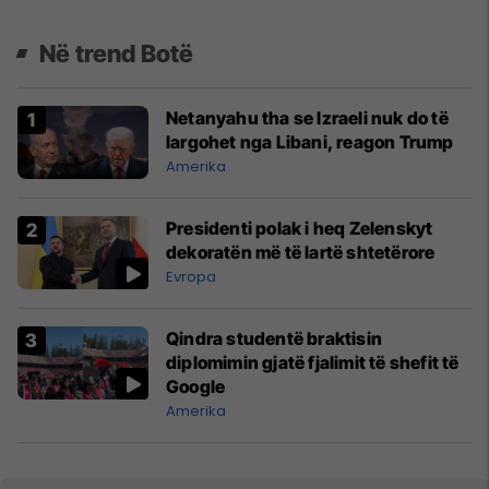
Në trend Botë
Netanyahu tha se Izraeli nuk do të
largohet nga Libani, reagon Trump
Amerika
Presidenti polak i heq Zelenskyt
dekoratën më të lartë shtetërore
Evropa
Qindra studentë braktisin
diplomimin gjatë fjalimit të shefit të
Google
Amerika