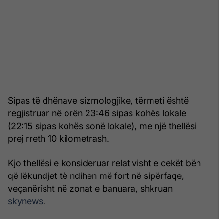
Sipas të dhënave sizmologjike, tërmeti është
regjistruar në orën 23:46 sipas kohës lokale
(22:15 sipas kohës sonë lokale), me një thellësi
prej rreth 10 kilometrash.
Kjo thellësi e konsideruar relativisht e cekët bën
që lëkundjet të ndihen më fort në sipërfaqe,
veçanërisht në zonat e banuara, shkruan
skynews
.