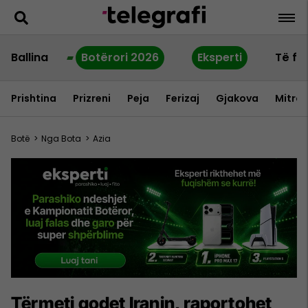
Ballina
Botërori 2026
Eksperti
Të fu
Prishtina
Prizreni
Peja
Ferizaj
Gjakova
Mitrov
Botë
>
Nga Bota
>
Azia
Tërmeti godet Iranin, raportohet