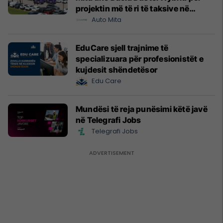
projektin më të ri të taksive në
Prishtinë
Auto Mita
EduCare sjell trajnime të
specializuara për profesionistët e
kujdesit shëndetësor
Edu Care
Mundësi të reja punësimi këtë javë
në Telegrafi Jobs
Telegrafi Jobs