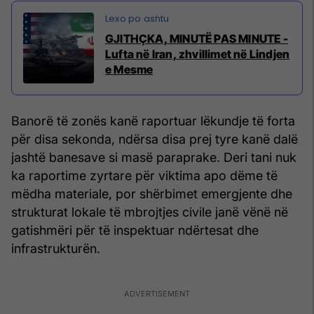
GJITHÇKA, MINUTË PAS MINUTE -
Lufta në Iran, zhvillimet në Lindjen
e Mesme
Banorë të zonës kanë raportuar lëkundje të forta
për disa sekonda, ndërsa disa prej tyre kanë dalë
jashtë banesave si masë paraprake. Deri tani nuk
ka raportime zyrtare për viktima apo dëme të
mëdha materiale, por shërbimet emergjente dhe
strukturat lokale të mbrojtjes civile janë vënë në
gatishmëri për të inspektuar ndërtesat dhe
infrastrukturën.