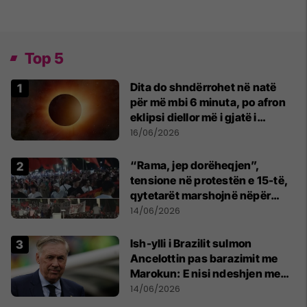
Top 5
Dita do shndërrohet në natë
për më mbi 6 minuta, po afron
eklipsi diellor më i gjatë i
shekullit të 21-të
16/06/2026
“Rama, jep dorëheqjen”,
tensione në protestën e 15-të,
qytetarët marshojnë nëpër
kryeqytet
14/06/2026
Ish-ylli i Brazilit sulmon
Ancelottin pas barazimit me
Marokun: E nisi ndeshjen me
formacionin e gabuar
14/06/2026