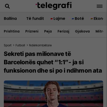
Ballina
Të fundit
Lajme
Botë
Ekono
Prishtina
Prizreni
Peja
Ferizaj
Gjakova
Mitrov
Sport
>
Futboll
>
Ndërkombëtare
Sekreti pas milionave të
Barcelonës quhet “1:1”- ja si
funksionon dhe si po i ndihmon ata