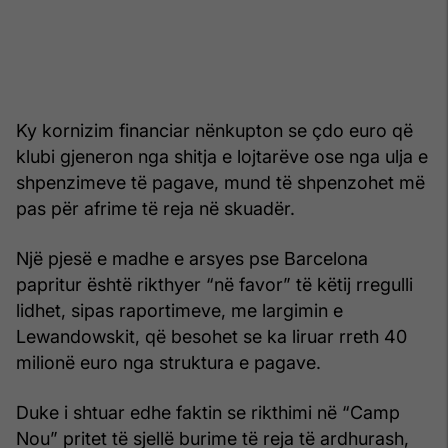
Ky kornizim financiar nënkupton se çdo euro që
klubi gjeneron nga shitja e lojtarëve ose nga ulja e
shpenzimeve të pagave, mund të shpenzohet më
pas për afrime të reja në skuadër.
Një pjesë e madhe e arsyes pse Barcelona
papritur është rikthyer “në favor” të këtij rregulli
lidhet, sipas raportimeve, me largimin e
Lewandowskit, që besohet se ka liruar rreth 40
milionë euro nga struktura e pagave.
Duke i shtuar edhe faktin se rikthimi në “Camp
Nou” pritet të sjellë burime të reja të ardhurash,