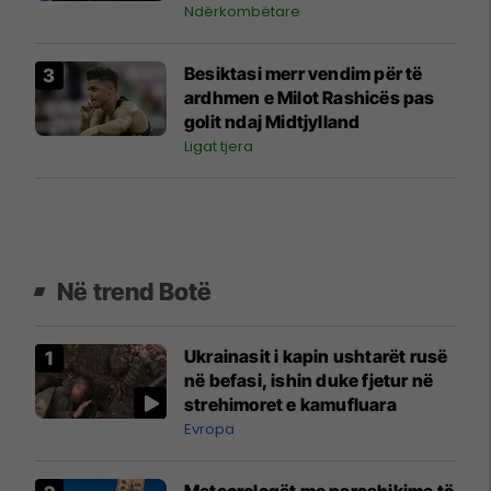
Ndërkombëtare
Besiktasi merr vendim për të
ardhmen e Milot Rashicës pas
golit ndaj Midtjylland
Ligat tjera
Në trend Botë
Ukrainasit i kapin ushtarët rusë
në befasi, ishin duke fjetur në
strehimoret e kamufluara
Evropa