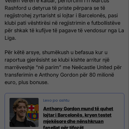
Vetëm verën e kaluar, përforcimi i ri Marcus
Rashford u detyrua të priste përpara se të
regjistrohej zyrtarisht si lojtar i Barcelonës, pasi
klubi pati vështirësi në regjistrimin e futbollistëve
për shkak të kufijve të pagave të vendosur nga La
Liga.
Për këtë arsye, shumëkush u befasua kur u
raportua gjerësisht se klubi kishte arritur një
marrëveshje “në parim” me Neëcastle United për
transferimin e Anthony Gordon për 80 milionë
euro, plus bonuse.
Anthony Gordon mund të quhet
lojtar i Barcelonës, kryen testet
mjekësore dhe nënshkruan
fanellat për tifozët