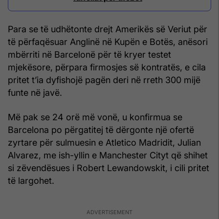
Para se të udhëtonte drejt Amerikës së Veriut për
të përfaqësuar Anglinë në Kupën e Botës, anësori
mbërriti në Barcelonë për të kryer testet
mjekësore, përpara firmosjes së kontratës, e cila
pritet t’ia dyfishojë pagën deri në rreth 300 mijë
funte në javë.
Më pak se 24 orë më vonë, u konfirmua se
Barcelona po përgatitej të dërgonte një ofertë
zyrtare për sulmuesin e Atletico Madridit, Julian
Alvarez, me ish-yllin e Manchester Cityt që shihet
si zëvendësues i Robert Lewandowskit, i cili pritet
të largohet.