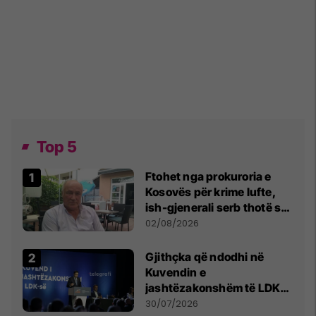
Top 5
Ftohet nga prokuroria e
Kosovës për krime lufte,
ish-gjenerali serb thotë se
dikush e tradhtoi në
02/08/2026
Beograd
Gjithçka që ndodhi në
Kuvendin e
jashtëzakonshëm të LDK-
së
30/07/2026