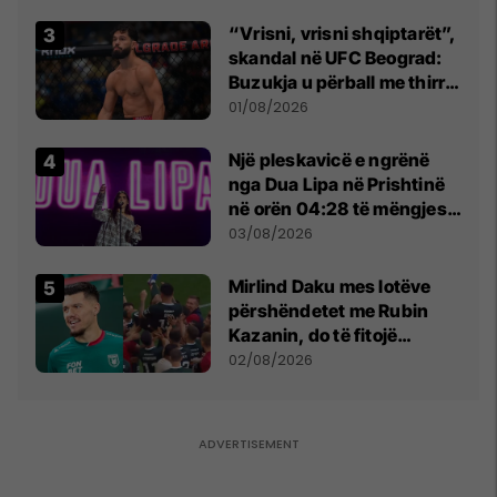
“Vrisni, vrisni shqiptarët”,
skandal në UFC Beograd:
Buzukja u përball me thirrje
anti-shqiptare nga
01/08/2026
tribunat
Një pleskavicë e ngrënë
nga Dua Lipa në Prishtinë
në orën 04:28 të mëngjesit
- dhe bota digjitale serbe
03/08/2026
shpall gjendjen e luftës
Mirlind Daku mes lotëve
përshëndetet me Rubin
Kazanin, do të fitojë
miliona te Spartak Moska
02/08/2026