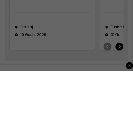
Ferizaj
Fushë Koso
19 Gusht 2026
31 Gusht 20
×