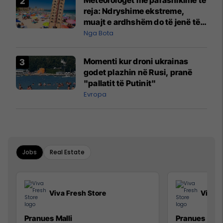
Meteorologët me parashikime të
reja: Ndryshime ekstreme,
muajt e ardhshëm do të jenë të
pazakontë
Nga Bota
Momenti kur droni ukrainas
godet plazhin në Rusi, pranë
"pallatit të Putinit"
Evropa
Jobs
Real Estate
Viva Fresh Store
Viva F
Pranues Malli
Pranues mall