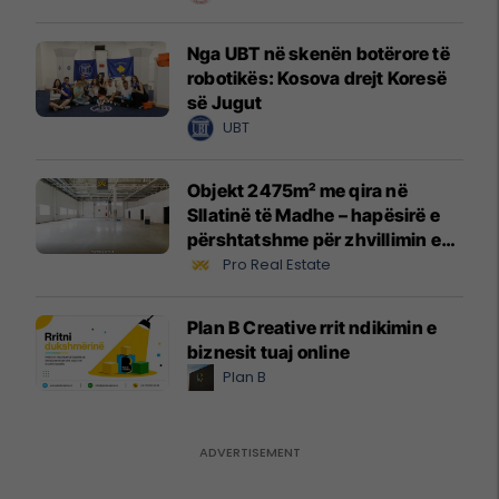
Nga UBT në skenën botërore të
robotikës: Kosova drejt Koresë
së Jugut
UBT
Objekt 2475m² me qira në
Sllatinë të Madhe – hapësirë e
përshtatshme për zhvillimin e
biznesit #16068
Pro Real Estate
Plan B Creative rrit ndikimin e
biznesit tuaj online
Plan B