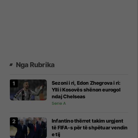
Nga Rubrika
Sezoni i ri, Edon Zhegrova i ri:
Ylli i Kosovës shënon eurogol
ndaj Chelseas
Serie A
Infantino thërret takim urgjent
të FIFA-s për të shpëtuar vendin
e tij