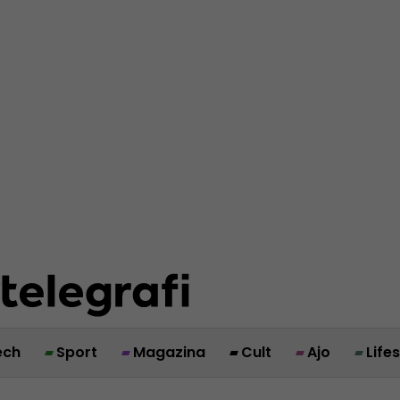
ech
Sport
Magazina
Cult
Ajo
Life