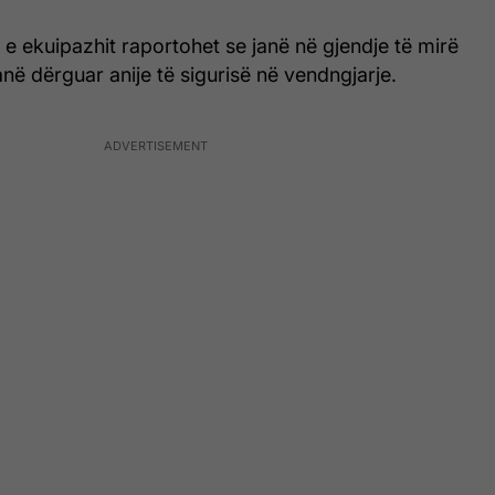
t e ekuipazhit raportohet se janë në gjendje të mirë
anë dërguar anije të sigurisë në vendngjarje.