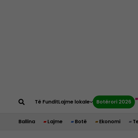
Të Fundit
Lajme lokale
Botërori 2026
Ballina
Lajme
Botë
Ekonomi
T