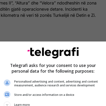
ames II”, “Altura” dhe “Velora” ndodheshin në zona
oditën gjatë operacioneve detare. Incidenti ka
kilometra në veri të zonës Turkelijë në Detin e Zi.
Telegrafi asks for your consent to use your
personal data for the following purposes:
Personalised advertising and content, advertising and content
measurement, audience research and services development
Store and/or access information on a device
Learn more