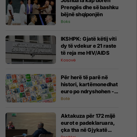
Joshua ia kap dorën
Prengës dhe së bashku
bëjnë shqiponjën
Boks
IKSHPK: Gjatë këtij viti
dy të vdekur e 21 raste
të reja me HIV/AIDS
Kosovë
Për herë të parë në
histori, kartëmonedhat
euro po ndryshohen -
këto janë propozimet
Botë
Aktakuza për 172 mijë
eurot e padeklaruara,
çka tha në Gjykatë