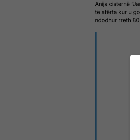
Anija cisternë “J
të afërta kur u g
ndodhur rreth 80 