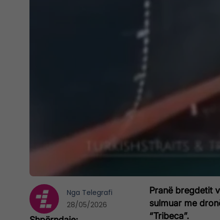
Pranë bregdetit ve
Nga
Telegrafi
sulmuar me dronë,
28/05/2026
“Tribeca”.