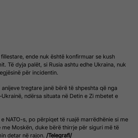
fillestare, ende nuk është konfirmuar se kush
t. Të dyja palët, si Rusia ashtu edhe Ukraina, nuk
gjësinë për incidentin.
aj anijeve tregtare janë bërë të shpeshta që nga
usi–Ukrainë, ndërsa situata në Detin e Zi mbetet e
e e NATO-s, po përpiqet të ruajë marrëdhënie si me
 me Moskën, duke bërë thirrje për siguri më të
in detar në rajon.
/Telegrafi/