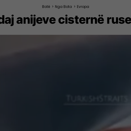
Botë
>
Nga Bota
>
Evropa
j anijeve cisternë ruse