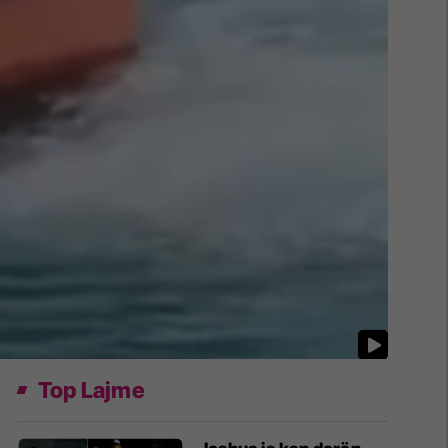
Top Lajme