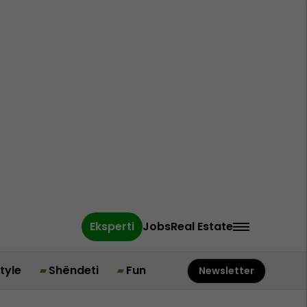
Eksperti
Jobs
Real Estate
style
Shëndeti
Fun
Newsletter