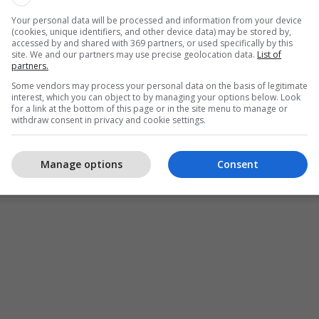
Your personal data will be processed and information from your device
(cookies, unique identifiers, and other device data) may be stored by,
accessed by and shared with 369 partners, or used specifically by this
site. We and our partners may use precise geolocation data.
List of
partners.
Some vendors may process your personal data on the basis of legitimate
interest, which you can object to by managing your options below. Look
for a link at the bottom of this page or in the site menu to manage or
withdraw consent in privacy and cookie settings.
Manage options
Consent