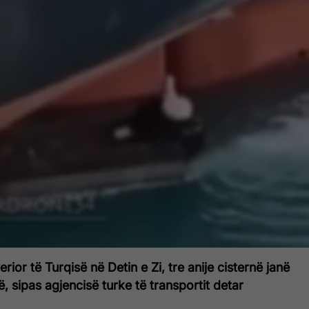
rior të Turqisë në Detin e Zi, tre anije cisternë janë
 sipas agjencisë turke të transportit detar