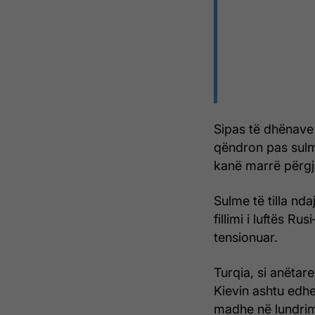
Sipas të dhënave 
qëndron pas sulmi
kanë marrë përgje
Sulme të tilla nd
fillimi i luftës R
tensionuar.
Turqia, si anëtar
Kievin ashtu edhe
madhe në lundrim