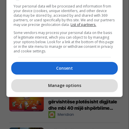
Your personal data will be processed and information from
your device (cookies, unique identifiers, and other device
data) may be stored by, accessed by and shared with 369
partners, or used specifically by this site. We and our partners
may use precise geolocation data.
List of partners.
Some vendors may process your personal data on the basis
of legitimate interest, which you can object to by managing
your options below. Look for a link at the bottom of this page
or in the site menu to manage or withdraw consent in privacy
and cookie settings.
Consent
Promo
Reklamo këtu
Manage options
Këtë herë me kartelë
gërvishtëse plotësisht digjitale
dhe mbi 40 mijë shpërblime
instant!
Meridian