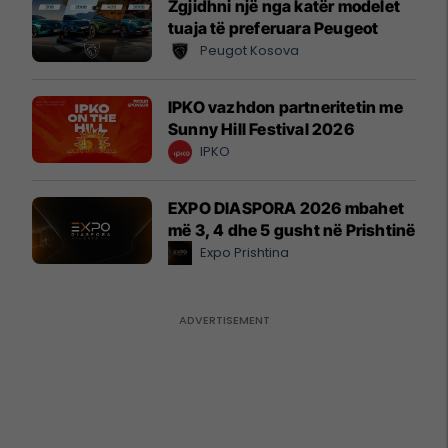
Zgjidhni një nga katër modelet
tuaja të preferuara Peugeot
Peugot Kosova
IPKO vazhdon partneritetin me
Sunny Hill Festival 2026
IPKO
EXPO DIASPORA 2026 mbahet
më 3, 4 dhe 5 gusht në Prishtinë
Expo Prishtina