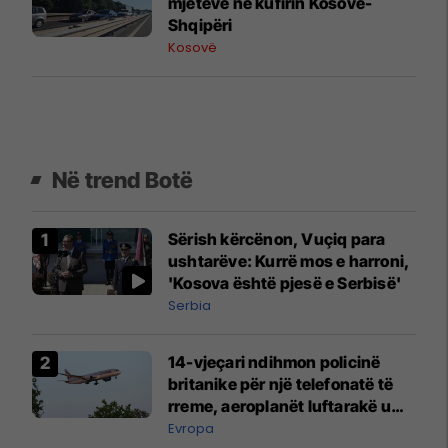
mjeteve në kufirin Kosovë-
Shqipëri
Kosovë
Në trend Botë
Sërish kërcënon, Vuçiq para
ushtarëve: Kurrë mos e harroni,
'Kosova është pjesë e Serbisë'
Serbia
14-vjeçari ndihmon policinë
britanike për një telefonatë të
rreme, aeroplanët luftarakë u
ngritën në ajër për të
Evropa