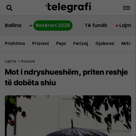
Ballina
Botërori 2026
Të fundit
Lajme
Prishtina
Prizreni
Peja
Ferizaj
Gjakova
Mitrov
Lajme
>
Kosovë
Mot i ndryshueshëm, priten reshje
të dobëta shiu