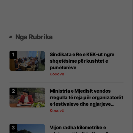
Nga Rubrika
Sindikata e Re e KEK-ut ngre
shqetësime për kushtet e
punëtorëve
Kosovë
Ministria e Mjedisit vendos
rregulla të reja për organizatorët
e festivaleve dhe ngjarjeve
publike
Kosovë
​Vijon radha kilometrike e