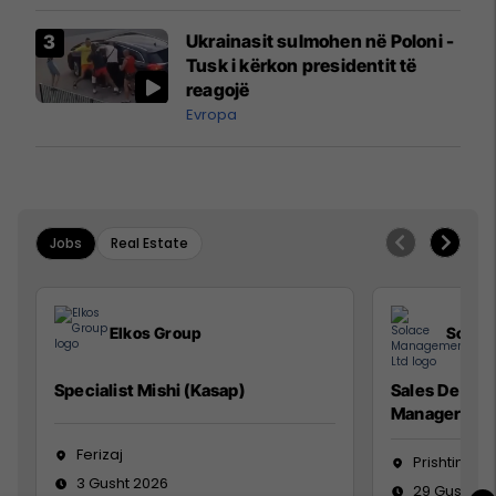
interceptuar fluturaken e Qatar
Airways që po shkonte drejt
Ukrainasit sulmohen në Poloni -
Mançesterit
Tusk i kërkon presidentit të
reagojë
Evropa
Jobs
Real Estate
Elkos Group
Solac
Specialist Mishi (Kasap)
Sales Devel
Manager
Ferizaj
Prishtinë
3 Gusht 2026
29 Gusht 2