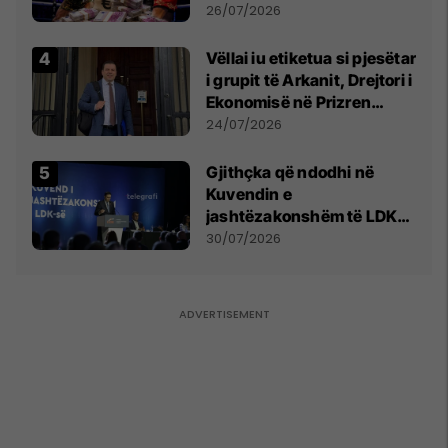
e Prenga
26/07/2026
Vëllai iu etiketua si pjesëtar
i grupit të Arkanit, Drejtori i
Ekonomisë në Prizren
mohon pretendimet
24/07/2026
Gjithçka që ndodhi në
Kuvendin e
jashtëzakonshëm të LDK-
së
30/07/2026