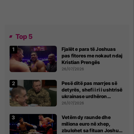
Top 5
Fjalët e para të Joshuas
pas fitores me nokaut ndaj
Kristian Prengës
26/07/2026
Pesë ditë pas marrjes së
detyrës, shefi i ri i ushtrisë
ukrainase urdhëron
kontroll të madh
26/07/2026
Vetëm dy raunde dhe
miliona euro në xhep,
zbulohet sa fituan Joshua