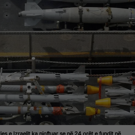
jes e Izraelit ka njoftuar se në 24 orët e fundit në