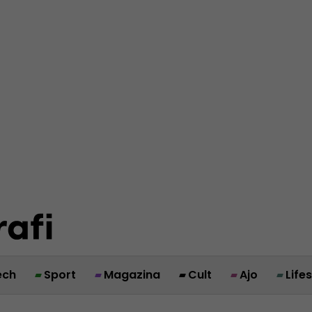
ech
Sport
Magazina
Cult
Ajo
Life