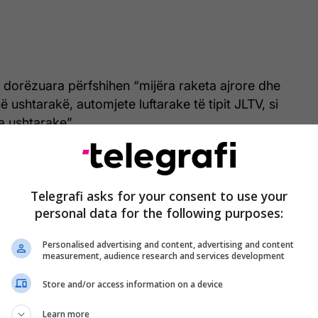
 dorëzuara përfshihen “mijëra raketa ajrore dhe
 ushtarakë, automjete luftarake të tipit JLTV, si
ra ushtarake”.
Mbi dy muaj që nga fillimi i luftës së SHBA-
Telegrafi asks for your consent to use your
së dhe Izraelit me Iranin - MINUTË PAS
personal data for the following purposes:
MINUTE
Personalised advertising and content, advertising and content
measurement, audience research and services development
Store and/or access information on a device
pajisjet janë shpërndarë me kamionë drejt bazave
jithë vendin, raporton
timesofisrael
.
Learn more