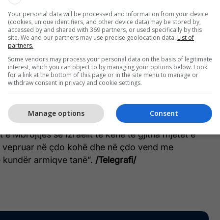
Your personal data will be processed and information from your device
thshëm i Ministrisë së Mbrojtjes, Amir Baram, deklaroi
(cookies, unique identifiers, and other device data) may be stored by,
accessed by and shared with 369 partners, or used specifically by this
urnizimit “do të vazhdojë dhe do të intensifikohet më
site. We and our partners may use precise geolocation data.
List of
partners.
im”.
Some vendors may process your personal data on the basis of legitimate
interest, which you can object to by managing your options below. Look
ë të ditur se që nga fillimi i luftës me Iranin më 28
for a link at the bottom of this page or in the site menu to manage or
withdraw consent in privacy and cookie settings.
janë sjellë mbi 115600 tonë pajisje ushtarake
lanëve dhe 10 anijeve.
Manage options
Consent
s, Israel Katz tha se qëllimi i ministrisë është “të
 e Mbrojtjes së Izraelit të kenë të gjitha mjetet e
ë vepruar në çdo kohë dhe në çdo vend me
ë kundër armiqve tanë”.
/Telegrafi/