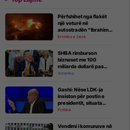
Përfshihet nga flakët
një veturë në
autostradën “Ibrahim
Rugova”
Kronika e Zezë
SHBA rimburson
bizneset me 100
miliarda dollarë pas
anulimit të tarifave të
Amerika
Trumpit
Gashi: Nëse LDK-ja
insiston për postin e
presidentit, situata
komplikohet - pres që
Politikë
të ketë lëshim
Vendimi i komunave në