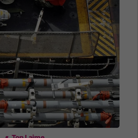
Top Lajme