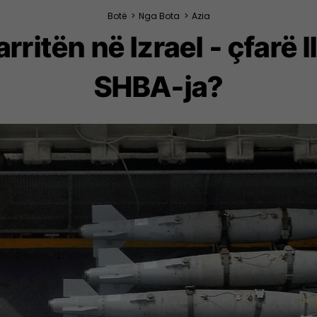
Botë
>
Nga Bota
>
Azia
ritën në Izrael - çfarë l
SHBA-ja?