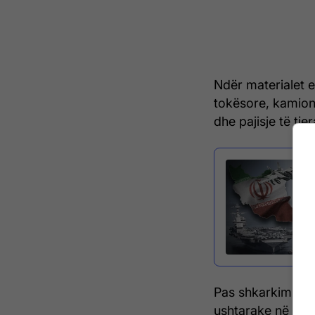
Ndër materialet e
tokësore, kamionë
dhe pajisje të tje
Pas shkarkimit, 
ushtarake në të g