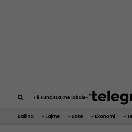
Të Fundit
Lajme lokale
Ballina
Lajme
Botë
Ekonomi
T