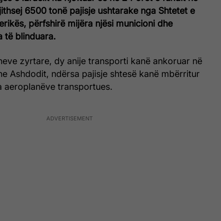
gjithsej 6500 tonë pajisje ushtarake nga Shtetet e
ikës, përfshirë mijëra njësi municioni dhe
a të blinduara.
eve zyrtare, dy anije transporti kanë ankoruar në
he Ashdodit, ndërsa pajisje shtesë kanë mbërritur
 aeroplanëve transportues.