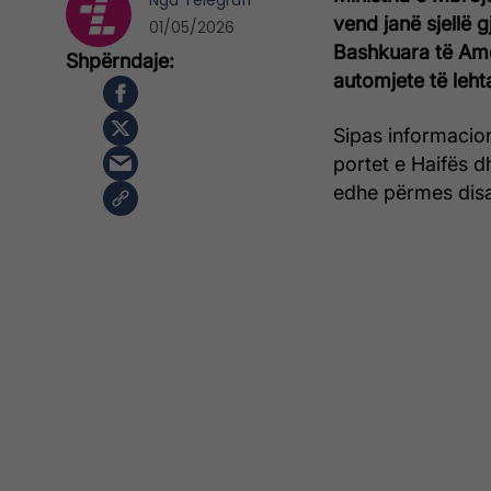
Nga
Telegrafi
vend janë sjellë 
01/05/2026
Bashkuara të Amer
automjete të leht
Sipas informacion
portet e Haifës d
edhe përmes disa