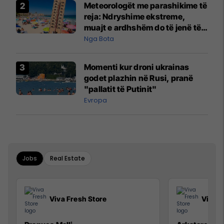
Meteorologët me parashikime të
reja: Ndryshime ekstreme,
muajt e ardhshëm do të jenë të
pazakontë
Nga Bota
Momenti kur droni ukrainas
godet plazhin në Rusi, pranë
"pallatit të Putinit"
Evropa
Jobs
Real Estate
Viva Fresh Store
Viva F