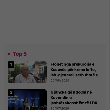
Top 5
Ftohet nga prokuroria e
Kosovës për krime lufte,
ish-gjenerali serb thotë se
dikush e tradhtoi në
02/08/2026
Beograd
Gjithçka që ndodhi në
Kuvendin e
jashtëzakonshëm të LDK-
së
30/07/2026