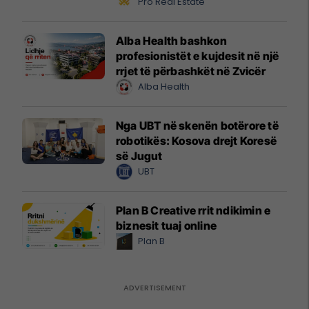
Pro Real Estate
Alba Health bashkon
profesionistët e kujdesit në një
rrjet të përbashkët në Zvicër
Alba Health
Nga UBT në skenën botërore të
robotikës: Kosova drejt Koresë
së Jugut
UBT
Plan B Creative rrit ndikimin e
biznesit tuaj online
Plan B