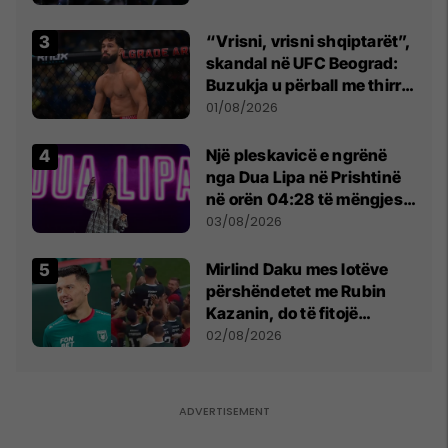
“Vrisni, vrisni shqiptarët”,
skandal në UFC Beograd:
Buzukja u përball me thirrje
anti-shqiptare nga
01/08/2026
tribunat
Një pleskavicë e ngrënë
nga Dua Lipa në Prishtinë
në orën 04:28 të mëngjesit
- dhe bota digjitale serbe
03/08/2026
shpall gjendjen e luftës
Mirlind Daku mes lotëve
përshëndetet me Rubin
Kazanin, do të fitojë
miliona te Spartak Moska
02/08/2026