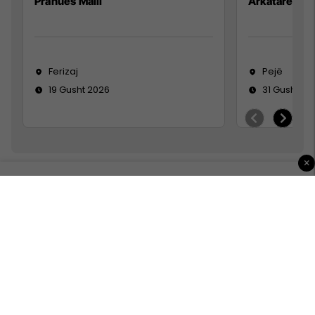
Pranues Malli
Arkatare
Ferizaj
Pejë
19 Gusht 2026
31 Gusht 20
×