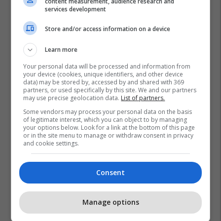
content measurement, audience research and
services development
Store and/or access information on a device
Learn more
Driton Kuka
Xhudo
Your personal data will be processed and information from
your device (cookies, unique identifiers, and other device
data) may be stored by, accessed by and shared with 369
partners, or used specifically by this site. We and our partners
may use precise geolocation data.
List of partners.
Some vendors may process your personal data on the basis
of legitimate interest, which you can object to by managing
your options below. Look for a link at the bottom of this page
or in the site menu to manage or withdraw consent in privacy
and cookie settings.
Consent
Manage options