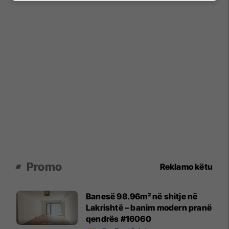
Promo
Reklamo këtu
Banesë 98.96m² në shitje në
Lakrishtë – banim modern pranë
qendrës #16060