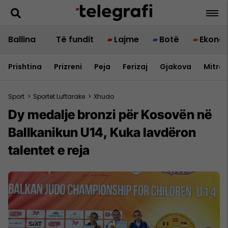
Ballina
Të fundit
Lajme
Botë
Ekono
Prishtina
Prizreni
Peja
Ferizaj
Gjakova
Mitrov
Sport
>
Sportet Luftarake
>
Xhudo
Dy medalje bronzi për Kosovën në
Ballkanikun U14, Kuka lavdëron
talentet e reja