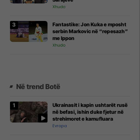
Xhudo
Fantastike: Jon Kuka e mposht
serbin Markovic në “repesazh”
me Ippon
Xhudo
Në trend Botë
Ukrainasit i kapin ushtarët rusë
në befasi, ishin duke fjetur në
strehimoret e kamufluara
Evropa