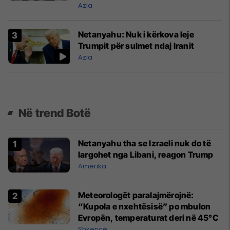
Azia
Netanyahu: Nuk i kërkova leje
Trumpit për sulmet ndaj Iranit
Azia
Në trend Botë
Netanyahu tha se Izraeli nuk do të
largohet nga Libani, reagon Trump
Amerika
Meteorologët paralajmërojnë:
“Kupola e nxehtësisë” po mbulon
Evropën, temperaturat deri në 45°C
Shkencë