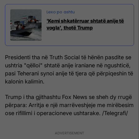
'Kemi shkatërruar shtatë anije të
vogla', thotë Trump
Presidenti tha në Truth Social të hënën pasdite se
ushtria "qëlloi" shtatë anije iraniane në ngushticë,
pasi Teherani synoi anije të tjera që përpiqeshin të
kalonin kalimin.
Trump i tha gjithashtu Fox News se sheh dy rrugë
përpara: Arritja e një marrëveshjeje me mirëbesim
ose rifillimi i operacioneve ushtarake. /Telegrafi/