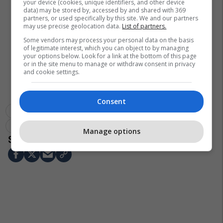
your device (cookies, unique identifiers, and other device
data) may be stored by, accessed by and shared with 369
partners, or used specifically by this site. We and our partners
may use precise geolocation data.
List of partners.
Some vendors may process your personal data on the basis
of legitimate interest, which you can object to by managing
your options below. Look for a link at the bottom of this page
or in the site menu to manage or withdraw consent in privacy
and cookie settings.
Consent
Irani
Ngushtica E Hormuzit
Donald Trump
Shba
Lufta Në Iran
"operacioni Liria"
Manage options