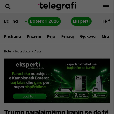
Ballina
Botërori 2026
Eksperti
Të fu
Prishtina
Prizreni
Peja
Ferizaj
Gjakova
Mitrov
Botë
>
Nga Bota
>
Azia
Trump paralajmëron Iranin se do të