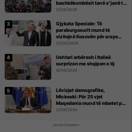
bashkëkombësit tanë s’janë të
shtypur
21/06/2026
​Gjykata Speciale: Të
paraburgosurit mund të
vizitojnë Kosovën për arsye
humanitare
22/06/2026
Ushtari arbëresh i Italisë
surprizon me shqipen e tij
18/06/2026
Lëvizjet demografike,
Mickoski: Për 25 vjet
Maqedonia mund të mbetet pa
150 mijë deri në 250 mijë
21/06/2026
banorë