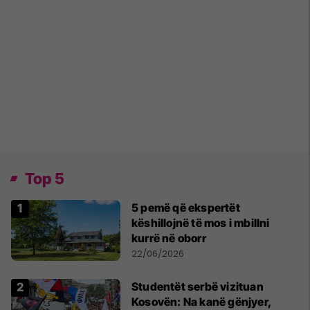
Top 5
5 pemë që ekspertët
këshillojnë të mos i mbillni
kurrë në oborr
22/06/2026
Studentët serbë vizituan
Kosovën: Na kanë gënjyer,