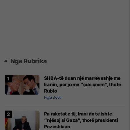
Nga Rubrika
SHBA-të duan një marrëveshje me
Iranin, por jo me “çdo çmim”, thotë
Rubio
Nga Bota
Pa raketat e tij, Irani do të ishte
“njësoj si Gaza”, thotë presidenti
Pezeshkian