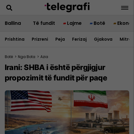
Ballina
Të fundit
Lajme
Botë
Ekono
Prishtina
Prizreni
Peja
Ferizaj
Gjakova
Mitrov
Botë
>
Nga Bota
>
Azia
Irani: SHBA i është përgjigjur
propozimit të fundit për paqe