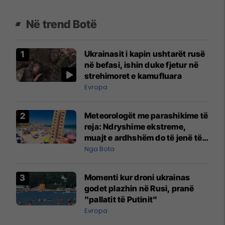
Në trend Botë
Ukrainasit i kapin ushtarët rusë
në befasi, ishin duke fjetur në
strehimoret e kamufluara
Evropa
Meteorologët me parashikime të
reja: Ndryshime ekstreme,
muajt e ardhshëm do të jenë të
pazakontë
Nga Bota
Momenti kur droni ukrainas
godet plazhin në Rusi, pranë
"pallatit të Putinit"
Evropa