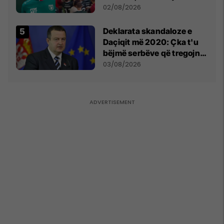
miliona te Spartak Moska
02/08/2026
​Deklarata skandaloze e
Daçiqit më 2020: Çka t'u
bëjmë serbëve që tregojnë
ku janë varrosur shqiptarët
03/08/2026
në Serbi