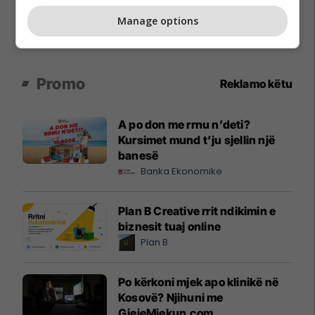
Manage options
Promo
Reklamo këtu
A po don me rrnu n’deti?
Kursimet mund t’ju sjellin një
banesë
Banka Ekonomike
Plan B Creative rrit ndikimin e
biznesit tuaj online
Plan B
Po kërkoni mjek apo klinikë në
Kosovë? Njihuni me
GjejeMjekun.com