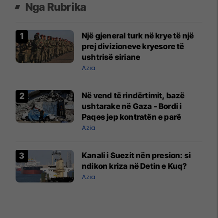
Nga Rubrika
Një gjeneral turk në krye të një
prej divizioneve kryesore të
ushtrisë siriane
Azia
Në vend të rindërtimit, bazë
ushtarake në Gaza - Bordi i
Paqes jep kontratën e parë
Azia
Kanali i Suezit nën presion: si
ndikon kriza në Detin e Kuq?
Azia