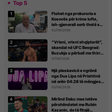
Top 5
Ftohet nga prokuroria e
Kosovës për krime lufte,
ish-gjenerali serb thotë se
dikush e tradhtoi në
02/08/2026
Beograd
“Vrisni, vrisni shqiptarët”,
skandal në UFC Beograd:
Buzukja u përball me thirrje
anti-shqiptare nga
01/08/2026
tribunat
Një pleskavicë e ngrënë
nga Dua Lipa në Prishtinë
në orën 04:28 të mëngjesit
- dhe bota digjitale serbe
03/08/2026
shpall gjendjen e luftës
Mirlind Daku mes lotëve
përshëndetet me Rubin
Kazanin, do të fitojë