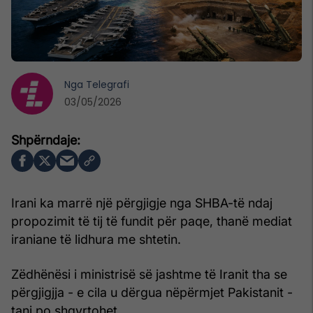
Nga
Telegrafi
03/05/2026
Irani ka marrë një përgjigje nga SHBA-të ndaj
propozimit të tij të fundit për paqe, thanë mediat
iraniane të lidhura me shtetin.
Zëdhënësi i ministrisë së jashtme të Iranit tha se
përgjigjja - e cila u dërgua nëpërmjet Pakistanit -
tani po shqyrtohet.