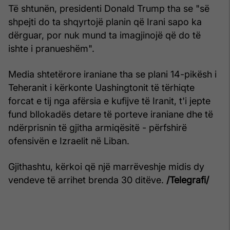
Të shtunën, presidenti Donald Trump tha se "së
shpejti do ta shqyrtojë planin që Irani sapo ka
dërguar, por nuk mund ta imagjinojë që do të
ishte i pranueshëm".
Media shtetërore iraniane tha se plani 14-pikësh i
Teheranit i kërkonte Uashingtonit të tërhiqte
forcat e tij nga afërsia e kufijve të Iranit, t'i jepte
fund bllokadës detare të porteve iraniane dhe të
ndërprisnin të gjitha armiqësitë - përfshirë
ofensivën e Izraelit në Liban.
Gjithashtu, kërkoi që një marrëveshje midis dy
vendeve të arrihet brenda 30 ditëve.
/Telegrafi/