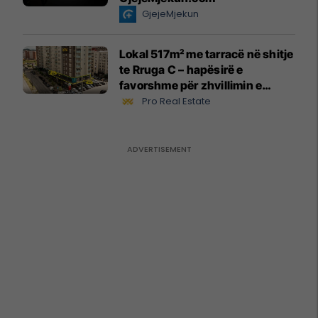
GjejeMjekun
Lokal 517m² me tarracë në shitje
te Rruga C – hapësirë e
favorshme për zhvillimin e
biznesit #15796
Pro Real Estate