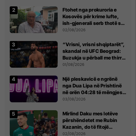
lumtur ta bëj këtë
Ftohet nga prokuroria e
Kosovës për krime lufte,
ish-gjenerali serb thotë se
dikush e tradhtoi në
02/08/2026
Beograd
“Vrisni, vrisni shqiptarët”,
skandal në UFC Beograd:
Buzukja u përball me thirrje
anti-shqiptare nga
01/08/2026
tribunat
Një pleskavicë e ngrënë
nga Dua Lipa në Prishtinë
në orën 04:28 të mëngjesit
- dhe bota digjitale serbe
03/08/2026
shpall gjendjen e luftës
Mirlind Daku mes lotëve
përshëndetet me Rubin
Kazanin, do të fitojë
miliona te Spartak Moska
02/08/2026