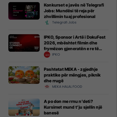
Konkurset e javës në Telegrafi
Jobs: Mundësi të reja për
zhvillimin tuaj profesional
Telegrafi Jobs
IPKO, Sponsor i Artë i DokuFest
2026, mbështet filmin dhe
frymëzon gjeneratën e re të
krijuesve
IPKO
Pashtetat MEKA - zgjedhje
praktike për mëngjes, piknik
dhe rrugë
MEKA HALAL FOOD
A po don me rrnu n’deti?
Kursimet mund t’ju sjellin një
banesë