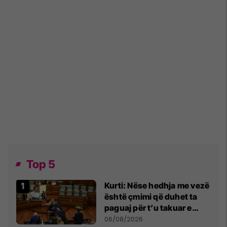
Top 5
Kurti: Nëse hedhja me vezë
është çmimi që duhet ta
paguaj për t’u takuar e
bashkëbiseduar jam i
06/08/2026