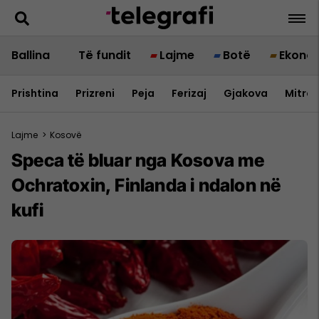
Ballina
Të fundit
Lajme
Botë
Ekono
Prishtina
Prizreni
Peja
Ferizaj
Gjakova
Mitrov
Lajme
>
Kosovë
Speca të bluar nga Kosova me
Ochratoxin, Finlanda i ndalon në
kufi