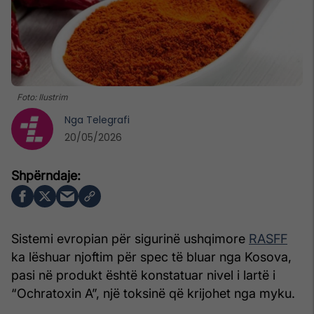
Foto: Ilustrim
Nga
Telegrafi
20/05/2026
Sistemi evropian për sigurinë ushqimore
RASFF
ka lëshuar njoftim për spec të bluar nga Kosova,
pasi në produkt është konstatuar nivel i lartë i
“Ochratoxin A”, një toksinë që krijohet nga myku.