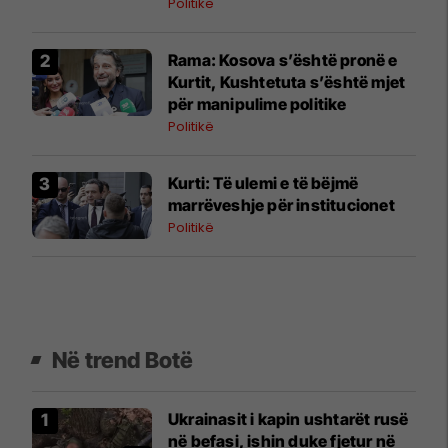
momenti", reagon Kusari-Lila
Politikë
​Rama: Kosova s’është pronë e
Kurtit, Kushtetuta s’është mjet
për manipulime politike
Politikë
Kurti: Të ulemi e të bëjmë
marrëveshje për institucionet
Politikë
Në trend Botë
Ukrainasit i kapin ushtarët rusë
në befasi, ishin duke fjetur në