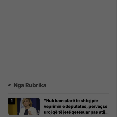
Nga Rubrika
"Nuk kam çfarë të shtoj për
veprimin e deputetes, përveçse
uroj që të jetë qetësuar pas atij