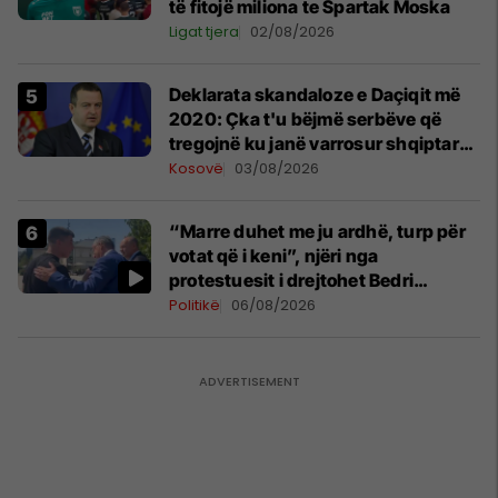
të fitojë miliona te Spartak Moska
Ligat tjera
02/08/2026
​Deklarata skandaloze e Daçiqit më
2020: Çka t'u bëjmë serbëve që
tregojnë ku janë varrosur shqiptarët
në Serbi
Kosovë
03/08/2026
“Marre duhet me ju ardhë, turp për
votat që i keni”, njëri nga
protestuesit i drejtohet Bedri
Hamzës
Politikë
06/08/2026