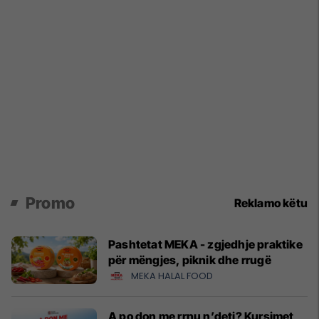
Promo
Reklamo këtu
Pashtetat MEKA - zgjedhje praktike
për mëngjes, piknik dhe rrugë
MEKA HALAL FOOD
A po don me rrnu n’deti? Kursimet