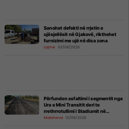
Sanohet defekti në rrjetin e
ujësjellësit në Gjakovë, rikthehet
furnizimi me ujë në disa zona
Lajme
03/08/2026
Përfundon asfaltimi i segmentit nga
Ura e Mini Transitit deri te
rrethrrotullimi i Stadiumit në
Malishevë
Malisheva
01/08/2026