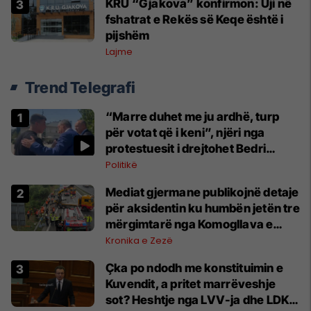
KRU “Gjakova” konfirmon: Uji në
fshatrat e Rekës së Keqe është i
pijshëm
Lajme
Trend Telegrafi
“Marre duhet me ju ardhë, turp
për votat që i keni”, njëri nga
protestuesit i drejtohet Bedri
Hamzës
Politikë
Mediat gjermane publikojnë detaje
për aksidentin ku humbën jetën tre
mërgimtarë nga Komogllava e
Ferizajt
Kronika e Zezë
Çka po ndodh me konstituimin e
Kuvendit, a pritet marrëveshje
sot? Heshtje nga LVV-ja dhe LDK-