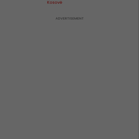
ja
Kosovë