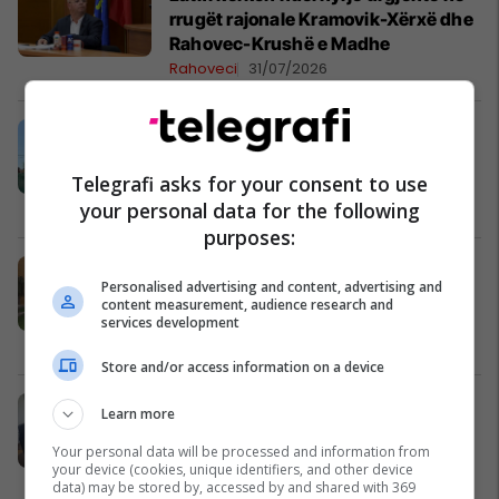
rrugët rajonale Kramovik-Xërxë dhe
Rahovec-Krushë e Madhe
Rahoveci
31/07/2026
KRU “Gjakova” paralajmëron masa
ligjore: Qytetarët po hedhin
mbeturina në kanalizim
Telegrafi asks for your consent to use
Lajme
31/07/2026
your personal data for the following
purposes:
Kryeshefi i KRU "Gjakova"
Personalised advertising and content, advertising and
inspekton gjendjen e furnizimit me
content measurement, audience research and
ujë në Rahovec
services development
Rahoveci
30/07/2026
Store and/or access information on a device
Gjakova dhe Terre des hommes
Learn more
nënshkruajnë marrëveshje për
Your personal data will be processed and information from
shkolla më të sigurta për fëmijët
your device (cookies, unique identifiers, and other device
Lajme
30/07/2026
data) may be stored by, accessed by and shared with 369