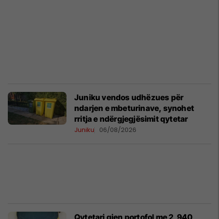
Juniku vendos udhëzues për
ndarjen e mbeturinave, synohet
rritja e ndërgjegjësimit qytetar
Juniku
06/08/2026
Qytetari gjen portofol me 2,940