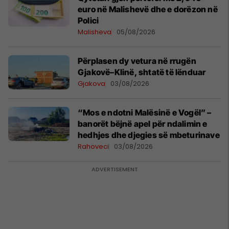
euro në Malishevë dhe e dorëzon në
Polici
Malisheva
05/08/2026
Përplasen dy vetura në rrugën
Gjakovë–Klinë, shtatë të lënduar
Gjakova
03/08/2026
“Mos e ndotni Malësinë e Vogël” –
banorët bëjnë apel për ndalimin e
hedhjes dhe djegies së mbeturinave
Rahoveci
03/08/2026