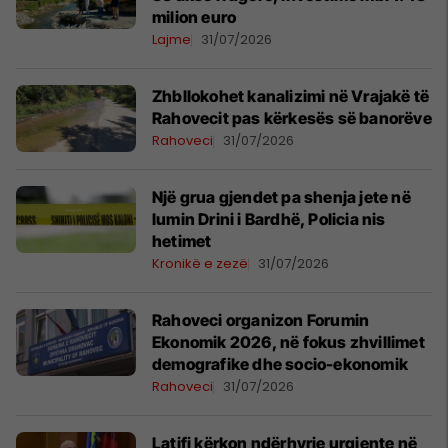
milion euro
Lajme
31/07/2026
Zhbllokohet kanalizimi në Vrajakë të
Rahovecit pas kërkesës së banorëve
Rahoveci
31/07/2026
Një grua gjendet pa shenja jete në
lumin Drini i Bardhë, Policia nis
hetimet
Kronikë e zezë
31/07/2026
Rahoveci organizon Forumin
Ekonomik 2026, në fokus zhvillimet
demografike dhe socio-ekonomik
Rahoveci
31/07/2026
Latifi kërkon ndërhyrje urgjente në