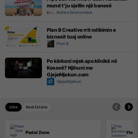
mund t’ju sjellin një banesë
Banka Ekonomike
Plan B Creative rrit ndikimin e
biznesit tuaj online
Plan B
Po kërkoni mjek apo klinikë në
Kosovë? Njihuni me
GjejeMjekun.com
GjejeMjekun
Jobs
Real Estate
Padel Zone
Flex 