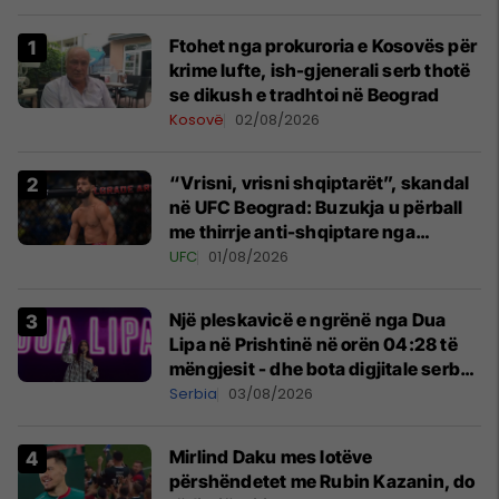
Ftohet nga prokuroria e Kosovës për
krime lufte, ish-gjenerali serb thotë
se dikush e tradhtoi në Beograd
Kosovë
02/08/2026
“Vrisni, vrisni shqiptarët”, skandal
në UFC Beograd: Buzukja u përball
me thirrje anti-shqiptare nga
tribunat
UFC
01/08/2026
Një pleskavicë e ngrënë nga Dua
Lipa në Prishtinë në orën 04:28 të
mëngjesit - dhe bota digjitale serbe
shpall gjendjen e luftës
Serbia
03/08/2026
Mirlind Daku mes lotëve
përshëndetet me Rubin Kazanin, do