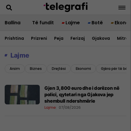
Ballina
Të fundit
Lajme
Botë
Ekono
Prishtina
Prizreni
Peja
Ferizaj
Gjakova
Mitrov
Lajme
Arsim
Biznes
Drejtësi
Ekonomi
Gjëra për të bër
Gjen 3,800 euro dhe i dorëzon në
polici, qytetari nga Gjakova jep
shembull ndershmërie
Lajme
07/08/2026