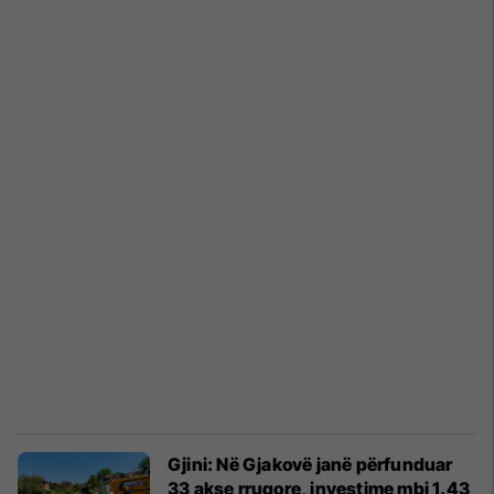
Gjini: Në Gjakovë janë përfunduar
33 akse rrugore, investime mbi 1.43