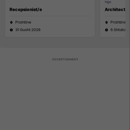
Recepsionist/e
Architect
Prishtine
Prishtinë
31 Gusht 2026
6 Shtator 