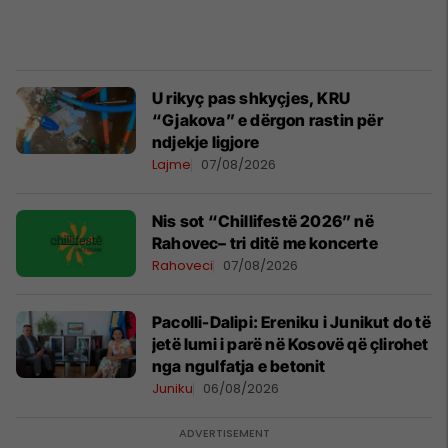
U rikyç pas shkyçjes, KRU
“Gjakova” e dërgon rastin për
ndjekje ligjore
Lajme
07/08/2026
Nis sot “Chillifestë 2026” në
Rahovec– tri ditë me koncerte
Rahoveci
07/08/2026
Pacolli-Dalipi: Ereniku i Junikut do të
jetë lumi i parë në Kosovë që çlirohet
nga ngulfatja e betonit
Juniku
06/08/2026