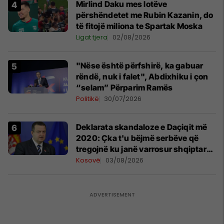
Mirlind Daku mes lotëve
përshëndetet me Rubin Kazanin, do
të fitojë miliona te Spartak Moska
Ligat tjera
02/08/2026
"Nëse është përfshirë, ka gabuar
rëndë, nuk i falet", Abdixhiku i çon
“selam” Përparim Ramës
Politikë
30/07/2026
​Deklarata skandaloze e Daçiqit më
2020: Çka t'u bëjmë serbëve që
tregojnë ku janë varrosur shqiptarët
në Serbi
Kosovë
03/08/2026