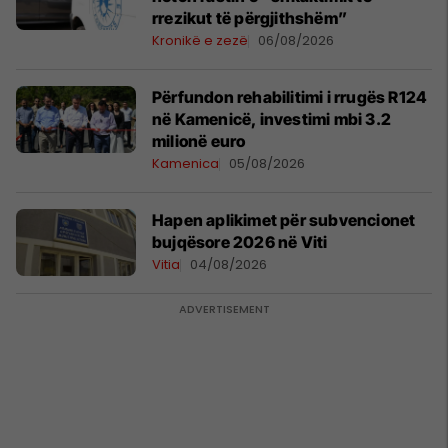
rrezikut të përgjithshëm”
Kronikë e zezë
06/08/2026
Përfundon rehabilitimi i rrugës R124
në Kamenicë, investimi mbi 3.2
milionë euro
Kamenica
05/08/2026
Hapen aplikimet për subvencionet
bujqësore 2026 në Viti
Vitia
04/08/2026