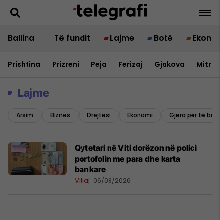
Ballina
Të fundit
Lajme
Botë
Ekono
Prishtina
Prizreni
Peja
Ferizaj
Gjakova
Mitrov
Lajme
Arsim
Biznes
Drejtësi
Ekonomi
Gjëra për të bër
Qytetari në Viti dorëzon në polici
portofolin me para dhe karta
bankare
Vitia
06/08/2026