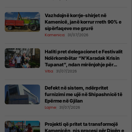
Vazhdojnë korrje-shirjet në
Kamenicë, janë korrur rreth 90% e
sipërfaqeve me grurë
Kamenica
31/07/2026
Haliti pret delegacionet e Festivalit
Ndërkombëtar “N’Karadak Krisin
Tupanat”, ndan mirënjohje për
pjesëmarrësit
Vitia
31/07/2026
Defekt në sistem, ndërpritet
furnizimi me ujë në Shipashnicë të
Epërme në Gjilan
Lajme
31/07/2026
Projekti që pritet ta transformojë
Kamenicën, nis procesi për Digën e