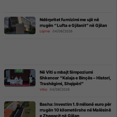
Ndërpritet furnizimi me ujë në
rrugën “Lufta e Gjilanit” në Gjilan
Lajme
04/08/2026
Në Viti u mbajt Simpoziumi
Shkencor “Kalaja e Binçës – Histori,
Trashëgimi, Shqipëri”
Vitia
04/08/2026
Basha: Investim 1.9 milionë euro për
rrugën 10 kilometërshe në Malësinë
e Zhegocit në Gjilan