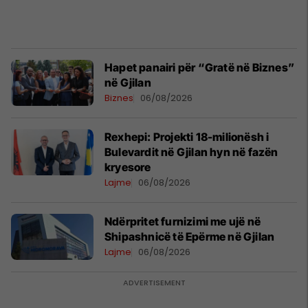
Hapet panairi për “Gratë në Biznes”
në Gjilan
Biznes
06/08/2026
Rexhepi: Projekti 18-milionësh i
Bulevardit në Gjilan hyn në fazën
kryesore
Lajme
06/08/2026
Ndërpritet furnizimi me ujë në
Shipashnicë të Epërme në Gjilan
Lajme
06/08/2026