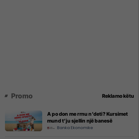
Promo
Reklamo këtu
A po don me rrnu n’deti? Kursimet
mund t’ju sjellin një banesë
Banka Ekonomike