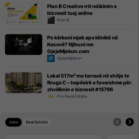
Plan B Creative rrit ndikimin e
biznesit tuaj online
Plan B
Po kërkoni mjek apo klinikë në
Kosovë? Njihuni me
GjejeMjekun.com
GjejeMjekun
Lokal 517m² me tarracë në shitje te
Rruga C – hapësirë e favorshme për
zhvillimin e biznesit #15796
Pro Real Estate
Jobs
Real Estate