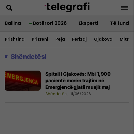
Ballina
Botërori 2026
Eksperti
Të fundit
Prishtina
Prizreni
Peja
Ferizaj
Gjakova
Mitrov
Shëndetësi
Spitali i Gjakovës: Mbi 1,900
pacientë morën trajtim në
Emergjencë gjatë muajit maj
Shëndetësi
11/06/2026