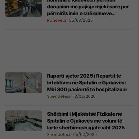
donacion me pajisje mjekësore për
përmirësimin e shërbimeve
shëndetësore
Rahoveci
25/03/2026
Raporti vjetor 2025 i Repartit të
Infektives në Spitalin e Gjakovës:
Mbi 300 pacientë të hospitalizuar
Shëndetësi
13/02/2026
Shërbimi i Mjekësisë Fizikale në
Spitalin e Gjakovës me volum të
lartë shërbimesh gjatë vitit 2025
Shëndetësi
05/02/2026