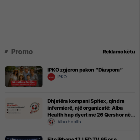
Promo
Reklamo këtu
IPKO zgjeron pakon “Diaspora”
IPKO
Dhjetëra kompani Spitex, qindra
infermierë, një organizatë: Alba
Health hap dyert më 26 Qershor në
Cyrih
Alba Health
Fito iPhone 17, LED TV 65 ose