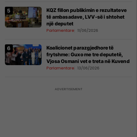
KQZ fillon publikimin e rezultateve
të ambasadave, LVV-së i shtohet
një deputet
Parlamentare
11/06/2026
Koalicionet parazgjedhore të
frytshme: Guxo me tre deputetë,
Vjosa Osmani vet e treta në Kuvend
Parlamentare
13/06/2026