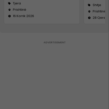
Tjera
Shitje
Prishtinë
Prishtinë
16 Korrik 2026
28 Qersho