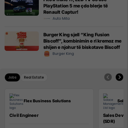
PlayStation 5 me çdo blerje të
Renault Captur!
Auto Mita
Burger King sjell “King Fusion
Biscoff”, kombinimin e ri kremoz me
shijen e njohur të biskotave Biscoff
Burger King
Jobs
Real Estate
Flex Business Solutions
Sola
Civil Engineer
Sales Deve
(SDR)