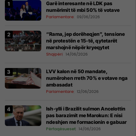
Garë interesante në LDK pas
numërimit të mbi 50% të votave
Parlamentare
09/06/2026
“Rama, jep dorëheqjen”, tensione
në protestën e 15-të, qytetarët
marshojnë nëpër kryeqytet
Shqipëri
14/06/2026
LVV kalon në 50 mandate,
numërohen rreth 70% e votave nga
ambasadat
Parlamentare
12/06/2026
Ish-ylli i Brazilit sulmon Ancelottin
pas barazimit me Marokun: E nisi
ndeshjen me formacionin e gabuar
Përfaqësueset
14/06/2026