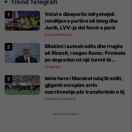
Trend Telegrafi
Votat e diasporës ndryshojnë
renditjen e partive në Istog dhe
Junik, LVV-ja del forcë e parë
Parlamentare
Bllokimi i autostradës dhe rrugës
së Rinasit, reagon Rama: Protesta
po degradon në një turmë të
drejtuar nga mendje të liga
Shqipëri
Ishte hero i Marokut ndaj Brazilit,
gjiganti evropian arrin
marrëveshje për transferimin e tij
Ndërkombëtare