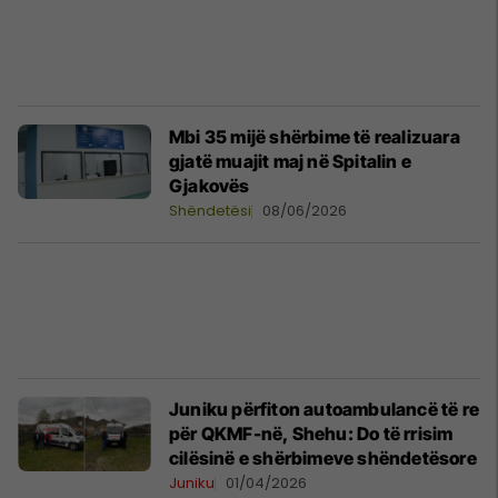
Mbi 35 mijë shërbime të realizuara
gjatë muajit maj në Spitalin e
Gjakovës
Shëndetësi
08/06/2026
Juniku përfiton autoambulancë të re
për QKMF-në, Shehu: Do të rrisim
cilësinë e shërbimeve shëndetësore
Juniku
01/04/2026