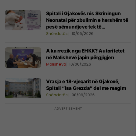
Spitali i Gjakovës nis Skriningun
Neonatal për zbulimin e hershëm të
pesë sëmundjeve tek të
porsalindurit
Shëndetësi
10/06/2026
A ka rrezik nga EHKK? Autoritetet
në Malishevë japin përgjigjen
Malisheva
10/06/2026
Vrasja e 18-vjeçarit në Gjakovë,
Spitali “Isa Grezda” del me reagim
Shëndetësi
08/06/2026