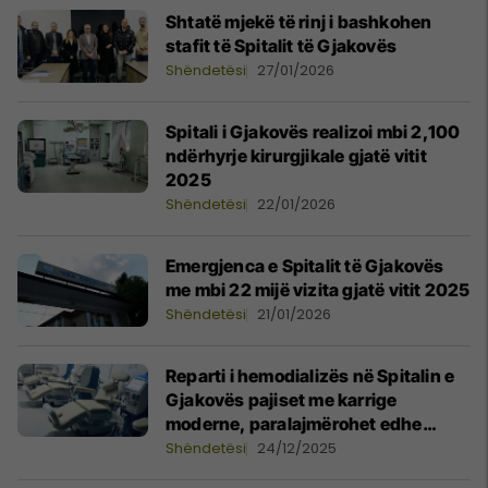
Shtatë mjekë të rinj i bashkohen
stafit të Spitalit të Gjakovës
Shëndetësi
27/01/2026
Spitali i Gjakovës realizoi mbi 2,100
ndërhyrje kirurgjikale gjatë vitit
2025
Shëndetësi
22/01/2026
Emergjenca e Spitalit të Gjakovës
me mbi 22 mijë vizita gjatë vitit 2025
Shëndetësi
21/01/2026
Reparti i hemodializës në Spitalin e
Gjakovës pajiset me karrige
moderne, paralajmërohet edhe
renovimi
Shëndetësi
24/12/2025