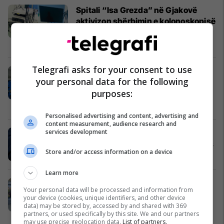
Spitali “Isa Grezda” në Gjakovë
aktivizon shërbimin e kolonoskopisë
me aparaturë të re
Shëndetësi
12/12/2025
Telegrafi asks for your consent to use
QKMF “Dr. Shpëtim Robaj” në
your personal data for the following
Malishevë pranon donacion me
purposes:
pajisje mjekësore nga KFOR-i italian
Malisheva
27/11/2025
Personalised advertising and content, advertising and
content measurement, audience research and
services development
Në Gjakovë ka nisur shpërndarjen e
insulinës për pacientët insulinvarës
Store and/or access information on a device
Shëndetësi
23/10/2025
Learn more
Handikos Gjakovë pranon donacion
Your personal data will be processed and information from
të pajisjeve ndihmëse nga Spitali
your device (cookies, unique identifiers, and other device
“Isa Grezda”
data) may be stored by, accessed by and shared with 369
partners, or used specifically by this site. We and our partners
Shëndetësi
21/10/2025
may use precise geolocation data.
List of partners.