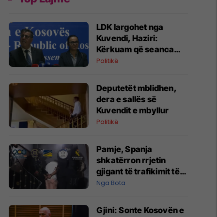
LDK largohet nga
Kuvendi, Haziri:
Kërkuam që seanca
konstituive të mbahet
Politikë
sonte
Deputetët mblidhen,
dera e sallës së
Kuvendit e mbyllur
Politikë
Pamje, Spanja
shkatërron rrjetin
gjigant të trafikimit të
emigrantëve dhe
Nga Bota
drogës në Mesdhe
Gjini: Sonte Kosovën e