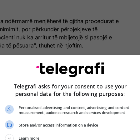
ka ndërmarrë menjëherë të gjitha procedurat e
nimimit, por përkundër përpjekjeve të
enti nuk ka arritur të mbijetojë si pasojë e
a të pësuara”, thuhet në njoftim.
Ndalohet për 48 orë i dyshuari për vrasjen
e 18-vjeçarit në Gjakovë
Telegrafi asks for your consent to use your
personal data for the following purposes:
Personalised advertising and content, advertising and content
measurement, audience research and services development
r është hospitalizuar dhe ndodhet jashtë rrezikut për
pacientët e tjerë, pas trajtimit dhe ekzaminimeve
Store and/or access information on a device
iruar për trajtim të mëtejmë në kushte shtëpiake.
Learn more