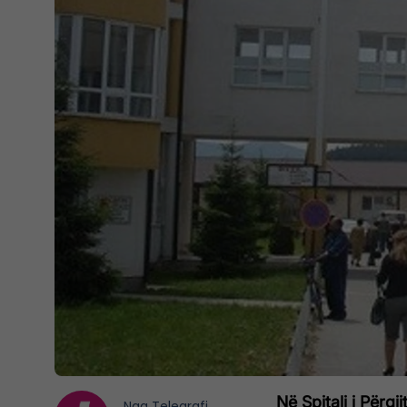
Në Spitali i Përg
Nga
Telegrafi