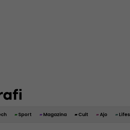
ech
Sport
Magazina
Cult
Ajo
Life