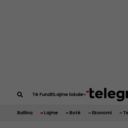
Të Fundit
Lajme lokale
Ballina
Lajme
Botë
Ekonomi
T