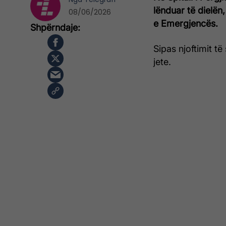
lënduar të dielën
08/06/2026
e Emergjencës.
Sipas njoftimit të
jete.