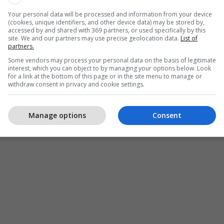
ë ditur se ekipi mjekësor ka reaguar menjëherë dhe
Your personal data will be processed and information from your device
(cookies, unique identifiers, and other device data) may be stored by,
ha shërbimet e nevojshme për pacientët e pranuar.
accessed by and shared with 369 partners, or used specifically by this
site. We and our partners may use precise geolocation data.
List of
partners.
ka reaguar menjëherë dhe ka ofruar kujdesin e
Some vendors may process your personal data on the basis of legitimate
tësor për të gjithë pacientët e pranuar”, thuhet më
interest, which you can object to by managing your options below. Look
for a link at the bottom of this page or in the site menu to manage or
withdraw consent in privacy and cookie settings.
stit, institucioni ka theksuar se përgjegjëse për
jme janë organet e hetuesisë. /
Telegrafi
/
Manage options
Consent