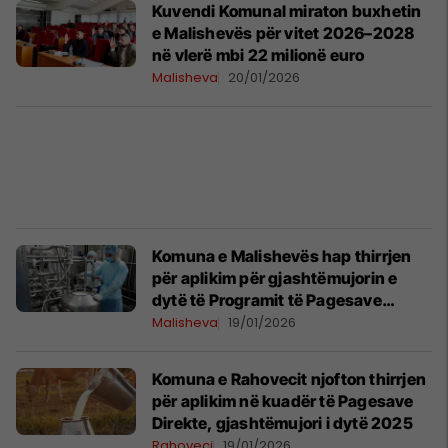
Kuvendi Komunal miraton buxhetin
e Malishevës për vitet 2026–2028
në vlerë mbi 22 milionë euro
Malisheva
20/01/2026
Komuna e Malishevës hap thirrjen
për aplikim për gjashtëmujorin e
dytë të Programit të Pagesave
Direkte 2025
Malisheva
19/01/2026
Komuna e Rahovecit njofton thirrjen
për aplikim në kuadër të Pagesave
Direkte, gjashtëmujori i dytë 2025
Rahoveci
19/01/2026