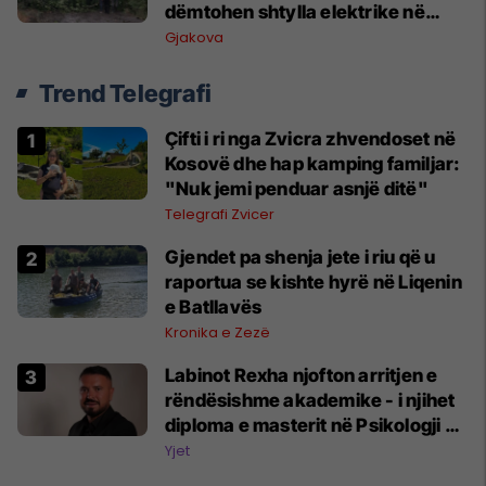
dëmtohen shtylla elektrike në
Gërgoc e Cërmjan
Gjakova
Trend Telegrafi
Çifti i ri nga Zvicra zhvendoset në
Kosovë dhe hap kamping familjar:
"Nuk jemi penduar asnjë ditë"
Telegrafi Zvicer
Gjendet pa shenja jete i riu që u
raportua se kishte hyrë në Liqenin
e Batllavës
Kronika e Zezë
Labinot Rexha njofton arritjen e
rëndësishme akademike - i njihet
diploma e masterit në Psikologji në
Zvicër
Yjet