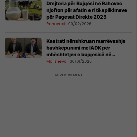
Drejtoria për Bujqësi në Rahovec
njofton për afatin e ri të aplikimeve
për Pagesat Direkte 2025
Rahoveci
09/02/2026
Kastrati nënshkruan marrëveshje
bashkëpunimi me IADK për
mbështetjen e bujqësisë në
Malishevë
Malisheva
30/01/2026