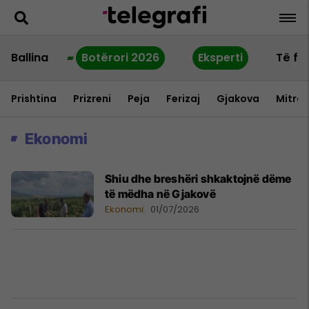
Ballina
Botërori 2026
Eksperti
Të fu
Prishtina
Prizreni
Peja
Ferizaj
Gjakova
Mitrov
Ekonomi
Shiu dhe breshëri shkaktojnë dëme
të mëdha në Gjakovë
Ekonomi
01/07/2026