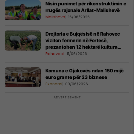
Nisin punimet për rikonstruktimin e
rrugës rajonale Arllat–Malishevë
Malisheva
16/06/2026
Drejtoria e Bujqësisë në Rahovec
viziton fermerin në Fortesë,
prezantohen 12 hektarë kultura
bujqësore
Rahoveci
11/06/2026
Komuna e Gjakovës ndan 150 mijë
euro grante për 23 biznese
Ekonomi
09/06/2026