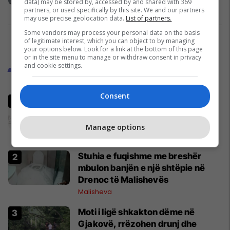
data) may be stored by, accessed by and shared with 369
Malisheva
04/12/2025
partners, or used specifically by this site. We and our partners
may use precise geolocation data.
List of partners.
Some vendors may process your personal data on the basis
of legitimate interest, which you can object to by managing
1
your options below. Look for a link at the bottom of this page
or in the site menu to manage or withdraw consent in privacy
and cookie settings.
Trend Gjakova
Consent
Nga koncertet te jeta në stan,
“KAH DRITA III” nis këtë javë në
Junik
Manage options
Juniku
Stuhia e fuqishme me breshër
mbulon banjën e një shtëpie në
Drenoc të Malishevës
Malisheva
Moti i ligë shkakton dëme në
Gjakovë, rrëzohen drunj dhe