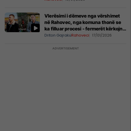
Vlerësimi i dëmeve nga vërshimet
në Rahovec, nga komuna thonë se
ka filluar procesi - fermerët kërkojnë
zgjidhje të përhershme
Driton Gajraku
Rahoveci
17/01/2026