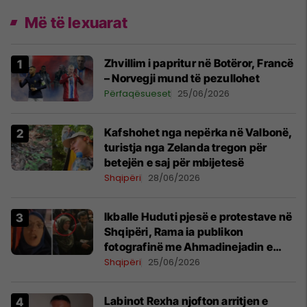
Më të lexuarat
Zhvillim i papritur në Botëror, Francë
– Norvegji mund të pezullohet
Përfaqësueset
25/06/2026
Kafshohet nga nepërka në Valbonë,
turistja nga Zelanda tregon për
betejën e saj për mbijetesë
Shqipëri
28/06/2026
Ikballe Huduti pjesë e protestave në
Shqipëri, Rama ia publikon
fotografinë me Ahmadinejadin e
Iranit
Shqipëri
25/06/2026
Labinot Rexha njofton arritjen e