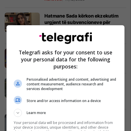
Hatmane Sada kërkon ekzekutim
urgjent të subvencioneve për
vreshtarët dhe fermerët
Rahoveci
15/12/2025
Telegrafi asks for your consent to use
Juniku miraton buxhetin komunal
për vitin 2026
your personal data for the following
Juniku
12/12/2025
purposes:
Personalised advertising and content, advertising and
Ministria e Ekonomisë ndan edhe
content measurement, audience research and
100 mijë euro për Ngrohtoren e
services development
Gjakovës
Ekonomi
10/12/2025
Store and/or access information on a device
Learn more
Komuna e Malishevës u kërkon
Your personal data will be processed and information from
qytetarëve të paguajnë tatimin në
your device (cookies, unique identifiers, and other device
pronë deri më 31 dhjetor 2025