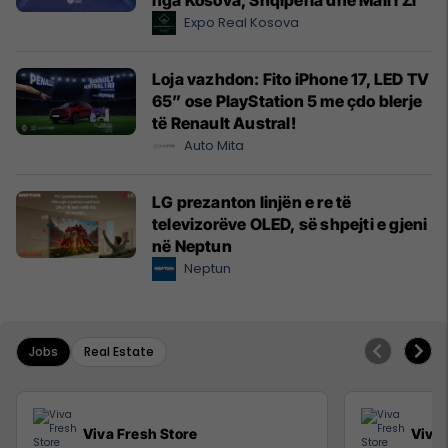
nga Kosova, Shqipëria dhe Mali i Zi
Expo Real Kosova
Loja vazhdon: Fito iPhone 17, LED TV
65” ose PlayStation 5 me çdo blerje
të Renault Austral!
Auto Mita
LG prezanton linjën e re të
televizorëve OLED, së shpejti e gjeni
në Neptun
Neptun
Jobs
Real Estate
Viva Fresh Store
Viva 