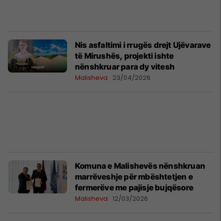
Nis asfaltimi i rrugës drejt Ujëvarave
të Mirushës, projekti ishte
nënshkruar para dy vitesh
Malisheva
23/04/2026
Komuna e Malishevës nënshkruan
marrëveshje për mbështetjen e
fermerëve me pajisje bujqësore
Malisheva
12/03/2026