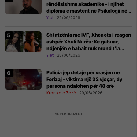
rëndësishme akademike - i njihet
diploma e masterit në Psikologji në
Zvicër
Yjet
29/06/2026
Shtatzënia me IVF, Xheneta i reagon
ashpër Xhuli Nurës: Ke gabuar,
ndjenjën e babait nuk mund t'ia
plotësosh kurrë
Yjet
28/06/2026
Policia jep detaje për vrasjen në
Ferizaj - viktima një 32 vjeçar, dy
persona ndalohen për 48 orë
Kronika e Zezë
29/06/2026