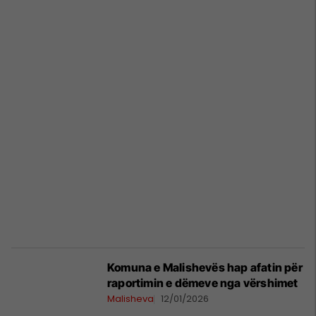
Komuna e Malishevës hap afatin për
raportimin e dëmeve nga vërshimet
Malisheva
12/01/2026