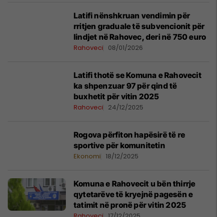
Latifi nënshkruan vendimin për
rritjen graduale të subvencionit për
lindjet në Rahovec, deri në 750 euro
Rahoveci
08/01/2026
Latifi thotë se Komuna e Rahovecit
ka shpenzuar 97 për qind të
buxhetit për vitin 2025
Rahoveci
24/12/2025
Rogova përfiton hapësirë të re
sportive për komunitetin
Ekonomi
18/12/2025
Komuna e Rahovecit u bën thirrje
qytetarëve të kryejnë pagesën e
tatimit në pronë për vitin 2025
Rahoveci
17/12/2025