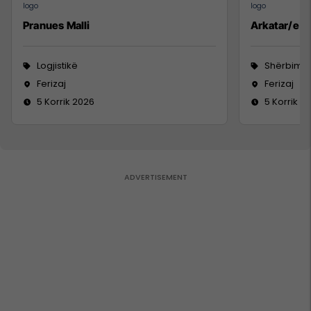
Pranues Malli
Arkatar/e
Logjistikë
Shërbime 
Ferizaj
Ferizaj
5 Korrik 2026
5 Korrik 2