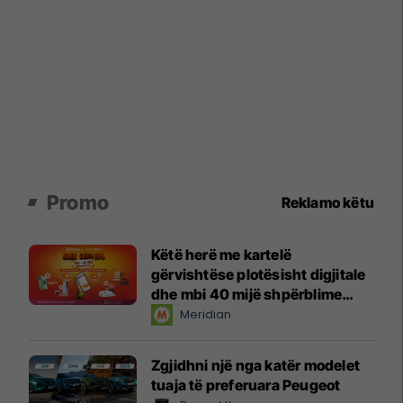
Promo
Reklamo këtu
Këtë herë me kartelë
gërvishtëse plotësisht digjitale
dhe mbi 40 mijë shpërblime
instant!
Meridian
Zgjidhni një nga katër modelet
tuaja të preferuara Peugeot