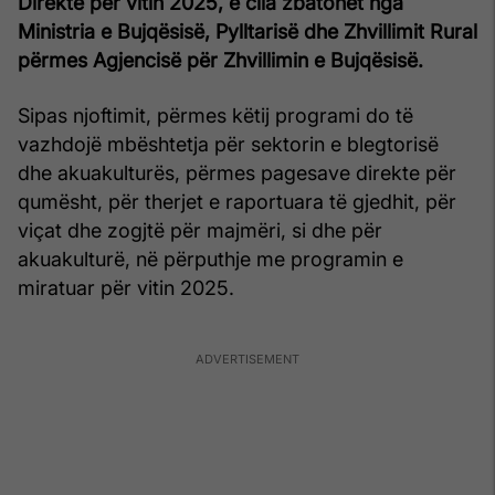
Direkte për vitin 2025, e cila zbatohet nga
Ministria e Bujqësisë, Pylltarisë dhe Zhvillimit Rural
përmes Agjencisë për Zhvillimin e Bujqësisë.
Sipas njoftimit, përmes këtij programi do të
vazhdojë mbështetja për sektorin e blegtorisë
dhe akuakulturës, përmes pagesave direkte për
qumësht, për therjet e raportuara të gjedhit, për
viçat dhe zogjtë për majmëri, si dhe për
akuakulturë, në përputhje me programin e
miratuar për vitin 2025.