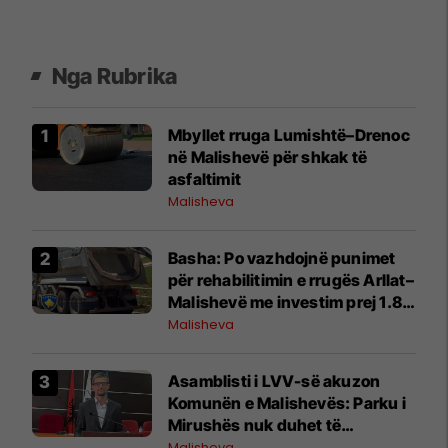
Nga Rubrika
Mbyllet rruga Lumishtë–Drenoc
në Malishevë për shkak të
asfaltimit
Malisheva
Basha: Po vazhdojnë punimet
për rehabilitimin e rrugës Arllat–
Malishevë me investim prej 1.85
milionë eurosh
Malisheva
Asamblisti i LVV-së akuzon
Komunën e Malishevës: Parku i
Mirushës nuk duhet të
shndërrohet në “shpërblim për
Malisheva