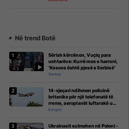
militantët”
Në trend Botë
Sërish kërcënon, Vuçiq para
ushtarëve: Kurrë mos e harroni,
'Kosova është pjesë e Serbisë'
Serbia
14-vjeçari ndihmon policinë
britanike për një telefonatë të
rreme, aeroplanët luftarakë u
ngritën në ajër për të
Evropa
interceptuar fluturaken e Qatar
Airways që po shkonte drejt
Ukrainasit sulmohen në Poloni -
Mançesterit