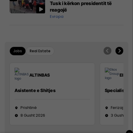
Tusk i kërkon presidentit të
reagojë
Evropa
Jobs
Real Estate
ALTINBAS
Elkos
Asistente e Shitjes
Specialist Mi
Prishtinë
Ferizaj
8 Gusht 2026
3 Gusht 20