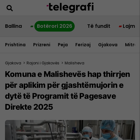
Ballina
Botërori 2026
Të fundit
Lajme
Prishtina
Prizreni
Peja
Ferizaj
Gjakova
Mitrov
Gjakova
>
Rajoni i Gjakovës
>
Malisheva
Komuna e Malishevës hap thirrjen
për aplikim për gjashtëmujorin e
dytë të Programit të Pagesave
Direkte 2025