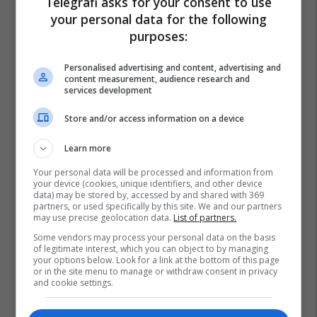
Telegrafi asks for your consent to use
your personal data for the following
purposes:
Personalised advertising and content, advertising and
content measurement, audience research and
services development
Store and/or access information on a device
Learn more
Your personal data will be processed and information from
your device (cookies, unique identifiers, and other device
data) may be stored by, accessed by and shared with 369
partners, or used specifically by this site. We and our partners
may use precise geolocation data.
List of partners.
Some vendors may process your personal data on the basis
of legitimate interest, which you can object to by managing
your options below. Look for a link at the bottom of this page
or in the site menu to manage or withdraw consent in privacy
and cookie settings.
Gjakova Lokale
Komuna E Malishevës
Malisheva
Ministria E Bujqësisë Dhe Zhvillimit Rural
Gjakova