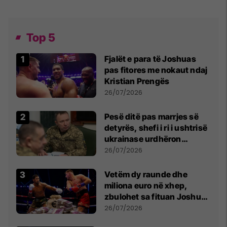
Top 5
Fjalët e para të Joshuas
pas fitores me nokaut ndaj
Kristian Prengës
26/07/2026
Pesë ditë pas marrjes së
detyrës, shefi i ri i ushtrisë
ukrainase urdhëron
kontroll të madh
26/07/2026
Vetëm dy raunde dhe
miliona euro në xhep,
zbulohet sa fituan Joshua
e Prenga
26/07/2026