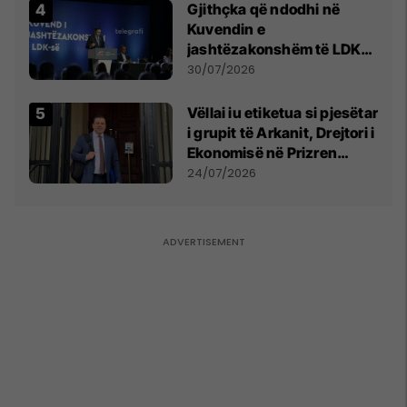
Gjithçka që ndodhi në
Kuvendin e
jashtëzakonshëm të LDK-
së
30/07/2026
Vëllai iu etiketua si pjesëtar
i grupit të Arkanit, Drejtori i
Ekonomisë në Prizren
mohon pretendimet
24/07/2026