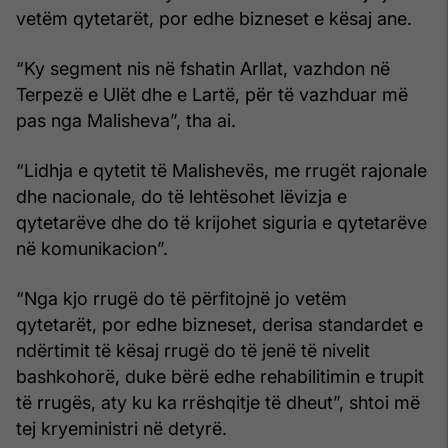
vetëm qytetarët, por edhe bizneset e kësaj ane.
“Ky segment nis në fshatin Arllat, vazhdon në
Terpezë e Ulët dhe e Lartë, për të vazhduar më
pas nga Malisheva”, tha ai.
“Lidhja e qytetit të Malishevës, me rrugët rajonale
dhe nacionale, do të lehtësohet lëvizja e
qytetarëve dhe do të krijohet siguria e qytetarëve
në komunikacion”.
“Nga kjo rrugë do të përfitojnë jo vetëm
qytetarët, por edhe bizneset, derisa standardet e
ndërtimit të kësaj rrugë do të jenë të nivelit
bashkohorë, duke bërë edhe rehabilitimin e trupit
të rrugës, aty ku ka rrëshqitje të dheut”, shtoi më
tej kryeministri në detyrë.