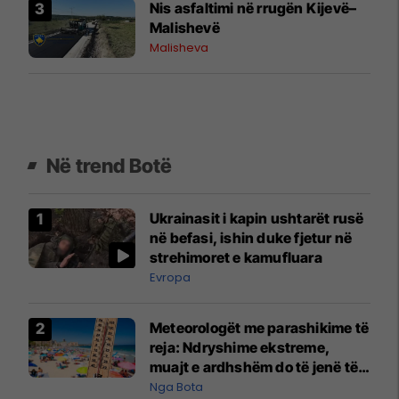
Nis asfaltimi në rrugën Kijevë–
Malishevë
Malisheva
Në trend Botë
Ukrainasit i kapin ushtarët rusë
në befasi, ishin duke fjetur në
strehimoret e kamufluara
Evropa
Meteorologët me parashikime të
reja: Ndryshime ekstreme,
muajt e ardhshëm do të jenë të
pazakontë
Nga Bota