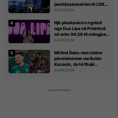
jashtëzakonshëm të LDK-
së
30/07/2026
Një pleskavicë e ngrënë
nga Dua Lipa në Prishtinë
në orën 04:28 të mëngjesit
- dhe bota digjitale serbe
03/08/2026
shpall gjendjen e luftës
Mirlind Daku mes lotëve
përshëndetet me Rubin
Kazanin, do të fitojë
miliona te Spartak Moska
02/08/2026