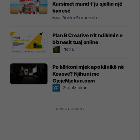
Kursimet mund t’ju sjellin një
banesë
Banka Ekonomike
Plan B Creative rrit ndikimin e
biznesit tuaj online
Plan B
Po kërkoni mjek apo klinikë në
Kosovë? Njihuni me
GjejeMjekun.com
GjejeMjekun