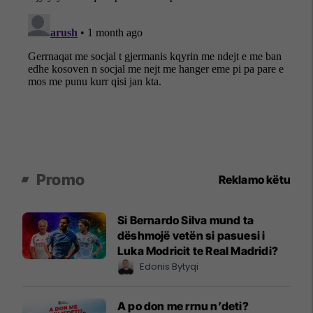
Promo
Reklamo këtu
Si Bernardo Silva mund ta
dëshmojë vetën si pasuesi i
Luka Modricit te Real Madridi?
Edonis Bytyqi
A po don me rrnu n’deti?