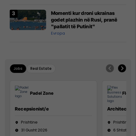
Momenti kur droni ukrainas
godet plazhin në Rusi, pranë
"pallatit të Putinit"
Evropa
Jobs
Real Estate
Padel Zone
Flex B
Recepsionist/e
Architect
Prishtine
Prishtinë
31 Gusht 2026
6 Shtator 2