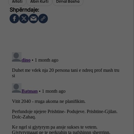
Arllati
Albin Kurti
Dimal Basha