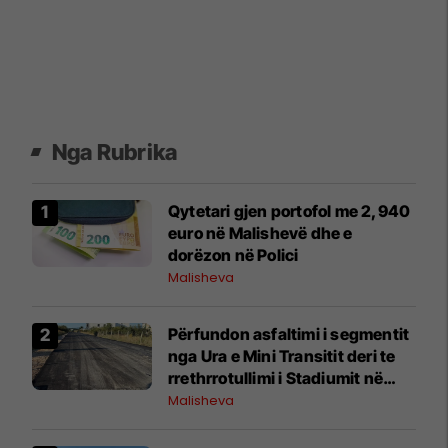
Nga Rubrika
Qytetari gjen portofol me 2,940
euro në Malishevë dhe e
dorëzon në Polici
Malisheva
Përfundon asfaltimi i segmentit
nga Ura e Mini Transitit deri te
rrethrrotullimi i Stadiumit në
Malishevë
Malisheva