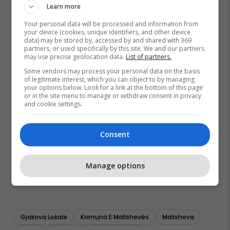
Learn more
Your personal data will be processed and information from
your device (cookies, unique identifiers, and other device
data) may be stored by, accessed by and shared with 369
partners, or used specifically by this site. We and our partners
may use precise geolocation data.
List of partners.
Some vendors may process your personal data on the basis
of legitimate interest, which you can object to by managing
your options below. Look for a link at the bottom of this page
or in the site menu to manage or withdraw consent in privacy
and cookie settings.
Consent
Manage options
Gjakova Lokale
Komuna E Malishevës
Malisheva