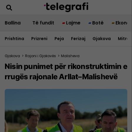
Ballina
Të fundit
Lajme
Botë
Ekono
Prishtina
Prizreni
Peja
Ferizaj
Gjakova
Mitrov
Gjakova
>
Rajoni i Gjakovës
>
Malisheva
Nisin punimet për rikonstruktimin e
rrugës rajonale Arllat–Malishevë