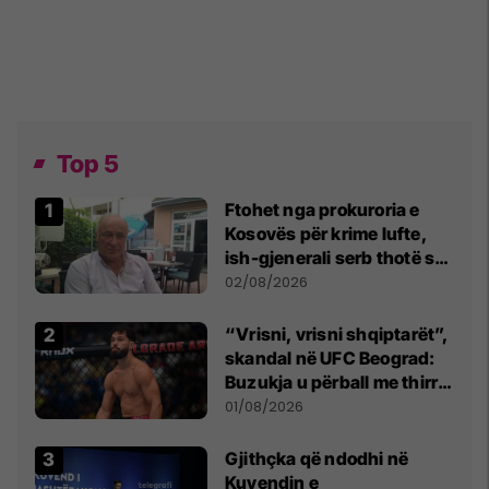
Top 5
Ftohet nga prokuroria e
Kosovës për krime lufte,
ish-gjenerali serb thotë se
dikush e tradhtoi në
02/08/2026
Beograd
“Vrisni, vrisni shqiptarët”,
skandal në UFC Beograd:
Buzukja u përball me thirrje
anti-shqiptare nga
01/08/2026
tribunat
Gjithçka që ndodhi në
Kuvendin e