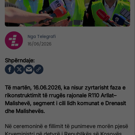
Nga
Telegrafi
16/06/2026
Të martën, 16.06.2026, ka nisur zyrtarisht faza e
rikonstruktimit të rrugës rajonale R110 Arllat–
Malishevë, segment i cili lidh komunat e Drenasit
dhe Malishevës.
Në ceremoninë e fillimit të punimeve morën pjesë
Kryeministri në detyrë i Republikës së Kosovës,