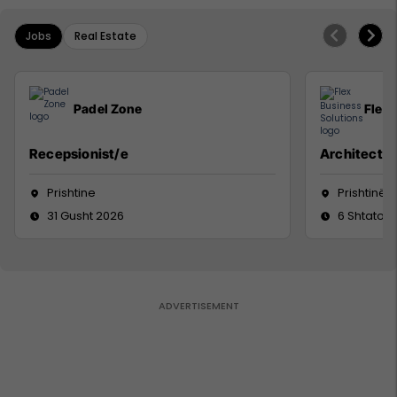
Jobs
Real Estate
Padel Zone
Flex 
Recepsionist/e
Architect
Prishtine
Prishtinë
31 Gusht 2026
6 Shtator 