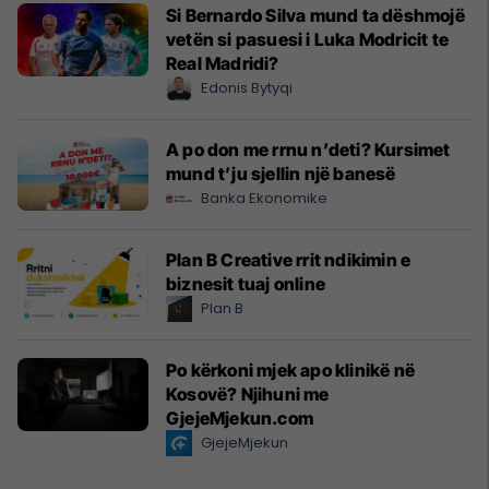
Si Bernardo Silva mund ta dëshmojë
vetën si pasuesi i Luka Modricit te
Real Madridi?
Edonis Bytyqi
A po don me rrnu n’deti? Kursimet
mund t’ju sjellin një banesë
Banka Ekonomike
Plan B Creative rrit ndikimin e
biznesit tuaj online
Plan B
Po kërkoni mjek apo klinikë në
Kosovë? Njihuni me
GjejeMjekun.com
GjejeMjekun