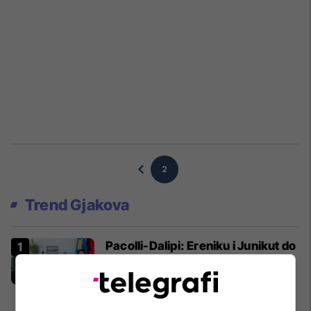
2
Trend Gjakova
Pacolli-Dalipi: Ereniku i Junikut do
të jetë lumi i parë në Kosovë që
çlirohet nga ngulfatja e betonit
Juniku