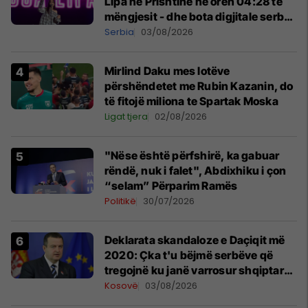
Lipa në Prishtinë në orën 04:28 të
mëngjesit - dhe bota digjitale serbe
shpall gjendjen e luftës
Serbia
03/08/2026
Mirlind Daku mes lotëve
përshëndetet me Rubin Kazanin, do
të fitojë miliona te Spartak Moska
Ligat tjera
02/08/2026
"Nëse është përfshirë, ka gabuar
rëndë, nuk i falet", Abdixhiku i çon
“selam” Përparim Ramës
Politikë
30/07/2026
​Deklarata skandaloze e Daçiqit më
2020: Çka t'u bëjmë serbëve që
tregojnë ku janë varrosur shqiptarët
në Serbi
Kosovë
03/08/2026