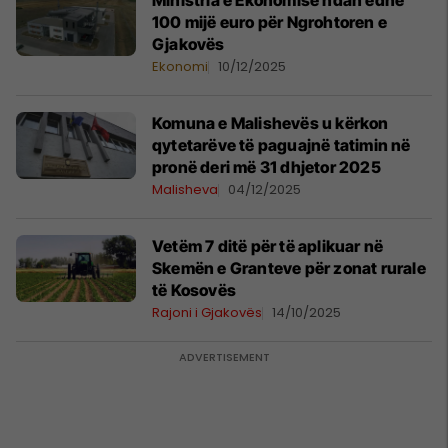
Ministria e Ekonomisë ndan edhe
100 mijë euro për Ngrohtoren e
Gjakovës
Ekonomi
10/12/2025
Komuna e Malishevës u kërkon
qytetarëve të paguajnë tatimin në
pronë deri më 31 dhjetor 2025
Malisheva
04/12/2025
Vetëm 7 ditë për të aplikuar në
Skemën e Granteve për zonat rurale
të Kosovës
Rajoni i Gjakovës
14/10/2025