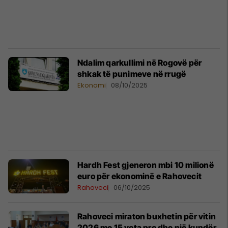
Ndalim qarkullimi në Rogovë për
shkak të punimeve në rrugë
Ekonomi
08/10/2025
Hardh Fest gjeneron mbi 10 milionë
euro për ekonominë e Rahovecit
Rahoveci
06/10/2025
Rahoveci miraton buxhetin për vitin
2026 me 15 vota pro dhe një kundër