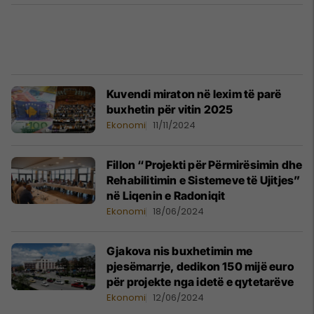
Kuvendi miraton në lexim të parë
buxhetin për vitin 2025
Ekonomi
11/11/2024
Fillon “Projekti për Përmirësimin dhe
Rehabilitimin e Sistemeve të Ujitjes”
në Liqenin e Radoniqit
Ekonomi
18/06/2024
Gjakova nis buxhetimin me
pjesëmarrje, dedikon 150 mijë euro
për projekte nga idetë e qytetarëve
Ekonomi
12/06/2024