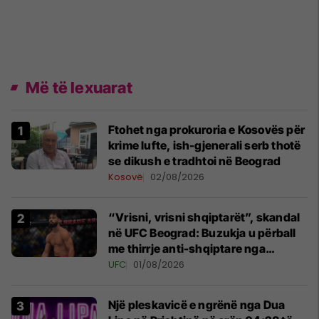
Më të lexuarat
Ftohet nga prokuroria e Kosovës për
krime lufte, ish-gjenerali serb thotë
se dikush e tradhtoi në Beograd
Kosovë
02/08/2026
“Vrisni, vrisni shqiptarët”, skandal
në UFC Beograd: Buzukja u përball
me thirrje anti-shqiptare nga
tribunat
UFC
01/08/2026
Një pleskavicë e ngrënë nga Dua