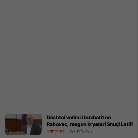
Dështoi votimi i buxhetit në
Rahovec, reagon kryetari Smajl Latifi
Rahoveci
22/09/2025