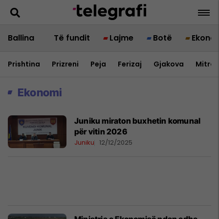
Ballina
Të fundit
Lajme
Botë
Ekono
Prishtina
Prizreni
Peja
Ferizaj
Gjakova
Mitrov
Ekonomi
Juniku miraton buxhetin komunal
për vitin 2026
Juniku
12/12/2025