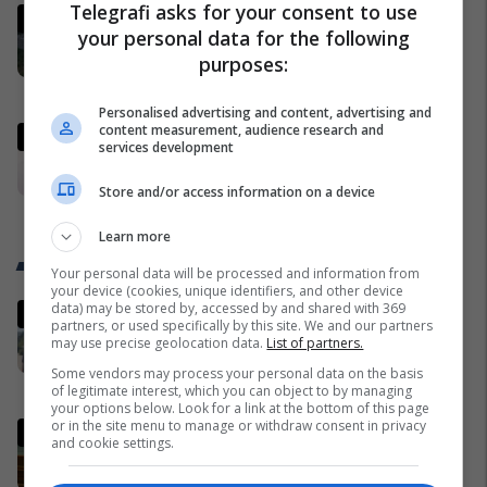
Telegrafi asks for your consent to use
Juniku vendos udhëzues për
your personal data for the following
ndarjen e mbeturinave, synohet
purposes:
rritja e ndërgjegjësimit qytetar
Juniku
Personalised advertising and content, advertising and
content measurement, audience research and
Qytetari gjen portofol me 2,940
services development
euro në Malishevë dhe e dorëzon
në Polici
Store and/or access information on a device
Malisheva
Learn more
Trend Telegrafi
Your personal data will be processed and information from
your device (cookies, unique identifiers, and other device
data) may be stored by, accessed by and shared with 369
“Marre duhet me ju ardhë, turp
partners, or used specifically by this site. We and our partners
për votat që i keni”, njëri nga
may use precise geolocation data.
List of partners.
protestuesit i drejtohet Bedri
Some vendors may process your personal data on the basis
Hamzës
Politikë
of legitimate interest, which you can object to by managing
your options below. Look for a link at the bottom of this page
or in the site menu to manage or withdraw consent in privacy
Ndërpritet seanca, Kurti nuk
and cookie settings.
prezanton emër për
kryeparlamentar - kërkon kohë