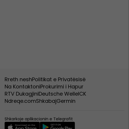
Rreth nesh
Politikat e Privatësisë
Na Kontaktoni
Prokurimi i Hapur
RTV Dukagjini
Deutsche Welle
ICK
Ndreqe.com
Shkabaj
Germin
Shkarkoje aplikacionin e Telegrafit