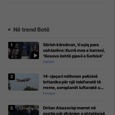
Në trend Botë
Sërish kërcënon, Vuçiq para
ushtarëve: Kurrë mos e harroni,
'Kosova është pjesë e Serbisë'
Serbia
14-vjeçari ndihmon policinë
britanike për një telefonatë të
rreme, aeroplanët luftarakë u
ngritën në ajër për të
Evropa
interceptuar fluturaken e Qatar
Airways që po shkonte drejt
Dritan Abazoviqi merret në
Mançesterit
pyetje për dhënien e shtetësisë