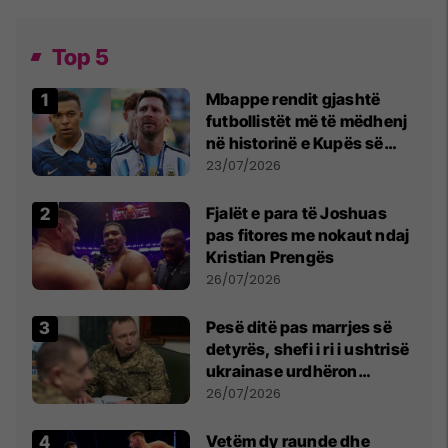
Top 5
Mbappe rendit gjashtë
futbollistët më të mëdhenj
në historinë e Kupës së
Botës, Messi mbetet i dyti
23/07/2026
Fjalët e para të Joshuas
pas fitores me nokaut ndaj
Kristian Prengës
26/07/2026
Pesë ditë pas marrjes së
detyrës, shefi i ri i ushtrisë
ukrainase urdhëron
kontroll të madh
26/07/2026
Vetëm dy raunde dhe