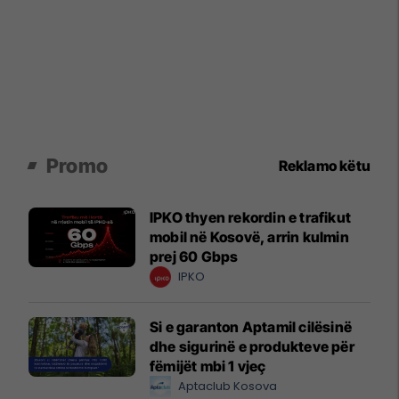
Promo
Reklamo këtu
IPKO thyen rekordin e trafikut
mobil në Kosovë, arrin kulmin
prej 60 Gbps
IPKO
Si e garanton Aptamil cilësinë
dhe sigurinë e produkteve për
fëmijët mbi 1 vjeç
Aptaclub Kosova