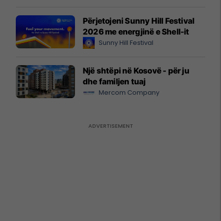
Përjetojeni Sunny Hill Festival
2026 me energjinë e Shell-it
Sunny Hill Festival
Një shtëpi në Kosovë - për ju
dhe familjen tuaj
Mercom Company