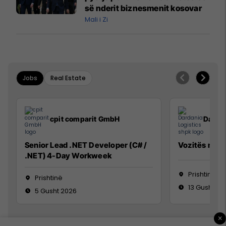
së nderit biznesmenit kosovar
Mali i Zi
Jobs
Real Estate
cpit comparit GmbH
Dardan
Senior Lead .NET Developer (C# /
Vozitës me K
.NET) 4-Day Workweek
Prishtinë
Prishtinë
13 Gusht 20
5 Gusht 2026
×