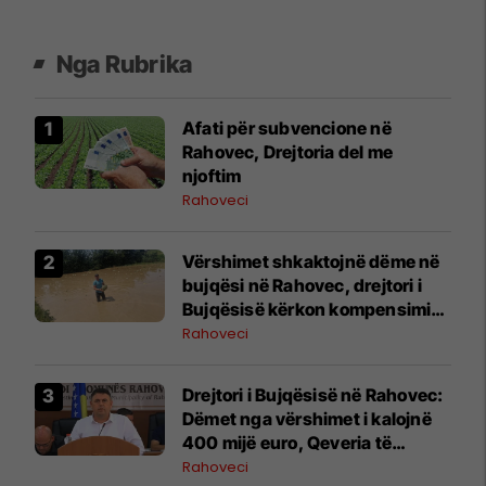
Nga Rubrika
Afati për subvencione në
Rahovec, Drejtoria del me
njoftim
Rahoveci
Vërshimet shkaktojnë dëme në
bujqësi në Rahovec, drejtori i
Bujqësisë kërkon kompensimin
e fermerëve
Rahoveci
Drejtori i Bujqësisë në Rahovec:
Dëmet nga vërshimet i kalojnë
400 mijë euro, Qeveria të
ndihmojë fermerët
Rahoveci