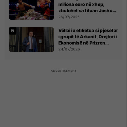
miliona euro në xhep,
zbulohet sa fituan Joshua
e Prenga
26/07/2026
Vëllai iu etiketua si pjesëtar
i grupit të Arkanit, Drejtori i
Ekonomisë në Prizren
mohon pretendimet
24/07/2026