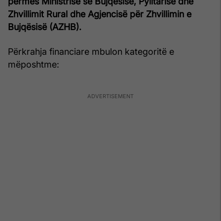
përmes Ministrisë së Bujqësisë, Pylltarisë dhe
Zhvillimit Rural dhe Agjencisë për Zhvillimin e
Bujqësisë (AZHB).
Përkrahja financiare mbulon kategoritë e
mëposhtme: