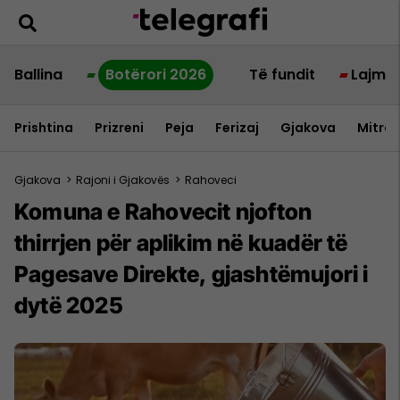
Ballina
Botërori 2026
Të fundit
Lajme
Prishtina
Prizreni
Peja
Ferizaj
Gjakova
Mitrov
Gjakova
>
Rajoni i Gjakovës
>
Rahoveci
Komuna e Rahovecit njofton
thirrjen për aplikim në kuadër të
Pagesave Direkte, gjashtëmujori i
dytë 2025