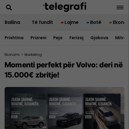
Ballina
Të fundit
Lajme
Botë
Ekono
Prishtina
Prizreni
Peja
Ferizaj
Gjakova
Mitrov
Ekonomi
>
Marketing
Momenti perfekt për Volvo: deri në
15.000€ zbritje!