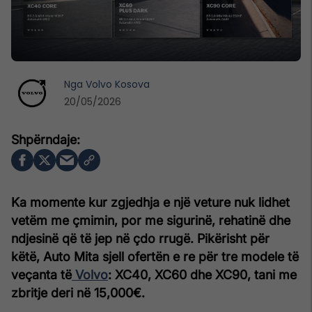
Nga
Volvo Kosova
20/05/2026
Ka momente kur zgjedhja e një veture nuk lidhet
vetëm me çmimin, por me sigurinë, rehatinë dhe
ndjesinë që të jep në çdo rrugë. Pikërisht për
këtë, Auto Mita sjell ofertën e re për tre modele të
veçanta të
Volvo
: XC40, XC60 dhe XC90, tani me
zbritje deri në 15,000€.