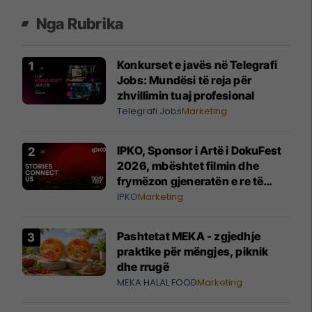
Nga Rubrika
Konkurset e javës në Telegrafi
Jobs: Mundësi të reja për
zhvillimin tuaj profesional
Telegrafi Jobs
Marketing
IPKO, Sponsor i Artë i DokuFest
2026, mbështet filmin dhe
frymëzon gjeneratën e re të
krijuesve
IPKO
Marketing
Pashtetat MEKA - zgjedhje
praktike për mëngjes, piknik
dhe rrugë
MEKA HALAL FOOD
Marketing