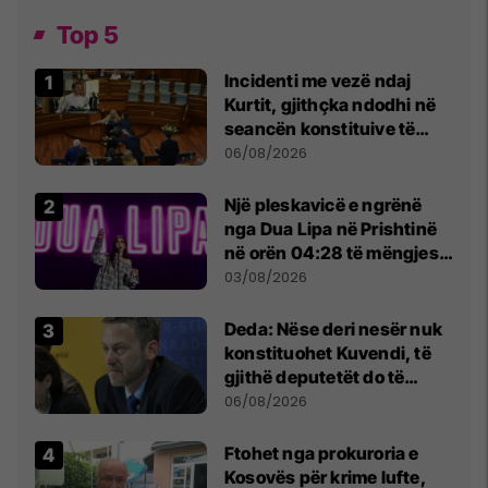
Top 5
Incidenti me vezë ndaj
Kurtit, gjithçka ndodhi në
seancën konstituive të
Kuvendit
06/08/2026
Një pleskavicë e ngrënë
nga Dua Lipa në Prishtinë
në orën 04:28 të mëngjesit
- dhe bota digjitale serbe
03/08/2026
shpall gjendjen e luftës
Deda: Nëse deri nesër nuk
konstituohet Kuvendi, të
gjithë deputetët do të
bëjnë shkelje të rëndë
06/08/2026
kushtetuese
Ftohet nga prokuroria e
Kosovës për krime lufte,