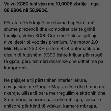
Volvo XC60 tani vjen me 10,000€ zbritje - nga
68,990€ në 58,990€.
Për ata që kërkojnë më shumë hapësirë, më
shumë prezencë dhe komoditet për të gjithë
familjen, Volvo XC90 Core me 7 ulëse sjell një
nivel tjetër të vozitjes premium. Me motor 2.0
Mild Hybrid 250 KF, sistem 4x4 automatik dhe
dizajn të fuqishëm, XC90 është krijuar për rrugë
të gjata, përditshmëri dinamike dhe udhëtime pa
kompromis.
Në pajisjet e tij përfshihen interier lëkure,
navigacion me Google Maps, ulëse dhe timon me
nxemje, ulëse të para me rregullim elektronik dhe
3 memorie, sensorë para dhe mbrapa, sensorë
anësorë për kënd të vdekur, kamerë mbrapa,