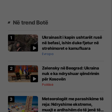
Në trend Botë
Ukrainasit i kapin ushtarët rusë
në befasi, ishin duke fjetur në
strehimoret e kamufluara
Evropa
Zelensky në Beograd: Ukraina
nuk e ka ndryshuar qëndrimin
për Kosovën
Politikë
Meteorologët me parashikime të
reja: Ndryshime ekstreme,
muajt e ardhshëm do të jenë të