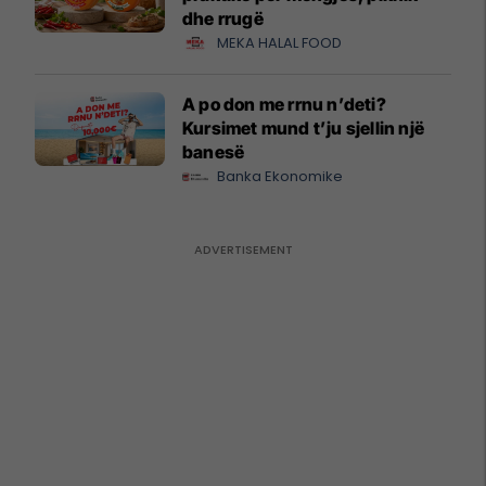
dhe rrugë
MEKA HALAL FOOD
A po don me rrnu n’deti?
Kursimet mund t’ju sjellin një
banesë
Banka Ekonomike