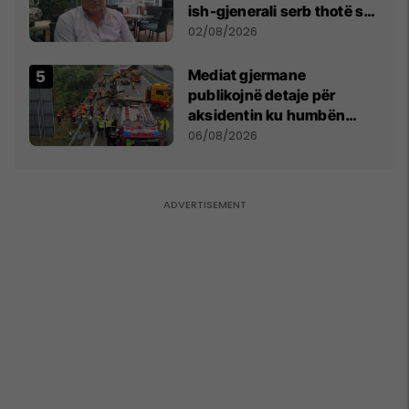
ish-gjenerali serb thotë se
dikush e tradhtoi në
02/08/2026
Beograd
Mediat gjermane
publikojnë detaje për
aksidentin ku humbën
jetën tre mërgimtarë nga
06/08/2026
Komogllava e Ferizajt