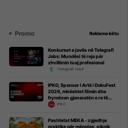
Promo
Reklamo këtu
Konkurset e javës në Telegrafi
Jobs: Mundësi të reja për
zhvillimin tuaj profesional
Telegrafi Jobs
IPKO, Sponsor i Artë i DokuFest
2026, mbështet filmin dhe
frymëzon gjeneratën e re të
krijuesve
IPKO
Pashtetat MEKA - zgjedhje
praktike për mëngjes, piknik