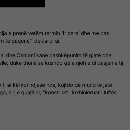
ija e prenë vetëm termin ‘frizere’ dhe më pas
im të paqenë”, deklaroi ai.
e ai dhe Osmani kanë bashkëpunim të gjatë dhe
llë, duke thënë se kushdo që e njeh e di qasjen e tij
it, ai kërkoi ndjesë ndaj kujtdo që mund të jetë
a, siç e quajti ai, “konstrukt i inxhinieruar i luftës