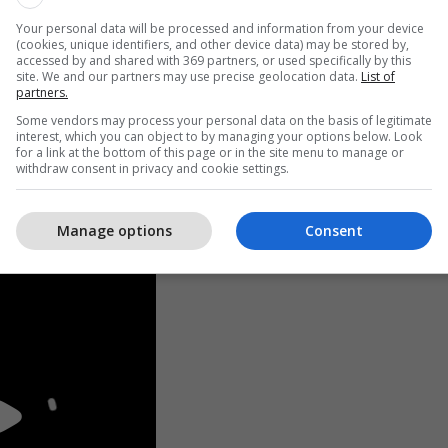
Your personal data will be processed and information from your device
(cookies, unique identifiers, and other device data) may be stored by,
accessed by and shared with 369 partners, or used specifically by this
site. We and our partners may use precise geolocation data.
List of
partners.
Some vendors may process your personal data on the basis of legitimate
interest, which you can object to by managing your options below. Look
for a link at the bottom of this page or in the site menu to manage or
withdraw consent in privacy and cookie settings.
Manage options
Consent