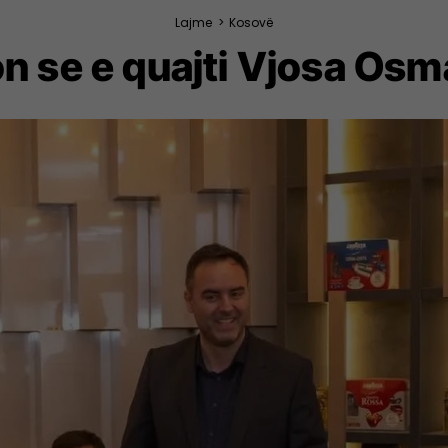
Lajme
>
Kosovë
 se e quajti Vjosa Osm