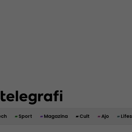
ech
Sport
Magazina
Cult
Ajo
Life