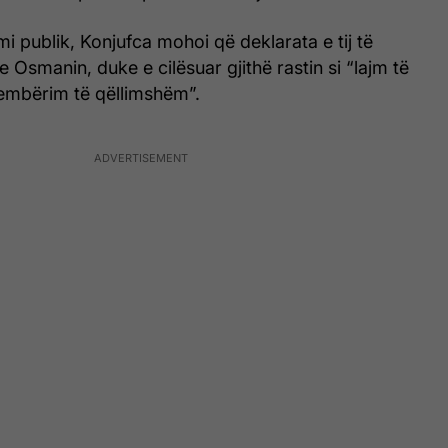
i publik, Konjufca mohoi që deklarata e tij të
e Osmanin, duke e cilësuar gjithë rastin si “lajm të
embërim të qëllimshëm”.