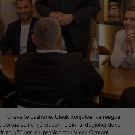
ë i Punëve të Jashtme, Glauk Konjufca, ka reaguar
aportua se në një video-incizim ai dëgjohej duke
frizerkë” për ish-presidenten Vjosa Osmani.