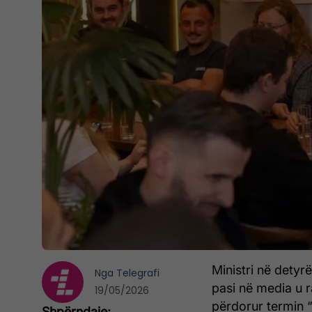
Ministri në detyr
Nga
Telegrafi
pasi në media u r
19/05/2026
përdorur termin “