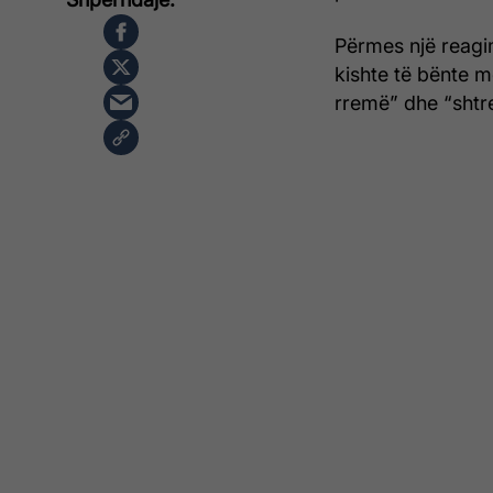
Përmes një reagim
kishte të bënte m
rremë” dhe “shtr