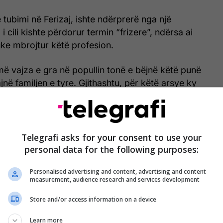
ë tubimi në Ferizaj, ishte ndërprerë nga një
 cili kishte përdorur termin “frizere”, ndërsa ai
ke mbrojtur këtë profesion.
ë vajza e gra në popullin tonë e bëjnë këtë punë
jnë familjen e tyre. Gjithashtu, për këtë arsye ky
ërfshirë edhe në programin e arsimit dual të
veria”, tha Konjufca.
mi kishte vetëm qëllimin për të kundërshtuar
Telegrafi asks for your consent to use your
es të profesionit të frizeres dhe nuk kishte asnjë
personal data for the following purposes:
enten Osmani.
Personalised advertising and content, advertising and content
measurement, audience research and services development
Store and/or access information on a device
Learn more