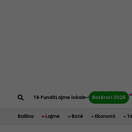
Të Fundit
Lajme lokale
Botërori 2026
Ballina
Lajme
Botë
Ekonomi
T