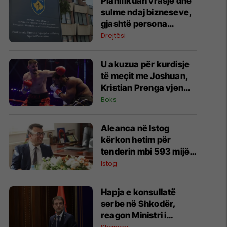
​Planifikuan vrasje dhe
sulme ndaj bizneseve,
gjashtë persona
përfundojnë nën
Drejtësi
aktakuzë
U akuzua për kurdisje
të meçit me Joshuan,
Kristian Prenga vjen
me reagim të ashpër
Boks
Aleanca në Istog
kërkon hetim për
tenderin mbi 593 mijë
euro në Vrellë,
Istog
përmend edhe
zhdukjen e një
Hapja e konsullatë
dokumenti
serbe në Shkodër,
reagon Ministri i