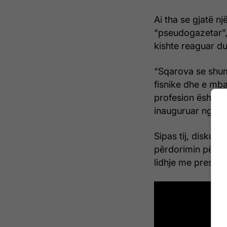
Ai tha se gjatë nj
“pseudogazetar”, i
kishte reaguar du
“Sqarova se shum
fisnike dhe e mba
profesion është p
inauguruar nga qe
Sipas tij, diskuti
përdorimin përçmu
lidhje me presid