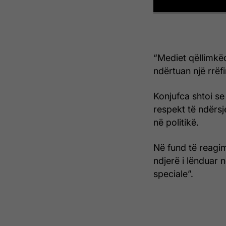
“Mediet qëllimkëq
ndërtuan një rrëf
Konjufca shtoi s
respekt të ndërsje
në politikë.
Në fund të reagim
ndjerë i lënduar ng
speciale”.