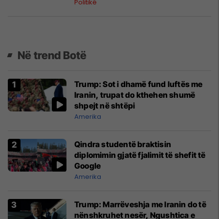
Politikë
Në trend Botë
Trump: Sot i dhamë fund luftës me
Iranin, trupat do kthehen shumë
shpejt në shtëpi
Amerika
Qindra studentë braktisin
diplomimin gjatë fjalimit të shefit të
Google
Amerika
Trump: Marrëveshja me Iranin do të
nënshkruhet nesër, Ngushtica e