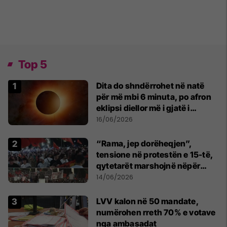
Top 5
Dita do shndërrohet në natë
për më mbi 6 minuta, po afron
eklipsi diellor më i gjatë i
shekullit të 21-të
16/06/2026
“Rama, jep dorëheqjen”,
tensione në protestën e 15-të,
qytetarët marshojnë nëpër
kryeqytet
14/06/2026
LVV kalon në 50 mandate,
numërohen rreth 70% e votave
nga ambasadat