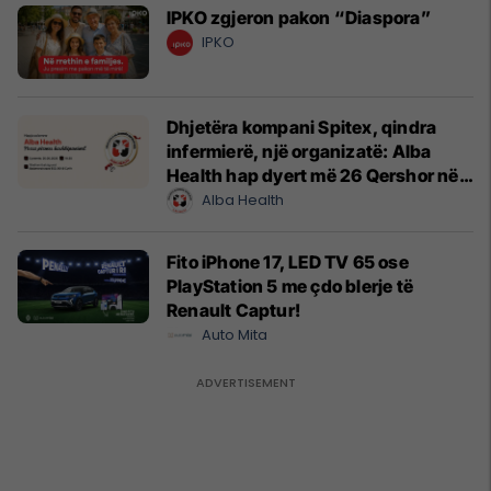
IPKO zgjeron pakon “Diaspora”
IPKO
Dhjetëra kompani Spitex, qindra
infermierë, një organizatë: Alba
Health hap dyert më 26 Qershor në
Cyrih
Alba Health
Fito iPhone 17, LED TV 65 ose
PlayStation 5 me çdo blerje të
Renault Captur!
Auto Mita