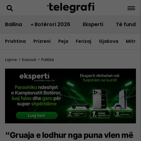
Ballina
Botërori 2026
Eksperti
Të fundit
Prishtina
Prizreni
Peja
Ferizaj
Gjakova
Mitrov
Lajme
>
Kosovë
>
Politikë
“Gruaja e lodhur nga puna vlen më