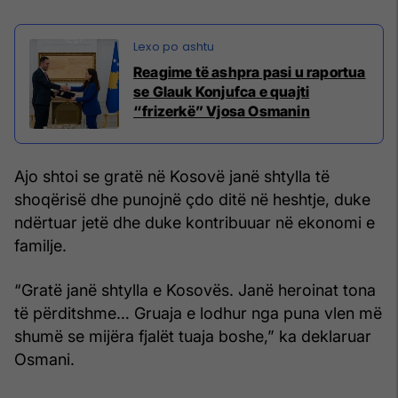
Reagime të ashpra pasi u raportua
se Glauk Konjufca e quajti
“frizerkë” Vjosa Osmanin
Ajo shtoi se gratë në Kosovë janë shtylla të
shoqërisë dhe punojnë çdo ditë në heshtje, duke
ndërtuar jetë dhe duke kontribuuar në ekonomi e
familje.
“Gratë janë shtylla e Kosovës. Janë heroinat tona
të përditshme… Gruaja e lodhur nga puna vlen më
shumë se mijëra fjalët tuaja boshe,” ka deklaruar
Osmani.