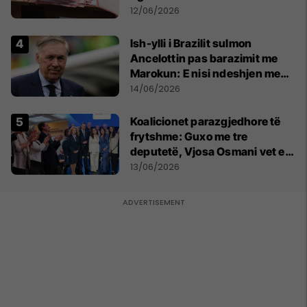
12/06/2026
Ish-ylli i Brazilit sulmon
Ancelottin pas barazimit me
Marokun: E nisi ndeshjen me
formacionin e gabuar
14/06/2026
Koalicionet parazgjedhore të
frytshme: Guxo me tre
deputetë, Vjosa Osmani vet e
treta në Kuvend
13/06/2026