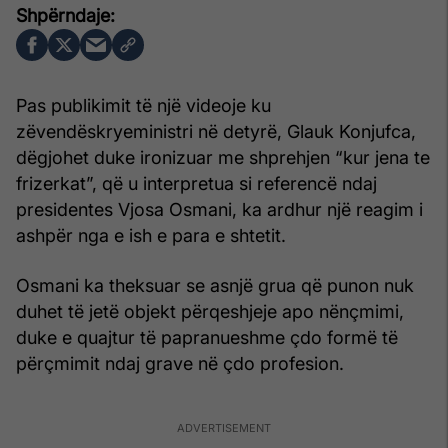
Pas publikimit të një videoje ku
zëvendëskryeministri në detyrë, Glauk Konjufca,
dëgjohet duke ironizuar me shprehjen “kur jena te
frizerkat”, që u interpretua si referencë ndaj
presidentes Vjosa Osmani, ka ardhur një reagim i
ashpër nga e ish e para e shtetit.
Osmani ka theksuar se asnjë grua që punon nuk
duhet të jetë objekt përqeshjeje apo nënçmimi,
duke e quajtur të papranueshme çdo formë të
përçmimit ndaj grave në çdo profesion.