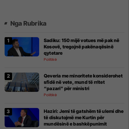
Nga Rubrika
Sadiku: 150 mijë votues më pak në
Kosovë, tregojnë pakënaqësinë
qytetare
Politikë
Qeveria me minoritete konsiderohet
sfidë në vete, mund të rritet
“pazari” për ministri
Politikë
Haziri: Jemi të gatshëm të ulemi dhe
të diskutojmë me Kurtin për
mundësinë e bashkëpunimit