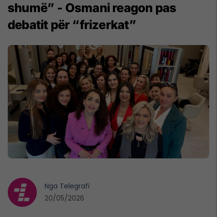
shumë” - Osmani reagon pas
debatit për “frizerkat”
Nga
Telegrafi
20/05/2026