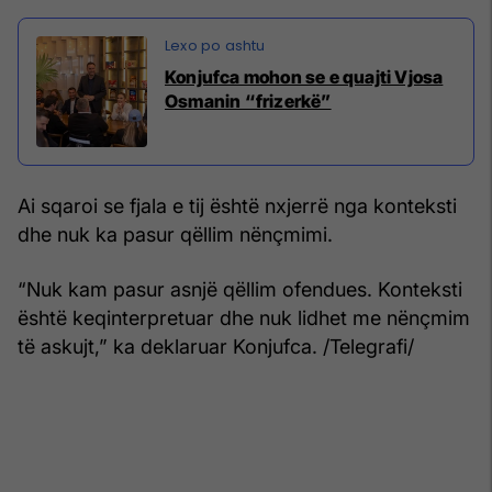
Konjufca mohon se e quajti Vjosa
Osmanin “frizerkë”
Ai sqaroi se fjala e tij është nxjerrë nga konteksti
dhe nuk ka pasur qëllim nënçmimi.
“Nuk kam pasur asnjë qëllim ofendues. Konteksti
është keqinterpretuar dhe nuk lidhet me nënçmim
të askujt,” ka deklaruar Konjufca. /Telegrafi/