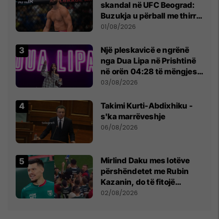
skandal në UFC Beograd:
Buzukja u përball me thirrje
anti-shqiptare nga
01/08/2026
tribunat
Një pleskavicë e ngrënë
nga Dua Lipa në Prishtinë
në orën 04:28 të mëngjesit
- dhe bota digjitale serbe
03/08/2026
shpall gjendjen e luftës
Takimi Kurti-Abdixhiku -
s'ka marrëveshje
06/08/2026
Mirlind Daku mes lotëve
përshëndetet me Rubin
Kazanin, do të fitojë
miliona te Spartak Moska
02/08/2026