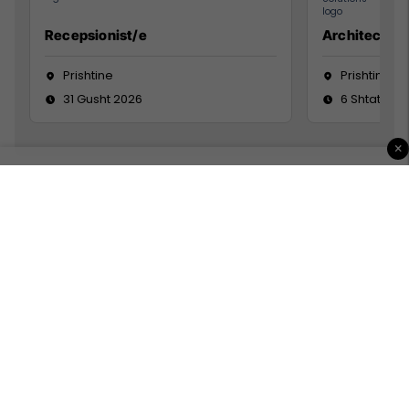
Recepsionist/e
Architect
Prishtine
Prishtinë
31 Gusht 2026
6 Shtator 2
×