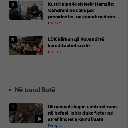
​Kurti i nis sërish letër Hamzës:
Qëndroni në sallë për
presidentin, ua japim kryetarin e
Kuvendit
Politikë
LDK kërkon që Kuvendi të
konstituohet sonte
Politikë
Në trend Botë
Ukrainasit i kapin ushtarët rusë
në befasi, ishin duke fjetur në
strehimoret e kamufluara
Evropa