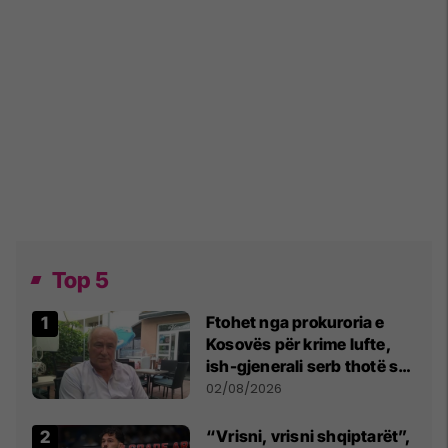
Top 5
Ftohet nga prokuroria e
Kosovës për krime lufte,
ish-gjenerali serb thotë se
dikush e tradhtoi në
02/08/2026
Beograd
“Vrisni, vrisni shqiptarët”,