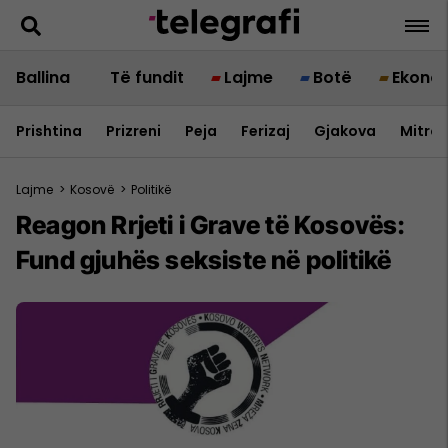
Ballina
Të fundit
Lajme
Botë
Ekono
Prishtina
Prizreni
Peja
Ferizaj
Gjakova
Mitrov
Lajme
>
Kosovë
>
Politikë
Reagon Rrjeti i Grave të Kosovës:
Fund gjuhës seksiste në politikë