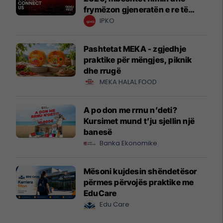
frymëzon gjeneratën e re të
krijuesve
IPKO
Pashtetat MEKA - zgjedhje
praktike për mëngjes, piknik
dhe rrugë
MEKA HALAL FOOD
A po don me rrnu n’deti?
Kursimet mund t’ju sjellin një
banesë
Banka Ekonomike
Mësoni kujdesin shëndetësor
përmes përvojës praktike me
EduCare
Edu Care