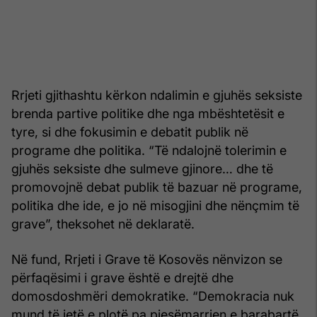
Rrjeti gjithashtu kërkon ndalimin e gjuhës seksiste
brenda partive politike dhe nga mbështetësit e
tyre, si dhe fokusimin e debatit publik në
programe dhe politika. “Të ndalojnë tolerimin e
gjuhës seksiste dhe sulmeve gjinore… dhe të
promovojnë debat publik të bazuar në programe,
politika dhe ide, e jo në misogjini dhe nënçmim të
grave”, theksohet në deklaratë.
Në fund, Rrjeti i Grave të Kosovës nënvizon se
përfaqësimi i grave është e drejtë dhe
domosdoshmëri demokratike. “Demokracia nuk
mund të jetë e plotë pa pjesëmarrjen e barabartë