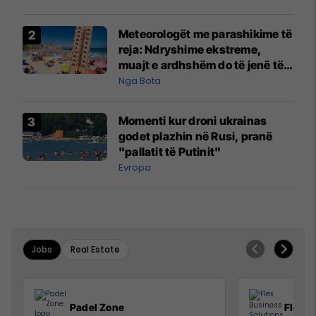
Meteorologët me parashikime të
reja: Ndryshime ekstreme,
muajt e ardhshëm do të jenë të
pazakontë
Nga Bota
Momenti kur droni ukrainas
godet plazhin në Rusi, pranë
"pallatit të Putinit"
Evropa
Jobs
Real Estate
Padel Zone
Flex B