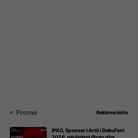
Promo
Reklamo këtu
IPKO, Sponsor i Artë i DokuFest
2026, mbështet filmin dhe