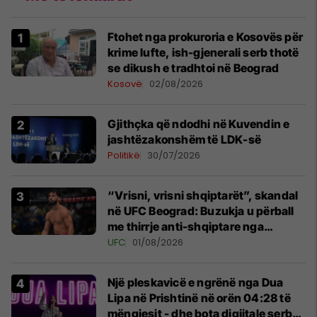
Ftohet nga prokuroria e Kosovës për
krime lufte, ish-gjenerali serb thotë
se dikush e tradhtoi në Beograd
Kosovë
02/08/2026
Gjithçka që ndodhi në Kuvendin e
jashtëzakonshëm të LDK-së
Politikë
30/07/2026
“Vrisni, vrisni shqiptarët”, skandal
në UFC Beograd: Buzukja u përball
me thirrje anti-shqiptare nga
tribunat
UFC
01/08/2026
Një pleskavicë e ngrënë nga Dua
Lipa në Prishtinë në orën 04:28 të
mëngjesit - dhe bota digjitale serbe