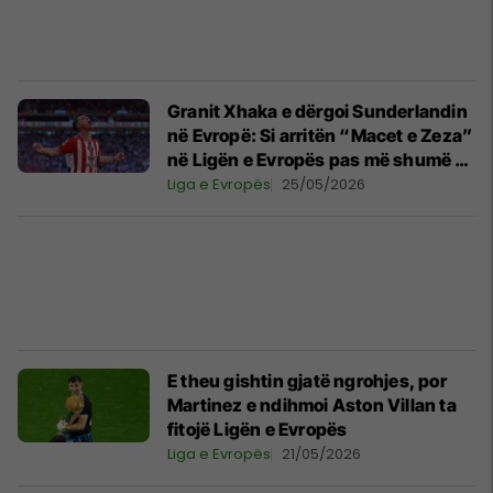
Granit Xhaka e dërgoi Sunderlandin
në Evropë: Si arritën “Macet e Zeza”
në Ligën e Evropës pas më shumë se
50 vitesh
Liga e Evropës
25/05/2026
E theu gishtin gjatë ngrohjes, por
Martinez e ndihmoi Aston Villan ta
fitojë Ligën e Evropës
Liga e Evropës
21/05/2026