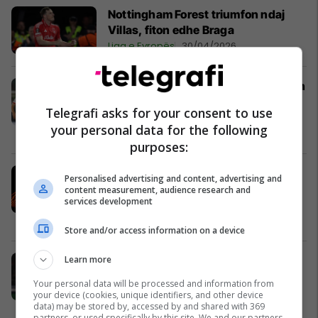
Nottingham Forest triumfon ndaj
Villas, fiton edhe Braga
Liga e Evropës
30/04/2026
Braga e shokon Betisin, kualifikohen
në gjysmëfinale edhe Aston Villa,
Telegrafi asks for your consent to use
Freiburg e Nottingham
your personal data for the following
Liga e Evropës
16/04/2026
purposes:
Dita e çerekfinaleve në Ligën e
Personalised advertising and content, advertising and
Evropës dhe Ligën e Konferencës,
content measurement, audience research and
services development
shtatë ndeshje në program
Liga e Evropës
09/04/2026
Store and/or access information on a device
Learn more
Roma luan baras në udhëtim te
Bologna në kuadër të Ligës së
Your personal data will be processed and information from
Evropës
your device (cookies, unique identifiers, and other device
data) may be stored by, accessed by and shared with 369
Liga e Evropës
12/03/2026
partners, or used specifically by this site. We and our partners