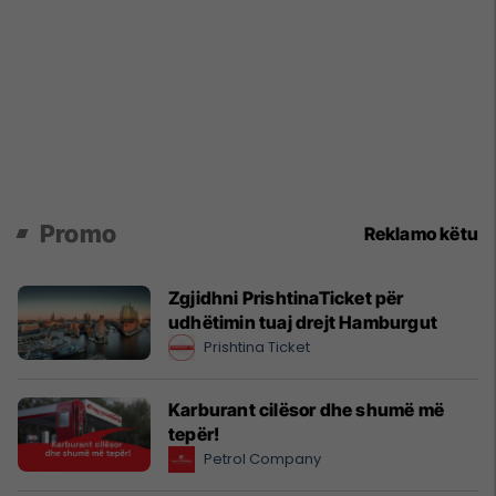
Promo
Reklamo këtu
Zgjidhni PrishtinaTicket për
udhëtimin tuaj drejt Hamburgut
Prishtina Ticket
Karburant cilësor dhe shumë më
tepër!
Petrol Company