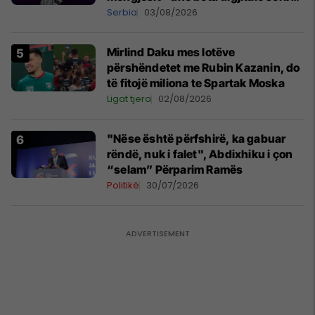
shpall gjendjen e luftës
Serbia
03/08/2026
Mirlind Daku mes lotëve
përshëndetet me Rubin Kazanin, do
të fitojë miliona te Spartak Moska
Ligat tjera
02/08/2026
"Nëse është përfshirë, ka gabuar
rëndë, nuk i falet", Abdixhiku i çon
“selam” Përparim Ramës
Politikë
30/07/2026