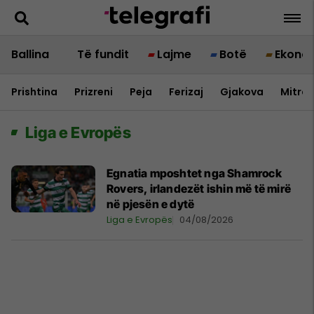
Ballina
Të fundit
Lajme
Botë
Ekono
Prishtina
Prizreni
Peja
Ferizaj
Gjakova
Mitrov
Liga e Evropës
Egnatia mposhtet nga Shamrock
Rovers, irlandezët ishin më të mirë
në pjesën e dytë
Liga e Evropës
04/08/2026