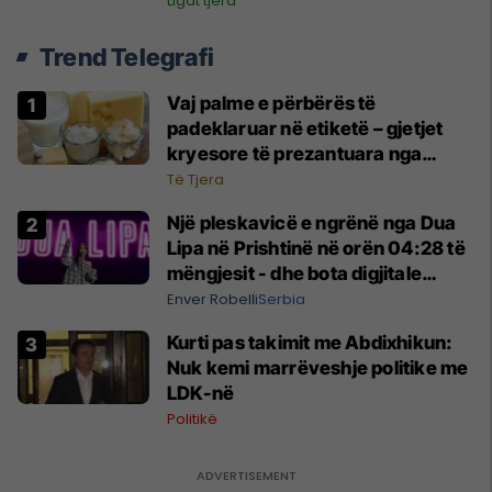
Ligat tjera
Trend Telegrafi
Vaj palme e përbërës të
padeklaruar në etiketë – gjetjet
kryesore të prezantuara nga
AUV-i pas kontrollit në sektorin e
Të Tjera
qumështit
Një pleskavicë e ngrënë nga Dua
Lipa në Prishtinë në orën 04:28 të
mëngjesit - dhe bota digjitale
serbe shpall gjendjen e luftës
Enver Robelli
Serbia
Kurti pas takimit me Abdixhikun:
Nuk kemi marrëveshje politike me
LDK-në
Politikë