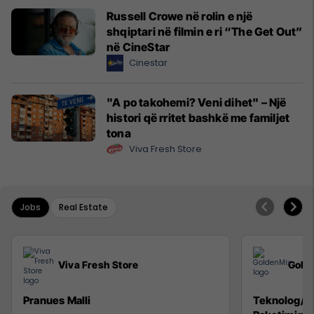
Russell Crowe në rolin e një
shqiptari në filmin e ri “The Get Out”
në CineStar
Cinestar
"A po takohemi? Veni dihet" – Një
histori që rritet bashkë me familjet
tona
Viva Fresh Store
Jobs
Real Estate
Viva Fresh Store
Gold
Pranues Malli
Teknolog/e 