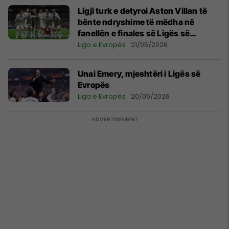
Ligji turk e detyroi Aston Villan të
bënte ndryshime të mëdha në
fanellën e finales së Ligës së
Evropës
Liga e Evropës
21/05/2026
Unai Emery, mjeshtëri i Ligës së
Evropës
Liga e Evropës
20/05/2026