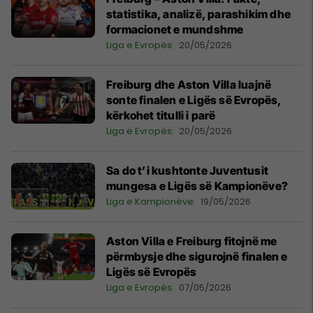
statistika, analizë, parashikim dhe
formacionet e mundshme
Liga e Evropës
20/05/2026
Freiburg dhe Aston Villa luajnë
sonte finalen e Ligës së Evropës,
kërkohet titulli i parë
Liga e Evropës
20/05/2026
Sa do t’i kushtonte Juventusit
mungesa e Ligës së Kampionëve?
Liga e Kampionëve
19/05/2026
Aston Villa e Freiburg fitojnë me
përmbysje dhe sigurojnë finalen e
Ligës së Evropës
Liga e Evropës
07/05/2026