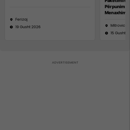
Paketimin e
Përpunimin 
Menaxhimin 
Ferizaj
Mitrovicë
19 Gusht 2026
15 Gusht 2