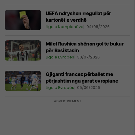
UEFA ndryshon rregullat për
kartonët e verdhë
Liga e Kampionëve
04/08/2026
Milot Rashica shënon gol të bukur
për Besiktasin
Liga e Evropës
30/07/2026
Gjiganti francez përballet me
përjashtim nga garat evropiane
Liga e Evropës
05/06/2026