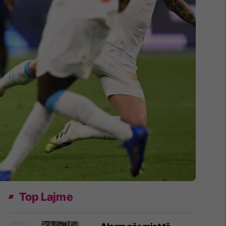
Top Lajme