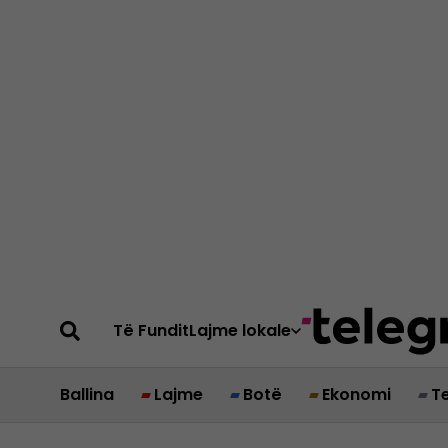
Të Fundit
Lajme lokale
Ballina
Lajme
Botë
Ekonomi
T