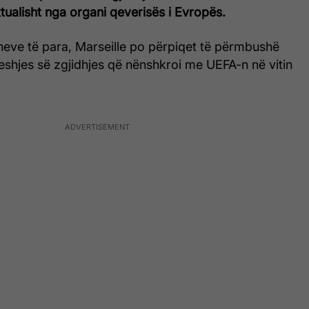
ualisht nga organi qeverisës i Evropës.
neve të para, Marseille po përpiqet të përmbushë
eshjes së zgjidhjes që nënshkroi me UEFA-n në vitin