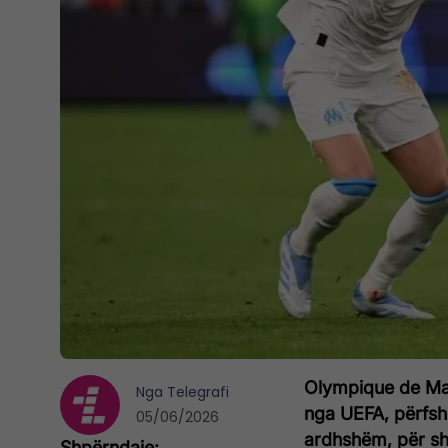
Olympique de Mar
Nga
Telegrafi
nga UEFA, përfshi
05/06/2026
ardhshëm, për sh