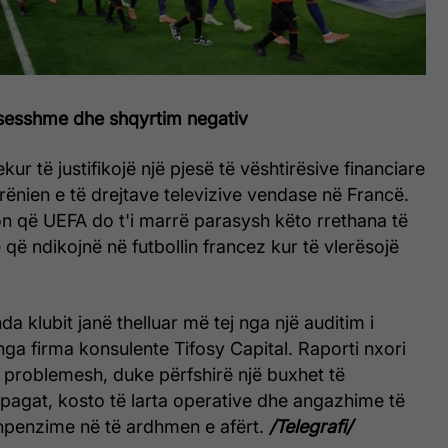
sesshme dhe shqyrtim negativ
kur të justifikojë një pjesë të vështirësive financiare
ënien e të drejtave televizive vendase në Francë.
on që UEFA do t'i marrë parasysh këto rrethana të
ë ndikojnë në futbollin francez kur të vlerësojë
a klubit janë thelluar më tej nga një auditim i
nga firma konsulente Tifosy Capital. Raporti nxori
 problemesh, duke përfshirë një buxhet të
pagat, kosto të larta operative dhe angazhime të
penzime në të ardhmen e afërt.
/Telegrafi/