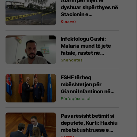
Alarm për mjet të
dyshuar shpërthyes në
Stacionin e
Autobusëve në
Kosovë
Prishtinë, policia në
vendngjarje
​Infektologu Gashi:
Malaria mund të jetë
fatale, rastet në
Kosovë janë të
Shëndetësi
importuara
FSHF tërheq
mbështetjen për
Gianni Infantinon në
garën për president të
Përfaqësueset
FIFA-s
Pavarësisht betimit si
deputete, Kurti: Haxhiu
mbetet ushtruese e