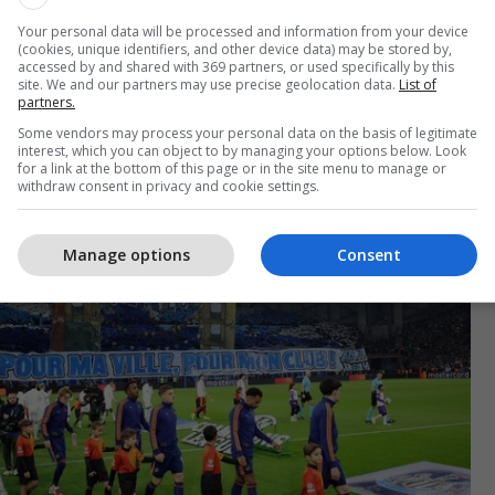
yrtuar rastet e klubeve që veprojnë sipas
 zgjidhjes. Ndërsa Paris Saint-Germain nuk
Your personal data will be processed and information from your device
(cookies, unique identifiers, and other device data) may be stored by,
rezik dhe nuk priten sanksione serioze për
accessed by and shared with 369 partners, or used specifically by this
site. We and our partners may use precise geolocation data.
List of
s, rasti i Marseille thuhet se konsiderohet si një
partners.
ikët.
Some vendors may process your personal data on the basis of legitimate
interest, which you can object to by managing your options below. Look
for a link at the bottom of this page or in the site menu to manage or
withdraw consent in privacy and cookie settings.
Manage options
Consent