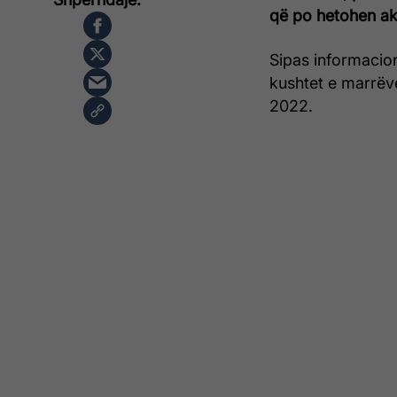
që po hetohen akt
Sipas informacio
kushtet e marrëv
2022.