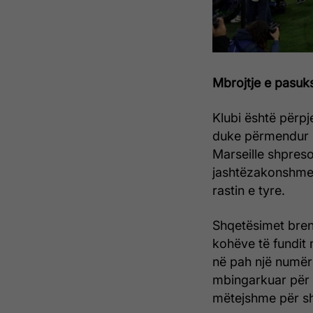
Mbrojtje e pasuk
Klubi është përpje
duke përmendur r
Marseille shpres
jashtëzakonshme q
rastin e tyre.
Shqetësimet brend
kohëve të fundit 
në pah një numër
mbingarkuar për 
mëtejshme për sh