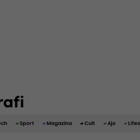
ech
Sport
Magazina
Cult
Ajo
Life