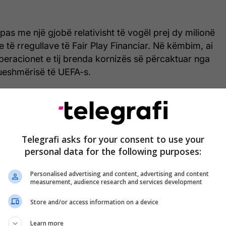
 pas me një gjobë relativisht të vogël prej dy milionë
e të rregullave të Fair Play Financiar. Në këmbim, ai
 operacionet e tij brenda kornizës së përcaktuar nga
rueshmërisë të UEFA-s.
ille nuk ka qenë në gjendje ta ndalojë trendin
ë dhënave nga organi mbikëqyrës financiar francez
regjistruar një humbje neto totale prej gati 157
atë tre sezoneve të fundit.
Telegrafi asks for your consent to use your
personal data for the following purposes:
ë në rritje të vazhdueshme: nga 12.7 milionë euro
Personalised advertising and content, advertising and content
23 në 39.1 milionë euro në sezonin 2023/24, duke
measurement, audience research and services development
lionë euro në sezonin 2024/25.
Store and/or access information on a device
it Financiar të Klubeve i UEFA-s u takua në Nyon të
Learn more