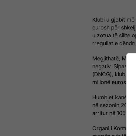
Klubi u gjobit më
eurosh për shkelj
u zotua të sillte
rregullat e qënd
Megjithatë, Marse
negativ. Sipas t
(DNCG), klubi ka 
milionë eurosh gj
Humbjet kanë qen
në sezonin 2022/
arritur në 105 mi
Organi i Kontroll