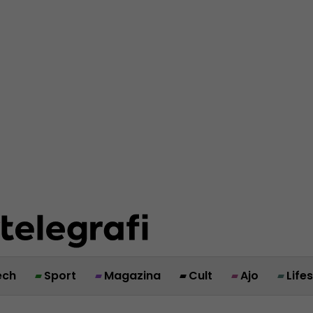
ech
Sport
Magazina
Cult
Ajo
Life