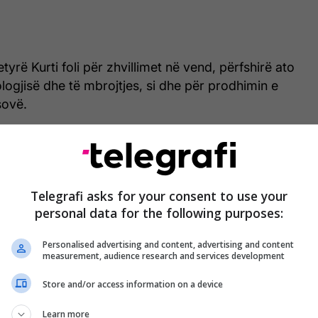
tyrë Kurti foli për zhvillimet në vend, përfshirë ato
logjisë dhe të mbrojtjes, si dhe për prodhimin e
sovë.
an për marrëdhëniet e mira me NATO-n, sigurinë në
ë, si dhe zhvillimet politike aktuale.
hashtu për themelimin e Xhandarmërisë së Kosovës,
Telegrafi asks for your consent to use your
personal data for the following purposes:
. Hamilton, kryeministri në detyrë Kurti shpjegoi
ksoi nevojën e kësaj strukture në forcimin e
Personalised advertising and content, advertising and content
rdinimit me KFOR-in dhe NATO-n në këtë drejtim”,
measurement, audience research and services development
Store and/or access information on a device
Learn more