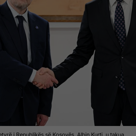
etyrë i Republikës së Kosovës, Albin Kurti, u takua