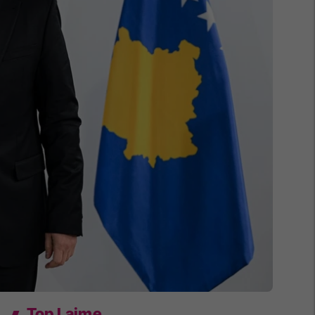
Top Lajme