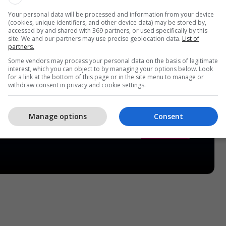
Your personal data will be processed and information from your device
(cookies, unique identifiers, and other device data) may be stored by,
accessed by and shared with 369 partners, or used specifically by this
site. We and our partners may use precise geolocation data.
List of
partners.
Some vendors may process your personal data on the basis of legitimate
interest, which you can object to by managing your options below. Look
for a link at the bottom of this page or in the site menu to manage or
withdraw consent in privacy and cookie settings.
Manage options
Consent