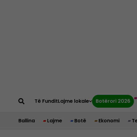
Të Fundit
Lajme lokale
Botërori 2026
Ballina
Lajme
Botë
Ekonomi
T