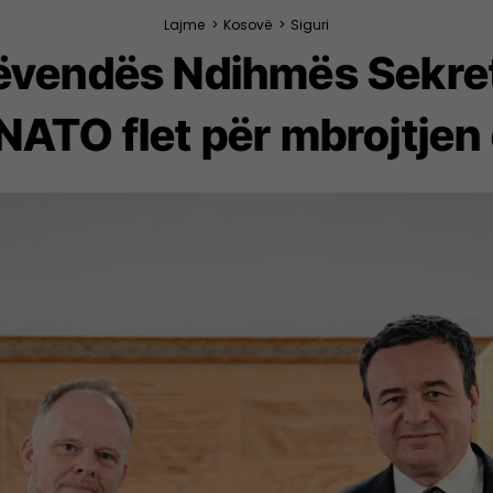
Lajme
>
Kosovë
>
Siguri
Zëvendës Ndihmës Sekret
 NATO flet për mbrojtj