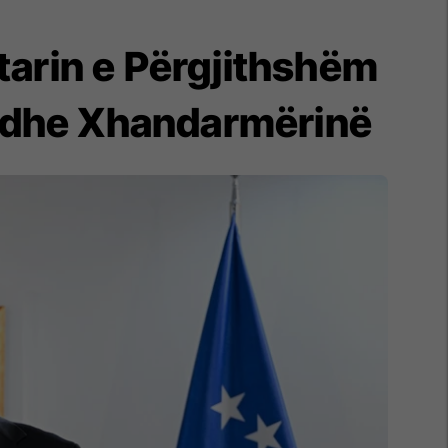
arin e Përgjithshëm
en dhe Xhandarmërinë