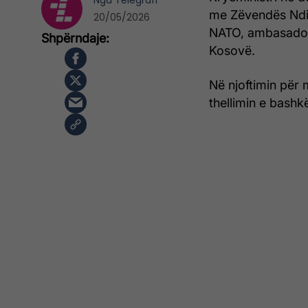
Nga
Telegrafi
me Zëvendës Ndih
20/05/2026
NATO, ambasadorin
Kosovë.
Në njoftimin për 
thellimin e bash