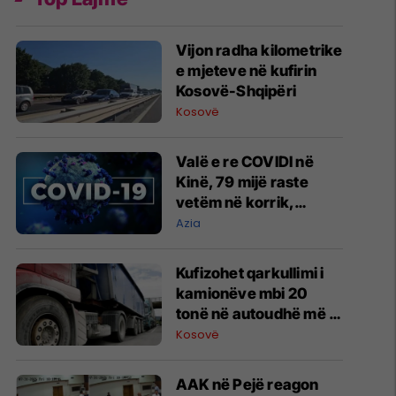
​Vijon radha kilometrike
e mjeteve në kufirin
Kosovë-Shqipëri
Kosovë
Valë e re COVIDI në
Kinë, 79 mijë raste
vetëm në korrik,
autoritetet: Nuk ka
Azia
arsye për alarm
Kufizohet qarkullimi i
kamionëve mbi 20
tonë në autoudhë më 1
gusht
Kosovë
AAK në Pejë reagon