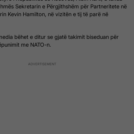
mës Sekretarin e Përgjithshëm për Partneritete në
 Kevin Hamilton, në vizitën e tij të parë në
media bëhet e ditur se gjatë takimit biseduan për
këpunimit me NATO-n.