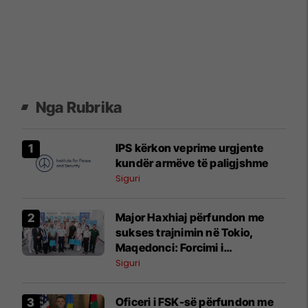
Nga Rubrika
IPS kërkon veprime urgjente
kundër armëve të paligjshme
Siguri
Major Haxhiaj përfundon me
sukses trajnimin në Tokio,
Maqedonci: Forcimi i
kapaciteteve të FSK-së prioritet
Siguri
Oficeri i FSK-së përfundon me