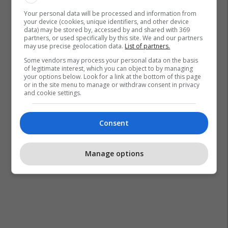
Your personal data will be processed and information from
your device (cookies, unique identifiers, and other device
data) may be stored by, accessed by and shared with 369
partners, or used specifically by this site. We and our partners
Albulena Haxhiu
Fsk
Bashkim Jashari
may use precise geolocation data.
List of partners.
Some vendors may process your personal data on the basis
of legitimate interest, which you can object to by managing
your options below. Look for a link at the bottom of this page
or in the site menu to manage or withdraw consent in privacy
and cookie settings.
Consent
Manage options