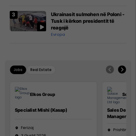
interceptuar fluturaken e Qatar
Airways që po shkonte drejt
Ukrainasit sulmohen në Poloni -
Mançesterit
Tusk i kërkon presidentit të
reagojë
Evropa
Jobs
Real Estate
Elkos Group
Solac
Specialist Mishi (Kasap)
Sales Devel
Manager
Ferizaj
Prishtinë
3 Gusht 2026