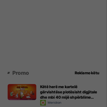
Promo
Reklamo këtu
Këtë herë me kartelë
gërvishtëse plotësisht digjitale
dhe mbi 40 mijë shpërblime
instant!
Meridian