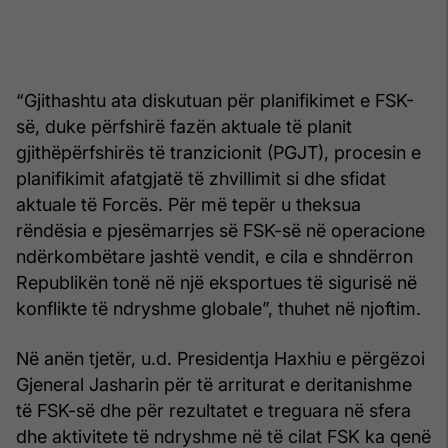
“Gjithashtu ata diskutuan për planifikimet e FSK-
së, duke përfshirë fazën aktuale të planit
gjithëpërfshirës të tranzicionit (PGJT), procesin e
planifikimit afatgjatë të zhvillimit si dhe sfidat
aktuale të Forcës. Për më tepër u theksua
rëndësia e pjesëmarrjes së FSK-së në operacione
ndërkombëtare jashtë vendit, e cila e shndërron
Republikën tonë në një eksportues të sigurisë në
konflikte të ndryshme globale”, thuhet në njoftim.
Në anën tjetër, u.d. Presidentja Haxhiu e përgëzoi
Gjeneral Jasharin për të arriturat e deritanishme
të FSK-së dhe për rezultatet e treguara në sfera
dhe aktivitete të ndryshme në të cilat FSK ka qenë