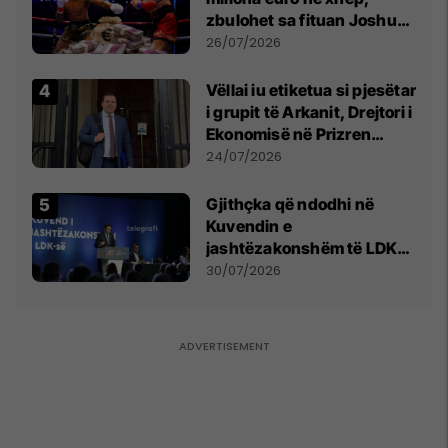
zbulohet sa fituan Joshua
e Prenga
26/07/2026
Vëllai iu etiketua si pjesëtar
i grupit të Arkanit, Drejtori i
Ekonomisë në Prizren
mohon pretendimet
24/07/2026
Gjithçka që ndodhi në
Kuvendin e
jashtëzakonshëm të LDK-
së
30/07/2026