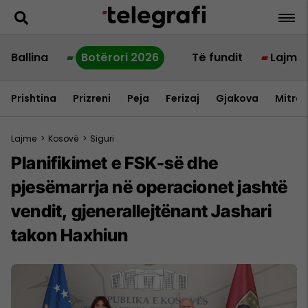
Ballina
Botërori 2026
Të fundit
Lajme
Prishtina
Prizreni
Peja
Ferizaj
Gjakova
Mitrov
Lajme
>
Kosovë
>
Siguri
Planifikimet e FSK-së dhe
pjesëmarrja në operacionet jashtë
vendit, gjenerallejtënant Jashari
takon Haxhiun