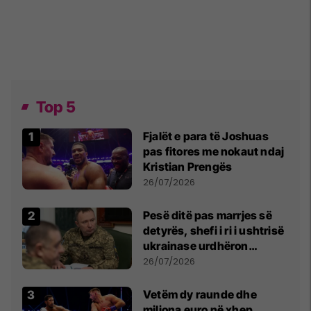
Top 5
Fjalët e para të Joshuas
pas fitores me nokaut ndaj
Kristian Prengës
26/07/2026
Pesë ditë pas marrjes së
detyrës, shefi i ri i ushtrisë
ukrainase urdhëron
kontroll të madh
26/07/2026
Vetëm dy raunde dhe
miliona euro në xhep,