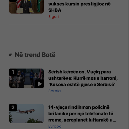
sukses kursin prestigjioz në
SHBA
Siguri
Në trend Botë
Sërish kërcënon, Vuçiq para
ushtarëve: Kurrë mos e harroni,
'Kosova është pjesë e Serbisë'
Serbia
14-vjeçari ndihmon policinë
britanike për një telefonatë të
rreme, aeroplanët luftarakë u
ngritën në ajër për të
Evropa