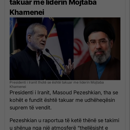
takuar me liderin Mojtaba
Khamenei
Presidenti i Iranit thotë se është takuar me liderin Mojtaba
Khamenei
Presidenti i Iranit, Masoud Pezeshkian, tha se
kohët e fundit është takuar me udhëheqësin
suprem të vendit.
Pezeshkian u raportua të ketë thënë se takimi
u shënua nga një atmosferë “thellësisht e