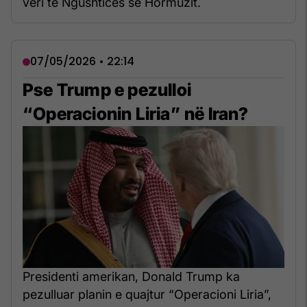
veri të Ngushticës së Hormuzit.
07/05/2026 • 22:14
Pse Trump e pezulloi
“Operacionin Liria” në Iran?
Presidenti amerikan, Donald Trump ka
pezulluar planin e quajtur “Operacioni Liria”,