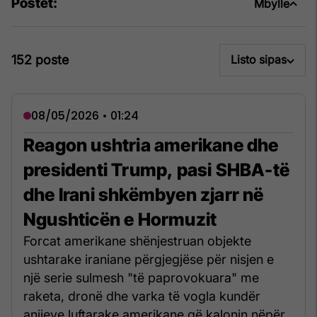
Postet:
Mbylle
152 poste
Listo sipas
08/05/2026 • 01:24
Reagon ushtria amerikane dhe
presidenti Trump, pasi SHBA-të
dhe Irani shkëmbyen zjarr në
Ngushticën e Hormuzit
Forcat amerikane shënjestruan objekte
ushtarake iraniane përgjegjëse për nisjen e
një serie sulmesh "të paprovokuara" me
raketa, dronë dhe varka të vogla kundër
anijeve luftarake amerikane që kalonin nëpër