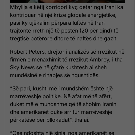
Mbyllja e këtij korridori kyç detar nga Irani ka
kontribuar në një krizë globale energjetike,
pasi ky ujëkalim përpara luftës në Iran
trajtonte rreth një të pestën (20 për qind) të
tregtisë botërore ditore të naftës dhe gazit.
Robert Peters, drejtor i analizës së rrezikut në
firmën e menaxhimit të rrezikut Ambrey, i tha
Sky News se në çfarë kushtesh ai sheh
mundësinë e rihapjes së ngushticës.
“Së pari, kushti më i mundshëm është një
marrëveshje politike. Në afat më të afërt,
duket më e mundshme që të shohim Iranin
dhe amerikanët duke arritur marrëveshje
përkatëse për bllokadat”, tha ai.
“Ose ndoshta një sinjal nga amerikanët se