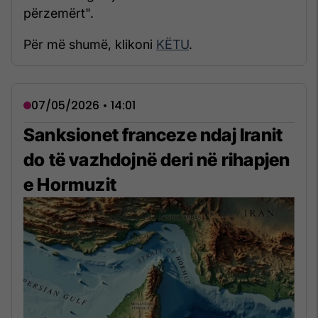
përzemërt".
Për më shumë, klikoni
KËTU
.
07/05/2026 • 14:01
Sanksionet franceze ndaj Iranit
do të vazhdojnë deri në rihapjen
e Hormuzit