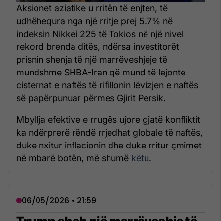
Aksionet aziatike u rritën të enjten, të
udhëhequra nga një rritje prej 5.7% në
indeksin Nikkei 225 të Tokios në një nivel
rekord brenda ditës, ndërsa investitorët
prisnin shenja të një marrëveshjeje të
mundshme SHBA-Iran që mund të lejonte
cisternat e naftës të rifillonin lëvizjen e naftës
së papërpunuar përmes Gjirit Persik.
Mbyllja efektive e rrugës ujore gjatë konfliktit
ka ndërprerë rëndë rrjedhat globale të naftës,
duke nxitur inflacionin dhe duke rritur çmimet
në mbarë botën, më shumë
këtu
.
06/05/2026 • 21:59
Trump sheh një marrëveshje të