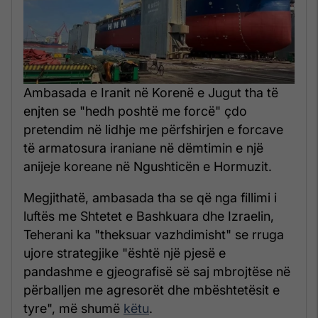
Ambasada e Iranit në Korenë e Jugut tha të
enjten se "hedh poshtë me forcë" çdo
pretendim në lidhje me përfshirjen e forcave
të armatosura iraniane në dëmtimin e një
anijeje koreane në Ngushticën e Hormuzit.
Megjithatë, ambasada tha se që nga fillimi i
luftës me Shtetet e Bashkuara dhe Izraelin,
Teherani ka "theksuar vazhdimisht" se rruga
ujore strategjike "është një pjesë e
pandashme e gjeografisë së saj mbrojtëse në
përballjen me agresorët dhe mbështetësit e
tyre", më shumë
këtu
.