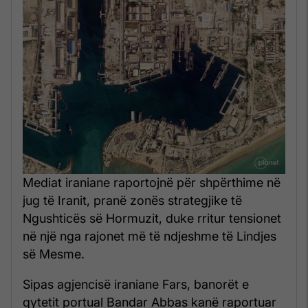
Mediat iraniane raportojnë për shpërthime në
jug të Iranit, pranë zonës strategjike të
Ngushticës së Hormuzit, duke rritur tensionet
në një nga rajonet më të ndjeshme të Lindjes
së Mesme.
Sipas agjencisë iraniane Fars, banorët e
qytetit portual Bandar Abbas kanë raportuar