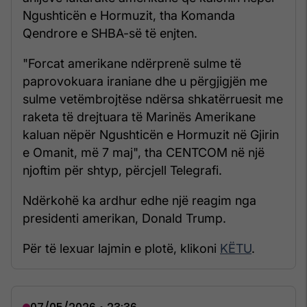
Ngushticën e Hormuzit, tha Komanda
Qendrore e SHBA-së të enjten.
"Forcat amerikane ndërprenë sulme të
paprovokuara iraniane dhe u përgjigjën me
sulme vetëmbrojtëse ndërsa shkatërruesit me
raketa të drejtuara të Marinës Amerikane
kaluan nëpër Ngushticën e Hormuzit në Gjirin
e Omanit, më 7 maj", tha CENTCOM në një
njoftim për shtyp, përcjell Telegrafi.
Ndërkohë ka ardhur edhe një reagim nga
presidenti amerikan, Donald Trump.
Për të lexuar lajmin e plotë, klikoni
KËTU
.