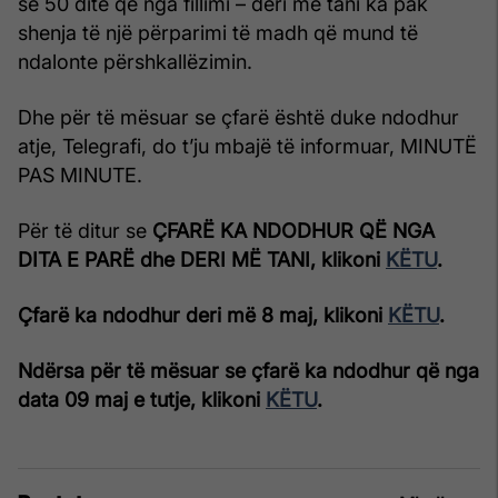
se 50 ditë që nga fillimi – deri më tani ka pak
shenja të një përparimi të madh që mund të
ndalonte përshkallëzimin.
Dhe për të mësuar se çfarë është duke ndodhur
atje, Telegrafi, do t’ju mbajë të informuar, MINUTË
PAS MINUTE.
Për të ditur se
ÇFARË KA NDODHUR QË NGA
DITA E PARË dhe DERI MË TANI, klikoni
KËTU
.
Çfarë ka ndodhur deri më 8 maj, klikoni
KËTU
.
Ndërsa për të mësuar se çfarë ka ndodhur që nga
data 09 maj e tutje, klikoni
KËTU
.