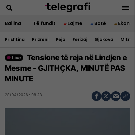
Ballina
Të fundit
Lajme
Botë
Ekono
Prishtina
Prizreni
Peja
Ferizaj
Gjakova
Mitrov
Tensione të reja në Lindjen e
Mesme - GJITHÇKA, MINUTË PAS
MINUTE
28/04/2026 • 08:23