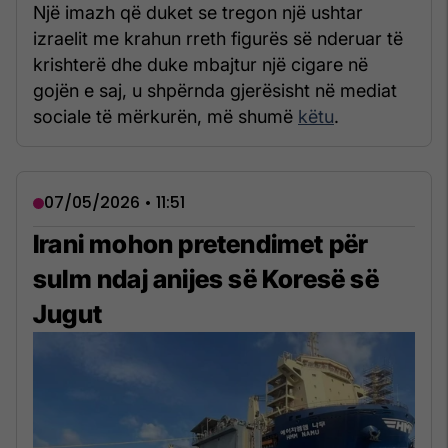
Një imazh që duket se tregon një ushtar
izraelit me krahun rreth figurës së nderuar të
krishterë dhe duke mbajtur një cigare në
gojën e saj, u shpërnda gjerësisht në mediat
sociale të mërkurën, më shumë
këtu
.
07/05/2026 • 11:51
Irani mohon pretendimet për
sulm ndaj anijes së Koresë së
Jugut