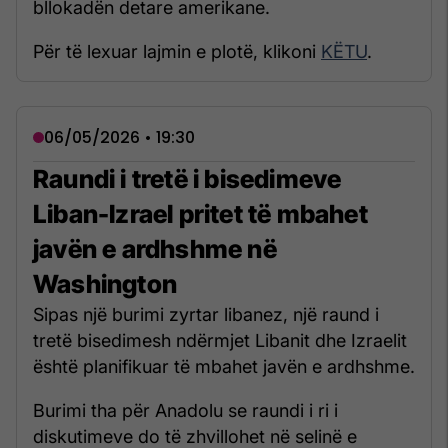
bllokadën detare amerikane.
Për të lexuar lajmin e plotë, klikoni
KËTU
.
06/05/2026 • 19:30
Raundi i tretë i bisedimeve
Liban-Izrael pritet të mbahet
javën e ardhshme në
Washington
Sipas një burimi zyrtar libanez, një raund i
tretë bisedimesh ndërmjet Libanit dhe Izraelit
është planifikuar të mbahet javën e ardhshme.
Burimi tha për Anadolu se raundi i ri i
diskutimeve do të zhvillohet në selinë e