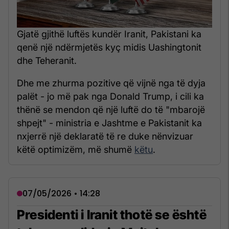
Gjatë gjithë luftës kundër Iranit, Pakistani ka
qenë një ndërmjetës kyç midis Uashingtonit
dhe Teheranit.
Dhe me zhurma pozitive që vijnë nga të dyja
palët - jo më pak nga Donald Trump, i cili ka
thënë se mendon që një luftë do të "mbarojë
shpejt" - ministria e Jashtme e Pakistanit ka
nxjerrë një deklaratë të re duke nënvizuar
këtë optimizëm, më shumë
këtu
.
07/05/2026 • 14:28
Presidenti i Iranit thotë se është