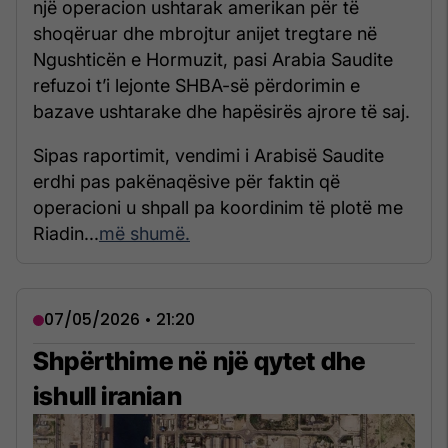
një operacion ushtarak amerikan për të
shoqëruar dhe mbrojtur anijet tregtare në
Ngushticën e Hormuzit, pasi Arabia Saudite
refuzoi t’i lejonte SHBA-së përdorimin e
bazave ushtarake dhe hapësirës ajrore të saj.
Sipas raportimit, vendimi i Arabisë Saudite
erdhi pas pakënaqësive për faktin që
operacioni u shpall pa koordinim të plotë me
Riadin...
më shumë.
07/05/2026 • 21:20
Shpërthime në një qytet dhe
ishull iranian