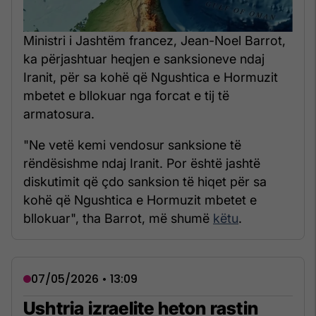
Ministri i Jashtëm francez, Jean-Noel Barrot,
ka përjashtuar heqjen e sanksioneve ndaj
Iranit, për sa kohë që Ngushtica e Hormuzit
mbetet e bllokuar nga forcat e tij të
armatosura.
"Ne vetë kemi vendosur sanksione të
rëndësishme ndaj Iranit. Por është jashtë
diskutimit që çdo sanksion të hiqet për sa
kohë që Ngushtica e Hormuzit mbetet e
bllokuar", tha Barrot, më shumë
këtu
.
07/05/2026 • 13:09
Ushtria izraelite heton rastin