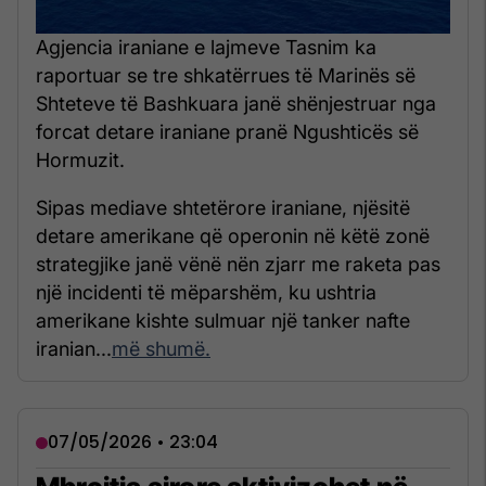
Agjencia iraniane e lajmeve Tasnim ka
raportuar se tre shkatërrues të Marinës së
Shteteve të Bashkuara janë shënjestruar nga
forcat detare iraniane pranë Ngushticës së
Hormuzit.
Sipas mediave shtetërore iraniane, njësitë
detare amerikane që operonin në këtë zonë
strategjike janë vënë nën zjarr me raketa pas
një incidenti të mëparshëm, ku ushtria
amerikane kishte sulmuar një tanker nafte
iranian...
më shumë.
07/05/2026 • 23:04