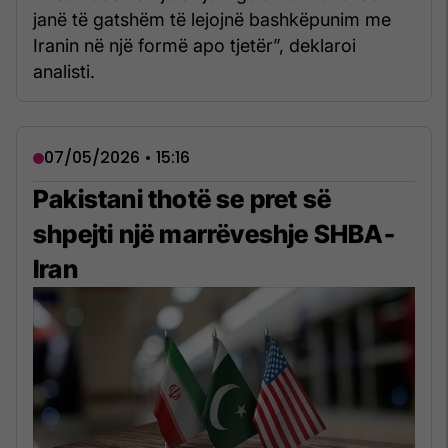
janë të gatshëm të lejojnë bashkëpunim me
Iranin në një formë apo tjetër”, deklaroi
analisti.
07/05/2026 • 15:16
Pakistani thotë se pret së
shpejti një marrëveshje SHBA-
Iran