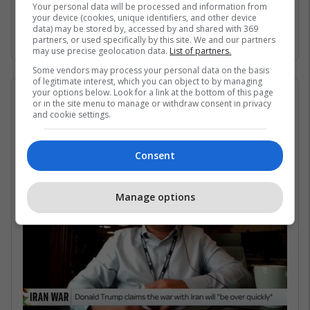
Gjirin Persik dhe nuk janë në gjendje të arrijnë
Your personal data will be processed and information from
your device (cookies, unique identifiers, and other device
në det të hapur për shkak të bllokadës
data) may be stored by, accessed by and shared with 369
iraniane. /Telegrafi/
partners, or used specifically by this site. We and our partners
may use precise geolocation data.
List of partners.
Some vendors may process your personal data on the basis
of legitimate interest, which you can object to by managing
your options below. Look for a link at the bottom of this page
07/05/2026 • 16:19
or in the site menu to manage or withdraw consent in privacy
and cookie settings.
Në çfarë kushtesh mund të
rihapet Ngushtica e Hormuzit?
Consent
Manage options