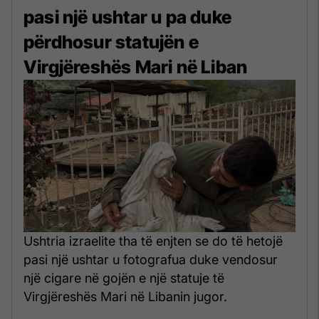
pasi një ushtar u pa duke
përdhosur statujën e
Virgjëreshës Mari në Liban
Ushtria izraelite tha të enjten se do të hetojë
pasi një ushtar u fotografua duke vendosur
një cigare në gojën e një statuje të
Virgjëreshës Mari në Libanin jugor.