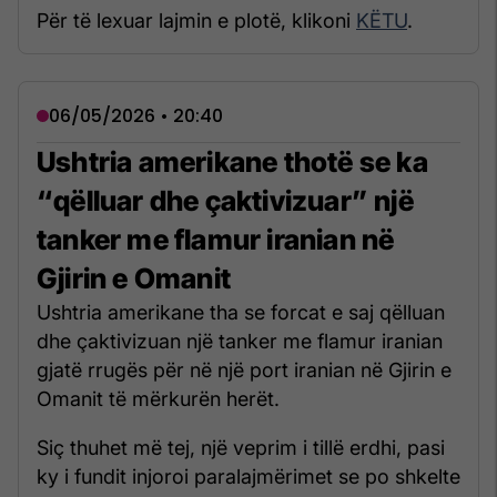
Për të lexuar lajmin e plotë, klikoni
KËTU
.
06/05/2026 • 20:40
Ushtria amerikane thotë se ka
“qëlluar dhe çaktivizuar” një
tanker me flamur iranian në
Gjirin e Omanit
Ushtria amerikane tha se forcat e saj qëlluan
dhe çaktivizuan një tanker me flamur iranian
gjatë rrugës për në një port iranian në Gjirin e
Omanit të mërkurën herët.
Siç thuhet më tej, një veprim i tillë erdhi, pasi
ky i fundit injoroi paralajmërimet se po shkelte