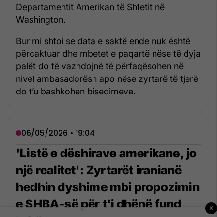
Departamentit Amerikan të Shtetit në
Washington.
Burimi shtoi se data e saktë ende nuk është
përcaktuar dhe mbetet e paqartë nëse të dyja
palët do të vazhdojnë të përfaqësohen në
nivel ambasadorësh apo nëse zyrtarë të tjerë
do t’u bashkohen bisedimeve.
06/05/2026 • 19:04
'Listë e dëshirave amerikane, jo
një realitet': Zyrtarët iranianë
hedhin dyshime mbi propozimin
e SHBA-së për t'i dhënë fund
×