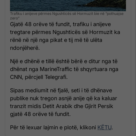
Trafiku i anijeve përmes Ngushticës së Hormuzit bie në “pothuajse
zero”
Gjatë 48 orëve të fundit, trafiku i anijeve
tregtare përmes Ngushticës së Hormuzit ka
rënë në një nga pikat e tij më të ulëta
ndonjëherë.
Një e dhënë e tillë është bërë e ditur nga të
dhënat nga MarineTraffic të shqyrtuara nga
CNN, përcjell Telegrafi.
Sipas mediumit në fjalë, seti i të dhënave
publike nuk tregon asnjë anije që ka kaluar
tranzit midis Detit Arabik dhe Gjirit Persik
gjatë 48 orëve të fundit.
Për të lexuar lajmin e plotë, klikoni
KËTU
.