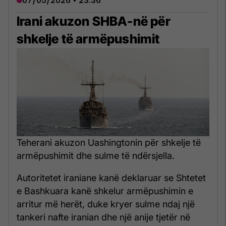
07/05/2026 • 23:36
Irani akuzon SHBA-në për
shkelje të armëpushimit
Teherani akuzon Uashingtonin për shkelje të
armëpushimit dhe sulme të ndërsjella.
Autoritetet iraniane kanë deklaruar se Shtetet
e Bashkuara kanë shkelur armëpushimin e
arritur më herët, duke kryer sulme ndaj një
tankeri nafte iranian dhe një anije tjetër në