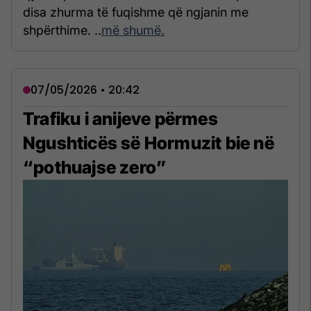
disa zhurma të fuqishme që ngjanin me
shpërthime. ..
më shumë.
07/05/2026 • 20:42
Trafiku i anijeve përmes
Ngushticës së Hormuzit bie në
“pothuajse zero”