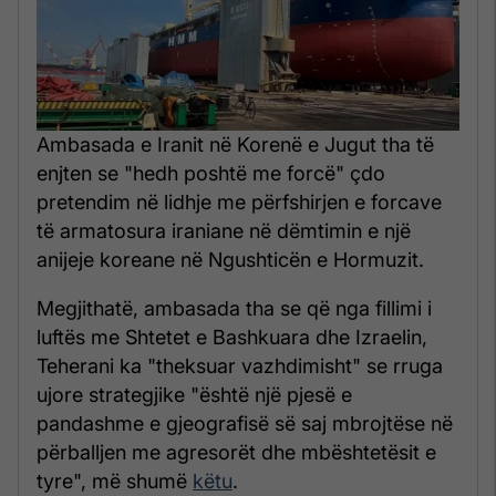
Ambasada e Iranit në Korenë e Jugut tha të
enjten se "hedh poshtë me forcë" çdo
pretendim në lidhje me përfshirjen e forcave
të armatosura iraniane në dëmtimin e një
anijeje koreane në Ngushticën e Hormuzit.
Megjithatë, ambasada tha se që nga fillimi i
luftës me Shtetet e Bashkuara dhe Izraelin,
Teherani ka "theksuar vazhdimisht" se rruga
ujore strategjike "është një pjesë e
pandashme e gjeografisë së saj mbrojtëse në
përballjen me agresorët dhe mbështetësit e
tyre", më shumë
këtu
.