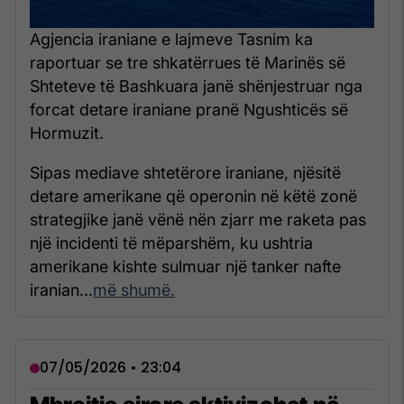
Agjencia iraniane e lajmeve Tasnim ka
raportuar se tre shkatërrues të Marinës së
Shteteve të Bashkuara janë shënjestruar nga
forcat detare iraniane pranë Ngushticës së
Hormuzit.
Sipas mediave shtetërore iraniane, njësitë
detare amerikane që operonin në këtë zonë
strategjike janë vënë nën zjarr me raketa pas
një incidenti të mëparshëm, ku ushtria
amerikane kishte sulmuar një tanker nafte
iranian...
më shumë.
07/05/2026 • 23:04