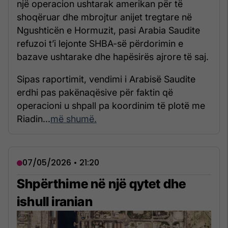
një operacion ushtarak amerikan për të
shoqëruar dhe mbrojtur anijet tregtare në
Ngushticën e Hormuzit, pasi Arabia Saudite
refuzoi t’i lejonte SHBA-së përdorimin e
bazave ushtarake dhe hapësirës ajrore të saj.
Sipas raportimit, vendimi i Arabisë Saudite
erdhi pas pakënaqësive për faktin që
operacioni u shpall pa koordinim të plotë me
Riadin...
më shumë.
07/05/2026 • 21:20
Shpërthime në një qytet dhe
ishull iranian