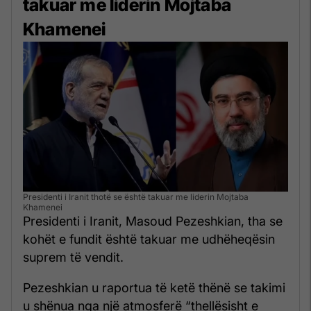
takuar me liderin Mojtaba
Khamenei
Presidenti i Iranit thotë se është takuar me liderin Mojtaba
Khamenei
Presidenti i Iranit, Masoud Pezeshkian, tha se
kohët e fundit është takuar me udhëheqësin
suprem të vendit.
Pezeshkian u raportua të ketë thënë se takimi
u shënua nga një atmosferë “thellësisht e