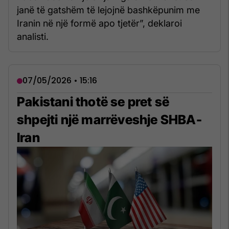
janë të gatshëm të lejojnë bashkëpunim me
Iranin në një formë apo tjetër”, deklaroi
analisti.
07/05/2026 • 15:16
Pakistani thotë se pret së
shpejti një marrëveshje SHBA-
Iran