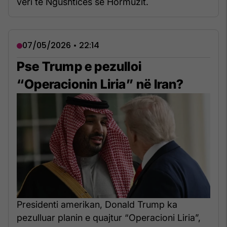
veri të Ngushticës së Hormuzit.
07/05/2026 • 22:14
Pse Trump e pezulloi
“Operacionin Liria” në Iran?
Presidenti amerikan, Donald Trump ka
pezulluar planin e quajtur “Operacioni Liria”,