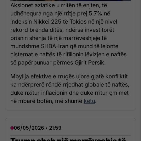
Aksionet aziatike u rritën të enjten, të
udhëhequra nga një rritje prej 5.7% në
indeksin Nikkei 225 të Tokios në një nivel
rekord brenda ditës, ndërsa investitorët
prisnin shenja të një marrëveshjeje të
mundshme SHBA-Iran që mund të lejonte
cisternat e naftës të rifillonin lëvizjen e naftës
së papërpunuar përmes Gjirit Persik.
Mbyllja efektive e rrugës ujore gjatë konfliktit
ka ndërprerë rëndë rrjedhat globale të naftës,
duke nxitur inflacionin dhe duke rritur çmimet
në mbarë botën, më shumë
këtu
.
06/05/2026 • 21:59
Trump sheh një marrëveshje të