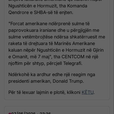
Ngushticën e Hormuzit, tha Komanda
Qendrore e SHBA-së të enjten.
"Forcat amerikane ndërprenë sulme të
paprovokuara iraniane dhe u përgjigjën me
sulme vetëmbrojtëse ndërsa shkatërruesit me
raketa të drejtuara të Marinës Amerikane
kaluan nëpër Ngushticën e Hormuzit në Gjirin
e Omanit, më 7 maj", tha CENTCOM në një
njoftim për shtyp, përcjell Telegrafi.
Ndërkohë ka ardhur edhe një reagim nga
presidenti amerikan, Donald Trump.
Për të lexuar lajmin e plotë, klikoni
KËTU
.