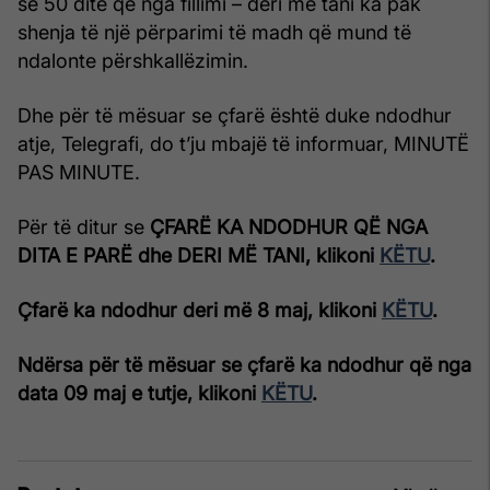
se 50 ditë që nga fillimi – deri më tani ka pak
shenja të një përparimi të madh që mund të
ndalonte përshkallëzimin.
Dhe për të mësuar se çfarë është duke ndodhur
atje, Telegrafi, do t’ju mbajë të informuar, MINUTË
PAS MINUTE.
Për të ditur se
ÇFARË KA NDODHUR QË NGA
DITA E PARË dhe DERI MË TANI, klikoni
KËTU
.
Çfarë ka ndodhur deri më 8 maj, klikoni
KËTU
.
Ndërsa për të mësuar se çfarë ka ndodhur që nga
data 09 maj e tutje, klikoni
KËTU
.