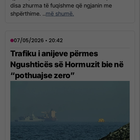
disa zhurma të fuqishme që ngjanin me
shpërthime. ..
më shumë.
07/05/2026 • 20:42
Trafiku i anijeve përmes
Ngushticës së Hormuzit bie në
“pothuajse zero”