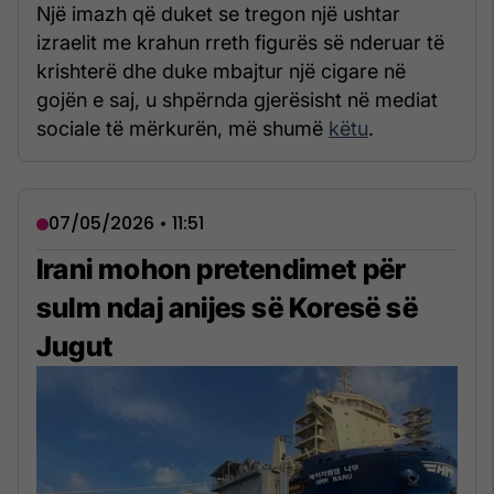
Një imazh që duket se tregon një ushtar
izraelit me krahun rreth figurës së nderuar të
krishterë dhe duke mbajtur një cigare në
gojën e saj, u shpërnda gjerësisht në mediat
sociale të mërkurën, më shumë
këtu
.
07/05/2026 • 11:51
Irani mohon pretendimet për
sulm ndaj anijes së Koresë së
Jugut