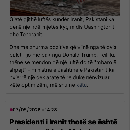
Gjatë gjithë luftës kundër Iranit, Pakistani ka
qenë një ndërmjetës kyç midis Uashingtonit
dhe Teheranit.
Dhe me zhurma pozitive që vijnë nga të dyja
palët - jo më pak nga Donald Trump, i cili ka
thënë se mendon që një luftë do të "mbarojë
shpejt" - ministria e Jashtme e Pakistanit ka
nxjerrë një deklaratë të re duke nënvizuar
këtë optimizëm, më shumë
këtu
.
07/05/2026 • 14:28
Presidenti i Iranit thotë se është