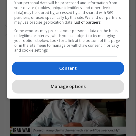
Gjirin Persik dhe nuk janë në gjendje të arrijnë
Your personal data will be processed and information from
your device (cookies, unique identifiers, and other device
në det të hapur për shkak të bllokadës
data) may be stored by, accessed by and shared with 369
iraniane. /Telegrafi/
partners, or used specifically by this site. We and our partners
may use precise geolocation data.
List of partners.
Some vendors may process your personal data on the basis
of legitimate interest, which you can object to by managing
your options below. Look for a link at the bottom of this page
07/05/2026 • 16:19
or in the site menu to manage or withdraw consent in privacy
and cookie settings.
Në çfarë kushtesh mund të
rihapet Ngushtica e Hormuzit?
Consent
Manage options