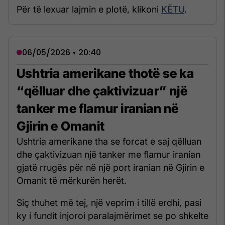
Për të lexuar lajmin e plotë, klikoni
KËTU
.
06/05/2026 • 20:40
Ushtria amerikane thotë se ka
“qëlluar dhe çaktivizuar” një
tanker me flamur iranian në
Gjirin e Omanit
Ushtria amerikane tha se forcat e saj qëlluan
dhe çaktivizuan një tanker me flamur iranian
gjatë rrugës për në një port iranian në Gjirin e
Omanit të mërkurën herët.
Siç thuhet më tej, një veprim i tillë erdhi, pasi
ky i fundit injoroi paralajmërimet se po shkelte