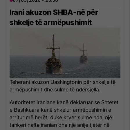
07/05/2026 • 23:36
Irani akuzon SHBA-në për
shkelje të armëpushimit
Teherani akuzon Uashingtonin për shkelje të
armëpushimit dhe sulme të ndërsjella.
Autoritetet iraniane kanë deklaruar se Shtetet
e Bashkuara kanë shkelur armëpushimin e
arritur më herët, duke kryer sulme ndaj një
tankeri nafte iranian dhe një anije tjetër në