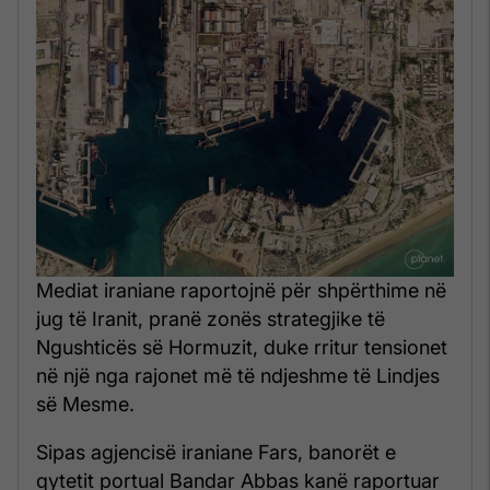
Mediat iraniane raportojnë për shpërthime në
jug të Iranit, pranë zonës strategjike të
Ngushticës së Hormuzit, duke rritur tensionet
në një nga rajonet më të ndjeshme të Lindjes
së Mesme.
Sipas agjencisë iraniane Fars, banorët e
qytetit portual Bandar Abbas kanë raportuar