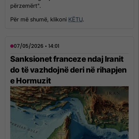
përzemërt".
Për më shumë, klikoni
KËTU
.
07/05/2026 • 14:01
Sanksionet franceze ndaj Iranit
do të vazhdojnë deri në rihapjen
e Hormuzit