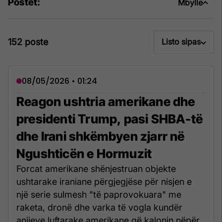
Postet:
Mbylle
152 poste
Listo sipas
08/05/2026 • 01:24
Reagon ushtria amerikane dhe
presidenti Trump, pasi SHBA-të
dhe Irani shkëmbyen zjarr në
Ngushticën e Hormuzit
Forcat amerikane shënjestruan objekte
ushtarake iraniane përgjegjëse për nisjen e
një serie sulmesh "të paprovokuara" me
raketa, dronë dhe varka të vogla kundër
anijeve luftarake amerikane që kalonin nëpër