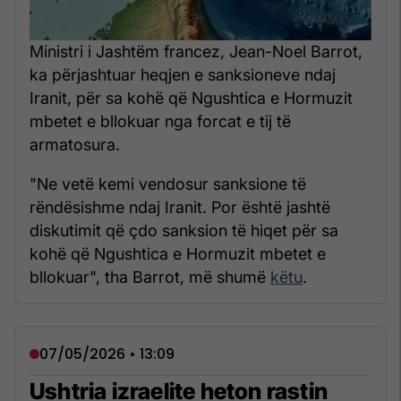
Ministri i Jashtëm francez, Jean-Noel Barrot,
ka përjashtuar heqjen e sanksioneve ndaj
Iranit, për sa kohë që Ngushtica e Hormuzit
mbetet e bllokuar nga forcat e tij të
armatosura.
"Ne vetë kemi vendosur sanksione të
rëndësishme ndaj Iranit. Por është jashtë
diskutimit që çdo sanksion të hiqet për sa
kohë që Ngushtica e Hormuzit mbetet e
bllokuar", tha Barrot, më shumë
këtu
.
07/05/2026 • 13:09
Ushtria izraelite heton rastin