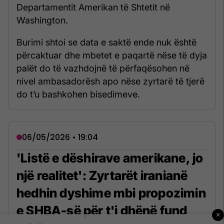
Departamentit Amerikan të Shtetit në
Washington.
Burimi shtoi se data e saktë ende nuk është
përcaktuar dhe mbetet e paqartë nëse të dyja
palët do të vazhdojnë të përfaqësohen në
nivel ambasadorësh apo nëse zyrtarë të tjerë
do t’u bashkohen bisedimeve.
06/05/2026 • 19:04
'Listë e dëshirave amerikane, jo
një realitet': Zyrtarët iranianë
hedhin dyshime mbi propozimin
e SHBA-së për t'i dhënë fund
×