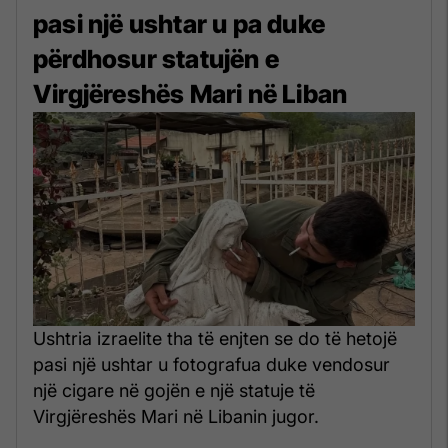
pasi një ushtar u pa duke
përdhosur statujën e
Virgjëreshës Mari në Liban
Ushtria izraelite tha të enjten se do të hetojë
pasi një ushtar u fotografua duke vendosur
një cigare në gojën e një statuje të
Virgjëreshës Mari në Libanin jugor.