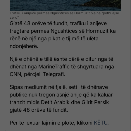
Trafiku i anijeve përmes Ngushticës së Hormuzit bie në “pothuajse
zero”
Gjatë 48 orëve të fundit, trafiku i anijeve
tregtare përmes Ngushticës së Hormuzit ka
rënë në një nga pikat e tij më të ulëta
ndonjëherë.
Një e dhënë e tillë është bërë e ditur nga të
dhënat nga MarineTraffic të shqyrtuara nga
CNN, përcjell Telegrafi.
Sipas mediumit në fjalë, seti i të dhënave
publike nuk tregon asnjë anije që ka kaluar
tranzit midis Detit Arabik dhe Gjirit Persik
gjatë 48 orëve të fundit.
Për të lexuar lajmin e plotë, klikoni
KËTU
.