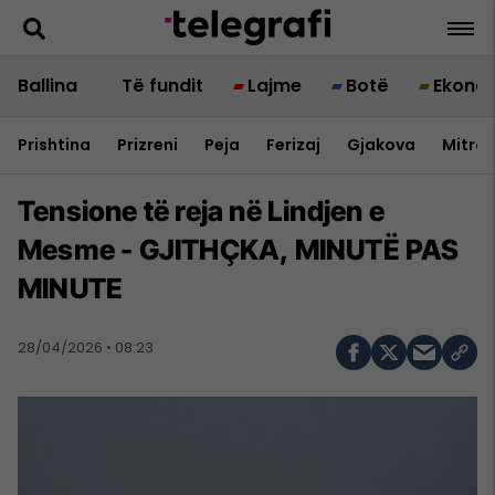
Ballina
Të fundit
Lajme
Botë
Ekono
Prishtina
Prizreni
Peja
Ferizaj
Gjakova
Mitrov
Tensione të reja në Lindjen e
Mesme - GJITHÇKA, MINUTË PAS
MINUTE
28/04/2026 • 08:23