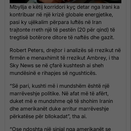
Mbyllja e këtij korridori kyç detar nga Irani ka
kontribuar në një krizë globale energjetike,
pasi ky ujëkalim përpara luftës në Iran
trajtonte rreth një të pestën (20 për qind) të
tregtisë botërore ditore të naftës dhe gazit.
Robert Peters, drejtor i analizës së rrezikut në
firmën e menaxhimit të rrezikut Ambrey, i tha
Sky News se në çfarë kushtesh ai sheh
mundësinë e rihapjes së ngushticës.
“Së pari, kushti më i mundshëm është një
marrëveshje politike. Në afat më të afërt,
duket më e mundshme që të shohim Iranin
dhe amerikanët duke arritur marrëveshje
përkatëse për bllokadat”, tha ai.
“Ose ndoshta një sinjal nga amerikanët se