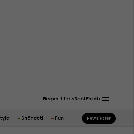
Eksperti
Jobs
Real Estate
style
Shëndeti
Fun
Newsletter