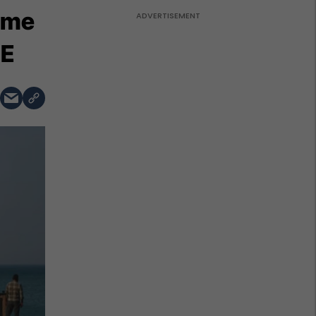
esme
TE