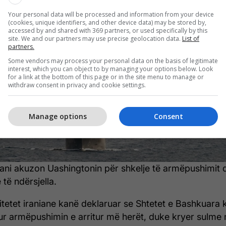
ni akuzon SHBA-në për shkelje të
Your personal data will be processed and information from your device
(cookies, unique identifiers, and other device data) may be stored by,
ëpushimit
accessed by and shared with 369 partners, or used specifically by this
site. We and our partners may use precise geolocation data.
List of
partners.
Some vendors may process your personal data on the basis of legitimate
interest, which you can object to by managing your options below. Look
for a link at the bottom of this page or in the site menu to manage or
withdraw consent in privacy and cookie settings.
Manage options
Consent
ani akuzon Uashingtonin për shkelje të armëpushimit 
 të ndërsjella.
itetet iraniane kanë deklaruar se Shtetet e Bashkuara 
ur armëpushimin e arritur më herët, duke kryer sulme 