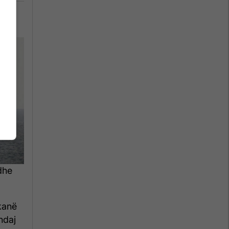
dhe
kanë
ndaj