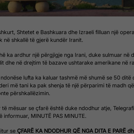
hkurt, Shtetet e Bashkuara dhe Izraeli filluan një oper
 në shkallë të gjerë kundër Iranit.
ë ka ardhur një përgjigje nga Irani, duke sulmuar në d
elit dhe në drejtim të bazave ushtarake amerikane në ra
 ndonëse lufta ka kaluar tashmë më shumë se 50 ditë 
 – deri më tani ka pak shenja të një përparimi të madh 
onte përshkallëzimin.
 të mësuar se çfarë është duke ndodhur atje, Telegrafi,
të informuar, MINUTË PAS MINUTE.
ditur se
ÇFARË KA NDODHUR QË NGA DITA E PARË dh