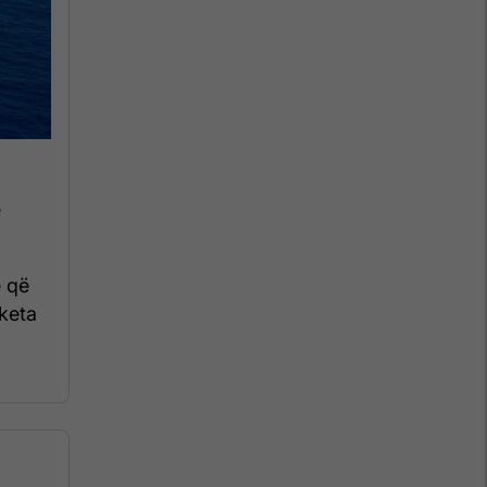
ë
e që
aketa