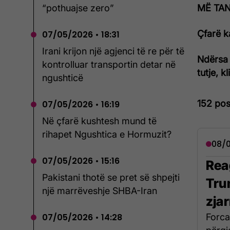
MË TANI
“pothuajse zero”
Çfarë k
07/05/2026 • 18:31
Irani krijon një agjenci të re për të
Ndërsa 
kontrolluar transportin detar në
tutje, k
ngushticë
152 pos
07/05/2026 • 16:19
Në çfarë kushtesh mund të
rihapet Ngushtica e Hormuzit?
08/0
07/05/2026 • 15:16
Rea
Pakistani thotë se pret së shpejti
Tru
një marrëveshje SHBA-Iran
zja
Forca
07/05/2026 • 14:28