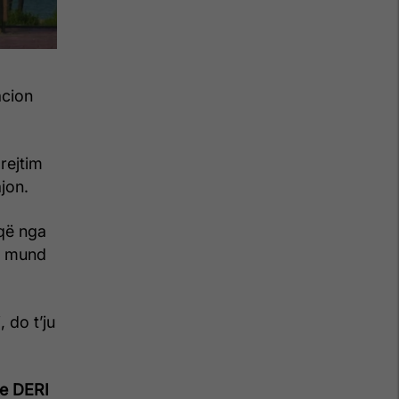
acion
rejtim
jon.
që nga
që mund
 do t’ju
e DERI