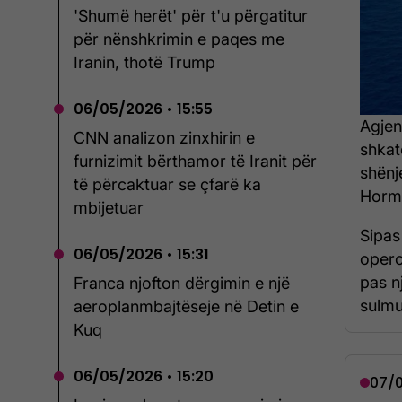
'Shumë herët' për t'u përgatitur
për nënshkrimin e paqes me
Iranin, thotë Trump
06/05/2026 • 15:55
Agjen
CNN analizon zinxhirin e
shkat
furnizimit bërthamor të Iranit për
shënj
të përcaktuar se çfarë ka
Hormu
mbijetuar
Sipas
06/05/2026 • 15:31
opero
pas n
Franca njofton dërgimin e një
sulmua
aeroplanmbajtëseje në Detin e
Kuq
06/05/2026 • 15:20
07/0