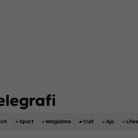
ech
Sport
Magazina
Cult
Ajo
Life