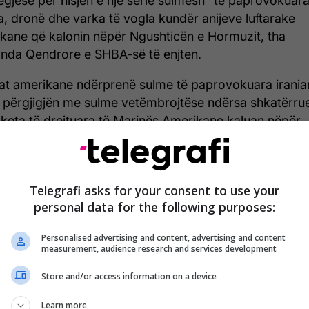
egjëse për nisjen e një serie sulmesh "të paprovokuar
a, dronë dhe varka të vogla kundër anijeve luftarake
kane që kalonin nëpër Ngushticën e Hormuzit, tha
da Qendrore e SHBA-së të enjten.
at amerikane ndërprenë sulme të paprovokuara irania
 përgjigjën me sulme vetëmbrojtëse ndërsa shkatërrue
keta të drejtuara të Marinës Amerikane kaluan nëpër
ticën e Hormuzit në Gjirin e Omanit, më 7 maj", tha
OM në një njoftim për shtyp, përcjell Telegrafi.
ohë ka ardhur edhe një reagim nga presidenti amerik
Telegrafi asks for your consent to use your
ld Trump.
personal data for the following purposes:
 lexuar lajmin e plotë, klikoni
KËTU
.
Personalised advertising and content, advertising and content
measurement, audience research and services development
Store and/or access information on a device
5/2026 • 23:36
Learn more