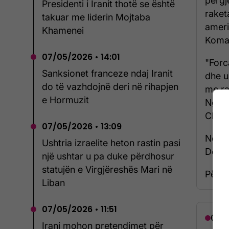
përgj
Presidenti i Iranit thotë se është
raket
takuar me liderin Mojtaba
ameri
Khamenei
Koman
07/05/2026 • 14:01
"Forc
Sanksionet franceze ndaj Iranit
dhe u
do të vazhdojnë deri në rihapjen
me ra
e Hormuzit
Ngush
CENTC
07/05/2026 • 13:09
Ndërk
Ushtria izraelite heton rastin pasi
Dona
një ushtar u pa duke përdhosur
statujën e Virgjëreshës Mari në
Për të
Liban
07/05/2026 • 11:51
07/0
Irani mohon pretendimet për