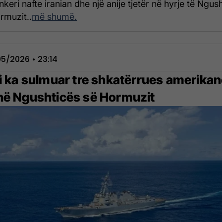
nkeri nafte iranian dhe një anije tjetër në hyrje të Ngus
rmuzit..
më shumë.
5/2026 • 23:14
ni ka sulmuar tre shkatërrues amerika
në Ngushticës së Hormuzit