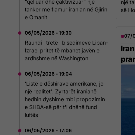
“qëlluar dhe çaktivizuar” një
një ta
tanker me flamur iranian në Gjirin
së Ho
e Omanit
06/05/2026 • 19:30
07/0
Raundi i tretë i bisedimeve Liban-
Ira
Izrael pritet të mbahet javën e
pra
ardhshme në Washington
06/05/2026 • 19:04
'Listë e dëshirave amerikane, jo
një realitet': Zyrtarët iranianë
hedhin dyshime mbi propozimin
e SHBA-së për t'i dhënë fund
luftës
06/05/2026 • 17:06