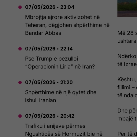
07/05/2026 • 23:04
Mbrojtja ajrore aktivizohet në
Teheran, dëgjohen shpërthime në
Më 28 s
Bandar Abbas
ushtarak
07/05/2026 • 22:14
Ndërkoh
Pse Trump e pezulloi
të Izra
“Operacionin Liria” në Iran?
Kështu,
07/05/2026 • 21:20
fillimi
Shpërthime në një qytet dhe
të ndal
ishull iranian
Dhe për
07/05/2026 • 20:42
mbajë 
Trafiku i anijeve përmes
Për të 
Ngushticës së Hormuzit bie në