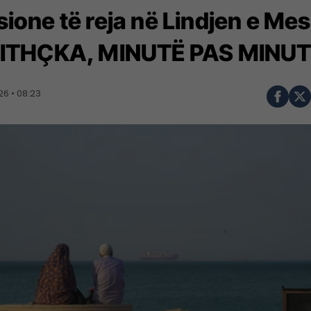
sione të reja në Lindjen e M
JITHÇKA, MINUTË PAS MINU
6 • 08:23