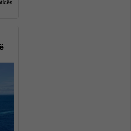
hticës
në