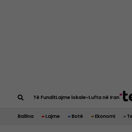
Të Fundit
Lajme lokale
Lufta në Iran
Ballina
Lajme
Botë
Ekonomi
T