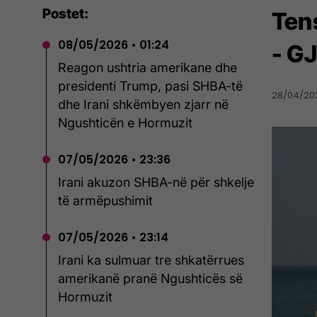
Postet:
Ten
08/05/2026 • 01:24
- G
Reagon ushtria amerikane dhe
presidenti Trump, pasi SHBA-të
28/04/202
dhe Irani shkëmbyen zjarr në
Ngushticën e Hormuzit
07/05/2026 • 23:36
Irani akuzon SHBA-në për shkelje
të armëpushimit
07/05/2026 • 23:14
Irani ka sulmuar tre shkatërrues
amerikanë pranë Ngushticës së
Hormuzit