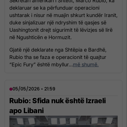
Sekretari amerikan i Shtetit, Marco Rubio, ka
deklaruar se ka përfunduar operacioni
ushtarak i nisur në muajin shkurt kundër Iranit,
duke sinjalizuar një ndryshim të qasjes së
Uashingtonit drejt sigurimit të lëvizjes së lirë
në Ngushticën e Hormuzit.
Gjatë një deklarate nga Shtëpia e Bardhë,
Rubio tha se faza e operacionit të quajtur
“Epic Fury” është mbyllur...
më shumë.
05/05/2026 • 21:59
Rubio: Sfida nuk është Izraeli
apo Libani