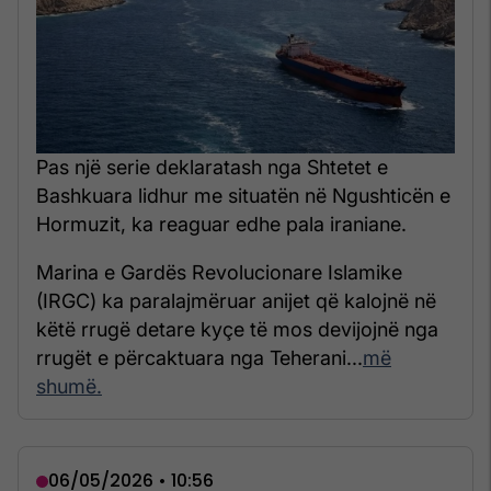
Pas një serie deklaratash nga Shtetet e
Bashkuara lidhur me situatën në Ngushticën e
Hormuzit, ka reaguar edhe pala iraniane.
Marina e Gardës Revolucionare Islamike
(IRGC) ka paralajmëruar anijet që kalojnë në
këtë rrugë detare kyçe të mos devijojnë nga
rrugët e përcaktuara nga Teherani...
më
shumë.
06/05/2026 • 10:56