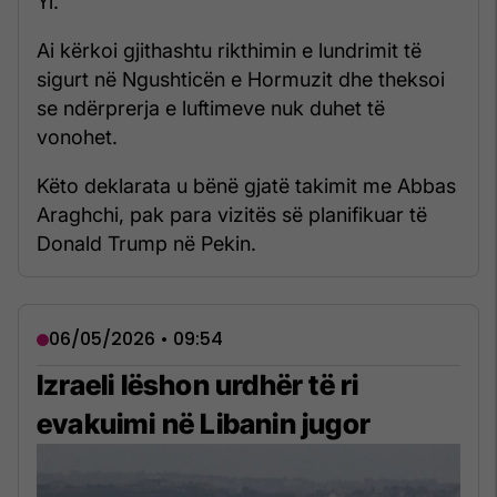
Yi.
Ai kërkoi gjithashtu rikthimin e lundrimit të
sigurt në Ngushticën e Hormuzit dhe theksoi
se ndërprerja e luftimeve nuk duhet të
vonohet.
Këto deklarata u bënë gjatë takimit me Abbas
Araghchi, pak para vizitës së planifikuar të
Donald Trump në Pekin.
06/05/2026 • 09:54
Izraeli lëshon urdhër të ri
evakuimi në Libanin jugor