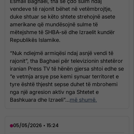
Esmail Baghaei, tha se çdo sulm ndaj
vendeve të rajonit bëhet në vetëmbrojtje,
duke shtuar se këto shtete strehojnë asete
amerikane që mundësojnë sulme të
mëtejshme të SHBA-së dhe Izraelit kundër
Republikës Islamike.
“Nuk ndiejmë armiqësi ndaj asnjë vendi të
rajonit”, tha Baghaei për televizionin shtetëror
iranian Press TV të hënën gjersa shtoi edhe se
“e vetmja arsye pse kemi synuar territoret e
tyre është thjesht sepse duhet të mbrohemi
nga një agresion aktiv nga Shtetet e
Bashkuara dhe Izraeli”...
më shumë.
05/05/2026 • 15:24