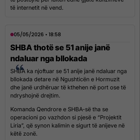
të internetit në vend.
05/05/2026 • 18:58
SHBA thotë se 51 anije janë
ndaluar nga bllokada
SHBA ka njoftuar se 51 anije janë ndaluar nga
bllokada detare në Ngushticën e Hormuzit
dhe janë urdhëruar të kthehen në port ose të
ndryshojnë drejtim.
Komanda Qendrore e SHBA-së tha se
operacioni po vazhdon si pjesë e “Projektit
Liria”, që synon kalimin e sigurt të anijeve në
këtë zonë.