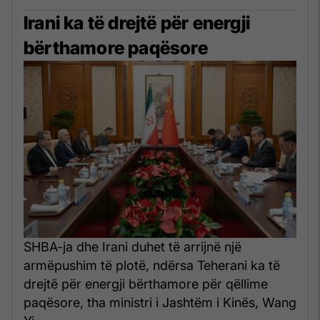
Irani ka të drejtë për energji
bërthamore paqësore
SHBA-ja dhe Irani duhet të arrijnë një
armëpushim të plotë, ndërsa Teherani ka të
drejtë për energji bërthamore për qëllime
paqësore, tha ministri i Jashtëm i Kinës, Wang