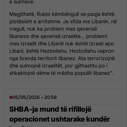
e sulmeve.
Megjithatë, Rubio këmbënguli se paqja është
plotësisht e arritshme. Ja sfida me Libanin, në
rregull, nuk ka problem mes qeverisë
libaneze dhe qeverisë izraelite… problemi
mes Izraelit dhe Libanit nuk është Izraeli apo
Libani, është Hezbollahu. Hezbollahu vepron
nga brenda territorit libanez. Ata terrorizojnë
dhe sulmojnë izraelitët, por gjithashtu po i
shkaktojnë dëme të mëdha popullit libanez”.
05/05/2026 • 20:58
SHBA-ja mund të rifillojë
operacionet ushtarake kundër