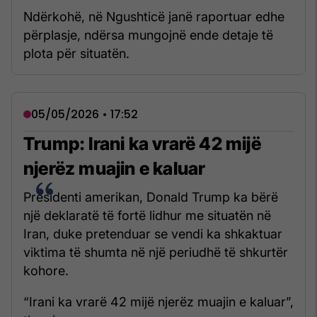
Ndërkohë, në Ngushticë janë raportuar edhe
përplasje, ndërsa mungojnë ende detaje të
plota për situatën.
05/05/2026 • 17:52
Trump: Irani ka vrarë 42 mijë
njerëz muajin e kaluar
Presidenti amerikan, Donald Trump ka bërë
një deklaratë të fortë lidhur me situatën në
Iran, duke pretenduar se vendi ka shkaktuar
viktima të shumta në një periudhë të shkurtër
kohore.
“Irani ka vrarë 42 mijë njerëz muajin e kaluar”,