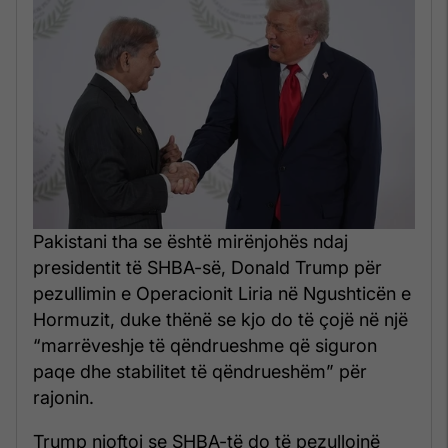
Pakistani tha se është mirënjohës ndaj
presidentit të SHBA-së, Donald Trump për
pezullimin e Operacionit Liria në Ngushticën e
Hormuzit, duke thënë se kjo do të çojë në një
“marrëveshje të qëndrueshme që siguron
paqe dhe stabilitet të qëndrueshëm” për
rajonin.
Trump njoftoi se SHBA-të do të pezullojnë