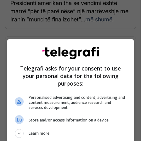
Presidenti amerikan tha se vendimi është
marrë “për të parë nëse” një marrëveshje me
Iranin “mund të finalizohet”...
më shumë.
06/05/2026 • 07:39
Trump tregon synimin
Telegrafi asks for your consent to use
"kryesor" me luftën në Iran
your personal data for the following
purposes:
Personalised advertising and content, advertising and
content measurement, audience research and
services development
Store and/or access information on a device
Learn more