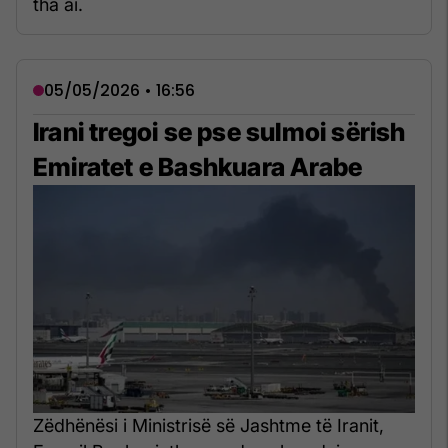
tha ai.
05/05/2026 • 16:56
Irani tregoi se pse sulmoi sërish
Emiratet e Bashkuara Arabe
Zëdhënësi i Ministrisë së Jashtme të Iranit,