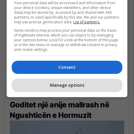
Your personal data will be processed and information from
Presidenti amerikan, Donald Trump ka
your device (cookies, unique identifiers, and other device
data) may be stored by, accessed by and shared with 369
deklaruar se është i gatshëm të godasë rëndë
partners, or used specifically by this site. We and our partners
ekonominë e Iranit, duke thënë se do ta bënte
may use precise geolocation data.
List of partners.
këtë “sepse dua të fitoj”.
Some vendors may process your personal data on the basis
of legitimate interest, which you can object to by managing
your options below. Look for a link at the bottom of this page
Gjatë një takimi me gazetarë, ndërsa në
or in the site menu to manage or withdraw consent in privacy
and cookie settings.
dhomë ndodheshin edhe fëmijë, ai u pyet për
luftën dhe situatën ekonomike në Iran...
më
shumë.
Consent
Manage options
05/05/2026 • 23:42
Goditet një anije mallrash në
Ngushticën e Hormuzit