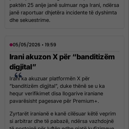
paktën 25 anije janë sulmuar nga Irani, ndërsa
janë raportuar dhjetëra incidente të dyshimta
dhe sekuestrime.
05/05/2026 • 19:59
Irani akuzon X për “banditizëm
digjital”
Irani ka akuzuar platformën X për
“banditizëm digjital”, duke thënë se u ka
hequr verifikimet disa llogarive iraniane
pavarësisht pagesave për Premium+.
Zyrtarët iranianë e kanë cilësuar këtë veprim
si arbitrar dhe të pabazë, ndërsa vazhdojnë
të postojnë për luftën edhe gjatë kufizimeve