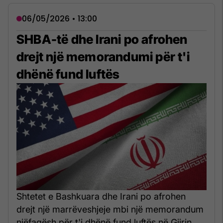
06/05/2026 • 13:00
SHBA-të dhe Irani po afrohen
drejt një memorandumi për t'i
dhënë fund luftës
Shtetet e Bashkuara dhe Irani po afrohen
drejt një marrëveshjeje mbi një memorandum
njëfaqësh për t'i dhënë fund luftës në Gjirin