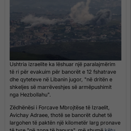
Ushtria izraelite ka lëshuar një paralajmërim
të ri për evakuim për banorët e 12 fshatrave
dhe qyteteve në Libanin jugor, "në dritën e
shkeljes së marrëveshjes së armëpushimit
nga Hezbollahu".
Zëdhënësi i Forcave Mbrojtëse të Izraelit,
Avichay Adraee, thotë se banorët duhet të
largohen të paktën një kilometër larg pronave
të tyre "në zona të hapura", më shumë
këtu
.