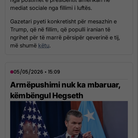
mediat sociale nga fillimi i luftës.
Gazetari pyeti konkretisht për mesazhin e
Trump, që në fillim, që populli iranian të
ngrihet për të marrë përsipër qeverinë e tij,
më shumë
këtu
.
05/05/2026 • 15:09
Armëpushimi nuk ka mbaruar,
këmbëngul Hegseth