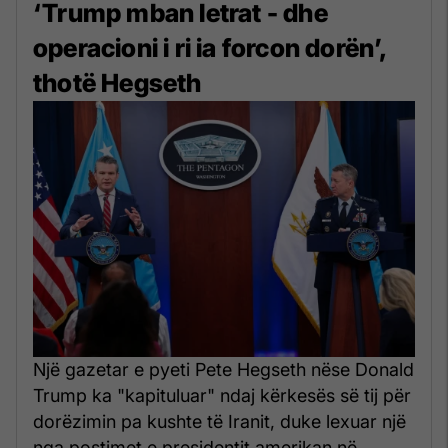
‘Trump mban letrat - dhe
operacioni i ri ia forcon dorën’,
thotë Hegseth
Një gazetar e pyeti Pete Hegseth nëse Donald
Trump ka "kapituluar" ndaj kërkesës së tij për
dorëzimin pa kushte të Iranit, duke lexuar një
nga postimet e presidentit amerikan në