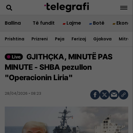
Ballina
Të fundit
Lajme
Botë
Ekono
Prishtina
Prizreni
Peja
Ferizaj
Gjakova
Mitrov
GJITHÇKA, MINUTË PAS
MINUTE - SHBA pezullon
"Operacionin Liria"
28/04/2026 • 08:23