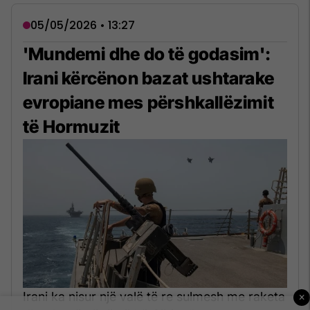
05/05/2026 • 13:27
'Mundemi dhe do të godasim':
Irani kërcënon bazat ushtarake
evropiane mes përshkallëzimit
të Hormuzit
Irani ka nisur një valë të re sulmesh me raketa
×