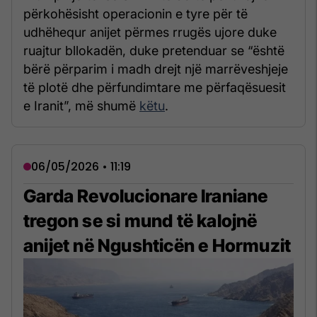
përkohësisht operacionin e tyre për të
udhëhequr anijet përmes rrugës ujore duke
ruajtur bllokadën, duke pretenduar se “është
bërë përparim i madh drejt një marrëveshjeje
të plotë dhe përfundimtare me përfaqësuesit
e Iranit”, më shumë
këtu
.
06/05/2026 • 11:19
Garda Revolucionare Iraniane
tregon se si mund të kalojnë
anijet në Ngushticën e Hormuzit