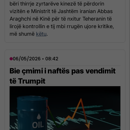
bëri thirrje zyrtarëve kinezë të përdorin
vizitën e Ministrit të Jashtëm iranian Abbas
Araghchi në Kinë për të nxitur Teheranin të
lirojë kontrollin e tij mbi rrugën ujore kritike,
më shumë
këtu
.
06/05/2026 • 08:42
Bie çmimi i naftës pas vendimit
të Trumpit