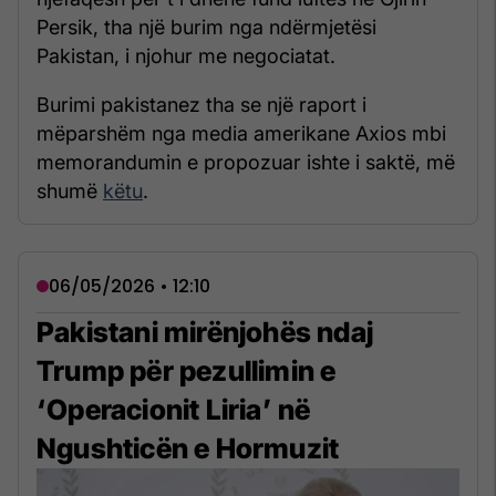
Persik, tha një burim nga ndërmjetësi
Pakistan, i njohur me negociatat.
Burimi pakistanez tha se një raport i
mëparshëm nga media amerikane Axios mbi
memorandumin e propozuar ishte i saktë, më
shumë
këtu
.
06/05/2026 • 12:10
Pakistani mirënjohës ndaj
Trump për pezullimin e
‘Operacionit Liria’ në
Ngushticën e Hormuzit