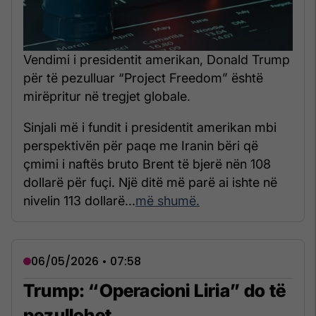
Vendimi i presidentit amerikan, Donald Trump
për të pezulluar “Project Freedom” është
mirëpritur në tregjet globale.
Sinjali më i fundit i presidentit amerikan mbi
perspektivën për paqe me Iranin bëri që
çmimi i naftës bruto Brent të bjerë nën 108
dollarë për fuçi. Një ditë më parë ai ishte në
nivelin 113 dollarë...
më shumë.
06/05/2026 • 07:58
Trump: “Operacioni Liria” do të
pezullohet