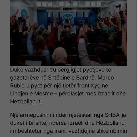
Duke vazhduar t’u përgjigjet pyetjeve të
gazetarëve në Shtëpinë e Bardhë, Marco
Rubio u pyet për një tjetër front kyç në
Lindjen e Mesme – përplasjet mes Izraelit dhe
Hezbollahut.
Një armëpushim i ndërmjetësuar nga SHBA-ja
duket i brishtë, ndërsa Izraeli dhe Hezbollahu,
i mbështetur nga Irani, vazhdojnë shkëmbimin