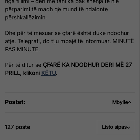
nga fillimi – deri më tani ka pak shenja të një
përparimi të madh që mund të ndalonte
përshkallëzimin.
Dhe për të mësuar se çfarë është duke ndodhur
atje, Telegrafi, do t’ju mbajë të informuar, MINUTË
PAS MINUTE.
Për të ditur se
ÇFARË KA NDODHUR DERI MË 27
PRILL, klikoni
KËTU
.
Postet:
Mbylle
127 poste
Listo sipas