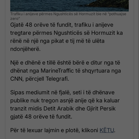
Trafiku i anijeve përmes Ngushticës së Hormuzit bie në “pothuajse
zero”
Gjatë 48 orëve të fundit, trafiku i anijeve
tregtare përmes Ngushticës së Hormuzit ka
rënë në një nga pikat e tij më të ulëta
ndonjëherë.
Një e dhënë e tillë është bërë e ditur nga të
dhënat nga MarineTraffic të shqyrtuara nga
CNN, përcjell Telegrafi.
Sipas mediumit në fjalë, seti i të dhënave
publike nuk tregon asnjë anije që ka kaluar
tranzit midis Detit Arabik dhe Gjirit Persik
gjatë 48 orëve të fundit.
Për të lexuar lajmin e plotë, klikoni
KËTU
.