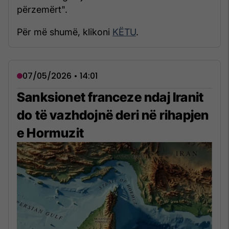
përzemërt".
Për më shumë, klikoni
KËTU
.
07/05/2026 • 14:01
Sanksionet franceze ndaj Iranit
do të vazhdojnë deri në rihapjen
e Hormuzit