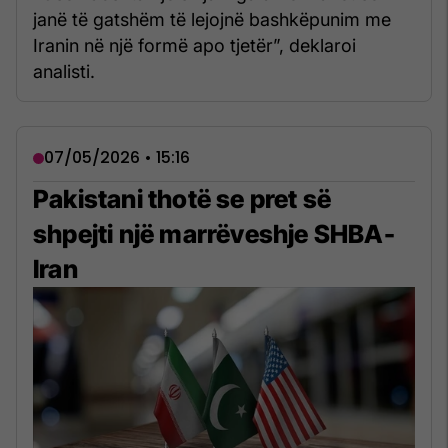
janë të gatshëm të lejojnë bashkëpunim me
Iranin në një formë apo tjetër”, deklaroi
analisti.
07/05/2026 • 15:16
Pakistani thotë se pret së
shpejti një marrëveshje SHBA-
Iran