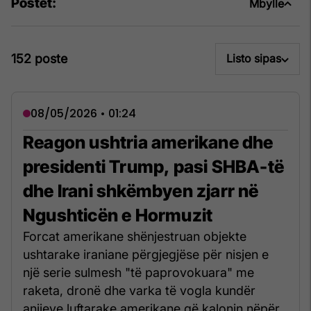
Postet:
Mbylle
152 poste
Listo sipas
08/05/2026 • 01:24
Reagon ushtria amerikane dhe
presidenti Trump, pasi SHBA-të
dhe Irani shkëmbyen zjarr në
Ngushticën e Hormuzit
Forcat amerikane shënjestruan objekte
ushtarake iraniane përgjegjëse për nisjen e
një serie sulmesh "të paprovokuara" me
raketa, dronë dhe varka të vogla kundër
anijeve luftarake amerikane që kalonin nëpër