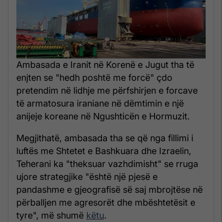
Ambasada e Iranit në Korenë e Jugut tha të
enjten se "hedh poshtë me forcë" çdo
pretendim në lidhje me përfshirjen e forcave
të armatosura iraniane në dëmtimin e një
anijeje koreane në Ngushticën e Hormuzit.
Megjithatë, ambasada tha se që nga fillimi i
luftës me Shtetet e Bashkuara dhe Izraelin,
Teherani ka "theksuar vazhdimisht" se rruga
ujore strategjike "është një pjesë e
pandashme e gjeografisë së saj mbrojtëse në
përballjen me agresorët dhe mbështetësit e
tyre", më shumë
këtu
.