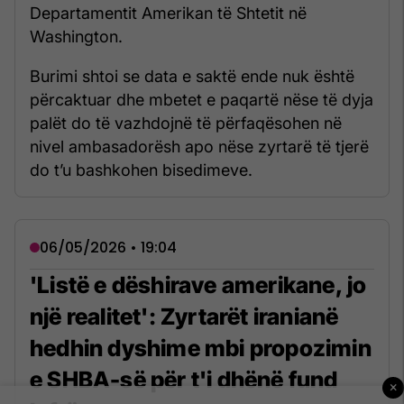
Departamentit Amerikan të Shtetit në
Washington.
Burimi shtoi se data e saktë ende nuk është
përcaktuar dhe mbetet e paqartë nëse të dyja
palët do të vazhdojnë të përfaqësohen në
nivel ambasadorësh apo nëse zyrtarë të tjerë
do t’u bashkohen bisedimeve.
06/05/2026 • 19:04
'Listë e dëshirave amerikane, jo
një realitet': Zyrtarët iranianë
hedhin dyshime mbi propozimin
e SHBA-së për t'i dhënë fund
×