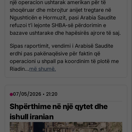
një operacion ushtarak amerikan për të
shoqëruar dhe mbrojtur anijet tregtare në
Ngushticën e Hormuzit, pasi Arabia Saudite
refuzoi t’i lejonte SHBA-së përdorimin e
bazave ushtarake dhe hapësirës ajrore të saj.
Sipas raportimit, vendimi i Arabisë Saudite
erdhi pas pakënaqësive për faktin që
operacioni u shpall pa koordinim të plotë me
Riadin...
më shumë.
07/05/2026 • 21:20
Shpërthime në një qytet dhe
ishull iranian