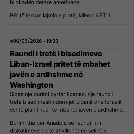
bllokadën detare amerikane.
Për të lexuar lajmin e plotë, klikoni
KËTU
.
06/05/2026 • 19:30
Raundi i tretë i bisedimeve
Liban-Izrael pritet të mbahet
javën e ardhshme në
Washington
Sipas një burimi zyrtar libanez, një raund i
tretë bisedimesh ndërmjet Libanit dhe Izraelit
është planifikuar të mbahet javën e ardhshme.
Burimi tha për Anadolu se raundi i ri i
diskutimeve do të zhvillohet në selinë e