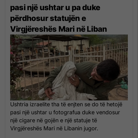
pasi një ushtar u pa duke
përdhosur statujën e
Virgjëreshës Mari në Liban
Ushtria izraelite tha të enjten se do të hetojë
pasi një ushtar u fotografua duke vendosur
një cigare në gojën e një statuje të
Virgjëreshës Mari në Libanin jugor.