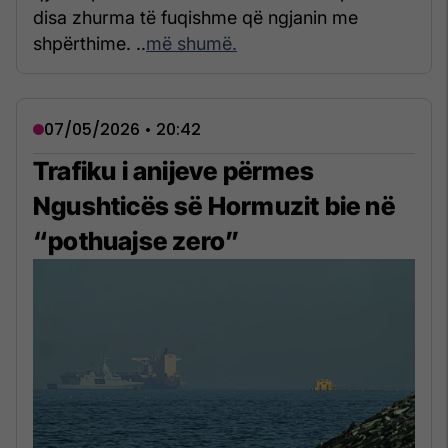
disa zhurma të fuqishme që ngjanin me
shpërthime. ..
më shumë.
07/05/2026 • 20:42
Trafiku i anijeve përmes
Ngushticës së Hormuzit bie në
“pothuajse zero”