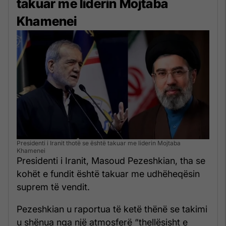
takuar me liderin Mojtaba
Khamenei
Presidenti i Iranit thotë se është takuar me liderin Mojtaba
Khamenei
Presidenti i Iranit, Masoud Pezeshkian, tha se
kohët e fundit është takuar me udhëheqësin
suprem të vendit.
Pezeshkian u raportua të ketë thënë se takimi
u shënua nga një atmosferë “thellësisht e