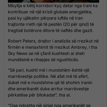
Mbyllja e këtij korridori kyç detar nga Irani ka
kontribuar në një krizë globale energjetike,
pasi ky ujëkalim përpara luftës në Iran
trajtonte rreth një të pestën (20 për qind) të
tregtisë botërore ditore të naftës dhe gazit.
Robert Peters, drejtor i analizës së rrezikut në
firmën e menaxhimit të rrezikut Ambrey, i tha
Sky News se në çfarë kushtesh ai sheh
mundësinë e rihapjes së ngushticës.
“Së pari, kushti më i mundshëm është një
marrëveshje politike. Në afat më të afërt,
duket më e mundshme që të shohim Iranin
dhe amerikanët duke arritur marrëveshje
përkatëse për bllokadat”, tha ai.
“Ose ndoshta një sinjal nga amerikanët se