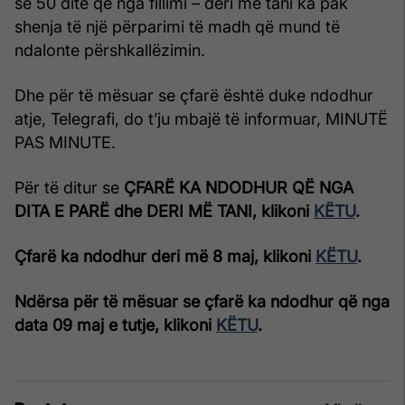
se 50 ditë që nga fillimi – deri më tani ka pak
shenja të një përparimi të madh që mund të
ndalonte përshkallëzimin.
Dhe për të mësuar se çfarë është duke ndodhur
atje, Telegrafi, do t’ju mbajë të informuar, MINUTË
PAS MINUTE.
Për të ditur se
ÇFARË KA NDODHUR QË NGA
DITA E PARË dhe DERI MË TANI, klikoni
KËTU
.
Çfarë ka ndodhur deri më 8 maj, klikoni
KËTU
.
Ndërsa për të mësuar se çfarë ka ndodhur që nga
data 09 maj e tutje, klikoni
KËTU
.