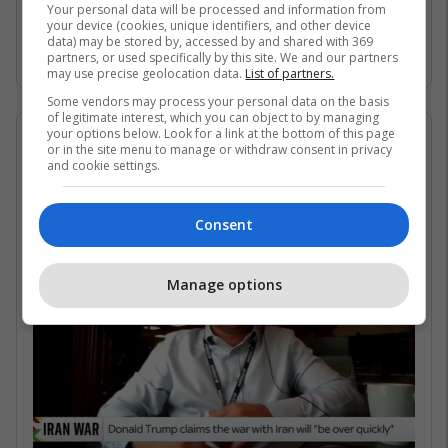
Gjirin Persik dhe nuk janë në gjendje të arrijnë
Your personal data will be processed and information from
your device (cookies, unique identifiers, and other device
në det të hapur për shkak të bllokadës
data) may be stored by, accessed by and shared with 369
iraniane. /Telegrafi/
partners, or used specifically by this site. We and our partners
may use precise geolocation data.
List of partners.
Some vendors may process your personal data on the basis
of legitimate interest, which you can object to by managing
your options below. Look for a link at the bottom of this page
07/05/2026 • 16:19
or in the site menu to manage or withdraw consent in privacy
and cookie settings.
Në çfarë kushtesh mund të
rihapet Ngushtica e Hormuzit?
Consent
Manage options