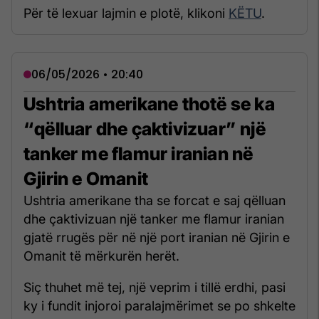
Për të lexuar lajmin e plotë, klikoni
KËTU
.
06/05/2026 • 20:40
Ushtria amerikane thotë se ka
“qëlluar dhe çaktivizuar” një
tanker me flamur iranian në
Gjirin e Omanit
Ushtria amerikane tha se forcat e saj qëlluan
dhe çaktivizuan një tanker me flamur iranian
gjatë rrugës për në një port iranian në Gjirin e
Omanit të mërkurën herët.
Siç thuhet më tej, një veprim i tillë erdhi, pasi
ky i fundit injoroi paralajmërimet se po shkelte