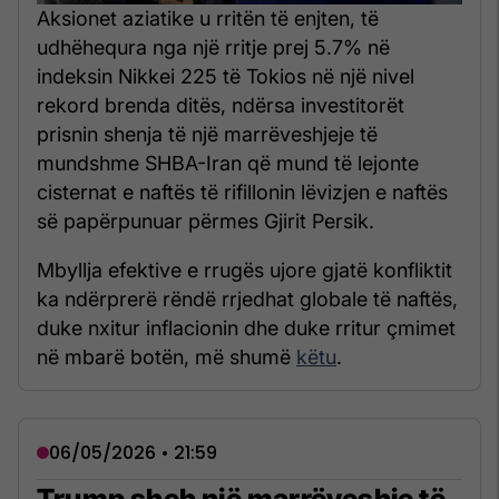
Aksionet aziatike u rritën të enjten, të
udhëhequra nga një rritje prej 5.7% në
indeksin Nikkei 225 të Tokios në një nivel
rekord brenda ditës, ndërsa investitorët
prisnin shenja të një marrëveshjeje të
mundshme SHBA-Iran që mund të lejonte
cisternat e naftës të rifillonin lëvizjen e naftës
së papërpunuar përmes Gjirit Persik.
Mbyllja efektive e rrugës ujore gjatë konfliktit
ka ndërprerë rëndë rrjedhat globale të naftës,
duke nxitur inflacionin dhe duke rritur çmimet
në mbarë botën, më shumë
këtu
.
06/05/2026 • 21:59
Trump sheh një marrëveshje të