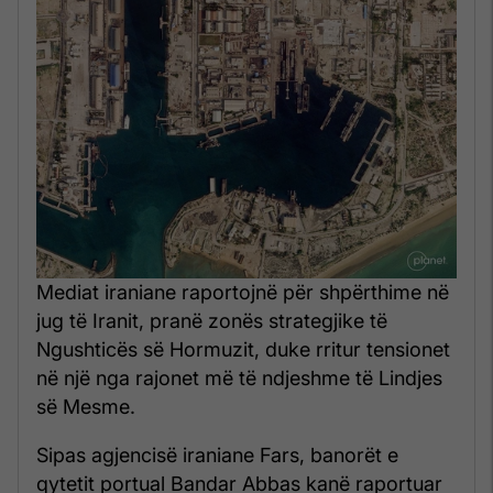
Mediat iraniane raportojnë për shpërthime në
jug të Iranit, pranë zonës strategjike të
Ngushticës së Hormuzit, duke rritur tensionet
në një nga rajonet më të ndjeshme të Lindjes
së Mesme.
Sipas agjencisë iraniane Fars, banorët e
qytetit portual Bandar Abbas kanë raportuar