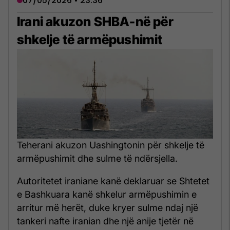
07/05/2026 • 23:36
Irani akuzon SHBA-në për
shkelje të armëpushimit
Teherani akuzon Uashingtonin për shkelje të
armëpushimit dhe sulme të ndërsjella.
Autoritetet iraniane kanë deklaruar se Shtetet
e Bashkuara kanë shkelur armëpushimin e
arritur më herët, duke kryer sulme ndaj një
tankeri nafte iranian dhe një anije tjetër në