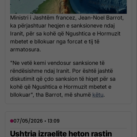
Ministri i Jashtëm francez, Jean-Noel Barrot,
ka përjashtuar heqjen e sanksioneve ndaj
Iranit, për sa kohë që Ngushtica e Hormuzit
mbetet e bllokuar nga forcat e tij të
armatosura.
"Ne vetë kemi vendosur sanksione të
rëndësishme ndaj Iranit. Por është jashtë
diskutimit që çdo sanksion të hiqet për sa
kohë që Ngushtica e Hormuzit mbetet e
bllokuar", tha Barrot, më shumë
këtu
.
07/05/2026 • 13:09
Ushtria izraelite heton rastin