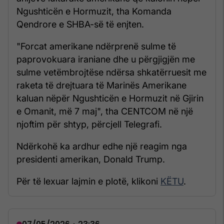
Ngushticën e Hormuzit, tha Komanda
Qendrore e SHBA-së të enjten.
"Forcat amerikane ndërprenë sulme të
paprovokuara iraniane dhe u përgjigjën me
sulme vetëmbrojtëse ndërsa shkatërruesit me
raketa të drejtuara të Marinës Amerikane
kaluan nëpër Ngushticën e Hormuzit në Gjirin
e Omanit, më 7 maj", tha CENTCOM në një
njoftim për shtyp, përcjell Telegrafi.
Ndërkohë ka ardhur edhe një reagim nga
presidenti amerikan, Donald Trump.
Për të lexuar lajmin e plotë, klikoni
KËTU
.