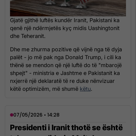
Gjatë gjithë luftës kundër Iranit, Pakistani ka
qenë një ndërmjetës kyç midis Uashingtonit
dhe Teheranit.
Dhe me zhurma pozitive që vijnë nga të dyja
palët - jo më pak nga Donald Trump, i cili ka
thënë se mendon që një luftë do të "mbarojë
shpejt" - ministria e Jashtme e Pakistanit ka
nxjerrë një deklaratë të re duke nënvizuar
këtë optimizëm, më shumë
këtu
.
07/05/2026 • 14:28
Presidenti i Iranit thotë se është