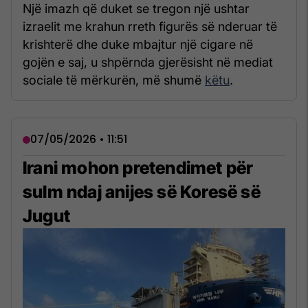
Një imazh që duket se tregon një ushtar
izraelit me krahun rreth figurës së nderuar të
krishterë dhe duke mbajtur një cigare në
gojën e saj, u shpërnda gjerësisht në mediat
sociale të mërkurën, më shumë
këtu
.
07/05/2026 • 11:51
Irani mohon pretendimet për
sulm ndaj anijes së Koresë së
Jugut