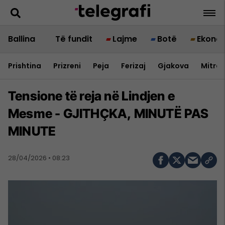
Ballina
Të fundit
Lajme
Botë
Ekono
Prishtina
Prizreni
Peja
Ferizaj
Gjakova
Mitrov
Tensione të reja në Lindjen e
Mesme - GJITHÇKA, MINUTË PAS
MINUTE
28/04/2026 • 08:23