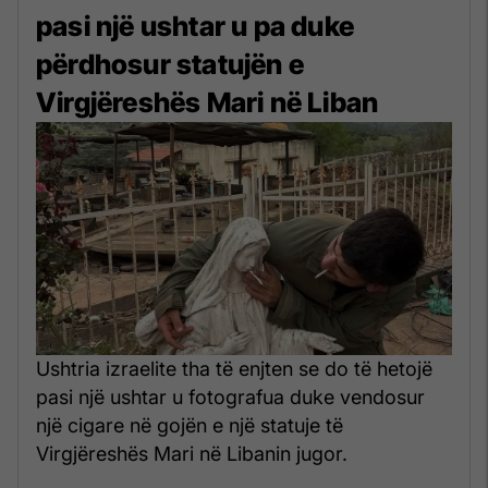
pasi një ushtar u pa duke
përdhosur statujën e
Virgjëreshës Mari në Liban
Ushtria izraelite tha të enjten se do të hetojë
pasi një ushtar u fotografua duke vendosur
një cigare në gojën e një statuje të
Virgjëreshës Mari në Libanin jugor.