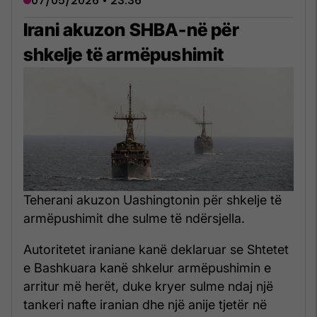
07/05/2026 • 23:36
Irani akuzon SHBA-në për
shkelje të armëpushimit
Teherani akuzon Uashingtonin për shkelje të
armëpushimit dhe sulme të ndërsjella.
Autoritetet iraniane kanë deklaruar se Shtetet
e Bashkuara kanë shkelur armëpushimin e
arritur më herët, duke kryer sulme ndaj një
tankeri nafte iranian dhe një anije tjetër në