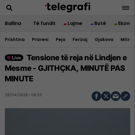
Ballina
Të fundit
Lajme
Botë
Ekono
Prishtina
Prizreni
Peja
Ferizaj
Gjakova
Mitrov
Tensione të reja në Lindjen e
Mesme - GJITHÇKA, MINUTË PAS
MINUTE
28/04/2026 • 08:23