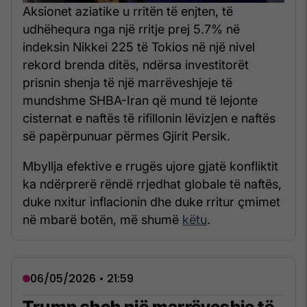
Aksionet aziatike u rritën të enjten, të
udhëhequra nga një rritje prej 5.7% në
indeksin Nikkei 225 të Tokios në një nivel
rekord brenda ditës, ndërsa investitorët
prisnin shenja të një marrëveshjeje të
mundshme SHBA-Iran që mund të lejonte
cisternat e naftës të rifillonin lëvizjen e naftës
së papërpunuar përmes Gjirit Persik.
Mbyllja efektive e rrugës ujore gjatë konfliktit
ka ndërprerë rëndë rrjedhat globale të naftës,
duke nxitur inflacionin dhe duke rritur çmimet
në mbarë botën, më shumë
këtu
.
06/05/2026 • 21:59
Trump sheh një marrëveshje të