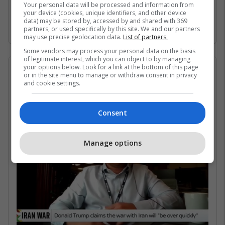
Gjirin Persik dhe nuk janë në gjendje të arrijnë
Your personal data will be processed and information from
your device (cookies, unique identifiers, and other device
në det të hapur për shkak të bllokadës
data) may be stored by, accessed by and shared with 369
iraniane. /Telegrafi/
partners, or used specifically by this site. We and our partners
may use precise geolocation data.
List of partners.
Some vendors may process your personal data on the basis
of legitimate interest, which you can object to by managing
your options below. Look for a link at the bottom of this page
07/05/2026 • 16:19
or in the site menu to manage or withdraw consent in privacy
and cookie settings.
Në çfarë kushtesh mund të
rihapet Ngushtica e Hormuzit?
Consent
Manage options