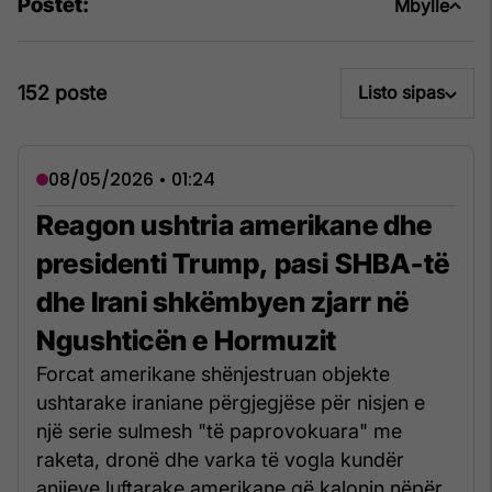
Postet:
Mbylle
152 poste
Listo sipas
08/05/2026 • 01:24
Reagon ushtria amerikane dhe
presidenti Trump, pasi SHBA-të
dhe Irani shkëmbyen zjarr në
Ngushticën e Hormuzit
Forcat amerikane shënjestruan objekte
ushtarake iraniane përgjegjëse për nisjen e
një serie sulmesh "të paprovokuara" me
raketa, dronë dhe varka të vogla kundër
anijeve luftarake amerikane që kalonin nëpër