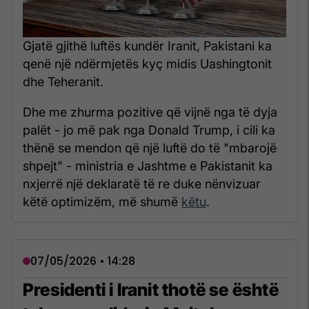
Gjatë gjithë luftës kundër Iranit, Pakistani ka
qenë një ndërmjetës kyç midis Uashingtonit
dhe Teheranit.
Dhe me zhurma pozitive që vijnë nga të dyja
palët - jo më pak nga Donald Trump, i cili ka
thënë se mendon që një luftë do të "mbarojë
shpejt" - ministria e Jashtme e Pakistanit ka
nxjerrë një deklaratë të re duke nënvizuar
këtë optimizëm, më shumë
këtu
.
07/05/2026 • 14:28
Presidenti i Iranit thotë se është