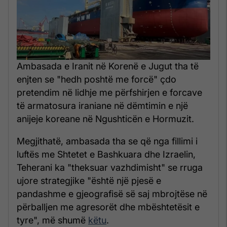
Ambasada e Iranit në Korenë e Jugut tha të
enjten se "hedh poshtë me forcë" çdo
pretendim në lidhje me përfshirjen e forcave
të armatosura iraniane në dëmtimin e një
anijeje koreane në Ngushticën e Hormuzit.
Megjithatë, ambasada tha se që nga fillimi i
luftës me Shtetet e Bashkuara dhe Izraelin,
Teherani ka "theksuar vazhdimisht" se rruga
ujore strategjike "është një pjesë e
pandashme e gjeografisë së saj mbrojtëse në
përballjen me agresorët dhe mbështetësit e
tyre", më shumë
këtu
.