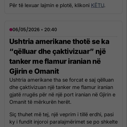
Për të lexuar lajmin e plotë, klikoni
KËTU
.
06/05/2026 • 20:40
Ushtria amerikane thotë se ka
“qëlluar dhe çaktivizuar” një
tanker me flamur iranian në
Gjirin e Omanit
Ushtria amerikane tha se forcat e saj qëlluan
dhe çaktivizuan një tanker me flamur iranian
gjatë rrugës për në një port iranian në Gjirin e
Omanit të mërkurën herët.
Siç thuhet më tej, një veprim i tillë erdhi, pasi
ky i fundit injoroi paralajmërimet se po shkelte