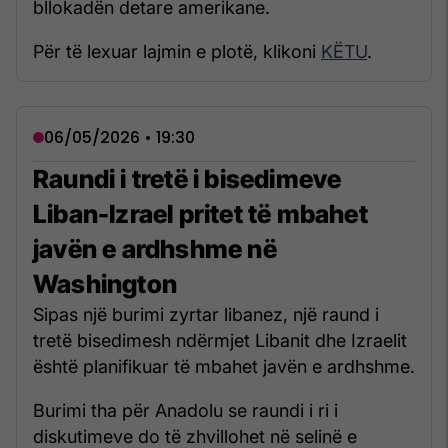
bllokadën detare amerikane.
Për të lexuar lajmin e plotë, klikoni
KËTU
.
06/05/2026 • 19:30
Raundi i tretë i bisedimeve
Liban-Izrael pritet të mbahet
javën e ardhshme në
Washington
Sipas një burimi zyrtar libanez, një raund i
tretë bisedimesh ndërmjet Libanit dhe Izraelit
është planifikuar të mbahet javën e ardhshme.
Burimi tha për Anadolu se raundi i ri i
diskutimeve do të zhvillohet në selinë e