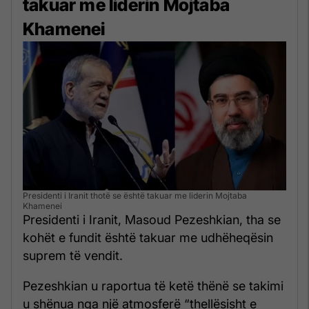
takuar me liderin Mojtaba
Khamenei
Presidenti i Iranit thotë se është takuar me liderin Mojtaba
Khamenei
Presidenti i Iranit, Masoud Pezeshkian, tha se
kohët e fundit është takuar me udhëheqësin
suprem të vendit.
Pezeshkian u raportua të ketë thënë se takimi
u shënua nga një atmosferë “thellësisht e