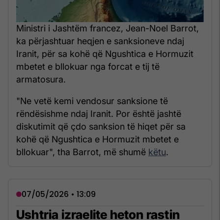
Ministri i Jashtëm francez, Jean-Noel Barrot,
ka përjashtuar heqjen e sanksioneve ndaj
Iranit, për sa kohë që Ngushtica e Hormuzit
mbetet e bllokuar nga forcat e tij të
armatosura.
"Ne vetë kemi vendosur sanksione të
rëndësishme ndaj Iranit. Por është jashtë
diskutimit që çdo sanksion të hiqet për sa
kohë që Ngushtica e Hormuzit mbetet e
bllokuar", tha Barrot, më shumë
këtu
.
07/05/2026 • 13:09
Ushtria izraelite heton rastin