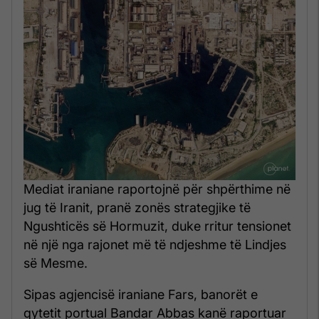
Mediat iraniane raportojnë për shpërthime në
jug të Iranit, pranë zonës strategjike të
Ngushticës së Hormuzit, duke rritur tensionet
në një nga rajonet më të ndjeshme të Lindjes
së Mesme.
Sipas agjencisë iraniane Fars, banorët e
qytetit portual Bandar Abbas kanë raportuar