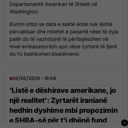
Departamentit Amerikan të Shtetit në
Washington.
Burimi shtoi se data e saktë ende nuk është
përcaktuar dhe mbetet e paqartë nëse të dyja
palët do të vazhdojnë të përfaqësohen në
nivel ambasadorësh apo nëse zyrtarë të tjerë
do t’u bashkohen bisedimeve.
06/05/2026 • 19:04
'Listë e dëshirave amerikane, jo
një realitet': Zyrtarët iranianë
hedhin dyshime mbi propozimin
e SHBA-së për t'i dhënë fund
×