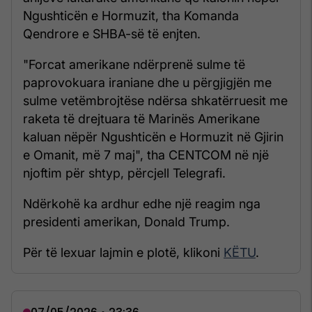
Ngushticën e Hormuzit, tha Komanda
Qendrore e SHBA-së të enjten.
"Forcat amerikane ndërprenë sulme të
paprovokuara iraniane dhe u përgjigjën me
sulme vetëmbrojtëse ndërsa shkatërruesit me
raketa të drejtuara të Marinës Amerikane
kaluan nëpër Ngushticën e Hormuzit në Gjirin
e Omanit, më 7 maj", tha CENTCOM në një
njoftim për shtyp, përcjell Telegrafi.
Ndërkohë ka ardhur edhe një reagim nga
presidenti amerikan, Donald Trump.
Për të lexuar lajmin e plotë, klikoni
KËTU
.