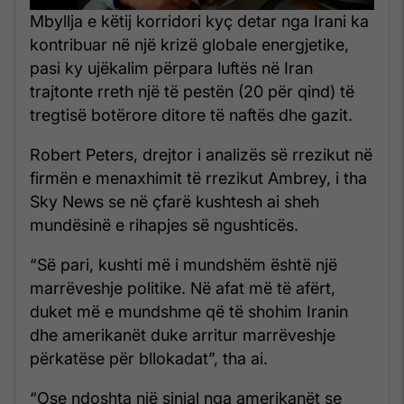
Mbyllja e këtij korridori kyç detar nga Irani ka
kontribuar në një krizë globale energjetike,
pasi ky ujëkalim përpara luftës në Iran
trajtonte rreth një të pestën (20 për qind) të
tregtisë botërore ditore të naftës dhe gazit.
Robert Peters, drejtor i analizës së rrezikut në
firmën e menaxhimit të rrezikut Ambrey, i tha
Sky News se në çfarë kushtesh ai sheh
mundësinë e rihapjes së ngushticës.
“Së pari, kushti më i mundshëm është një
marrëveshje politike. Në afat më të afërt,
duket më e mundshme që të shohim Iranin
dhe amerikanët duke arritur marrëveshje
përkatëse për bllokadat”, tha ai.
“Ose ndoshta një sinjal nga amerikanët se