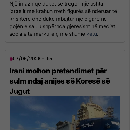
Një imazh që duket se tregon një ushtar
izraelit me krahun rreth figurës së nderuar të
krishterë dhe duke mbajtur një cigare në
gojën e saj, u shpërnda gjerësisht në mediat
sociale të mërkurën, më shumë
këtu
.
07/05/2026 • 11:51
Irani mohon pretendimet për
sulm ndaj anijes së Koresë së
Jugut