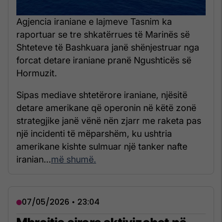
Agjencia iraniane e lajmeve Tasnim ka
raportuar se tre shkatërrues të Marinës së
Shteteve të Bashkuara janë shënjestruar nga
forcat detare iraniane pranë Ngushticës së
Hormuzit.
Sipas mediave shtetërore iraniane, njësitë
detare amerikane që operonin në këtë zonë
strategjike janë vënë nën zjarr me raketa pas
një incidenti të mëparshëm, ku ushtria
amerikane kishte sulmuar një tanker nafte
iranian...
më shumë.
07/05/2026 • 23:04