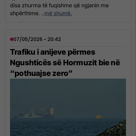
disa zhurma të fuqishme që ngjanin me
shpërthime. ..
më shumë.
07/05/2026 • 20:42
Trafiku i anijeve përmes
Ngushticës së Hormuzit bie në
“pothuajse zero”