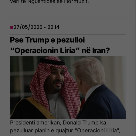
veri të Ngushticës së Hormuzit.
07/05/2026 • 22:14
Pse Trump e pezulloi
“Operacionin Liria” në Iran?
Presidenti amerikan, Donald Trump ka
pezulluar planin e quajtur “Operacioni Liria”,