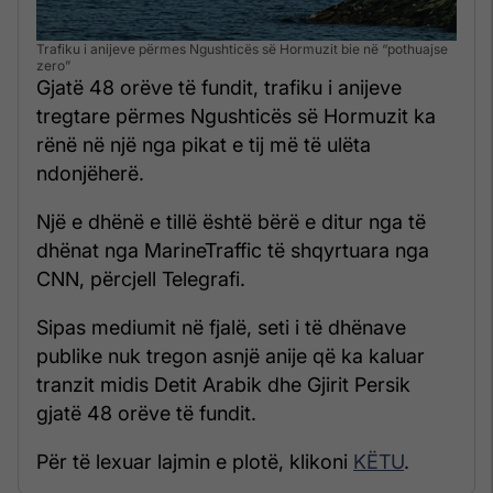
Trafiku i anijeve përmes Ngushticës së Hormuzit bie në “pothuajse
zero”
Gjatë 48 orëve të fundit, trafiku i anijeve
tregtare përmes Ngushticës së Hormuzit ka
rënë në një nga pikat e tij më të ulëta
ndonjëherë.
Një e dhënë e tillë është bërë e ditur nga të
dhënat nga MarineTraffic të shqyrtuara nga
CNN, përcjell Telegrafi.
Sipas mediumit në fjalë, seti i të dhënave
publike nuk tregon asnjë anije që ka kaluar
tranzit midis Detit Arabik dhe Gjirit Persik
gjatë 48 orëve të fundit.
Për të lexuar lajmin e plotë, klikoni
KËTU
.