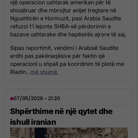
një operacion ushtarak amerikan për të
shoqëruar dhe mbrojtur anijet tregtare në
Ngushticën e Hormuzit, pasi Arabia Saudite
refuzoi t’i lejonte SHBA-së përdorimin e
bazave ushtarake dhe hapësirës ajrore të saj.
Sipas raportimit, vendimi i Arabisë Saudite
erdhi pas pakënaqësive për faktin që
operacioni u shpall pa koordinim të plotë me
Riadin...
më shumë.
07/05/2026 • 21:20
Shpërthime në një qytet dhe
ishull iranian