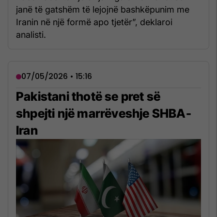
janë të gatshëm të lejojnë bashkëpunim me
Iranin në një formë apo tjetër”, deklaroi
analisti.
07/05/2026 • 15:16
Pakistani thotë se pret së
shpejti një marrëveshje SHBA-
Iran