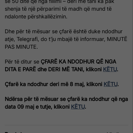
se 50 ditë që nga fillimi – deri më tani ka pak
shenja të një përparimi të madh që mund të
ndalonte përshkallëzimin.
Dhe për të mësuar se çfarë është duke ndodhur
atje, Telegrafi, do t’ju mbajë të informuar, MINUTË
PAS MINUTE.
Për të ditur se
ÇFARË KA NDODHUR QË NGA
DITA E PARË dhe DERI MË TANI, klikoni
KËTU
.
Çfarë ka ndodhur deri më 8 maj, klikoni
KËTU
.
Ndërsa për të mësuar se çfarë ka ndodhur që nga
data 09 maj e tutje, klikoni
KËTU
.