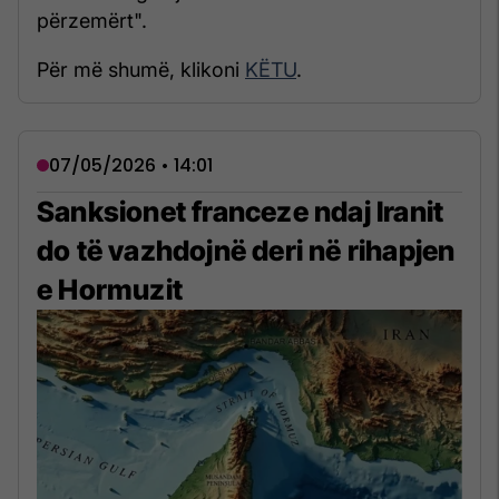
përzemërt".
Për më shumë, klikoni
KËTU
.
07/05/2026 • 14:01
Sanksionet franceze ndaj Iranit
do të vazhdojnë deri në rihapjen
e Hormuzit