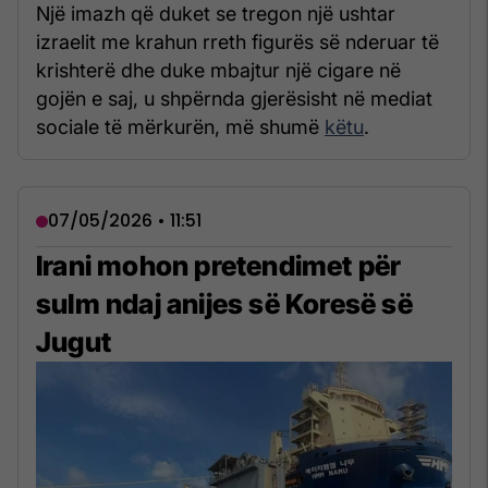
Një imazh që duket se tregon një ushtar
izraelit me krahun rreth figurës së nderuar të
krishterë dhe duke mbajtur një cigare në
gojën e saj, u shpërnda gjerësisht në mediat
sociale të mërkurën, më shumë
këtu
.
07/05/2026 • 11:51
Irani mohon pretendimet për
sulm ndaj anijes së Koresë së
Jugut