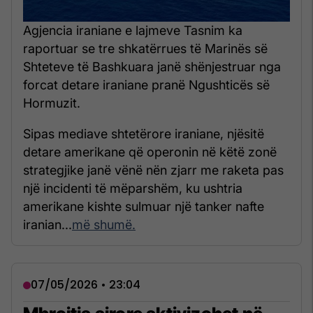
Agjencia iraniane e lajmeve Tasnim ka
raportuar se tre shkatërrues të Marinës së
Shteteve të Bashkuara janë shënjestruar nga
forcat detare iraniane pranë Ngushticës së
Hormuzit.
Sipas mediave shtetërore iraniane, njësitë
detare amerikane që operonin në këtë zonë
strategjike janë vënë nën zjarr me raketa pas
një incidenti të mëparshëm, ku ushtria
amerikane kishte sulmuar një tanker nafte
iranian...
më shumë.
07/05/2026 • 23:04