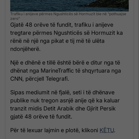
Trafiku i anijeve përmes Ngushticës së Hormuzit bie në “pothuajse
zero”
Gjatë 48 orëve të fundit, trafiku i anijeve
tregtare përmes Ngushticës së Hormuzit ka
rënë në një nga pikat e tij më të ulëta
ndonjëherë.
Një e dhënë e tillë është bërë e ditur nga të
dhënat nga MarineTraffic të shqyrtuara nga
CNN, përcjell Telegrafi.
Sipas mediumit në fjalë, seti i të dhënave
publike nuk tregon asnjë anije që ka kaluar
tranzit midis Detit Arabik dhe Gjirit Persik
gjatë 48 orëve të fundit.
Për të lexuar lajmin e plotë, klikoni
KËTU
.