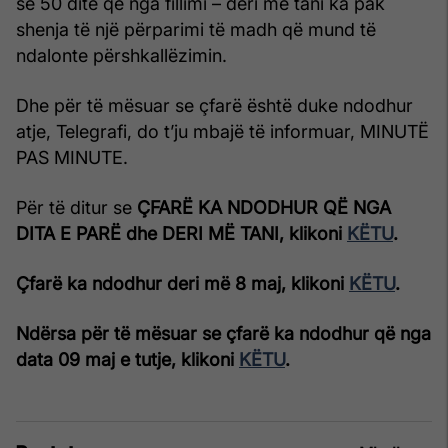
se 50 ditë që nga fillimi – deri më tani ka pak
shenja të një përparimi të madh që mund të
ndalonte përshkallëzimin.
Dhe për të mësuar se çfarë është duke ndodhur
atje, Telegrafi, do t’ju mbajë të informuar, MINUTË
PAS MINUTE.
Për të ditur se
ÇFARË KA NDODHUR QË NGA
DITA E PARË dhe DERI MË TANI, klikoni
KËTU
.
Çfarë ka ndodhur deri më 8 maj, klikoni
KËTU
.
Ndërsa për të mësuar se çfarë ka ndodhur që nga
data 09 maj e tutje, klikoni
KËTU
.