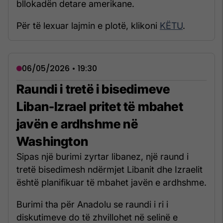
bllokadën detare amerikane.
Për të lexuar lajmin e plotë, klikoni
KËTU
.
06/05/2026 • 19:30
Raundi i tretë i bisedimeve
Liban-Izrael pritet të mbahet
javën e ardhshme në
Washington
Sipas një burimi zyrtar libanez, një raund i
tretë bisedimesh ndërmjet Libanit dhe Izraelit
është planifikuar të mbahet javën e ardhshme.
Burimi tha për Anadolu se raundi i ri i
diskutimeve do të zhvillohet në selinë e