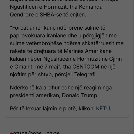
Ngushticën e Hormuzit, tha Komanda
Qendrore e SHBA-së të enjten.
"Forcat amerikane ndërprenë sulme të
paprovokuara iraniane dhe u përgjigjën me
sulme vetëmbrojtëse ndërsa shkatërruesit me
raketa të drejtuara të Marinës Amerikane
kaluan nëpër Ngushticën e Hormuzit në Gjirin
e Omanit, më 7 maj", tha CENTCOM në një
njoftim për shtyp, përcjell Telegrafi.
Ndërkohë ka ardhur edhe një reagim nga
presidenti amerikan, Donald Trump.
Për të lexuar lajmin e plotë, klikoni
KËTU
.