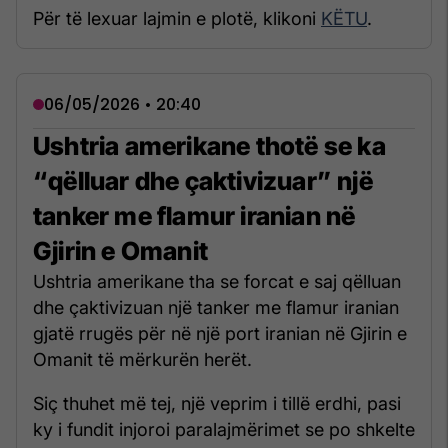
Për të lexuar lajmin e plotë, klikoni
KËTU
.
06/05/2026 • 20:40
Ushtria amerikane thotë se ka
“qëlluar dhe çaktivizuar” një
tanker me flamur iranian në
Gjirin e Omanit
Ushtria amerikane tha se forcat e saj qëlluan
dhe çaktivizuan një tanker me flamur iranian
gjatë rrugës për në një port iranian në Gjirin e
Omanit të mërkurën herët.
Siç thuhet më tej, një veprim i tillë erdhi, pasi
ky i fundit injoroi paralajmërimet se po shkelte