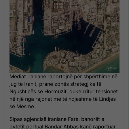
Mediat iraniane raportojnë për shpërthime në
jug të Iranit, pranë zonës strategjike të
Ngushticës së Hormuzit, duke rritur tensionet
në një nga rajonet më të ndjeshme të Lindjes
së Mesme.
Sipas agjencisë iraniane Fars, banorët e
qytetit portual Bandar Abbas kanë raportuar