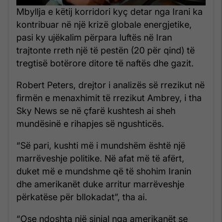
Mbyllja e këtij korridori kyç detar nga Irani ka
kontribuar në një krizë globale energjetike,
pasi ky ujëkalim përpara luftës në Iran
trajtonte rreth një të pestën (20 për qind) të
tregtisë botërore ditore të naftës dhe gazit.
Robert Peters, drejtor i analizës së rrezikut në
firmën e menaxhimit të rrezikut Ambrey, i tha
Sky News se në çfarë kushtesh ai sheh
mundësinë e rihapjes së ngushticës.
“Së pari, kushti më i mundshëm është një
marrëveshje politike. Në afat më të afërt,
duket më e mundshme që të shohim Iranin
dhe amerikanët duke arritur marrëveshje
përkatëse për bllokadat”, tha ai.
“Ose ndoshta një sinjal nga amerikanët se