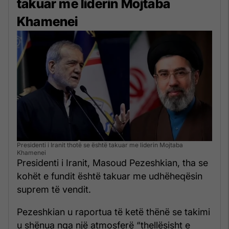
takuar me liderin Mojtaba
Khamenei
Presidenti i Iranit thotë se është takuar me liderin Mojtaba
Khamenei
Presidenti i Iranit, Masoud Pezeshkian, tha se
kohët e fundit është takuar me udhëheqësin
suprem të vendit.
Pezeshkian u raportua të ketë thënë se takimi
u shënua nga një atmosferë “thellësisht e