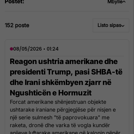
Postet:
Mbylle
152 poste
Listo sipas
08/05/2026 • 01:24
Reagon ushtria amerikane dhe
presidenti Trump, pasi SHBA-të
dhe Irani shkëmbyen zjarr në
Ngushticën e Hormuzit
Forcat amerikane shënjestruan objekte
ushtarake iraniane përgjegjëse për nisjen e
një serie sulmesh "të paprovokuara" me
raketa, dronë dhe varka të vogla kundër
anijeve luftarake amerikane që kalonin nëpër