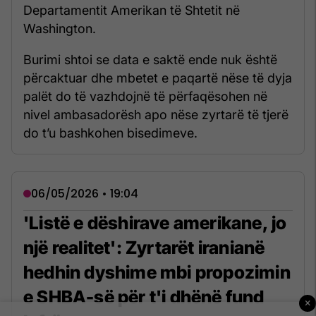
Departamentit Amerikan të Shtetit në
Washington.
Burimi shtoi se data e saktë ende nuk është
përcaktuar dhe mbetet e paqartë nëse të dyja
palët do të vazhdojnë të përfaqësohen në
nivel ambasadorësh apo nëse zyrtarë të tjerë
do t’u bashkohen bisedimeve.
06/05/2026 • 19:04
'Listë e dëshirave amerikane, jo
një realitet': Zyrtarët iranianë
hedhin dyshime mbi propozimin
e SHBA-së për t'i dhënë fund
×