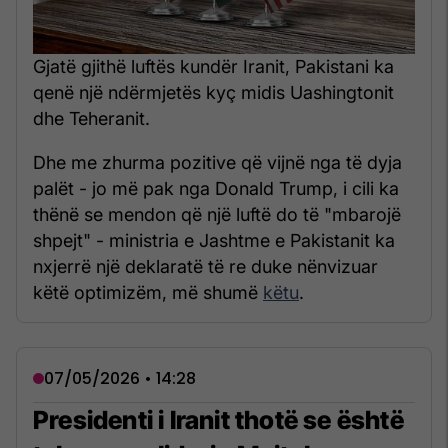
Gjatë gjithë luftës kundër Iranit, Pakistani ka
qenë një ndërmjetës kyç midis Uashingtonit
dhe Teheranit.
Dhe me zhurma pozitive që vijnë nga të dyja
palët - jo më pak nga Donald Trump, i cili ka
thënë se mendon që një luftë do të "mbarojë
shpejt" - ministria e Jashtme e Pakistanit ka
nxjerrë një deklaratë të re duke nënvizuar
këtë optimizëm, më shumë
këtu
.
07/05/2026 • 14:28
Presidenti i Iranit thotë se është