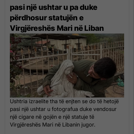
pasi një ushtar u pa duke
përdhosur statujën e
Virgjëreshës Mari në Liban
Ushtria izraelite tha të enjten se do të hetojë
pasi një ushtar u fotografua duke vendosur
një cigare në gojën e një statuje të
Virgjëreshës Mari në Libanin jugor.