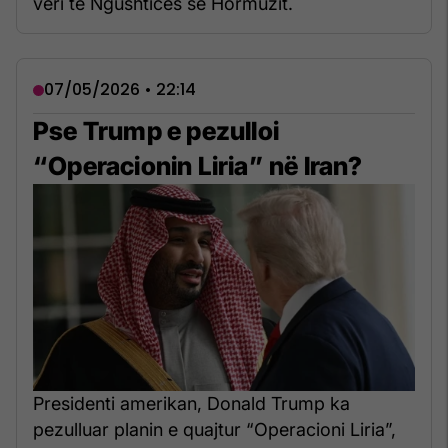
veri të Ngushticës së Hormuzit.
07/05/2026 • 22:14
Pse Trump e pezulloi
“Operacionin Liria” në Iran?
Presidenti amerikan, Donald Trump ka
pezulluar planin e quajtur “Operacioni Liria”,