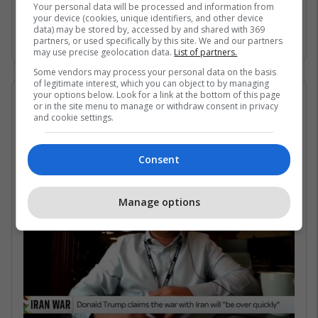
Gjirin Persik dhe nuk janë në gjendje të arrijnë
Your personal data will be processed and information from
your device (cookies, unique identifiers, and other device
në det të hapur për shkak të bllokadës
data) may be stored by, accessed by and shared with 369
iraniane. /Telegrafi/
partners, or used specifically by this site. We and our partners
may use precise geolocation data.
List of partners.
Some vendors may process your personal data on the basis
of legitimate interest, which you can object to by managing
your options below. Look for a link at the bottom of this page
07/05/2026 • 16:19
or in the site menu to manage or withdraw consent in privacy
and cookie settings.
Në çfarë kushtesh mund të
rihapet Ngushtica e Hormuzit?
Consent
Manage options