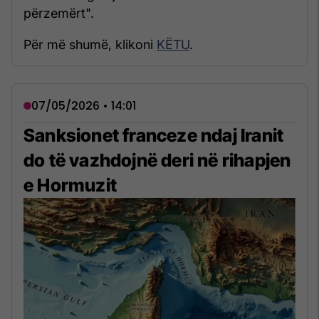
përzemërt".
Për më shumë, klikoni
KËTU
.
07/05/2026 • 14:01
Sanksionet franceze ndaj Iranit
do të vazhdojnë deri në rihapjen
e Hormuzit