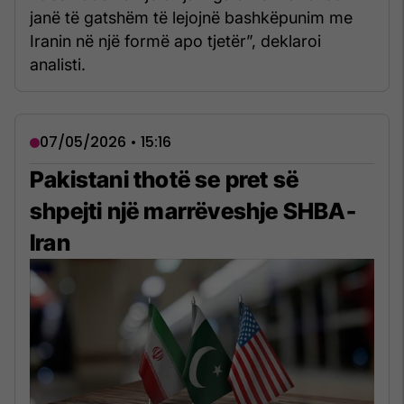
janë të gatshëm të lejojnë bashkëpunim me
Iranin në një formë apo tjetër”, deklaroi
analisti.
07/05/2026 • 15:16
Pakistani thotë se pret së
shpejti një marrëveshje SHBA-
Iran