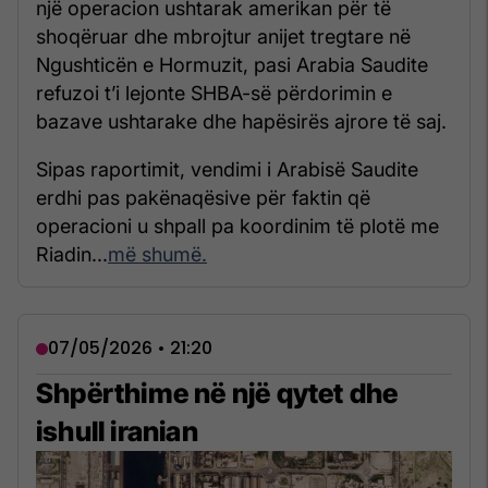
një operacion ushtarak amerikan për të
shoqëruar dhe mbrojtur anijet tregtare në
Ngushticën e Hormuzit, pasi Arabia Saudite
refuzoi t’i lejonte SHBA-së përdorimin e
bazave ushtarake dhe hapësirës ajrore të saj.
Sipas raportimit, vendimi i Arabisë Saudite
erdhi pas pakënaqësive për faktin që
operacioni u shpall pa koordinim të plotë me
Riadin...
më shumë.
07/05/2026 • 21:20
Shpërthime në një qytet dhe
ishull iranian