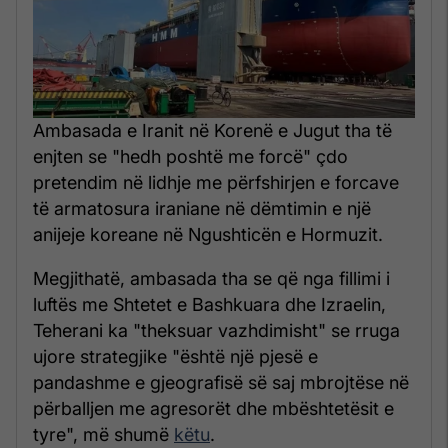
Ambasada e Iranit në Korenë e Jugut tha të
enjten se "hedh poshtë me forcë" çdo
pretendim në lidhje me përfshirjen e forcave
të armatosura iraniane në dëmtimin e një
anijeje koreane në Ngushticën e Hormuzit.
Megjithatë, ambasada tha se që nga fillimi i
luftës me Shtetet e Bashkuara dhe Izraelin,
Teherani ka "theksuar vazhdimisht" se rruga
ujore strategjike "është një pjesë e
pandashme e gjeografisë së saj mbrojtëse në
përballjen me agresorët dhe mbështetësit e
tyre", më shumë
këtu
.