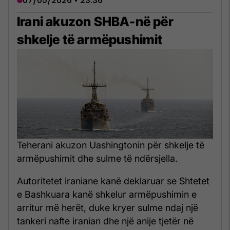
07/05/2026 • 23:36
Irani akuzon SHBA-në për
shkelje të armëpushimit
Teherani akuzon Uashingtonin për shkelje të
armëpushimit dhe sulme të ndërsjella.
Autoritetet iraniane kanë deklaruar se Shtetet
e Bashkuara kanë shkelur armëpushimin e
arritur më herët, duke kryer sulme ndaj një
tankeri nafte iranian dhe një anije tjetër në