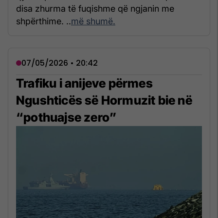
disa zhurma të fuqishme që ngjanin me
shpërthime. ..
më shumë.
07/05/2026 • 20:42
Trafiku i anijeve përmes
Ngushticës së Hormuzit bie në
“pothuajse zero”