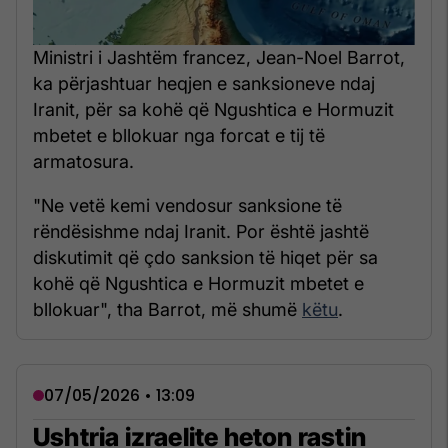
Ministri i Jashtëm francez, Jean-Noel Barrot,
ka përjashtuar heqjen e sanksioneve ndaj
Iranit, për sa kohë që Ngushtica e Hormuzit
mbetet e bllokuar nga forcat e tij të
armatosura.
"Ne vetë kemi vendosur sanksione të
rëndësishme ndaj Iranit. Por është jashtë
diskutimit që çdo sanksion të hiqet për sa
kohë që Ngushtica e Hormuzit mbetet e
bllokuar", tha Barrot, më shumë
këtu
.
07/05/2026 • 13:09
Ushtria izraelite heton rastin