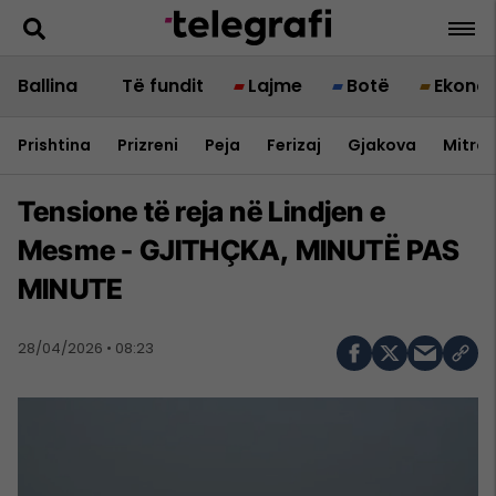
Ballina
Të fundit
Lajme
Botë
Ekono
Prishtina
Prizreni
Peja
Ferizaj
Gjakova
Mitrov
Tensione të reja në Lindjen e
Mesme - GJITHÇKA, MINUTË PAS
MINUTE
28/04/2026 • 08:23