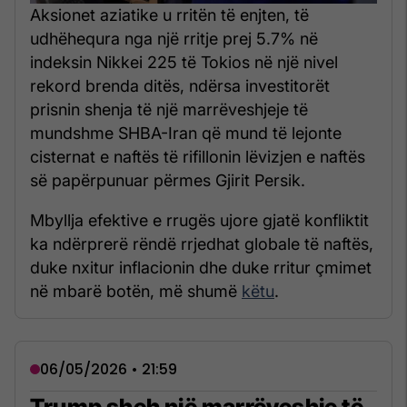
Aksionet aziatike u rritën të enjten, të
udhëhequra nga një rritje prej 5.7% në
indeksin Nikkei 225 të Tokios në një nivel
rekord brenda ditës, ndërsa investitorët
prisnin shenja të një marrëveshjeje të
mundshme SHBA-Iran që mund të lejonte
cisternat e naftës të rifillonin lëvizjen e naftës
së papërpunuar përmes Gjirit Persik.
Mbyllja efektive e rrugës ujore gjatë konfliktit
ka ndërprerë rëndë rrjedhat globale të naftës,
duke nxitur inflacionin dhe duke rritur çmimet
në mbarë botën, më shumë
këtu
.
06/05/2026 • 21:59
Trump sheh një marrëveshje të