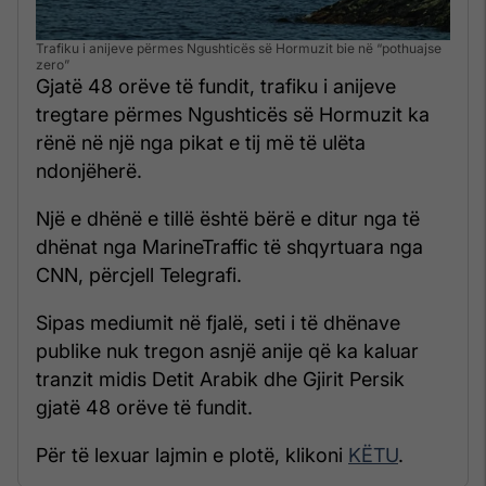
Trafiku i anijeve përmes Ngushticës së Hormuzit bie në “pothuajse
zero”
Gjatë 48 orëve të fundit, trafiku i anijeve
tregtare përmes Ngushticës së Hormuzit ka
rënë në një nga pikat e tij më të ulëta
ndonjëherë.
Një e dhënë e tillë është bërë e ditur nga të
dhënat nga MarineTraffic të shqyrtuara nga
CNN, përcjell Telegrafi.
Sipas mediumit në fjalë, seti i të dhënave
publike nuk tregon asnjë anije që ka kaluar
tranzit midis Detit Arabik dhe Gjirit Persik
gjatë 48 orëve të fundit.
Për të lexuar lajmin e plotë, klikoni
KËTU
.