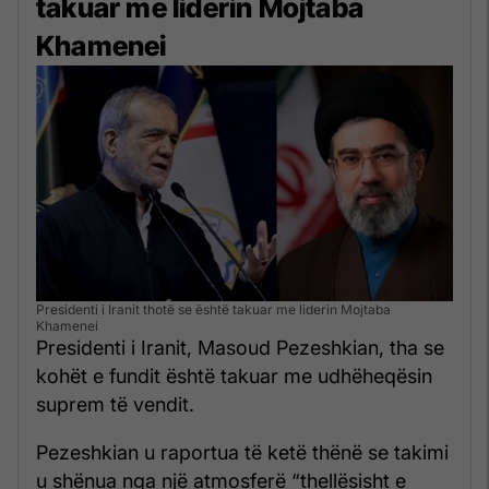
takuar me liderin Mojtaba
Khamenei
Presidenti i Iranit thotë se është takuar me liderin Mojtaba
Khamenei
Presidenti i Iranit, Masoud Pezeshkian, tha se
kohët e fundit është takuar me udhëheqësin
suprem të vendit.
Pezeshkian u raportua të ketë thënë se takimi
u shënua nga një atmosferë “thellësisht e