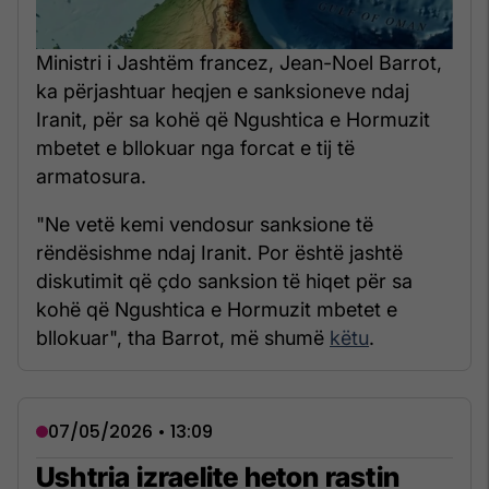
Ministri i Jashtëm francez, Jean-Noel Barrot,
ka përjashtuar heqjen e sanksioneve ndaj
Iranit, për sa kohë që Ngushtica e Hormuzit
mbetet e bllokuar nga forcat e tij të
armatosura.
"Ne vetë kemi vendosur sanksione të
rëndësishme ndaj Iranit. Por është jashtë
diskutimit që çdo sanksion të hiqet për sa
kohë që Ngushtica e Hormuzit mbetet e
bllokuar", tha Barrot, më shumë
këtu
.
07/05/2026 • 13:09
Ushtria izraelite heton rastin