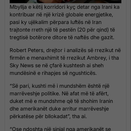
Mbyllja e këtij korridori kyç detar nga Irani ka
kontribuar në një krizë globale energjetike,
pasi ky ujëkalim përpara luftës në Iran
trajtonte rreth një të pestën (20 për qind) të
tregtisë botërore ditore të naftës dhe gazit.
Robert Peters, drejtor i analizës së rrezikut në
firmën e menaxhimit të rrezikut Ambrey, i tha
Sky News se në çfarë kushtesh ai sheh
mundësinë e rihapjes së ngushticës.
“Së pari, kushti më i mundshëm është një
marrëveshje politike. Në afat më të afërt,
duket më e mundshme që të shohim Iranin
dhe amerikanët duke arritur marrëveshje
përkatëse për bllokadat”, tha ai.
“Ose ndoshta një sinjal nga amerikanët se