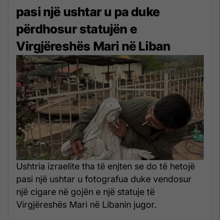
pasi një ushtar u pa duke
përdhosur statujën e
Virgjëreshës Mari në Liban
Ushtria izraelite tha të enjten se do të hetojë
pasi një ushtar u fotografua duke vendosur
një cigare në gojën e një statuje të
Virgjëreshës Mari në Libanin jugor.