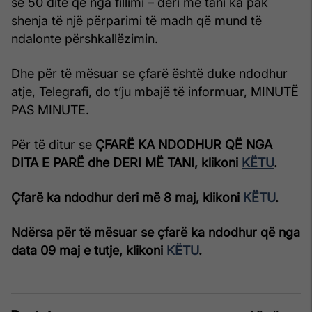
se 50 ditë që nga fillimi – deri më tani ka pak
shenja të një përparimi të madh që mund të
ndalonte përshkallëzimin.
Dhe për të mësuar se çfarë është duke ndodhur
atje, Telegrafi, do t’ju mbajë të informuar, MINUTË
PAS MINUTE.
Për të ditur se
ÇFARË KA NDODHUR QË NGA
DITA E PARË dhe DERI MË TANI, klikoni
KËTU
.
Çfarë ka ndodhur deri më 8 maj, klikoni
KËTU
.
Ndërsa për të mësuar se çfarë ka ndodhur që nga
data 09 maj e tutje, klikoni
KËTU
.