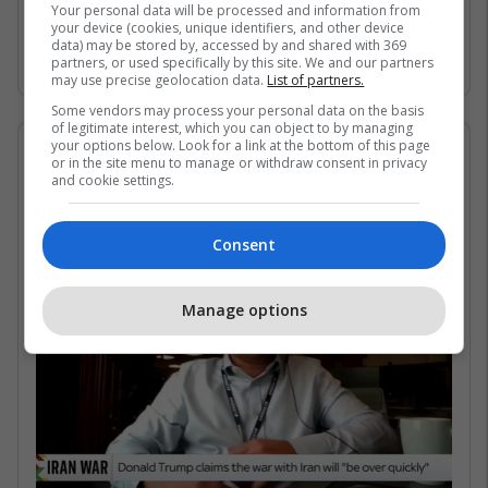
Gjirin Persik dhe nuk janë në gjendje të arrijnë
Your personal data will be processed and information from
your device (cookies, unique identifiers, and other device
në det të hapur për shkak të bllokadës
data) may be stored by, accessed by and shared with 369
iraniane. /Telegrafi/
partners, or used specifically by this site. We and our partners
may use precise geolocation data.
List of partners.
Some vendors may process your personal data on the basis
of legitimate interest, which you can object to by managing
your options below. Look for a link at the bottom of this page
07/05/2026 • 16:19
or in the site menu to manage or withdraw consent in privacy
and cookie settings.
Në çfarë kushtesh mund të
rihapet Ngushtica e Hormuzit?
Consent
Manage options