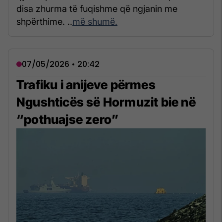
disa zhurma të fuqishme që ngjanin me
shpërthime. ..
më shumë.
07/05/2026 • 20:42
Trafiku i anijeve përmes
Ngushticës së Hormuzit bie në
“pothuajse zero”