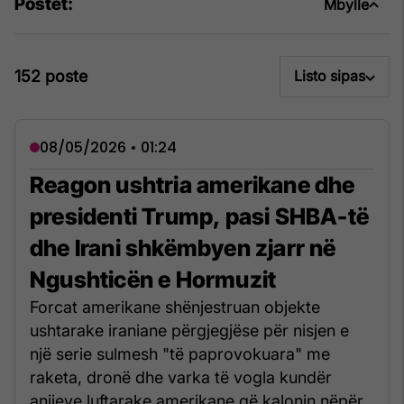
Postet:
Mbylle
152 poste
Listo sipas
08/05/2026 • 01:24
Reagon ushtria amerikane dhe
presidenti Trump, pasi SHBA-të
dhe Irani shkëmbyen zjarr në
Ngushticën e Hormuzit
Forcat amerikane shënjestruan objekte
ushtarake iraniane përgjegjëse për nisjen e
një serie sulmesh "të paprovokuara" me
raketa, dronë dhe varka të vogla kundër
anijeve luftarake amerikane që kalonin nëpër