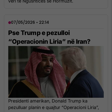
veri të Ngushticës së Hormuzit.
07/05/2026 • 22:14
Pse Trump e pezulloi
“Operacionin Liria” në Iran?
Presidenti amerikan, Donald Trump ka
pezulluar planin e quajtur “Operacioni Liria”,