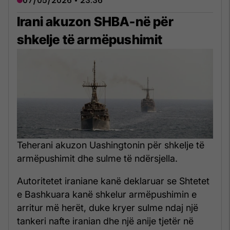
07/05/2026 • 23:36
Irani akuzon SHBA-në për
shkelje të armëpushimit
Teherani akuzon Uashingtonin për shkelje të
armëpushimit dhe sulme të ndërsjella.
Autoritetet iraniane kanë deklaruar se Shtetet
e Bashkuara kanë shkelur armëpushimin e
arritur më herët, duke kryer sulme ndaj një
tankeri nafte iranian dhe një anije tjetër në