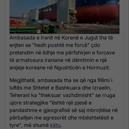
Ambasada e Iranit në Korenë e Jugut tha të
enjten se "hedh poshtë me forcë" çdo
pretendim në lidhje me përfshirjen e forcave
të armatosura iraniane në dëmtimin e një
anijeje koreane në Ngushticën e Hormuzit.
Megjithatë, ambasada tha se që nga fillimi i
luftës me Shtetet e Bashkuara dhe Izraelin,
Teherani ka "theksuar vazhdimisht" se rruga
ujore strategjike "është një pjesë e
pandashme e gjeografisë së saj mbrojtëse në
përballjen me agresorët dhe mbështetësit e
tyre", më shumë
këtu
.