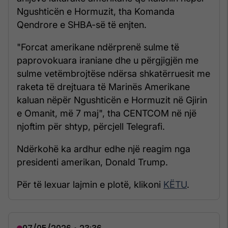
Ngushticën e Hormuzit, tha Komanda
Qendrore e SHBA-së të enjten.
"Forcat amerikane ndërprenë sulme të
paprovokuara iraniane dhe u përgjigjën me
sulme vetëmbrojtëse ndërsa shkatërruesit me
raketa të drejtuara të Marinës Amerikane
kaluan nëpër Ngushticën e Hormuzit në Gjirin
e Omanit, më 7 maj", tha CENTCOM në një
njoftim për shtyp, përcjell Telegrafi.
Ndërkohë ka ardhur edhe një reagim nga
presidenti amerikan, Donald Trump.
Për të lexuar lajmin e plotë, klikoni
KËTU
.