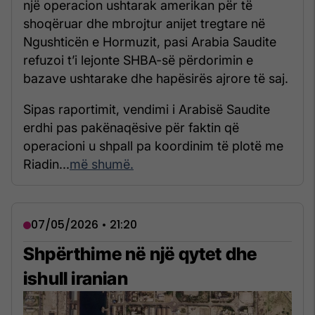
një operacion ushtarak amerikan për të
shoqëruar dhe mbrojtur anijet tregtare në
Ngushticën e Hormuzit, pasi Arabia Saudite
refuzoi t’i lejonte SHBA-së përdorimin e
bazave ushtarake dhe hapësirës ajrore të saj.
Sipas raportimit, vendimi i Arabisë Saudite
erdhi pas pakënaqësive për faktin që
operacioni u shpall pa koordinim të plotë me
Riadin...
më shumë.
07/05/2026 • 21:20
Shpërthime në një qytet dhe
ishull iranian