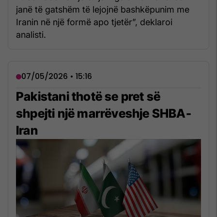
janë të gatshëm të lejojnë bashkëpunim me
Iranin në një formë apo tjetër”, deklaroi
analisti.
07/05/2026 • 15:16
Pakistani thotë se pret së
shpejti një marrëveshje SHBA-
Iran