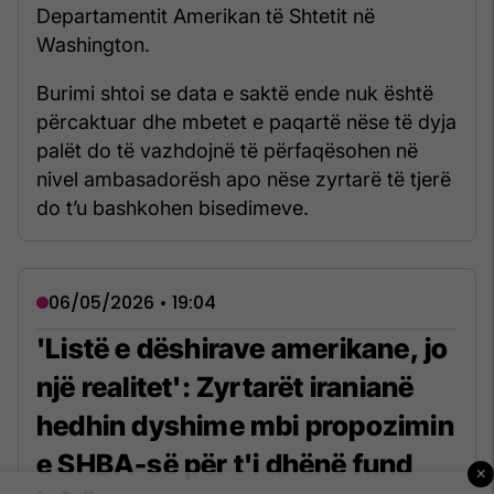
Departamentit Amerikan të Shtetit në
Washington.
Burimi shtoi se data e saktë ende nuk është
përcaktuar dhe mbetet e paqartë nëse të dyja
palët do të vazhdojnë të përfaqësohen në
nivel ambasadorësh apo nëse zyrtarë të tjerë
do t’u bashkohen bisedimeve.
06/05/2026 • 19:04
'Listë e dëshirave amerikane, jo
një realitet': Zyrtarët iranianë
hedhin dyshime mbi propozimin
e SHBA-së për t'i dhënë fund
×