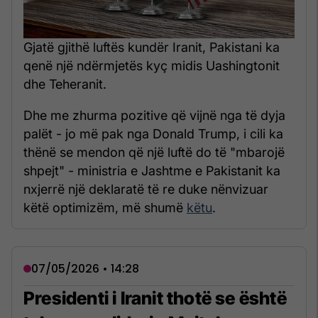
Gjatë gjithë luftës kundër Iranit, Pakistani ka
qenë një ndërmjetës kyç midis Uashingtonit
dhe Teheranit.
Dhe me zhurma pozitive që vijnë nga të dyja
palët - jo më pak nga Donald Trump, i cili ka
thënë se mendon që një luftë do të "mbarojë
shpejt" - ministria e Jashtme e Pakistanit ka
nxjerrë një deklaratë të re duke nënvizuar
këtë optimizëm, më shumë
këtu
.
07/05/2026 • 14:28
Presidenti i Iranit thotë se është