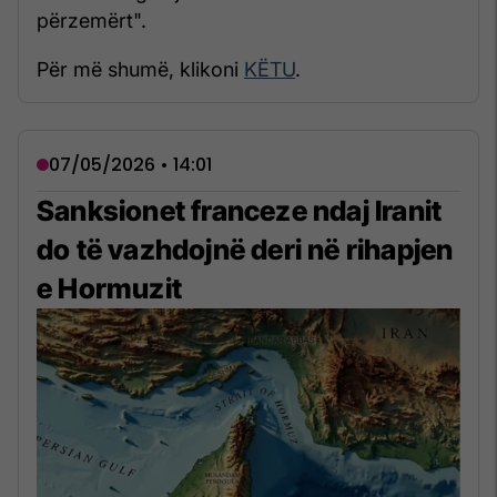
përzemërt".
Për më shumë, klikoni
KËTU
.
07/05/2026 • 14:01
Sanksionet franceze ndaj Iranit
do të vazhdojnë deri në rihapjen
e Hormuzit