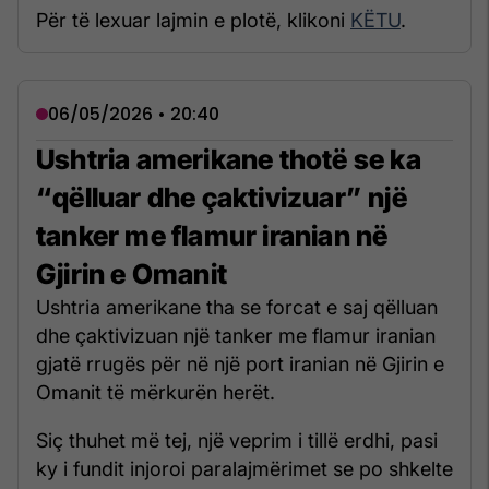
Për të lexuar lajmin e plotë, klikoni
KËTU
.
06/05/2026 • 20:40
Ushtria amerikane thotë se ka
“qëlluar dhe çaktivizuar” një
tanker me flamur iranian në
Gjirin e Omanit
Ushtria amerikane tha se forcat e saj qëlluan
dhe çaktivizuan një tanker me flamur iranian
gjatë rrugës për në një port iranian në Gjirin e
Omanit të mërkurën herët.
Siç thuhet më tej, një veprim i tillë erdhi, pasi
ky i fundit injoroi paralajmërimet se po shkelte