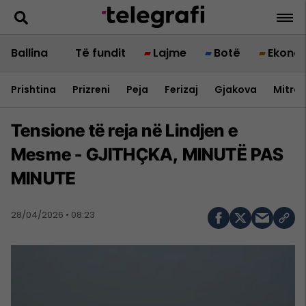
Ballina
Të fundit
Lajme
Botë
Ekono
Prishtina
Prizreni
Peja
Ferizaj
Gjakova
Mitrov
Tensione të reja në Lindjen e
Mesme - GJITHÇKA, MINUTË PAS
MINUTE
28/04/2026 • 08:23