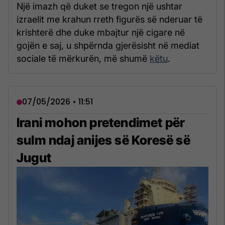
Një imazh që duket se tregon një ushtar
izraelit me krahun rreth figurës së nderuar të
krishterë dhe duke mbajtur një cigare në
gojën e saj, u shpërnda gjerësisht në mediat
sociale të mërkurën, më shumë
këtu
.
07/05/2026 • 11:51
Irani mohon pretendimet për
sulm ndaj anijes së Koresë së
Jugut