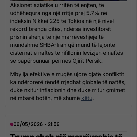
Aksionet aziatike u rritën të enjten, të
udhëhequra nga një rritje prej 5.7% në
indeksin Nikkei 225 të Tokios në një nivel
rekord brenda ditës, ndërsa investitorët
prisnin shenja të një marrëveshjeje të
mundshme SHBA-Iran që mund të lejonte
cisternat e naftës të rifillonin lëvizjen e naftës
së papërpunuar përmes Gjirit Persik.
Mbyllja efektive e rrugës ujore gjatë konfliktit
ka ndërprerë rëndë rrjedhat globale të naftës,
duke nxitur inflacionin dhe duke rritur çmimet
në mbarë botën, më shumë
këtu
.
06/05/2026 • 21:59
Trump sheh një marrëveshje të