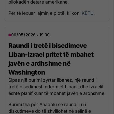
bllokadën detare amerikane.
Për të lexuar lajmin e plotë, klikoni
KËTU
.
06/05/2026 • 19:30
Raundi i tretë i bisedimeve
Liban-Izrael pritet të mbahet
javën e ardhshme në
Washington
Sipas një burimi zyrtar libanez, një raund i
tretë bisedimesh ndërmjet Libanit dhe Izraelit
është planifikuar të mbahet javën e ardhshme.
Burimi tha për Anadolu se raundi i ri i
diskutimeve do të zhvillohet në selinë e