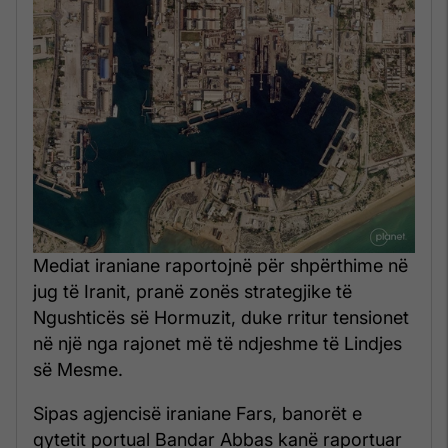
Mediat iraniane raportojnë për shpërthime në
jug të Iranit, pranë zonës strategjike të
Ngushticës së Hormuzit, duke rritur tensionet
në një nga rajonet më të ndjeshme të Lindjes
së Mesme.
Sipas agjencisë iraniane Fars, banorët e
qytetit portual Bandar Abbas kanë raportuar