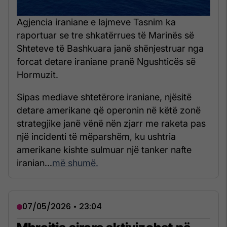
Agjencia iraniane e lajmeve Tasnim ka
raportuar se tre shkatërrues të Marinës së
Shteteve të Bashkuara janë shënjestruar nga
forcat detare iraniane pranë Ngushticës së
Hormuzit.
Sipas mediave shtetërore iraniane, njësitë
detare amerikane që operonin në këtë zonë
strategjike janë vënë nën zjarr me raketa pas
një incidenti të mëparshëm, ku ushtria
amerikane kishte sulmuar një tanker nafte
iranian...
më shumë.
07/05/2026 • 23:04