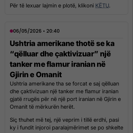
Për të lexuar lajmin e plotë, klikoni
KËTU
.
06/05/2026 • 20:40
Ushtria amerikane thotë se ka
“qëlluar dhe çaktivizuar” një
tanker me flamur iranian në
Gjirin e Omanit
Ushtria amerikane tha se forcat e saj qëlluan
dhe çaktivizuan një tanker me flamur iranian
gjatë rrugës për në një port iranian në Gjirin e
Omanit të mërkurën herët.
Siç thuhet më tej, një veprim i tillë erdhi, pasi
ky i fundit injoroi paralajmërimet se po shkelte