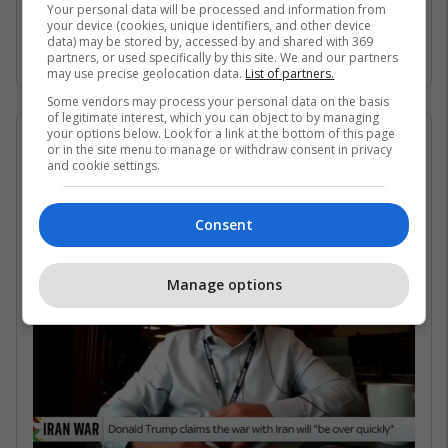
Gjirin Persik dhe nuk janë në gjendje të arrijnë
Your personal data will be processed and information from
your device (cookies, unique identifiers, and other device
në det të hapur për shkak të bllokadës
data) may be stored by, accessed by and shared with 369
iraniane. /Telegrafi/
partners, or used specifically by this site. We and our partners
may use precise geolocation data.
List of partners.
Some vendors may process your personal data on the basis
of legitimate interest, which you can object to by managing
your options below. Look for a link at the bottom of this page
07/05/2026 • 16:19
or in the site menu to manage or withdraw consent in privacy
and cookie settings.
Në çfarë kushtesh mund të
rihapet Ngushtica e Hormuzit?
Consent
Manage options