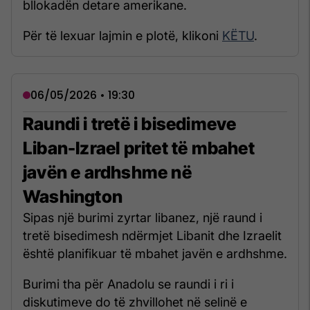
bllokadën detare amerikane.
Për të lexuar lajmin e plotë, klikoni
KËTU
.
06/05/2026 • 19:30
Raundi i tretë i bisedimeve
Liban-Izrael pritet të mbahet
javën e ardhshme në
Washington
Sipas një burimi zyrtar libanez, një raund i
tretë bisedimesh ndërmjet Libanit dhe Izraelit
është planifikuar të mbahet javën e ardhshme.
Burimi tha për Anadolu se raundi i ri i
diskutimeve do të zhvillohet në selinë e