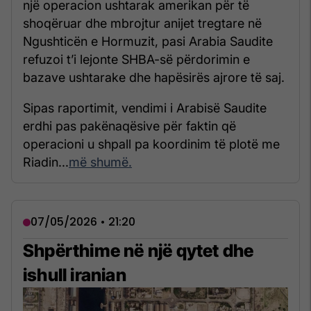
një operacion ushtarak amerikan për të
shoqëruar dhe mbrojtur anijet tregtare në
Ngushticën e Hormuzit, pasi Arabia Saudite
refuzoi t’i lejonte SHBA-së përdorimin e
bazave ushtarake dhe hapësirës ajrore të saj.
Sipas raportimit, vendimi i Arabisë Saudite
erdhi pas pakënaqësive për faktin që
operacioni u shpall pa koordinim të plotë me
Riadin...
më shumë.
07/05/2026 • 21:20
Shpërthime në një qytet dhe
ishull iranian