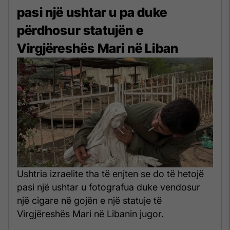
pasi një ushtar u pa duke
përdhosur statujën e
Virgjëreshës Mari në Liban
Ushtria izraelite tha të enjten se do të hetojë
pasi një ushtar u fotografua duke vendosur
një cigare në gojën e një statuje të
Virgjëreshës Mari në Libanin jugor.