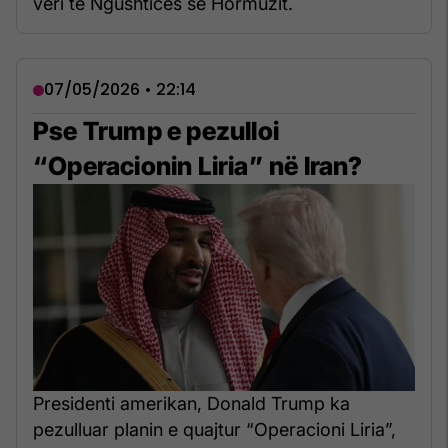
veri të Ngushticës së Hormuzit.
07/05/2026 • 22:14
Pse Trump e pezulloi
“Operacionin Liria” në Iran?
Presidenti amerikan, Donald Trump ka
pezulluar planin e quajtur “Operacioni Liria”,