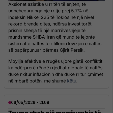
Aksionet aziatike u rritën të enjten, të
udhëhequra nga një rritje prej 5.7% në
indeksin Nikkei 225 të Tokios në një nivel
rekord brenda ditës, ndërsa investitorët
prisnin shenja të një marrëveshjeje të
mundshme SHBA-Iran që mund të lejonte
cisternat e naftës të rifillonin lëvizjen e naftës
së papërpunuar përmes Gjirit Persik.
Mbyllja efektive e rrugës ujore gjatë konfliktit
ka ndërprerë rëndë rrjedhat globale të naftës,
duke nxitur inflacionin dhe duke rritur çmimet
në mbarë botën, më shumë
këtu
.
06/05/2026 • 21:59
Trump sheh një marrëveshje të