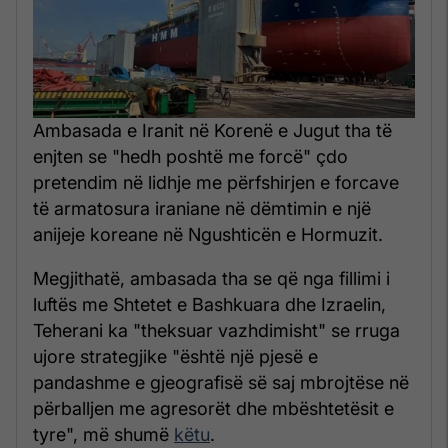
Ambasada e Iranit në Korenë e Jugut tha të
enjten se "hedh poshtë me forcë" çdo
pretendim në lidhje me përfshirjen e forcave
të armatosura iraniane në dëmtimin e një
anijeje koreane në Ngushticën e Hormuzit.
Megjithatë, ambasada tha se që nga fillimi i
luftës me Shtetet e Bashkuara dhe Izraelin,
Teherani ka "theksuar vazhdimisht" se rruga
ujore strategjike "është një pjesë e
pandashme e gjeografisë së saj mbrojtëse në
përballjen me agresorët dhe mbështetësit e
tyre", më shumë
këtu
.