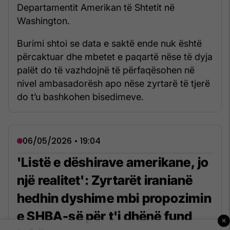
Departamentit Amerikan të Shtetit në
Washington.
Burimi shtoi se data e saktë ende nuk është
përcaktuar dhe mbetet e paqartë nëse të dyja
palët do të vazhdojnë të përfaqësohen në
nivel ambasadorësh apo nëse zyrtarë të tjerë
do t’u bashkohen bisedimeve.
06/05/2026 • 19:04
'Listë e dëshirave amerikane, jo
një realitet': Zyrtarët iranianë
hedhin dyshime mbi propozimin
e SHBA-së për t'i dhënë fund
×