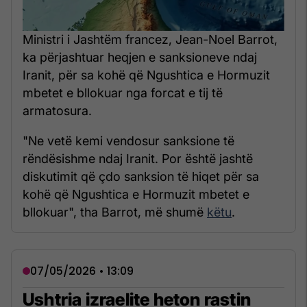
Ministri i Jashtëm francez, Jean-Noel Barrot,
ka përjashtuar heqjen e sanksioneve ndaj
Iranit, për sa kohë që Ngushtica e Hormuzit
mbetet e bllokuar nga forcat e tij të
armatosura.
"Ne vetë kemi vendosur sanksione të
rëndësishme ndaj Iranit. Por është jashtë
diskutimit që çdo sanksion të hiqet për sa
kohë që Ngushtica e Hormuzit mbetet e
bllokuar", tha Barrot, më shumë
këtu
.
07/05/2026 • 13:09
Ushtria izraelite heton rastin