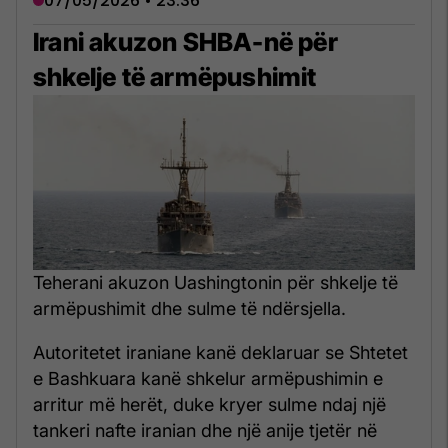
07/05/2026 • 23:36
Irani akuzon SHBA-në për
shkelje të armëpushimit
Teherani akuzon Uashingtonin për shkelje të
armëpushimit dhe sulme të ndërsjella.
Autoritetet iraniane kanë deklaruar se Shtetet
e Bashkuara kanë shkelur armëpushimin e
arritur më herët, duke kryer sulme ndaj një
tankeri nafte iranian dhe një anije tjetër në