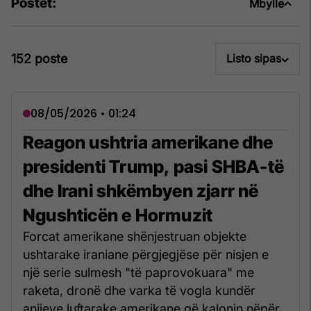
Postet:
Mbylle
152 poste
Listo sipas
08/05/2026 • 01:24
Reagon ushtria amerikane dhe
presidenti Trump, pasi SHBA-të
dhe Irani shkëmbyen zjarr në
Ngushticën e Hormuzit
Forcat amerikane shënjestruan objekte
ushtarake iraniane përgjegjëse për nisjen e
një serie sulmesh "të paprovokuara" me
raketa, dronë dhe varka të vogla kundër
anijeve luftarake amerikane që kalonin nëpër