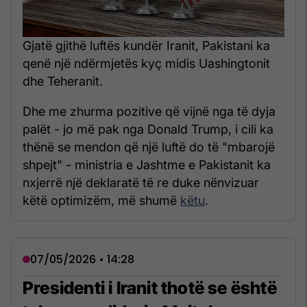
Gjatë gjithë luftës kundër Iranit, Pakistani ka
qenë një ndërmjetës kyç midis Uashingtonit
dhe Teheranit.
Dhe me zhurma pozitive që vijnë nga të dyja
palët - jo më pak nga Donald Trump, i cili ka
thënë se mendon që një luftë do të "mbarojë
shpejt" - ministria e Jashtme e Pakistanit ka
nxjerrë një deklaratë të re duke nënvizuar
këtë optimizëm, më shumë
këtu
.
07/05/2026 • 14:28
Presidenti i Iranit thotë se është