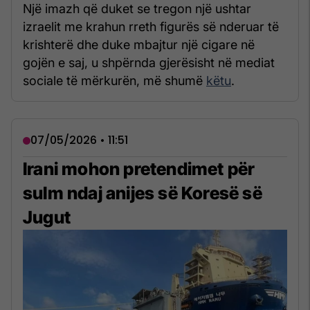
Një imazh që duket se tregon një ushtar
izraelit me krahun rreth figurës së nderuar të
krishterë dhe duke mbajtur një cigare në
gojën e saj, u shpërnda gjerësisht në mediat
sociale të mërkurën, më shumë
këtu
.
07/05/2026 • 11:51
Irani mohon pretendimet për
sulm ndaj anijes së Koresë së
Jugut