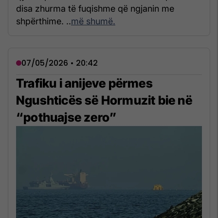
disa zhurma të fuqishme që ngjanin me
shpërthime. ..
më shumë.
07/05/2026 • 20:42
Trafiku i anijeve përmes
Ngushticës së Hormuzit bie në
“pothuajse zero”