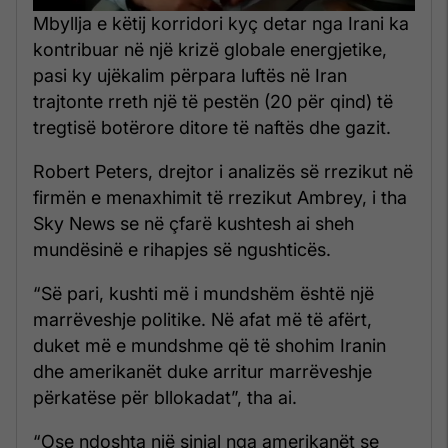
Mbyllja e këtij korridori kyç detar nga Irani ka
kontribuar në një krizë globale energjetike,
pasi ky ujëkalim përpara luftës në Iran
trajtonte rreth një të pestën (20 për qind) të
tregtisë botërore ditore të naftës dhe gazit.
Robert Peters, drejtor i analizës së rrezikut në
firmën e menaxhimit të rrezikut Ambrey, i tha
Sky News se në çfarë kushtesh ai sheh
mundësinë e rihapjes së ngushticës.
“Së pari, kushti më i mundshëm është një
marrëveshje politike. Në afat më të afërt,
duket më e mundshme që të shohim Iranin
dhe amerikanët duke arritur marrëveshje
përkatëse për bllokadat”, tha ai.
“Ose ndoshta një sinjal nga amerikanët se