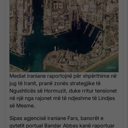
Mediat iraniane raportojnë për shpërthime në
jug të Iranit, pranë zonës strategjike të
Ngushticës së Hormuzit, duke rritur tensionet
në një nga rajonet më të ndjeshme të Lindjes
së Mesme.
Sipas agjencisë iraniane Fars, banorët e
qytetit portual Bandar Abbas kanë raportuar