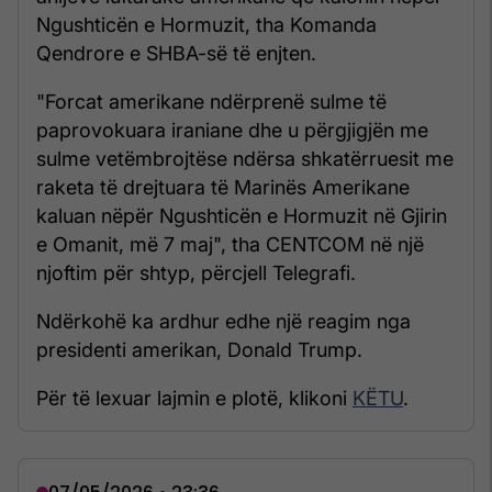
Ngushticën e Hormuzit, tha Komanda
Qendrore e SHBA-së të enjten.
"Forcat amerikane ndërprenë sulme të
paprovokuara iraniane dhe u përgjigjën me
sulme vetëmbrojtëse ndërsa shkatërruesit me
raketa të drejtuara të Marinës Amerikane
kaluan nëpër Ngushticën e Hormuzit në Gjirin
e Omanit, më 7 maj", tha CENTCOM në një
njoftim për shtyp, përcjell Telegrafi.
Ndërkohë ka ardhur edhe një reagim nga
presidenti amerikan, Donald Trump.
Për të lexuar lajmin e plotë, klikoni
KËTU
.