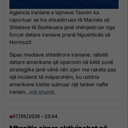
Agjencia iraniane e lajmeve Tasnim ka
raportuar se tre shkatërrues të Marinës së
Shteteve të Bashkuara janë shënjestruar nga
forcat detare iraniane pranë Ngushticës së
Hormuzit.
Sipas mediave shtetërore iraniane, njësitë
detare amerikane që operonin në këtë zonë
strategjike janë vënë nën zjarr me raketa pas
një incidenti të mëparshëm, ku ushtria
amerikane kishte sulmuar një tanker nafte
iranian...
më shumë.
07/05/2026 • 23:04