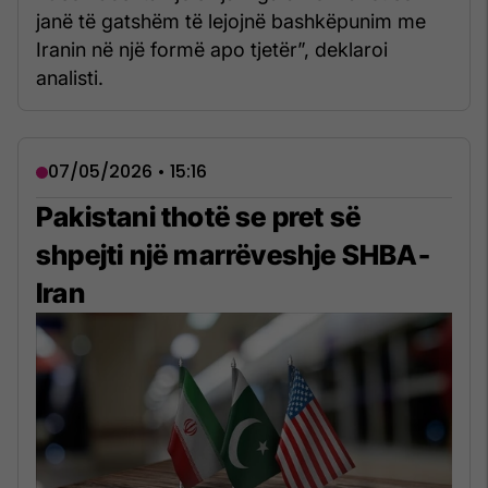
janë të gatshëm të lejojnë bashkëpunim me
Iranin në një formë apo tjetër”, deklaroi
analisti.
07/05/2026 • 15:16
Pakistani thotë se pret së
shpejti një marrëveshje SHBA-
Iran