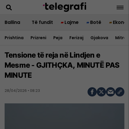
Ballina
Të fundit
Lajme
Botë
Ekono
Prishtina
Prizreni
Peja
Ferizaj
Gjakova
Mitrov
Tensione të reja në Lindjen e
Mesme - GJITHÇKA, MINUTË PAS
MINUTE
28/04/2026 • 08:23