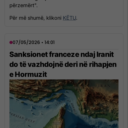
përzemërt".
Për më shumë, klikoni
KËTU
.
07/05/2026 • 14:01
Sanksionet franceze ndaj Iranit
do të vazhdojnë deri në rihapjen
e Hormuzit