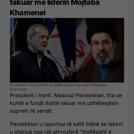
takuar me liderin Mojtaba
Khamenei
Presidenti i Iranit thotë se është takuar me liderin Mojtaba
Khamenei
Presidenti i Iranit, Masoud Pezeshkian, tha se
kohët e fundit është takuar me udhëheqësin
suprem të vendit.
Pezeshkian u raportua të ketë thënë se takimi
u shënua nga një atmosferë “thellësisht e