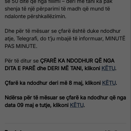
se 50 ditë që nga fillimi – deri më tani ka pak
shenja të një përparimi të madh që mund të
ndalonte përshkallëzimin.
Dhe për të mësuar se çfarë është duke ndodhur
atje, Telegrafi, do t’ju mbajë të informuar, MINUTË
PAS MINUTE.
Për të ditur se
ÇFARË KA NDODHUR QË NGA
DITA E PARË dhe DERI MË TANI, klikoni
KËTU
.
Çfarë ka ndodhur deri më 8 maj, klikoni
KËTU
.
Ndërsa për të mësuar se çfarë ka ndodhur që nga
data 09 maj e tutje, klikoni
KËTU
.