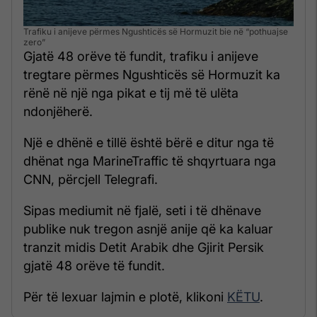
Trafiku i anijeve përmes Ngushticës së Hormuzit bie në “pothuajse
zero”
Gjatë 48 orëve të fundit, trafiku i anijeve
tregtare përmes Ngushticës së Hormuzit ka
rënë në një nga pikat e tij më të ulëta
ndonjëherë.
Një e dhënë e tillë është bërë e ditur nga të
dhënat nga MarineTraffic të shqyrtuara nga
CNN, përcjell Telegrafi.
Sipas mediumit në fjalë, seti i të dhënave
publike nuk tregon asnjë anije që ka kaluar
tranzit midis Detit Arabik dhe Gjirit Persik
gjatë 48 orëve të fundit.
Për të lexuar lajmin e plotë, klikoni
KËTU
.