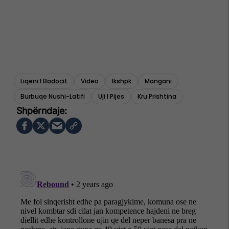
Liqeni I Badocit
Video
Ikshpk
Mangani
Burbuqe Nushi-Latifi
Uji I Pijes
Kru Prishtina