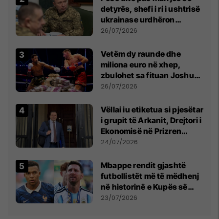
detyrës, shefi i ri i ushtrisë
ukrainase urdhëron
kontroll të madh
26/07/2026
Vetëm dy raunde dhe
miliona euro në xhep,
zbulohet sa fituan Joshua
e Prenga
26/07/2026
Vëllai iu etiketua si pjesëtar
i grupit të Arkanit, Drejtori i
Ekonomisë në Prizren
mohon pretendimet
24/07/2026
Mbappe rendit gjashtë
futbollistët më të mëdhenj
në historinë e Kupës së
Botës, Messi mbetet i dyti
23/07/2026