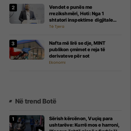
Vendet e punës me
rrezikshmëri, Hoti: Nga 1
shtatori inspektime digjitale
dhe mbikëqyrje me dronë
Të Tjera
Nafta më lirë se dje, MINT
publikon çmimet e reja të
derivateve për sot
Ekonomi
Në trend Botë
Sërish kërcënon, Vuçiq para
ushtarëve: Kurrë mos e harroni,