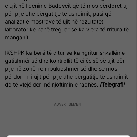
e ujit në liqenin e Badovcit që të mos përdoret uji
për pije dhe përgatitje të ushqimit, pasi që
analizat e mostrave të ujit në rezultatet
laboratorike kanë treguar se ka vlera të rritura të
manganit.
IKSHPK ka bërë të ditur se ka ngritur shkallën e
gatishmërisë dhe kontrollit të cilësisë së ujit për
pije në zonën e mbulueshmërisë dhe se mos
përdorimi i ujit për pije dhe përgatitje të ushqimit
do të vlejë deri në njoftimin e radhës.
/Telegrafi/