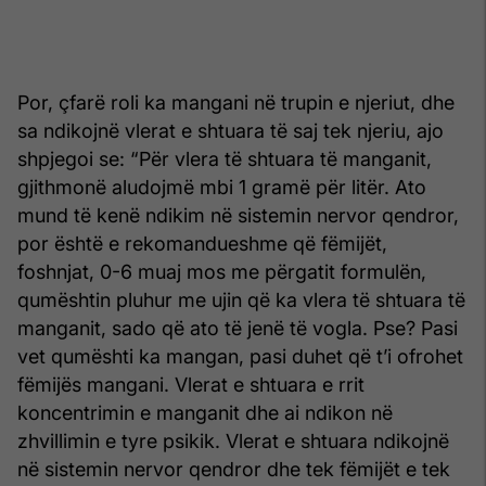
Por, çfarë roli ka mangani në trupin e njeriut, dhe
sa ndikojnë vlerat e shtuara të saj tek njeriu, ajo
shpjegoi se: “Për vlera të shtuara të manganit,
gjithmonë aludojmë mbi 1 gramë për litër. Ato
mund të kenë ndikim në sistemin nervor qendror,
por është e rekomandueshme që fëmijët,
foshnjat, 0-6 muaj mos me përgatit formulën,
qumështin pluhur me ujin që ka vlera të shtuara të
manganit, sado që ato të jenë të vogla. Pse? Pasi
vet qumështi ka mangan, pasi duhet që t’i ofrohet
fëmijës mangani. Vlerat e shtuara e rrit
koncentrimin e manganit dhe ai ndikon në
zhvillimin e tyre psikik. Vlerat e shtuara ndikojnë
në sistemin nervor qendror dhe tek fëmijët e tek