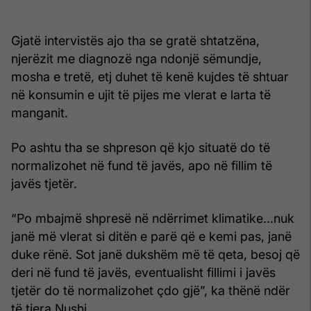
Gjatë intervistës ajo tha se gratë shtatzëna,
njerëzit me diagnozë nga ndonjë sëmundje,
mosha e tretë, etj duhet të kenë kujdes të shtuar
në konsumin e ujit të pijes me vlerat e larta të
manganit.
Po ashtu tha se shpreson që kjo situatë do të
normalizohet në fund të javës, apo në fillim të
javës tjetër.
“Po mbajmë shpresë në ndërrimet klimatike...nuk
janë më vlerat si ditën e parë që e kemi pas, janë
duke rënë. Sot janë dukshëm më të qeta, besoj që
deri në fund të javës, eventualisht fillimi i javës
tjetër do të normalizohet çdo gjë”, ka thënë ndër
të tjera Nushi.