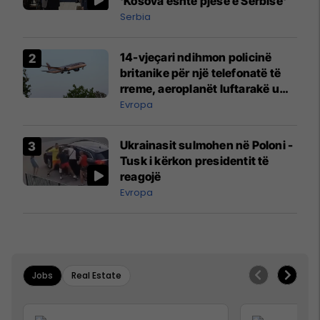
'Kosova është pjesë e Serbisë'
Serbia
14-vjeçari ndihmon policinë
britanike për një telefonatë të
rreme, aeroplanët luftarakë u
ngritën në ajër për të
Evropa
interceptuar fluturaken e Qatar
Airways që po shkonte drejt
Ukrainasit sulmohen në Poloni -
Mançesterit
Tusk i kërkon presidentit të
reagojë
Evropa
Jobs
Real Estate