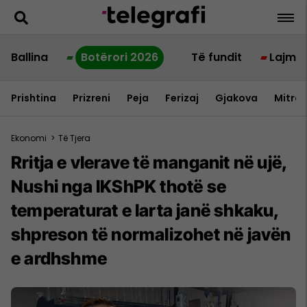
Ballina
Botërori 2026
Të fundit
Lajme
Prishtina
Prizreni
Peja
Ferizaj
Gjakova
Mitrov
Ekonomi
>
Të Tjera
Rritja e vlerave të manganit në ujë,
Nushi nga IKShPK thotë se
temperaturat e larta janë shkaku,
shpreson të normalizohet në javën
e ardhshme