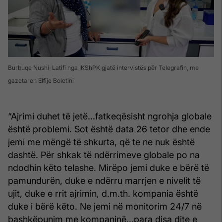
Burbuqe Nushi-Latifi nga IKShPK gjatë intervistës për Telegrafin, me
gazetaren Elfije Boletini
“Ajrimi duhet të jetë...fatkeqësisht ngrohja globale
është problemi. Sot është data 26 tetor dhe ende
jemi me mëngë të shkurta, që te ne nuk është
dashtë. Për shkak të ndërrimeve globale po na
ndodhin këto telashe. Mirëpo jemi duke e bërë të
pamundurën, duke e ndërru marrjen e nivelit të
ujit, duke e rrit ajrimin, d.m.th. kompania është
duke i bërë këto. Ne jemi në monitorim 24/7 në
bashkëpunim me kompaninë...para disa dite e