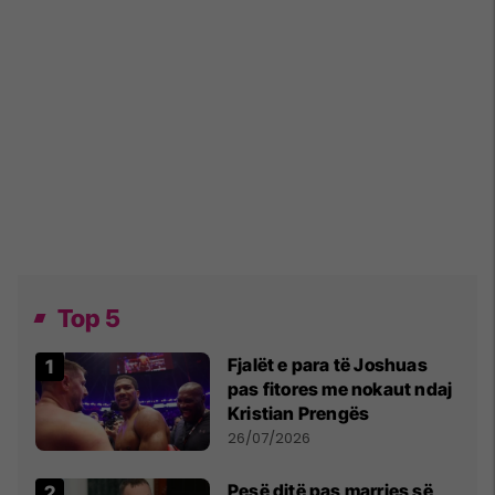
Top 5
Fjalët e para të Joshuas
pas fitores me nokaut ndaj
Kristian Prengës
26/07/2026
Pesë ditë pas marrjes së