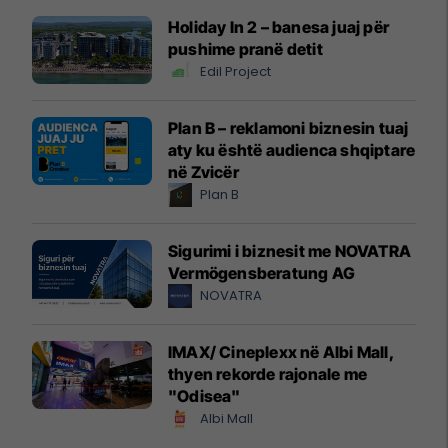
Holiday In 2 – banesa juaj për
pushime pranë detit
Edil Project
Plan B – reklamoni biznesin tuaj
aty ku është audienca shqiptare
në Zvicër
Plan B
Sigurimi i biznesit me NOVATRA
Vermögensberatung AG
NOVATRA
IMAX/ Cineplexx në Albi Mall,
thyen rekorde rajonale me
"Odisea"
Albi Mall