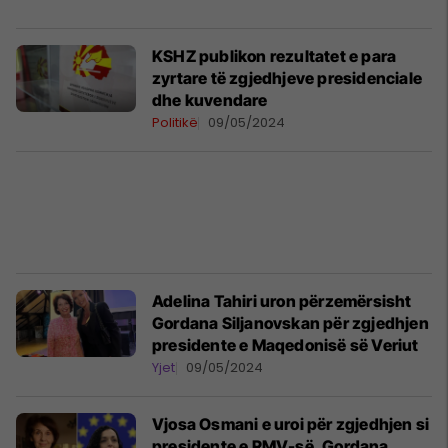
KSHZ publikon rezultatet e para
zyrtare të zgjedhjeve presidenciale
dhe kuvendare
Politikë
09/05/2024
Adelina Tahiri uron përzemërsisht
Gordana Siljanovskan për zgjedhjen
presidente e Maqedonisë së Veriut
Yjet
09/05/2024
Vjosa Osmani e uroi për zgjedhjen si
presidente e RMV-së, Gordana