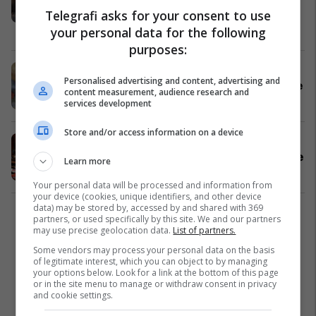
Telegrafi asks for your consent to use
demokratike
Maqedonia e Veriut
09/05/2024
your personal data for the following
purposes:
Aggeler uron Siljanovskën për
Personalised advertising and content, advertising and
suksesin në zgjedhjet presidenciale
content measurement, audience research and
Politikë
09/05/2024
services development
Store and/or access information on a device
Caktohet seanca për inaugurimin e
Siljanovska-Davkova për presidente
Learn more
Politikë
09/05/2024
Your personal data will be processed and information from
your device (cookies, unique identifiers, and other device
data) may be stored by, accessed by and shared with 369
1
partners, or used specifically by this site. We and our partners
may use precise geolocation data.
List of partners.
Some vendors may process your personal data on the basis
of legitimate interest, which you can object to by managing
your options below. Look for a link at the bottom of this page
or in the site menu to manage or withdraw consent in privacy
and cookie settings.