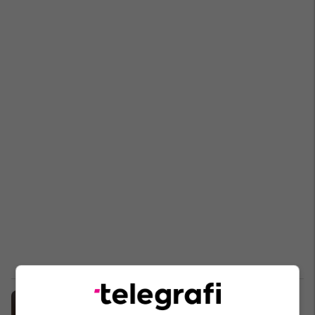
OSBE/ODIHR: Zgjedhjet në
Maqedoninë e Veriut ishin