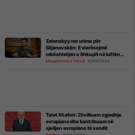
Zelenskyy me urime për
Siljanovskën: E vlerësojmë
mbështetjen e Shkupit në luftën
kundër pushtimit rus
Maqedonia e Veriut
10/05/2024
Talat Xhaferi: Zhvilluam zgjedhje
evropiane dhe kontribuam në
sjelljen evropiane të vendit
Politikë
10/05/2024