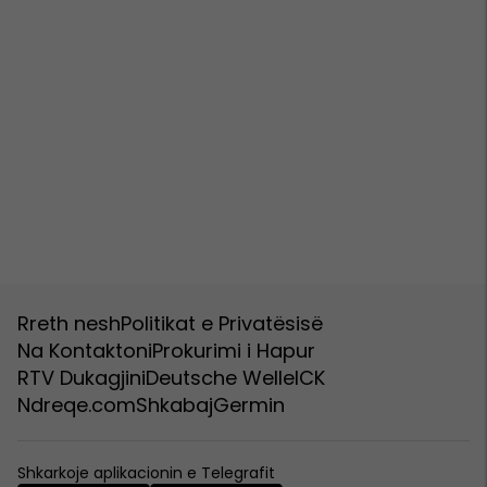
Rreth nesh
Politikat e Privatësisë
Na Kontaktoni
Prokurimi i Hapur
RTV Dukagjini
Deutsche Welle
ICK
Ndreqe.com
Shkabaj
Germin
Shkarkoje aplikacionin e Telegrafit