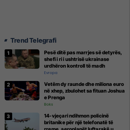
Trend Telegrafi
Pesë ditë pas marrjes së detyrës,
shefi i ri i ushtrisë ukrainase
urdhëron kontroll të madh
Evropa
Vetëm dy raunde dhe miliona euro
në xhep, zbulohet sa fituan Joshua
e Prenga
Boks
14-vjeçari ndihmon policinë
britanike për një telefonatë të
rreme, aeroplanët luftarakë u