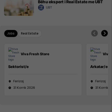
Bëhu ekspert i Real Estate me UBT
UBT
Jobs
Real Estate
Viva Fresh Store
Viva 
Sektorist/e
Arkatar/e
Ferizaj
Ferizaj
31 Korrik 2026
31 Korrik 