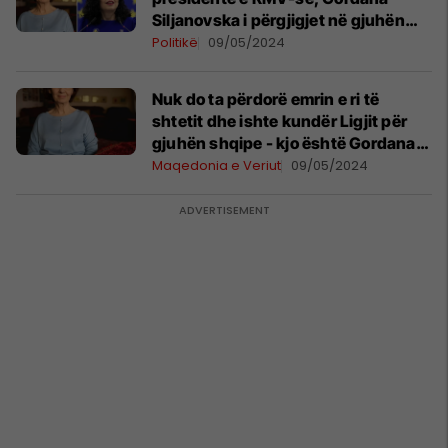
Siljanovska i përgjigjet në gjuhën
shqipe
Politikë
09/05/2024
Nuk do ta përdorë emrin e ri të
shtetit dhe ishte kundër Ligjit për
gjuhën shqipe - kjo është Gordana
Siljanovska-Davkova, presidentja e
Maqedonia e Veriut
09/05/2024
parë femër e Maqedonisë së Veriut