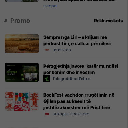
ngritën në ajër për të interceptuar
Evropa
fluturaken e Qatar Airways që po
shkonte drejt Mançesterit
Promo
Reklamo këtu
Sempre nga Liri – e krijuar me
përkushtim, e dalluar për cilësi
Liri Prizren
Përzgjedhja javore: katër mundësi
për banim dhe investim
Telegrafi Real Estate
BookFest vazhdon rrugëtimin në
Gjilan pas suksesit të
jashtëzakonshëm në Prishtinë
Dukagjini Bookstore