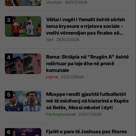
Lifestyle
20/07/2026
Vëllai i vogël i Yamalit është sërish
tema kryesore e rrjeteve sociale -
vodhi vëmendjen pas finales së
Kupës së Botës
Yjet
20/07/2026
Rama: Shtëpia në "Rrugën A" është
ndërtuar pa leje dhe në pronë
komunale
Lajme
22/07/2026
Mbappe rendit gjashtë futbollistët
më të mëdhenj në historinë e Kupës
së Botës, Messi mbetet i dyti
Përfaqësueset
23/07/2026
Fjalët e para të Joshuas pas fitores