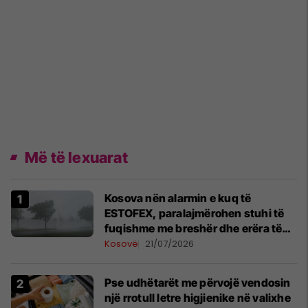
Më të lexuarat
Kosova nën alarmin e kuq të
ESTOFEX, paralajmërohen stuhi të
fuqishme me breshër dhe erëra të
forta
Kosovë
21/07/2026
Pse udhëtarët me përvojë vendosin
një rrotull letre higjienike në valixhe