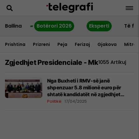
Ballina
Botërori 2026
Eksperti
Të fu
Prishtina
Prizreni
Peja
Ferizaj
Gjakova
Mitrov
Zgjedhjet Presidenciale - Mk
1055 Artikuj
Nga Buxheti i RMV-së janë
shpenzuar 5.8 milionë euro për
shtatë kandidatët në zgjedhjet
presidenciale 2024
Politikë
17/04/2025