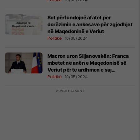
Sot përfundojnë afatet për
dorëzimin e ankesave për zgjedhjet
në Maqedoninë e Veriut
Politikë
10/05/2024
Macron uron Siljanovskën: Franca
mbetet në anën e Maqedonisë së
Veriut për të ardhmen e saj
evropiane
Politikë
10/05/2024